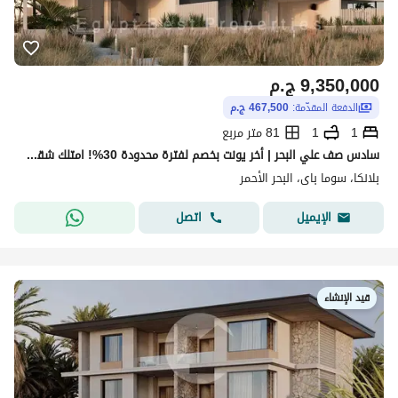
9,350,000
ج.م
الدفعة المقدّمة:
467,500 ج.م
1
1
81 متر مربع
سادس صف علي البحر | أخر يونت بخصم لفترة محدودة 30%! امتلك شقة غرفة نوم باطلاله علي وملعب الجولف في سوما باي | مقدم 5% فقط وتقسيط حتى 5 سنوات
بلانكا، سوما باى، البحر الأحمر
اتصل
الإيميل
قيد الإنشاء