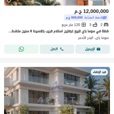
12,000,000
ج.م
الدفعة المقدّمة:
600,000 ج.م
2
3
120 متر مربع
شقة في سوما باي للبيع غرفتين استلام قريب بتقسيط 8 سنين متشطب برايم لوكيشن بمقدم 5% علي 8 سنين - ديسكاوند 30 %
سوما باى، البحر الأحمر
اتصل
الإيميل
قيد الإنشاء