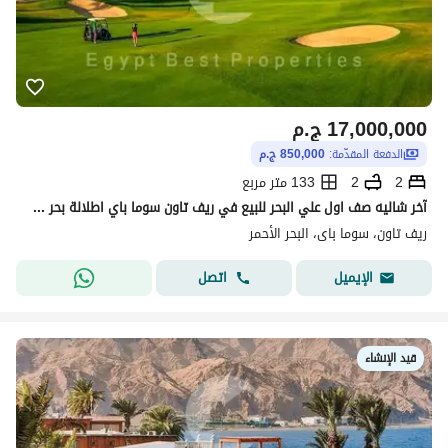
17,000,000
ج.م
الدفعة المقدّمة:
850,000 ج.م
2
2
133 متر مربع
آخر شاليه صف اول علي البحر للبيع في ريف تاون سوما باي اطلالة بحر مباشرة – غرفتين ومقدم 5% فقط وخصم 30% لفترة محدودة!!
ريف تاون، سوما باى، البحر الأحمر
اتصل
الإيميل
قيد الإنشاء