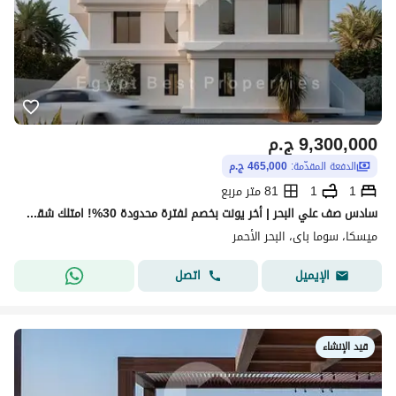
9,300,000
ج.م
الدفعة المقدّمة:
465,000 ج.م
1
1
81 متر مربع
سادس صف علي البحر | أخر يونت بخصم لفترة محدودة 30%! امتلك شقة غرفة نوم باطلاله علي وملعب الجولف في سوما باي | مقدم 5% فقط وتقسيط حتى 5 سنوات
ميسكا، سوما باى، البحر الأحمر
اتصل
الإيميل
قيد الإنشاء