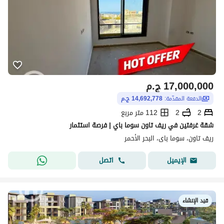
17,000,000
ج.م
الدفعة المقدّمة:
14,692,778 ج.م
2
2
112 متر مربع
شقة غرفتين في ريف تاون سوما باي | فرصة استثمار
ريف تاون، سوما باى، البحر الأحمر
اتصل
الإيميل
قيد الإنشاء