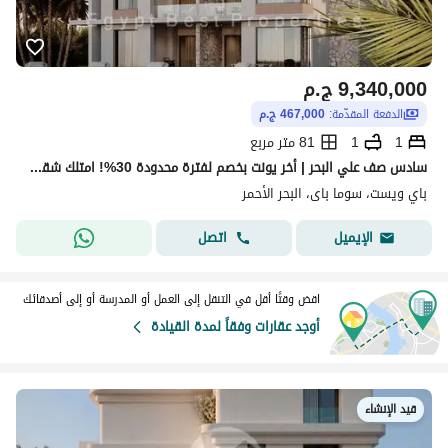
9,340,000
ج.م
الدفعة المقدّمة:
467,000 ج.م
1
1
81 متر مربع
سادس صف علي البحر | أخر يونت بخصم لفترة محدودة 30%! امتلك شقة غرفة نوم باطلاله علي وملعب الجولف في سوما باي | مقدم 5% فقط وتقسيط حتى 5 سنوات
باي ويست، سوما باى، البحر الأحمر
اتصل
الإيميل
اقض وقتًا أقل في التنقل إلى العمل أو المدرسة أو إلى أصدقائك
أوجد عقارات وفقاً لمدة القيادة
قيد الإنشاء