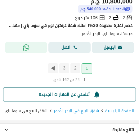
10,800,000
ج.م
الدفعة المقدّمة:
540,000 ج.م
2
2
106 متر مربع
خصم لفترة محدودة 30%! امتلك شقة غرفتين نوم في سوما باي | مقدم 5% فقط وتقسيط حتى 5 سنوات
ميسكا، سوما باى، البحر الأحمر
اتصل
الإيميل
3
2
1
1 - 24 من 162 شقق
أعلمني عن العقارات الجديدة
الصفحة الرئيسية
شقق للبيع في البحر الأحمر
شقق للبيع في سوما باى
نتائج مقترحة