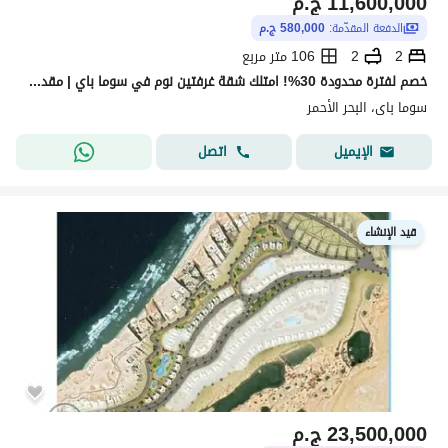
11,600,000
ج.م
الدفعة المقدّمة:
580,000 ج.م
2
2
106 متر مربع
خصم لفترة محدودة 30%! امتلك شقة غرفتين نوم في سوما باي | مقدم 5% فقط وتقسيط حتى 5 سنوات
سوما باى، البحر الأحمر
اتصل
الإيميل
قيد الإنشاء
23,500,000
ج.م