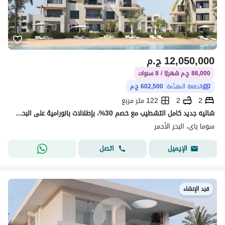
12,050,000
ج.م
86,000 ج.م شهريًا / 8 سنوات
الدفعة المقدّمة:
602,500 ج.م
2
2
122 متر مربع
شاليه جديد كامل التشطيب مع خصم 30%، بإطلالات بانورامية على البحر والبحيرة - موقع متميز في سوما باي
سوما باى، البحر الأحمر
اتصل
الإيميل
قيد الإنشاء