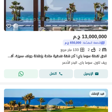
13,000,000
ج.م
الدفعة المقدّمة:
650,000 ج.م
2
2
133 متر مربع
الحق لقطة سوما باي! آخر شقة فندقية متاحة بإطلالة جولف مميزة، أقل سعر، ادفع 5% فقط وقسط بعد سنة، متفوتش فرصتك
ريف تاون، سوما باى، البحر الأحمر
اتصل
الإيميل
قيد الإنشاء