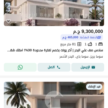
9,300,000
ج.م
الدفعة المقدّمة:
465,000 ج.م
1
1
81 متر مربع
سادس صف علي البحر | أخر يونت بخصم لفترة محدودة 30%! امتلك شقة غرفة نوم باطلاله علي وملعب الجولف في سوما باي | مقدم 5% فقط وتقسيط حتى 5 سنوات
سوما بريز، سوما باى، البحر الأحمر
اتصل
الإيميل
قيد الإنشاء