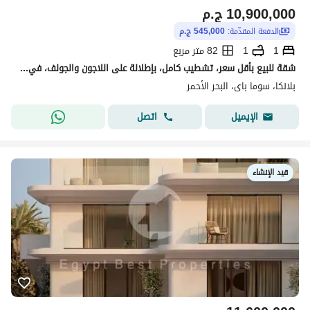
10,900,000
ج.م
الدفعة المقدّمة:
545,000 ج.م
1
1
82 متر مربع
شقة للبيع بأقل سعر، تشطيب كامل، بإطلالة على اللاجون والجولف، في موقع مميز، مع نظام سداد حتى 8 سنوات في البحر الأحمر – سوما باي – الغردقة – الجونة
بلانكا، سوما باى، البحر الأحمر
اتصل
الإيميل
قيد الإنشاء