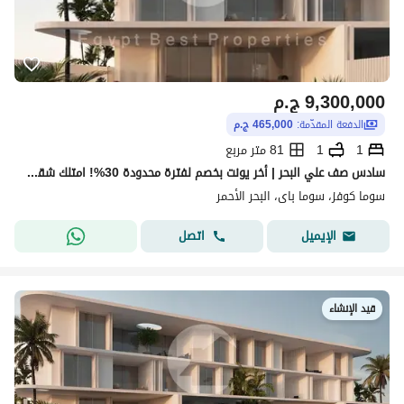
9,300,000
ج.م
الدفعة المقدّمة:
465,000 ج.م
1
1
81 متر مربع
سادس صف علي البحر | أخر يونت بخصم لفترة محدودة 30%! امتلك شقة غرفة نوم باطلاله علي وملعب الجولف في سوما باي | مقدم 5% فقط وتقسيط حتى 5 سنوات
سوما كوفز، سوما باى، البحر الأحمر
اتصل
الإيميل
قيد الإنشاء