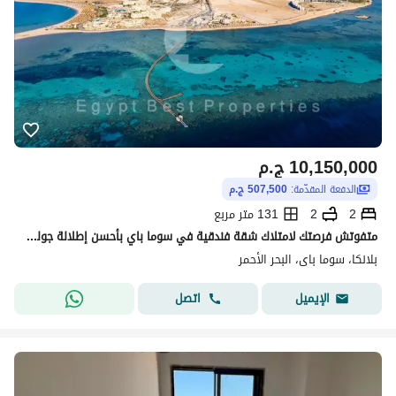
10,150,000
ج.م
الدفعة المقدّمة:
507,500 ج.م
2
2
131 متر مربع
متفوتش فرصتك لامتلاك شقة فندقية في سوما باي بأحسن إطلالة جولف، آخر وحدة متاحة بخصم مميز ومقدم 5% وقسطك بعد سنة
بلانكا، سوما باى، البحر الأحمر
اتصل
الإيميل