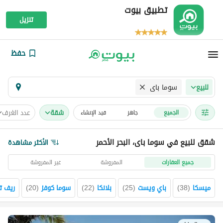
تطبيق بيوت
تنزيل
حفظ
سوما باى
للبيع
شقة
عدد الغرف
الجميع
جاهز
قيد الإنشاء
شقق للبيع في سوما باى، البحر الأحمر
الأكثر مشاهدة
جميع العقارات
المفروشة
غير المفروشة
ميسكا
(
38
)
باي ويست
(
25
)
بلانكا
(
22
)
سوما كوفز
(
20
)
ريف ت