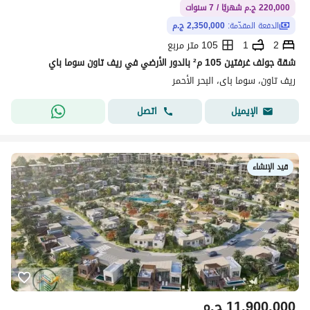
220,000 ج.م شهريًا / 7 سنوات
الدفعة المقدّمة:
2,350,000 ج.م
2
1
105 متر مربع
شقة جولف غرفتين 105 م² بالدور الأرضي في ريف تاون سوما باي
ريف تاون، سوما باى، البحر الأحمر
اتصل
الإيميل
قيد الإنشاء
11,900,000
ج.م