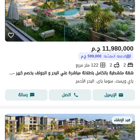
11,980,000
ج.م
الدفعة المقدّمة:
599,000 ج.م
2
2
122 متر مربع
شقة متشطبة بالكامل باطلالة مباشرة علي البحر و الجولف بخصم كبير - شقة غرفتين نوم للبيع في سوما باي البحر الأحمر
باي ويست، سوما باى، البحر الأحمر
اتصل
رسالة
الإيميل
قيد الإنشاء