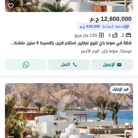
12,600,000
ج.م
الدفعة المقدّمة:
630,000 ج.م
2
3
120 متر مربع
شقة في سوما باي للبيع غرفتين استلام قريب بتقسيط 8 سنين متشطب برايم لوكيشن بمقدم 5% علي 8 سنين - ديسكاوند 30 %
ميسكا، سوما باى، البحر الأحمر
اتصل
الإيميل
قيد الإنشاء