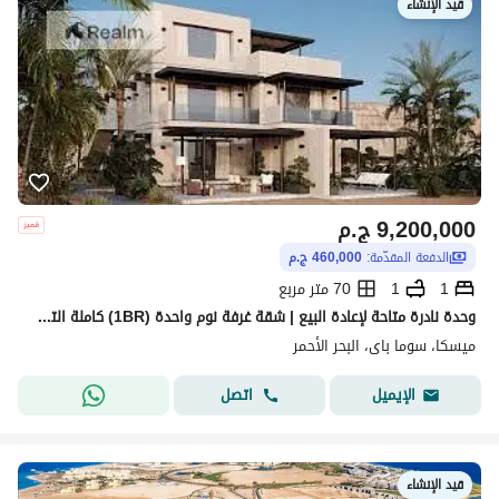
قيد الإنشاء
9,200,000
ج.م
الدفعة المقدّمة:
460,000 ج.م
1
1
70 متر مربع
وحدة نادرة متاحة لإعادة البيع | شقة غرفة نوم واحدة (1BR) كاملة التشطيب في ميسكا – سوما باي | بسعر 9.2 مليون جنيه مصري بعد خصم 20%
ميسكا، سوما باى، البحر الأحمر
اتصل
الإيميل
قيد الإنشاء