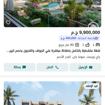
9,900,000
ج.م
الدفعة المقدّمة:
495,000 ج.م
1
1
90 متر مربع
شقة متشطبة بالكامل باطلالة مباشرة علي الجولف واللاجون بخصم كبير - شقة غرفة واحدة للبيع في سوما باي البحر الأحمر
باي ويست، سوما باى، البحر الأحمر
اتصل
رسالة
الإيميل
قيد الإنشاء