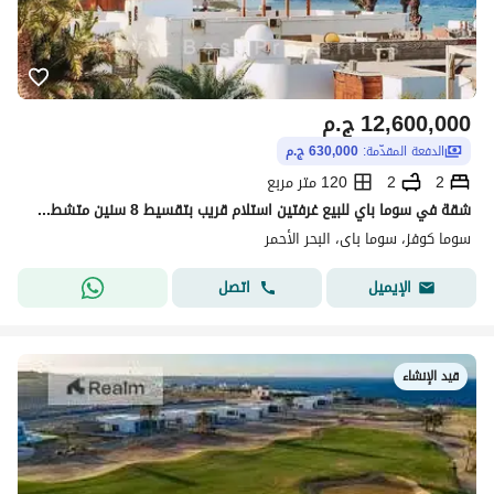
12,600,000
ج.م
الدفعة المقدّمة:
630,000 ج.م
2
2
120 متر مربع
شقة في سوما باي للبيع غرفتين استلام قريب بتقسيط 8 سنين متشطب برايم لوكيشن بمقدم 5% علي 8 سنين - ديسكاوند 30 %
سوما كوفز، سوما باى، البحر الأحمر
اتصل
الإيميل
قيد الإنشاء