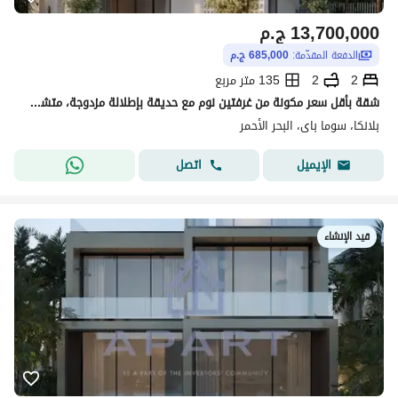
13,700,000
ج.م
الدفعة المقدّمة:
685,000 ج.م
2
2
135 متر مربع
شقة بأقل سعر مكونة من غرفتين نوم مع حديقة بإطلالة مزدوجة، متشطبة بالكامل، مع نظام سداد يصل إلى 7 سنوات، للبيع في البحر الأحمر – سوما باي – الجونة
بلانكا، سوما باى، البحر الأحمر
اتصل
الإيميل
قيد الإنشاء