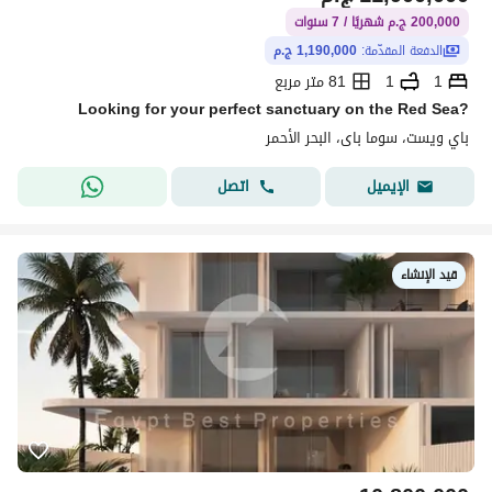
200,000 ج.م شهريًا / 7 سنوات
الدفعة المقدّمة:
1,190,000 ج.م
1
1
81 متر مربع
Looking for your perfect sanctuary on the Red Sea?
باي ويست، سوما باى، البحر الأحمر
اتصل
الإيميل
قيد الإنشاء