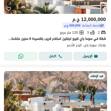
12,000,000
ج.م
الدفعة المقدّمة:
600,000 ج.م
2
3
120 متر مربع
شقة في سوما باي للبيع غرفتين استلام قريب بتقسيط 8 سنين متشطب برايم لوكيشن بمقدم 5% علي 8 سنين - ديسكاوند 30 %
بلانكا، سوما باى، البحر الأحمر
اتصل
الإيميل
قيد الإنشاء