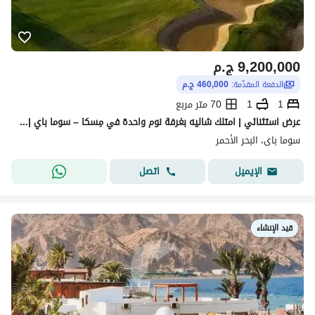
9,200,000
ج.م
الدفعة المقدّمة:
460,000 ج.م
1
1
70 متر مربع
عرض استثنائي | امتلك شاليه بغرفة نوم واحدة في مِسكا – سوما باي | خصم 20% عند اختيار خطة سداد 5 سنوات
سوما باى، البحر الأحمر
اتصل
الإيميل
قيد الإنشاء