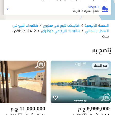
المتنزهات
تصفح المتنزهات القريبة
الصفحة الرئيسية
شاليهات للبيع في مطروح
شاليهات للبيع في
الساحل الشمالي
شاليهات للبيع في فوكا باى
1412-yWHuej -
بيوت
يُنصح به
قيد الإنشاء
9,999,000
ج.م
11,000,000
ج.م