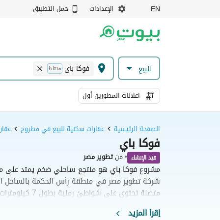
الإعدادات
حمل التطبيق
EN
فوكا باى
للبيع
مختلط
اعلانات المطورين أول
الصفحة الرئيسية
عقارات سكنية للبيع في مطروح
عقار
فوكا باي
•
من
تطوير مصر
قيد الإنشاء
مشروع فوكا باي هو منتجع ساحلي ضخم يمتد على مس
مع خيارات سكنية متنوعة تتراوح بين الشاليهات والفي
إقرأ المزيد
تجربة معيشية متكاملة مدعومة بخدمات فندقية فاخرة 