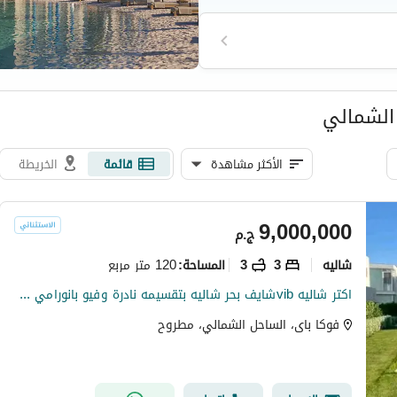
 الشمالي
الأكثر مشاهدة
قائمة
الخريطة
9,000,000
ج.م
شاليه
3
3
120 متر مربع
المساحة
:
اكتر شاليه vibشايف بحر شاليه بتقسيمه نادرة وفيو بانورامي مايتفوتش ع البحر واللاجون الشاليه 2د للبحر تريبل فيو بوول لاند سكيب بحر
فوكا باى، الساحل الشمالي، مطروح