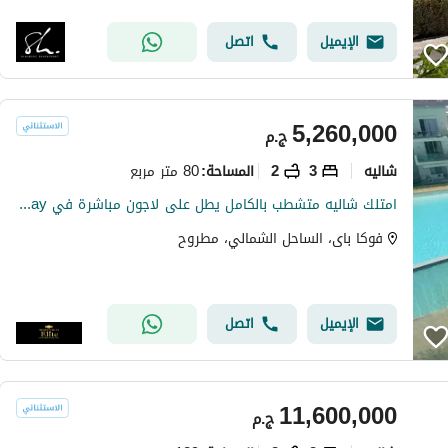
الإيميل
اتصل
5,260,000
ج.م
شاليه
3
2
80 متر مربع
المساحة
:
امتلك شاليه متشطب بالكامل يطل على لاجون مباشرة في fouka bay
فوكا باى، الساحل الشمالي، مطروح
الإيميل
اتصل
11,600,000
ج.م