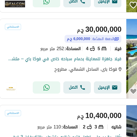
الإيميل
اتصل
30,000,000
ج.م
الدفعة المقدّمة:
6,000,000 ج.م
فیلا
5
4
252 متر مربع
المساحة
:
فيلا جاهزة للمعاينة بحمام سباحه خاص في فوكا باي – متشطبة بالكامل وعلى الفيو • نوع الوحدة: فيلا • المساحة: 252 م² • الموقع: فوكا باي – الساحل الشمالي • الحالة: جاهزة للمعاينة • التشطيب: متشطبة بالكامل مميزات المشروع: موقع مميز بإطلالة رائعة على الفيو ت
فوكا باى، الساحل الشمالي، مطروح
الإيميل
اتصل
10,400,000
ج.م
شاليه
3
2
110 متر مربع
المساحة
: