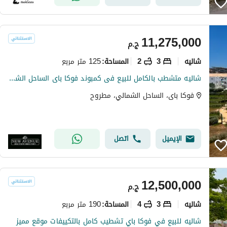
11,275,000
ج.م
شاليه
3
2
125 متر مربع
المساحة
:
شاليه متشطب بالكامل للبيع فى كمبوند فوكا باى الساحل الشمالى Fouka Bay North coast فى موقع متميز فيو على اللاجون مباشرة جاهزة على الاستلام الفورى
فوكا باى، الساحل الشمالي، مطروح
الإيميل
اتصل
12,500,000
ج.م
شاليه
3
4
190 متر مربع
المساحة
:
شاليه للبيع في فوكا باي تشطيب كامل بالتكييفات موقع مميز