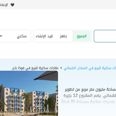
الإعلا
الجميع
جاهز
قيد الإنشاء
سكني
ات سكنية للبيع في الساحل الشمالي
عقارات سكنية للبيع في فوكا باى
احة مليون متر مربع من تطوير
شركة تطوير مصر في منطقة رأس الحكمة بالساحل الشمالي. يضم المشروع 12 جزيرة
متصلة تحتوي على شواطئ رملية بطول 7 كيلومترات وبحيرات صناعية بمساحة 35 فداناً،
لات المستقلة. كما يوفر المنتجع
وملاعب رياضية ومراكز تجارية