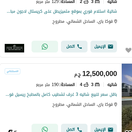
شاليه
3
2
129 متر مربع
المساحة
:
شالية استلام فوري بموقع متميزيطل على كريستال لاجون مباشرفي فوكا باى راس الحكمة شركة تطوير مصر- Fouka bay
فوكا باى، الساحل الشمالي، مطروح
الإيميل
اتصل
12,500,000
ج.م
شاليه
3
4
190 متر مربع
المساحة
:
باقل سعر للبيع شاليه 3 غرف تشطيب كامل بالمطبخ ريسيل فوري في فوكا باي الساحل الشمالي بتقسيمه خاصه جاهز للمعاينه و السكن
فوكا باى، الساحل الشمالي، مطروح
الإيميل
اتصل