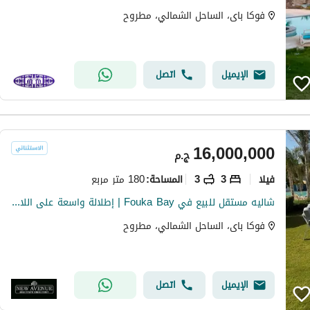
فوكا باى، الساحل الشمالي، مطروح
الإيميل
اتصل
16,000,000
ج.م
فیلا
3
3
180 متر مربع
المساحة
:
شاليه مستقل للبيع في Fouka Bay | إطلالة واسعة على اللاجون | مفروش بالكامل | بحري
فوكا باى، الساحل الشمالي، مطروح
الإيميل
اتصل