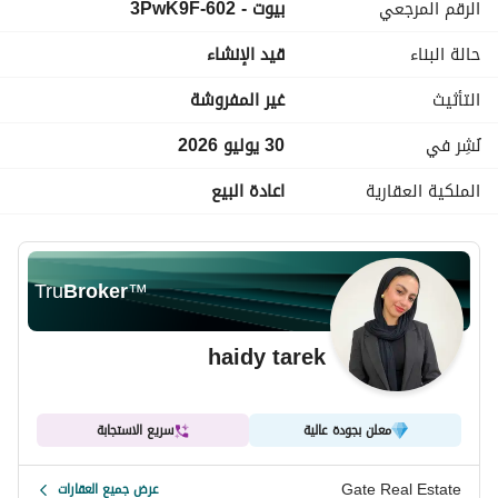
الرقم المرجعي
بيوت - 602-3PwK9F
تشطيب كامل
موقع مميز داخل المرحلة الرابعة
حالة البناء
قيد الإنشاء
الاستلام: 2027
السعر: 10,500,000 جنيه كاش
التأثيث
غير المفروشة
أقل من أسعار السوق – فرصة قوية للاستثمار
نُشِر في
30 يوليو 2026
الملكية العقارية
اعادة البيع
Tru
Broker
™
haidy tarek
معلن بجودة عالية
سريع الاستجابة
Gate Real Estate
عرض جميع العقارات