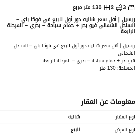
ج.م
10,500,000
3
2
130 متر مربع
ريسيل | أقل سعر شاليه دور أول للبيع في فوكا باي –
والمؤشرات
الاماكن القريبة
الساحل الشمالي ڤيو بحر + حمام سباحة – بحري – المرحلة
الرابعة
ريسيل | أقل سعر شاليه دور أول للبيع في فوكا باي – الساحل 
الشمالي
ڤيو بحر + حمام سباحة – بحري – المرحلة الرابعة
المساحة: 130 متر
التقسيمة:
3 غرف نوم
2 حمام
ريسيبشن
معلومات عن العقار
مطبخ
المميزات:
نوع العقار
شاليه
ڤيو بحر مميز
إطلالة على حمام السباحة
نوع العرض
للبيع
اتجاه بحري