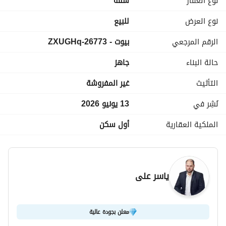
نوع العقار
شقة
التقسيم الداخلي :
نوع العرض
للبيع
3 غرف كبار
الرقم المرجعي
بيوت - 26773-ZXUGHq
2 حمام
ريسيبشن كبير
حالة البناء
جاهز
3 تراس
التأثيث
غير المفروشة
الكود (
G 22)
للتواصل والمعاينة : 
نُشِر في
13 يونيو 2026
عرض معلومات الاتصال
الملكية العقارية
أول سكن
ياسر على
معلن بجودة عالية