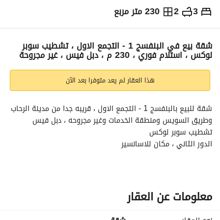
3
2
230 متر مربع
ج.م
8,700,000
التفاصيل
الاتجاهات والمؤشرات
رهن عقاري
الا
شقة بيع في البنفسج 1 - التجمع الاول ، تشطيب سوبر
لوكس ، استلام فوري ، 230 م ، دبل فيس ، غير مجروحة
هذا العقار لم يعد متوفرا بعد الآن
شقة للبيع بالبنفسج 1 - التجمع الاول ، قريبه جدا من مدينة الرحاب 
وطريق السويس ومنطقة الخدمات وغير مجروحه ، دبل فيس
تشطيب سوبر لوكس
الدور الثاني ، مكان للاسانسير
جبسنبورد وبه 2 ترأس و 2 شباك مطبخ امريكاني كبير مقاس غرفه 
وبار كبير مستويين جرانيت دبل بلاك مستورد
ومطبخ حديث مودرن وخلاط جروهي وطرابيزه جرانيت دبل بلاك 
معلومات عن العقار
مستورد طقم مسطح وفرن وشفاط البا إيطالي
وبوابه المطبخ رخام بريشيا مستورد والارضيات بورسلين مستورد