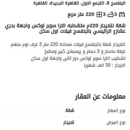
البنفسج 9، التجمع الاول، القاهرة الجديدة، القاهرة
ج.م
30,000
شهرياً
3
3
220 متر مربع
شقة لللايجار 220م متشطبه الترا سوبر لوكس واجهة بحري
والمؤشرات
الاماكن القريبة
عشارع الرائيسي بالبنفسج فيلات اول سكن
لللايجار شقة بالبنفسج فيلات مساحه 220 متر 3 غرف نوم منهم 
غرفة ماستر و 3 حمام و ريسبشن كبير ومطبخ
تشطيب الترا سوبر لوكس دور ثانى واجهة اول سكن
الايجار : 30 الف شهريا
مطلوب شهر مقدم وشهرين تأمين . 
للإيجار: شقة فاخرة بالبنفسج فيلات | أول سكن | تشطيب ألترا 
سوبر لوكس
فرصة سكن مميزة في واحدة من أرقى مناطق القاهرة الجديدة – 
معلومات عن العقار
البنفسج فيلات، حيث الهدوء والرقي والموقع الاستراتيجي، مع 
شقة واسعة بتشطيب فاخر تناسب السكن العائلي الراقي. 
نوع العقار
شقة
تفاصيل الوحدة:
المساحة: 220 متر²
نوع العرض
للايجار
3 غرف نوم (منهم غرفة ماستر)