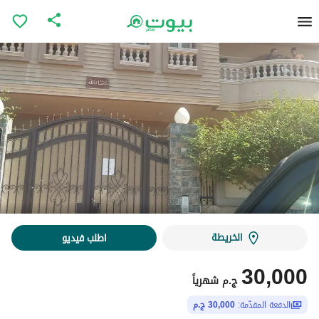
الخريطة
اطلب فيديو
30,000
ج.م
شهرياً
الدفعة المقدّمة:
30,000 ج.م