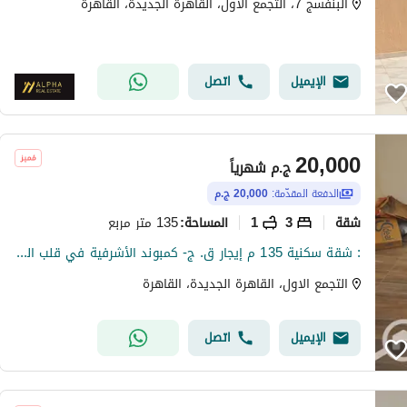
البنفسج 7، التجمع الاول، القاهرة الجديدة، القاهرة
الإيميل
اتصل
20,000
ج.م
شهرياً
الدفعة المقدّمة:
20,000 ج.م
شقة
3
1
135 متر مربع
المساحة
:
: شقة سكنية 135 م إيجار ق. ج- كمبوند الأشرفية في قلب التجمع الخامس. الكمبوند ساكن بالفعل وفي وسط منطقة حيوية جدا ووسط أرقي الكمبوندز بالتجمع الخامس مثل كمبوندز: Water Way - River Walk- Maxim Country Club - Bellagio -Fount - Emerald Park الكمبوند قريب
التجمع الاول، القاهرة الجديدة، القاهرة
الإيميل
اتصل