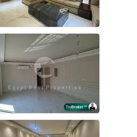
Tru
Broker
™