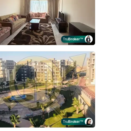
Tru
Broker
™
Tru
Broker
™