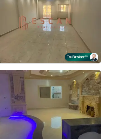
Tru
Broker
™