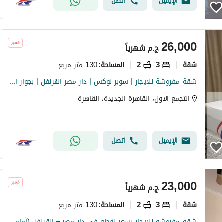
الإيميل
اتصل
26,000
ج.م
شهرياً
شقة
3
2
130 متر مربع
المساحة
:
شقة مفروشة للإيجار | سوبر لوكس | دار مصر القرنفل | بجوار الرحاب
التجمع الاول، القاهرة الجديدة، القاهرة
الإيميل
اتصل
23,000
ج.م
شهرياً
شقة
3
2
130 متر مربع
المساحة
:
شقه مفروشه للايجار بسعر لقطه في دار مصر – القرنفل (أمام الرحاب) وامام السوق الشرقي