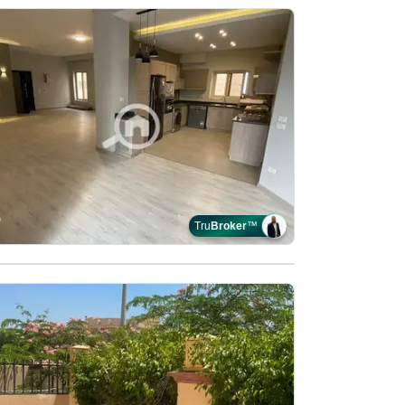
Tru
Broker
™