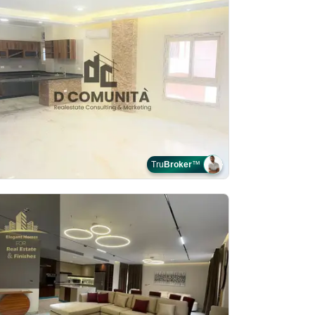
Tru
Broker
™