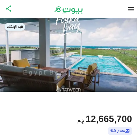
قيد الإنشاء
12,665,700
ج.م
مقدم 0%