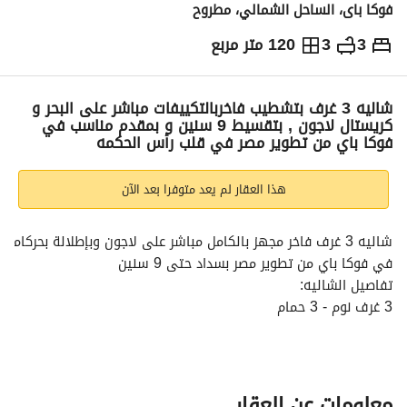
فوكا باى، الساحل الشمالي، مطروح
3
3
120 متر مربع
ج.م
12,665,700
والمؤشرات
الاماكن القريبة
شاليه 3 غرف بتشطيب فاخربالتكييفات مباشر على البحر و
كريستال لاجون , بتقسيط 9 سنين و بمقدم مناسب في
فوكا باي من تطوير مصر في قلب رأس الحكمه
هذا العقار لم يعد متوفرا بعد الآن
شاليه 3 غرف ف
في فوكا باي من تطوير مصر بسداد حتى 9 سنين
تفاصيل الشاليه:
3 غرف نوم - 3 حمام
مساحة 120 متر
كامله على البحر
للحصول على التفاصيل الكاملة أو حجز زيارة مباشرة، تواصل معنا الآن 
معلومات عن العقار