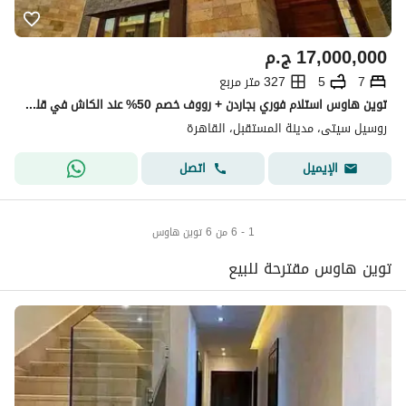
17,000,000
ج.م
7
5
327 متر مربع
توين هاوس استلام فوري بجاردن + رووف خصم 50% عند الكاش في قلب المستقبل سيتي بجوار مدينتي دقائق من مطار القاهرة و طريق السويس
روسيل سيتى، مدينة المستقبل، القاهرة
اتصل
الإيميل
1 - 6 من 6 توين هاوس
توين هاوس مقترحة للبيع