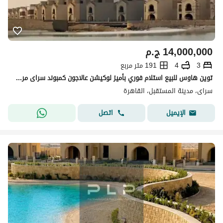
14,000,000
ج.م
3
4
191 متر مربع
توين هاوس للبيع استلام فوري بأميز لوكيشن عالاجون كمبوند سراى مرحله ( Cavana)
سراى، مدينة المستقبل، القاهرة
اتصل
الإيميل