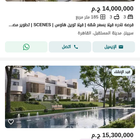
14,000,000
ج.م
3
3
185 متر مربع
فرصه نادره فيلا بسعر شقه | فيلا توين هاوس | SCENES | تطوير مصر Tatweer Misr | المستقبل سيتي | Mostakbal city | القاهرة الجديدة
سيينز، مدينة المستقبل، القاهرة
اتصل
الإيميل
قيد الإنشاء
15,300,000
ج.م