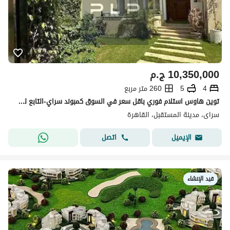
10,350,000
ج.م
4
5
260 متر مربع
توين هاوس استلام فوري باقل سعر في السوق كمبوند سراي-التابع لشركه مدينه مصر للاسكان والتعمير
سراى، مدينة المستقبل، القاهرة
اتصل
الإيميل
قيد الإنشاء