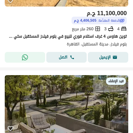
11,100,000
ج.م
الدفعة المقدّمة:
4,406,505 ج.م
4
3
260 متر مربع
توين هاوس 4 غرف استلام فوري للبيع في بلوم فيلدز المستقبل ستي Bloomfields
بلوم فيلدز، مدينة المستقبل، القاهرة
اتصل
الإيميل
قيد الإنشاء