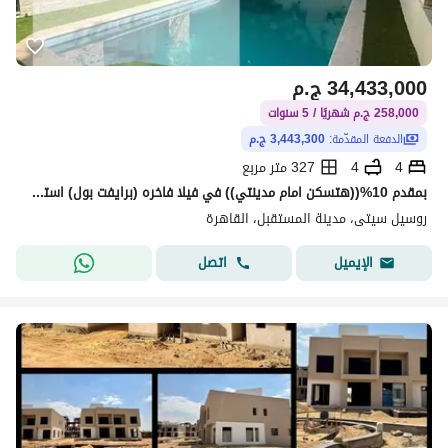
34,433,000
ج.م
258,000 ج.م شهريًا / 5 سنوات
الدفعة المقدّمة:
3,443,300 ج.م
4
4
327 متر مربع
بمقدم 10%((هتسكن امام مدينتي)) في فيلا فاخره (برايفت بول) استلام فوري
روسيل سيتى، مدينة المستقبل، القاهرة
اتصل
الإيميل