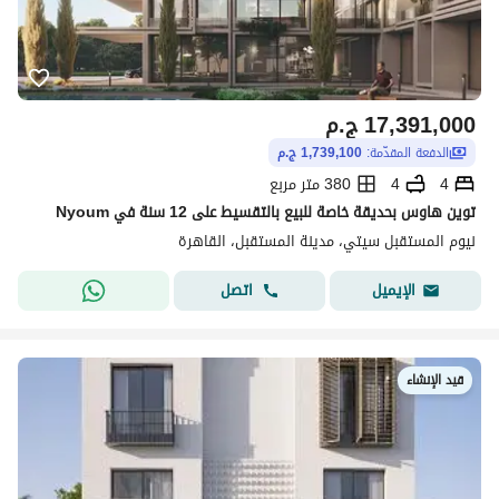
17,391,000
ج.م
الدفعة المقدّمة:
1,739,100 ج.م
4
4
380 متر مربع
توين هاوس بحديقة خاصة للبيع بالتقسيط على 12 سنة في Nyoum
نيوم المستقبل سيتي، مدينة المستقبل، القاهرة
اتصل
الإيميل
قيد الإنشاء