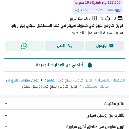
127,500 ج.م شهريًا / 10 سنوات
الدفعة المقدّمة:
765,000 ج.م
3
3
185 متر مربع
توين هاوس للبيع في كمبوند سيينز في قلب المستقبل سيتي بجوار بلوم فيلدز بمقدم 5% واقساط علي اطول فتره سداد دقائق من مطار القاره الدولي | Scenes
سيينز، مدينة المستقبل، القاهرة
اتصل
الإيميل
أعلمني عن العقارات الجديدة
الصفحة الرئيسية
توين هاوس للبيع في القاهرة
توين هاوس للبيع في
مدينة المستقبل
توين هاوس للبيع في روسيل سيتى
نتائج مقترحة
بالقرب من روسيل سيتى
توين هاوس 3 غرف نوم للبيع في روسيل سيتى
توين هاوس 4 غرف نوم للبيع في روسيل سيتى
توين هاوس في مناطق أخرى مجاورة
توين هاوس للبيع في سيتيزن