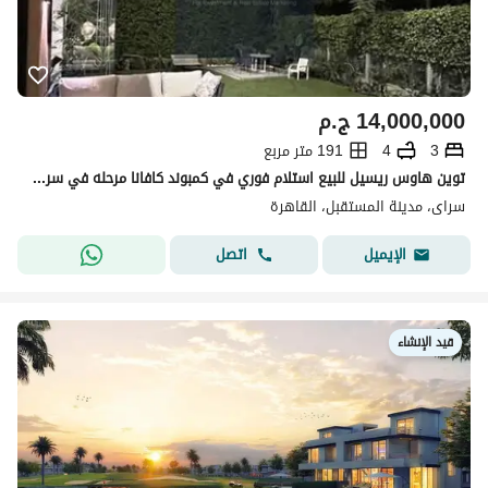
14,000,000
ج.م
3
4
191 متر مربع
توين هاوس ريسيل للبيع استلام فوري في كمبوند كافانا مرحله في سراي - villa for sale in Sarai compound New Cairo
سراى، مدينة المستقبل، القاهرة
اتصل
الإيميل
قيد الإنشاء