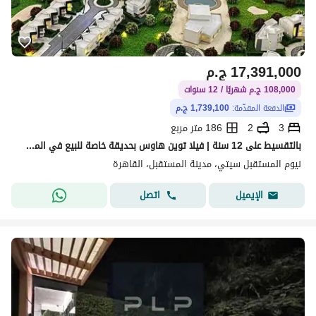
17,391,000
ج.م
108,000 ج.م شهريًا / 12 سنوات
الدفعة المقدّمة:
1,739,100 ج.م
3
2
186 متر مربع
بالتقسيط على 12 سنة | فيلا توين هاوس بحديقة خاصة للبيع في المستقبل سيتي
نيوم المستقبل سيتي، مدينة المستقبل، القاهرة
اتصل
الإيميل