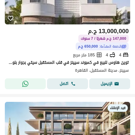
13,000,000
ج.م
147,000 ج.م شهريًا / 7 سنوات
الدفعة المقدّمة:
650,000 ج.م
4
4
185 متر مربع
توين هاوس للبيع في كمبوند سيينز في قلب المستقبل سيتي بجوار بلوم فيلدز بمقدم 5% واقساط علي اطول فتره سداد | Scenes
سيينز، مدينة المستقبل، القاهرة
اتصل
الإيميل
قيد الإنشاء