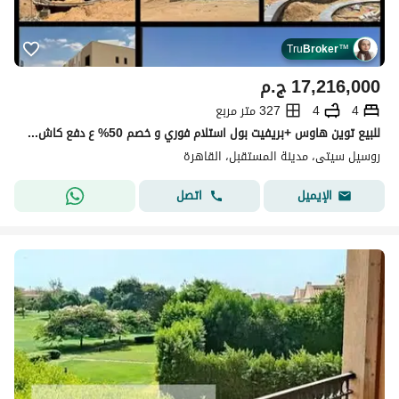
Tru
Broker
™
17,216,000
ج.م
4
4
327 متر مربع
للبيع توين هاوس +بريفيت بول استلام فوري و خصم 50% ع دفع كاش | ف كمبوند روسيل المستقبل سيتي Rosail Mostakbal City
روسيل سيتى، مدينة المستقبل، القاهرة
اتصل
الإيميل