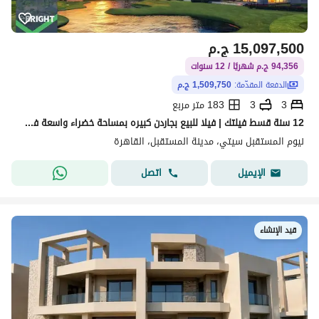
15,097,500
ج.م
94,356 ج.م شهريًا / 12 سنوات
الدفعة المقدّمة:
1,509,750 ج.م
3
3
183 متر مربع
12 سنة قسط فيلتك | فيلا للبيع بجاردن كبيره بمساحة خضراء واسعة في مشروع نيوم مستقبل سيتي
نيوم المستقبل سيتي، مدينة المستقبل، القاهرة
اتصل
الإيميل
قيد الإنشاء