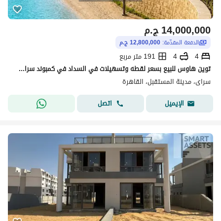
14,000,000
ج.م
الدفعة المقدّمة:
12,800,000 ج.م
4
4
191 متر مربع
توين هاوس للبيع بسعر لقطه وتسهيلات في السداد في كمبوند سراي - مرحله كافانا sarai
سراى، مدينة المستقبل، القاهرة
اتصل
الإيميل