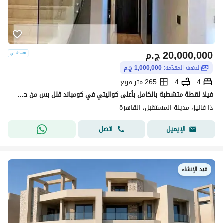
20,000,000
ج.م
الدفعة المقدّمة:
1,000,000 ج.م
4
4
265 متر مربع
فيلا لقطة متشطبة بالكامل بأعلى كواليتي في كومباند ڤلل بس من حسن علام
ذا فاليز، مدينة المستقبل، القاهرة
اتصل
الإيميل
قيد الإنشاء