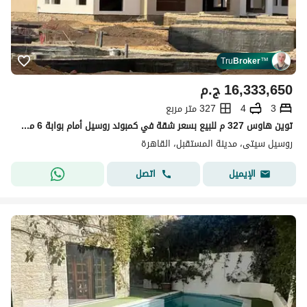
Tru
Broker
™
16,333,650
ج.م
3
4
327 متر مربع
توين هاوس 327 م للبيع بسعر شقة في كمبوند روسيل أمام بوابة 6 مدينتي استلام فوري وجاهز للمعاينة في المستقبل سيتي
روسيل سيتى، مدينة المستقبل، القاهرة
اتصل
الإيميل