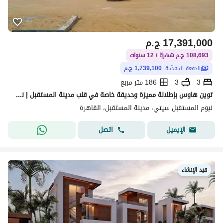
17,391,000
ج.م
108,693 ج.م شهريًا / 12 سنوات
الدفعة المقدّمة:
1,739,100 ج.م
3
3
186 متر مربع
توين هاوس بإطلالة مميزة وحديقة خاصة في قلب مدينة المستقبل | نيوم المستقبل سيتي
نيوم المستقبل سيتي، مدينة المستقبل، القاهرة
اتصل
الإيميل
قيد الإنشاء