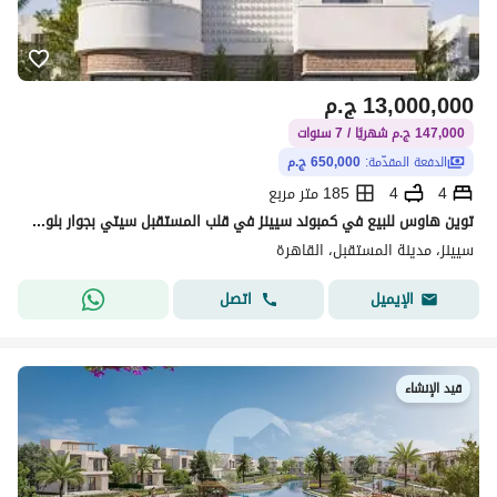
13,000,000
ج.م
147,000 ج.م شهريًا / 7 سنوات
الدفعة المقدّمة:
650,000 ج.م
4
4
185 متر مربع
توين هاوس للبيع في كمبوند سيينز في قلب المستقبل سيتي بجوار بلوم فيلدز بمقدم 5% واقساط علي اطول فتره سداد | Scenes
سيينز، مدينة المستقبل، القاهرة
اتصل
الإيميل
قيد الإنشاء