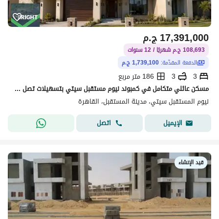
17,391,000
ج.م
108,693 ج.م شهريًا / 12 سنوات
الدفعة المقدّمة:
1,739,100 ج.م
3
3
186 متر مربع
مسكن عائلي متكامل في كمبوند نيوم مستقبل سيتي بتسهيلات تصل الي 12 سنة
نيوم المستقبل سيتي، مدينة المستقبل، القاهرة
اتصل
الإيميل
قيد الإنشاء