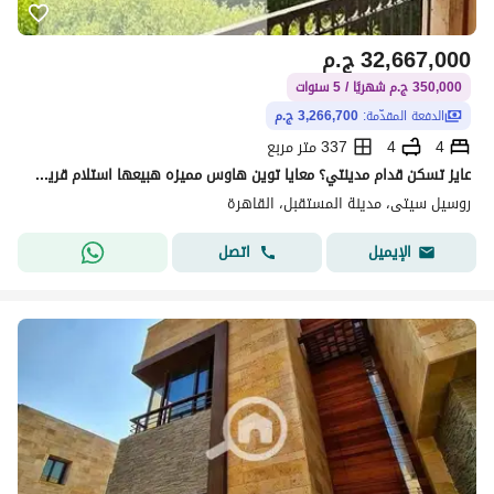
32,667,000
ج.م
350,000 ج.م شهريًا / 5 سنوات
الدفعة المقدّمة:
3,266,700 ج.م
4
4
337 متر مربع
عايز تسكن قدام مدينتي؟ معايا توين هاوس مميزه هبيعها استلام قريب في اكبر كمبوند
روسيل سيتى، مدينة المستقبل، القاهرة
اتصل
الإيميل