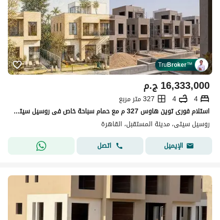
Tru
Broker
™
16,333,000
ج.م
4
4
327 متر مربع
استلام فورى توين هاوس 327 م مع حمام سباحة خاص فى روسيل سيتى فى القاهرة الجديدة بأقل سعر كاش
روسيل سيتى، مدينة المستقبل، القاهرة
اتصل
الإيميل