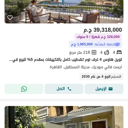
39,318,000
ج.م
328,000 ج.م شهريًا / 9 سنوات
الدفعة المقدّمة:
1,965,900 ج.م
4
4
218 متر مربع
توين هاوس 4 غرف نوم تشطيب كامل بالتكييفات بمقدم 5% للبيع في سوديك المستقبل سيتي ( East Vale) - تقسيط 9 سنوات
ايست فالي سوديك، مدينة المستقبل، القاهرة
التسليم
:
الربع 4 من عام 2030
اتصل
الإيميل