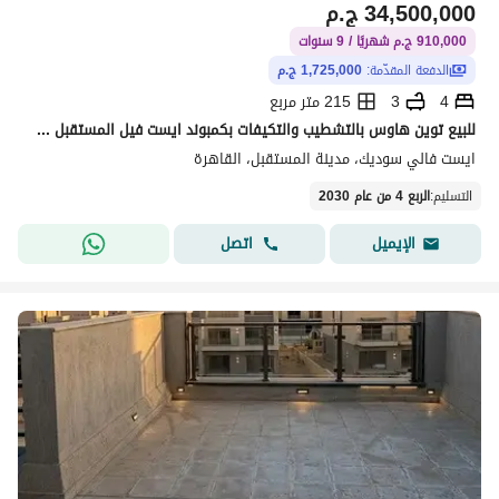
34,500,000
ج.م
910,000 ج.م شهريًا / 9 سنوات
الدفعة المقدّمة:
1,725,000 ج.م
4
3
215 متر مربع
للبيع توين هاوس بالتشطيب والتكيفات بكمبوند ايست فيل المستقبل سيتي
ايست فالي سوديك، مدينة المستقبل، القاهرة
التسليم
:
الربع 4 من عام 2030
اتصل
الإيميل