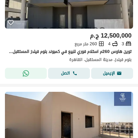
12,500,000
ج.م
3
4
260 متر مربع
توين هاوس 260م استلام فوري للبيع في كمبوند بلوم فيلدز المستقبل ستي bloomfields
بلوم فيلدز، مدينة المستقبل، القاهرة
اتصل
الإيميل