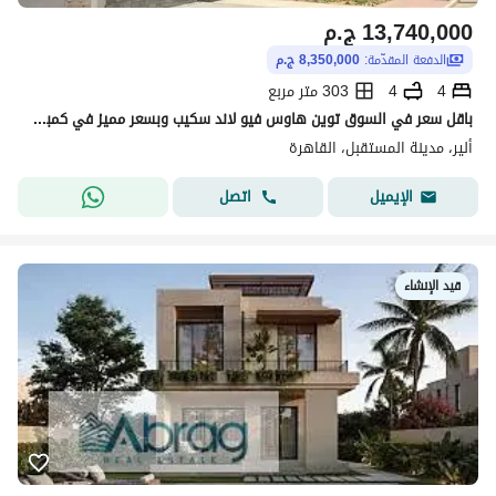
13,740,000
ج.م
الدفعة المقدّمة:
8,350,000 ج.م
4
4
303 متر مربع
باقل سعر في السوق توين هاوس فيو لاند سكيب وبسعر مميز في كمبوند أليرا الاهلي صبور مدينه المستقبل Alairea
ألير، مدينة المستقبل، القاهرة
اتصل
الإيميل
قيد الإنشاء