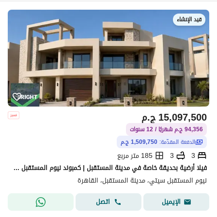
قيد الإنشاء
15,097,500
ج.م
94,356 ج.م شهريًا / 12 سنوات
الدفعة المقدّمة:
1,509,750 ج.م
3
3
185 متر مربع
فيلا أرضية بحديقة خاصة في مدينة المستقبل | كمبوند نيوم المستقبل سيتي
نيوم المستقبل سيتي، مدينة المستقبل، القاهرة
اتصل
الإيميل