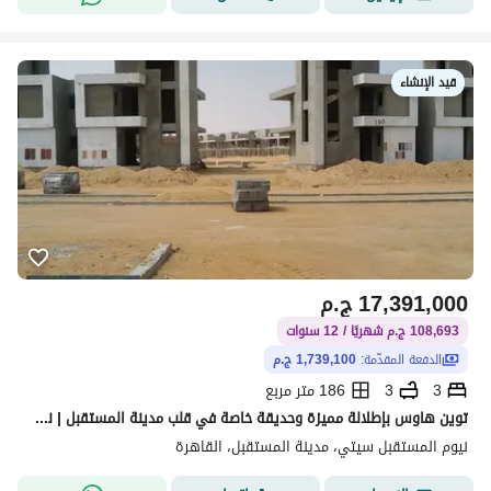
قيد الإنشاء
17,391,000
ج.م
108,693 ج.م شهريًا / 12 سنوات
الدفعة المقدّمة:
1,739,100 ج.م
3
3
186 متر مربع
توين هاوس بإطلالة مميزة وحديقة خاصة في قلب مدينة المستقبل | نيوم المستقبل سيتي
نيوم المستقبل سيتي، مدينة المستقبل، القاهرة