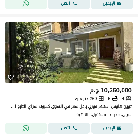
اتصل
الإيميل
10,350,000
ج.م
4
5
260 متر مربع
توين هاوس استلام فوري باقل سعر في السوق كمبوند سراي-التابع لشركه مدينه مصر للاسكان والتعمير
سراى، مدينة المستقبل، القاهرة
اتصل
الإيميل