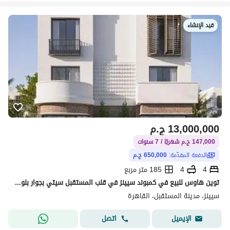
قيد الإنشاء
13,000,000
ج.م
147,000 ج.م شهريًا / 7 سنوات
الدفعة المقدّمة:
650,000 ج.م
4
4
185 متر مربع
توين هاوس للبيع في كمبوند سيينز في قلب المستقبل سيتي بجوار بلوم فيلدز بمقدم 5% واقساط علي اطول فتره سداد | Scenes
سيينز، مدينة المستقبل، القاهرة
اتصل
الإيميل