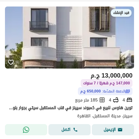
قيد الإنشاء
13,000,000
ج.م
147,000 ج.م شهريًا / 7 سنوات
الدفعة المقدّمة:
650,000 ج.م
4
4
185 متر مربع
توين هاوس للبيع في كمبوند سيينز في قلب المستقبل سيتي بجوار بلوم فيلدز بمقدم 5% واقساط علي اطول فتره سداد | Scenes
سيينز، مدينة المستقبل، القاهرة
اتصل
الإيميل