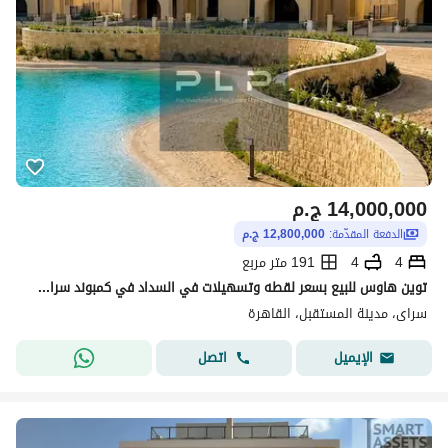
14,000,000
ج.م
الدفعة المقدّمة:
12,800,000 ج.م
4
4
191 متر مربع
توين هاوس للبيع بسعر لقطه وتسهيلات في السداد في كمبوند سراي - مرحله كافانا sarai
سراى، مدينة المستقبل، القاهرة
اتصل
الإيميل