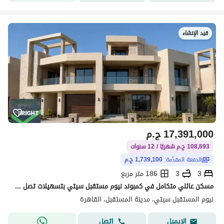
قيد الإنشاء
17,391,000
ج.م
108,693 ج.م شهريًا / 12 سنوات
الدفعة المقدّمة:
1,739,100 ج.م
3
3
186 متر مربع
مسكن عائلي متكامل في كمبوند نيوم مستقبل سيتي بتسهيلات تصل الي 12 سنة
نيوم المستقبل سيتي، مدينة المستقبل، القاهرة
اتصل
الإيميل