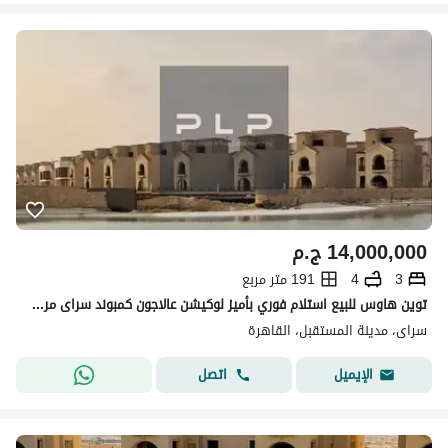
14,000,000
ج.م
3
4
191 متر مربع
توين هاوس للبيع استلام فوري بأميز لوكيشن عالاجون كمبوند سراى مرحله ( Cavana)
سراى، مدينة المستقبل، القاهرة
اتصل
الإيميل