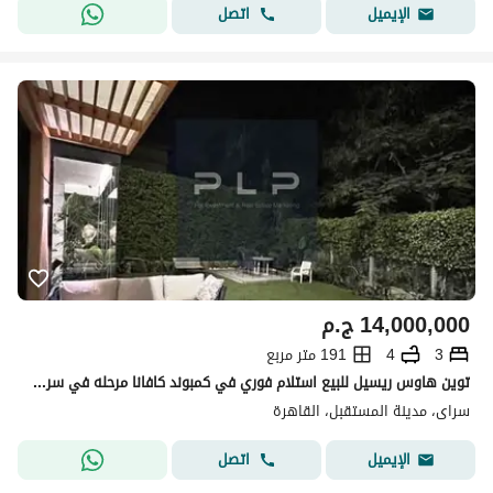
اتصل
الإيميل
14,000,000
ج.م
3
4
191 متر مربع
توين هاوس ريسيل للبيع استلام فوري في كمبوند كافانا مرحله في سراي - villa for sale in Sarai compound New Cairo
سراى، مدينة المستقبل، القاهرة
اتصل
الإيميل