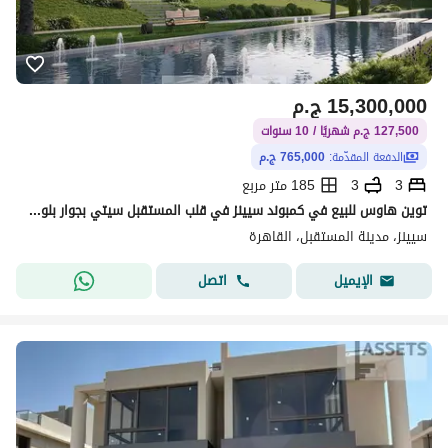
15,300,000
ج.م
127,500 ج.م شهريًا / 10 سنوات
الدفعة المقدّمة:
765,000 ج.م
3
3
185 متر مربع
توين هاوس للبيع في كمبوند سيينز في قلب المستقبل سيتي بجوار بلوم فيلدز بمقدم 5% واقساط علي اطول فتره سداد دقائق من مطار القاره الدولي | Scenes
سيينز، مدينة المستقبل، القاهرة
اتصل
الإيميل