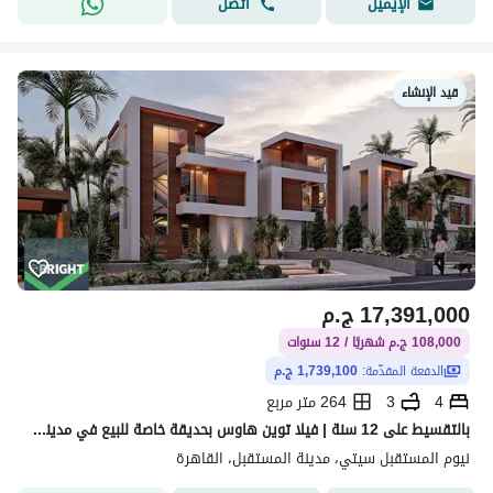
اتصل
الإيميل
قيد الإنشاء
17,391,000
ج.م
108,000 ج.م شهريًا / 12 سنوات
الدفعة المقدّمة:
1,739,100 ج.م
4
3
264 متر مربع
بالتقسيط على 12 سنة | فيلا توين هاوس بحديقة خاصة للبيع في مدينة المستقبل
نيوم المستقبل سيتي، مدينة المستقبل، القاهرة