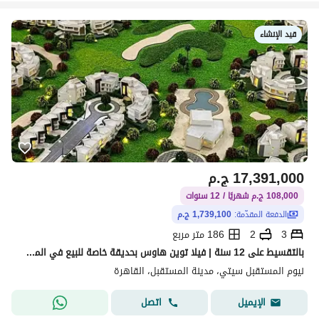
قيد الإنشاء
17,391,000
ج.م
108,000 ج.م شهريًا / 12 سنوات
الدفعة المقدّمة:
1,739,100 ج.م
3
2
186 متر مربع
بالتقسيط على 12 سنة | فيلا توين هاوس بحديقة خاصة للبيع في المستقبل سيتي
نيوم المستقبل سيتي، مدينة المستقبل، القاهرة
اتصل
الإيميل