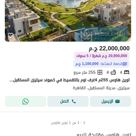
22,000,000
ج.م
20,900,000 ج.م شهريًا / 5 سنوات
الدفعة المقدّمة:
1,100,000 ج.م
4
4
255 متر مربع
توين هاوس 255م 4غرف نوم بالتقسيط في كمبوند سيتيزن المستقبل سيتي - Cityzen Mostakbal City
سيتيزن، مدينة المستقبل، القاهرة
اتصل
الإيميل
1 - 1 من 1 توين هاوس
توين هاوس مقترحة للبيع