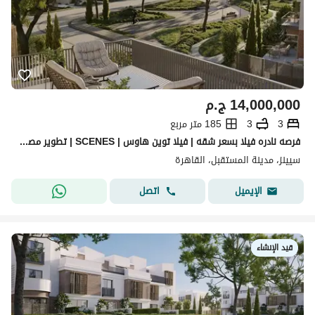
14,000,000
ج.م
3
3
185 متر مربع
فرصه نادره فيلا بسعر شقه | فيلا توين هاوس | SCENES | تطوير مصر Tatweer Misr | المستقبل سيتي | Mostakbal city | القاهرة الجديدة
سيينز، مدينة المستقبل، القاهرة
اتصل
الإيميل
قيد الإنشاء