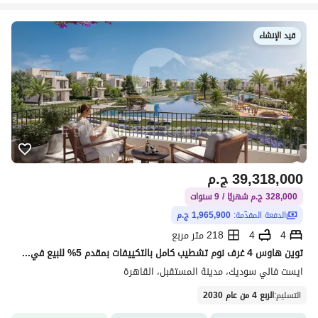
قيد الإنشاء
39,318,000
ج.م
328,000 ج.م شهريًا / 9 سنوات
الدفعة المقدّمة:
1,965,900 ج.م
4
4
218 متر مربع
توين هاوس 4 غرف نوم تشطيب كامل بالتكييفات بمقدم 5% للبيع في سوديك المستقبل سيتي ( East Vale) - تقسيط 9 سنوات
ايست فالي سوديك، مدينة المستقبل، القاهرة
التسليم
:
الربع 4 من عام 2030