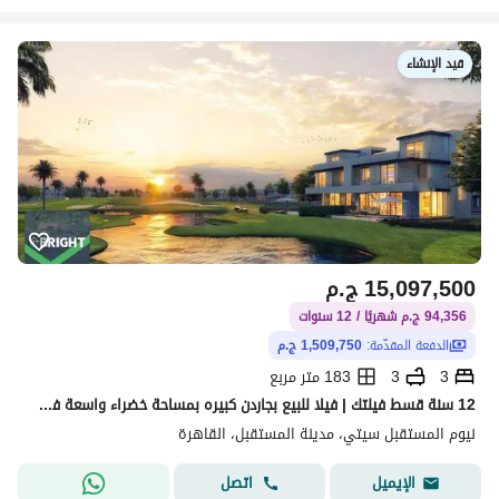
قيد الإنشاء
15,097,500
ج.م
94,356 ج.م شهريًا / 12 سنوات
الدفعة المقدّمة:
1,509,750 ج.م
3
3
183 متر مربع
12 سنة قسط فيلتك | فيلا للبيع بجاردن كبيره بمساحة خضراء واسعة في مشروع نيوم مستقبل سيتي
نيوم المستقبل سيتي، مدينة المستقبل، القاهرة
اتصل
الإيميل