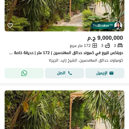
Tru
Broker
™
9,000,000
ج.م
3
3
172 متر مربع
دوبلكس للبيع في كمبوند حدائق المهندسين | 172 متر | حديقة خاصة 120 متر | 3 غرف | جراج خاص | كاش Hadayek Al Mohandessin Compound
كومباوند حدائق المهندسين، الشيخ زايد، الجيزة
اتصل
الإيميل