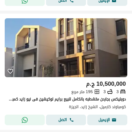
اتصل
الإيميل
10,500,000
ج.م
3
3
195 متر مربع
دوبليكس بجاردن متشطبه بالكامل للبيع برايم لوكيشين فى نيو زايد كمبوند كارميل
كومباوند كارميل، الشيخ زايد، الجيزة
اتصل
الإيميل