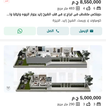
8,550,000
ج.م
6
4
483 متر مربع
دوبلكس متشطب فى ابراج زد فى قلب الشيخ زايد بجوار الربوه وايتابا والكارما ودقيقة من فيلدج ويست و هايبر وان
كومباوند زد ويست، الشيخ زايد، الجيزة
اتصل
الإيميل
5,000,000
ج.م
3
3
290 متر مربع