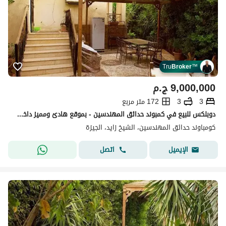
Tru
Broker
™
9,000,000
ج.م
3
3
172 متر مربع
دوبلكس للبيع في كمبوند حدائق المهندسين - بموقع هادئ ومميز داخل المشروع.
كومباوند حدائق المهندسين، الشيخ زايد، الجيزة
اتصل
الإيميل