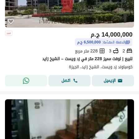
14,000,000
ج.م
الدفعة المقدّمة:
6,500,000 ج.م
2
3
228 متر مربع
للبيع | لوفت مميز 228 متر في زد ويست – الشيخ زايد
كومباوند زد ويست، الشيخ زايد، الجيزة
اتصل
الإيميل