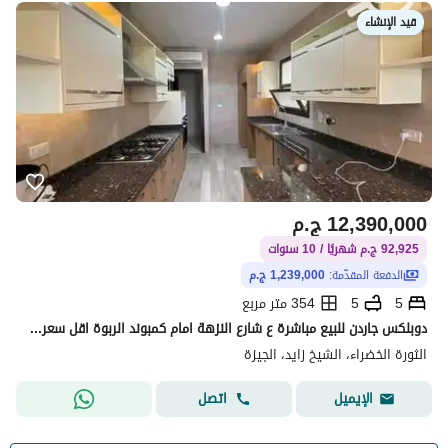
قيد الإنشاء
12,390,000
ج.م
92,925 ج.م شهريًا / 10 سنوات
الدفعة المقدّمة:
1,239,000 ج.م
5
5
354 متر مربع
دوبلكس جاردن للبيع مباشرة ع شارع النزهة امام كمبوند الربوة اقل سعر متر تقسيط ع 10 سنين
الثورة الخضراء، الشيخ زايد، الجيزة
اتصل
الإيميل