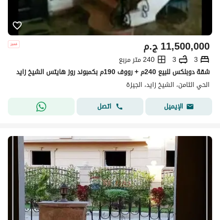
11,500,000
ج.م
3
3
240 متر مربع
شقة دوبلكس للبيع 240م + رووف 190م بكمبوند روز هايتس الشيخ زايد
الحي الثامن، الشيخ زايد، الجيزة
اتصل
الإيميل