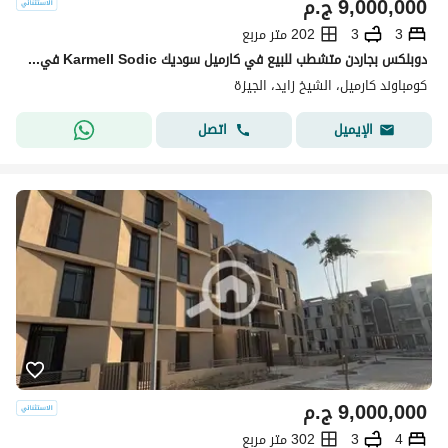
9,000,000
ج.م
3
3
202 متر مربع
دوبلكس بجاردن متشطب للبيع في كارميل سوديك Karmell Sodic في قلب الشيخ زايد وبالقرب من بيفرلي هيلز
كومباوند كارميل، الشيخ زايد، الجيزة
اتصل
الإيميل
9,000,000
ج.م
4
3
302 متر مربع