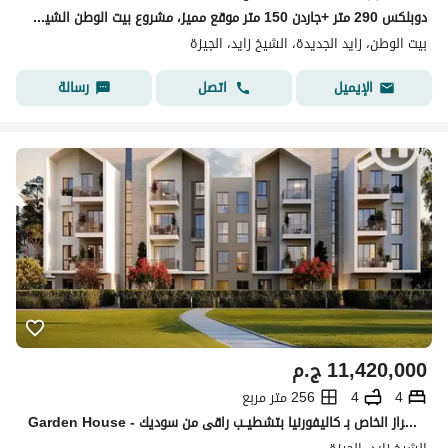
دوبلكس 290 متر +جاردن 150 متر موقع مميز، مشروع بيت الوطن الشيخ زايد
بيت الوطن، زايد الجديدة، الشيخ زايد، الجيزة
اتصل
رسالة
الإيميل
11,420,000
ج.م
4
4
256 متر مربع
Garden House - مستوحى من الطراز الخاص بـ كاليفورنيا بتشطيــب راقى من سوديك