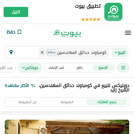
تطبيق بيوت
تنزيل
حفظ
كومباوند حدائق المهندسين
للبيع
مختلط
دوبلكس
عدد الغ
الجميع
جاهز
قيد الإنشاء
دوبليكس للبيع في كومباوند حدائق المهندسين،
الأكثر مشاهدة
الشيخ زايد
جميع العقارات
المفروشة
غير المفروشة