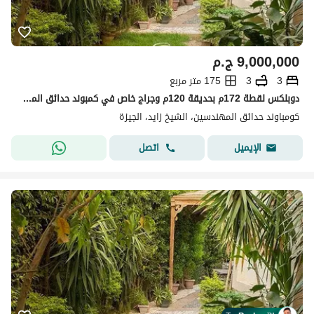
9,000,000
ج.م
3
3
175 متر مربع
دوبلكس لقطة 172م بحديقة 120م وجراج خاص في كمبوند حدائق المهندسين - قلب الشيخ زايد
كومباوند حدائق المهندسين، الشيخ زايد، الجيزة
اتصل
الإيميل