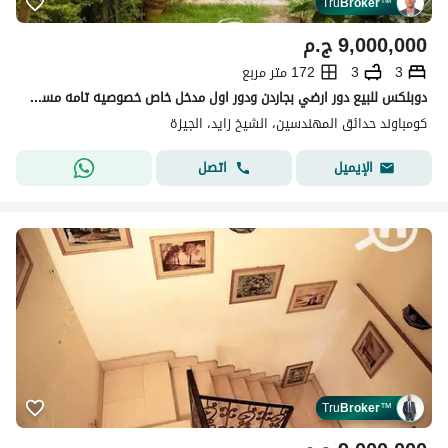
Tru
Broker
™
9,000,000
ج.م
3
3
172 متر مربع
دوبلكس للبيع دور ارضي بجاردن ودور اول مدخل خاص خصوصيه تامه مساحه 172 متر وجاردن 130 متر يعني فيلا بسعر شقه في كمبوند حدايق المهندسين
كومباوند حدائق المهندسين، الشيخ زايد، الجيزة
اتصل
الإيميل
Tru
Broker
™