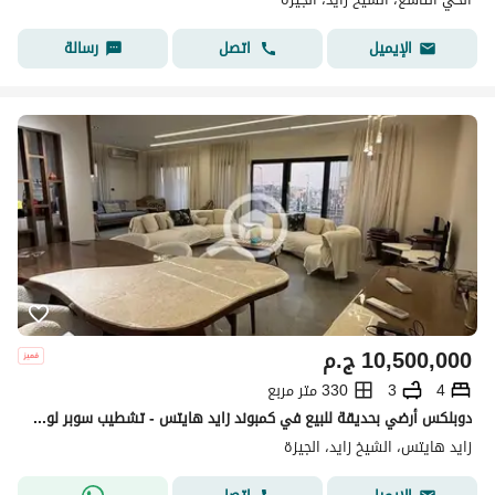
اتصل
رسالة
الإيميل
10,500,000
ج.م
4
3
330 متر مربع
دوبلكس أرضي بحديقة للبيع في كمبوند زايد هايتس - تشطيب سوبر لوكس - موقع مميز وفيو شارع البستان
زايد هايتس، الشيخ زايد، الجيزة