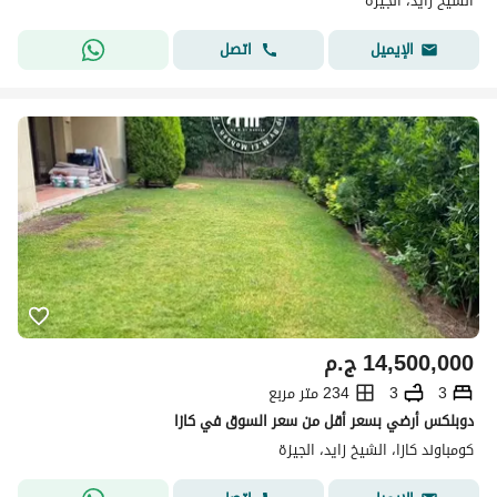
الشيخ زايد، الجيزة
اتصل
الإيميل
14,500,000
ج.م
3
3
234 متر مربع
دوبلكس أرضي بسعر أقل من سعر السوق في كازا
كومباوند كازا، الشيخ زايد، الجيزة