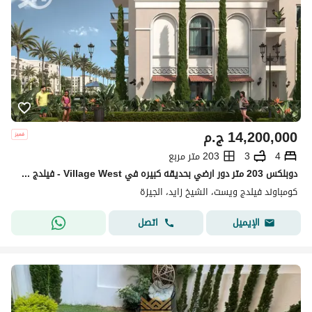
14,200,000
ج.م
4
3
203 متر مربع
دوبلكس 203 متر دور ارضي بحديقه كبيره في Village West - فيلدج ويست الشيخ زايد المميز من تطوير مجموعة درة
كومباوند فيلدج ويست، الشيخ زايد، الجيزة
اتصل
الإيميل