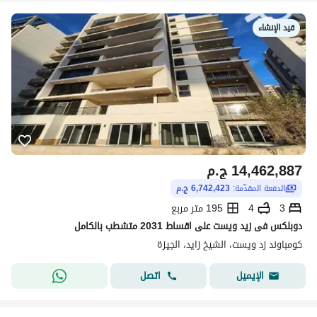
قيد الإنشاء
14,462,887
ج.م
الدفعة المقدّمة:
6,742,423 ج.م
3
4
195 متر مربع
دوبلكس فى زيد ويست على اقساط 2031 متشطب بالكامل
كومباوند زد ويست، الشيخ زايد، الجيزة
اتصل
الإيميل