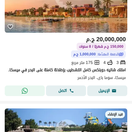
20,000,000
ج.م
150,000 ج.م شهريًا / 8 سنوات
الدفعة المقدّمة:
1,000,000 ج.م
3
4
175 متر مربع
امتلك شاليه دوبلكس كامل التشطيب بإطلالة كاملة على البحر في ميسكا.
ميسكا، سوما باى، البحر الأحمر
اتصل
الإيميل
قيد الإنشاء