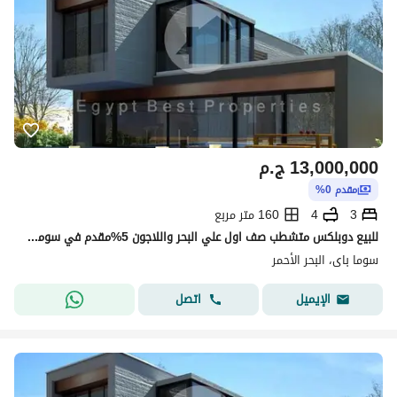
13,000,000
ج.م
مقدم 0%
3
4
160 متر مربع
للبيع دوبلكس متشطب صف اول علي البحر واللاجون 5%مقدم في سوما باي
سوما باى، البحر الأحمر
اتصل
الإيميل