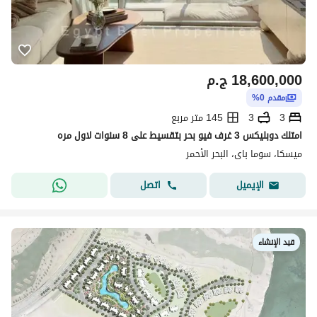
18,600,000
ج.م
مقدم 0%
3
3
145 متر مربع
امتلك دوبليكس 3 غرف فيو بحر بتقسيط على 8 سنوات لاول مره
ميسكا، سوما باى، البحر الأحمر
اتصل
الإيميل
قيد الإنشاء