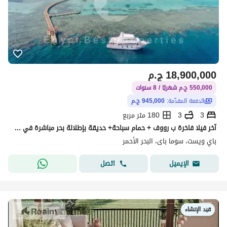
18,900,000
ج.م
550,000 ج.م شهريًا / 8 سنوات
الدفعة المقدّمة:
945,000 ج.م
3
3
180 متر مربع
آخر فيلا فاخرة ب رووف + حمام سباحة+ حديقة بإطلالة بحر مباشرة في سوما باي | 5% مقدم فقط | تقسيط حتى 8 سنوات | فرصة لن تتكرر
باي ويست، سوما باى، البحر الأحمر
اتصل
الإيميل
قيد الإنشاء