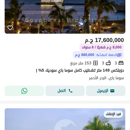
17,600,000
ج.م
8,000 ج.م شهريًا / 8 سنوات
الدفعة المقدّمة:
880,000 ج.م
3
3
153 متر مربع
دوبلكس 149 متر تشطيب كامل سوما باي سوديك 5% |
سوما باى، البحر الأحمر
اتصل
الإيميل
قيد الإنشاء