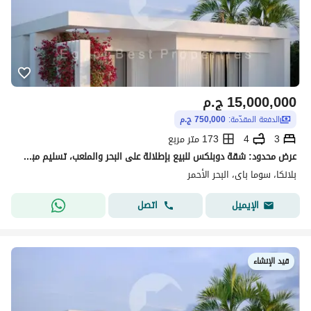
15,000,000
ج.م
الدفعة المقدّمة:
750,000 ج.م
3
4
173 متر مربع
عرض محدود: شقة دوبلكس للبيع بإطلالة على البحر والملعب، تسليم مبكر، وخطة سداد تمتد لأكثر من 8 سنوات
بلانكا، سوما باى، البحر الأحمر
اتصل
الإيميل
قيد الإنشاء