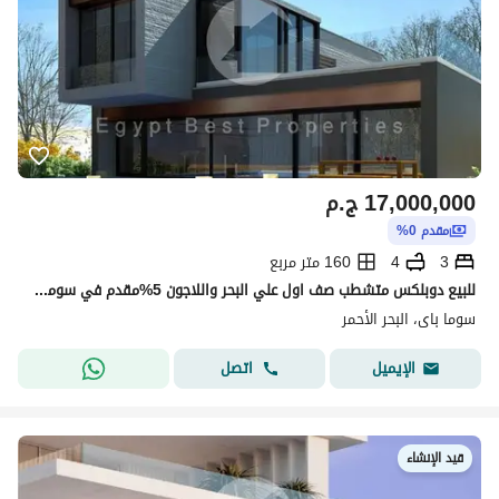
17,000,000
ج.م
مقدم 0%
3
4
160 متر مربع
للبيع دوبلكس متشطب صف اول علي البحر واللاجون 5%مقدم في سوما باي
سوما باى، البحر الأحمر
اتصل
الإيميل
قيد الإنشاء