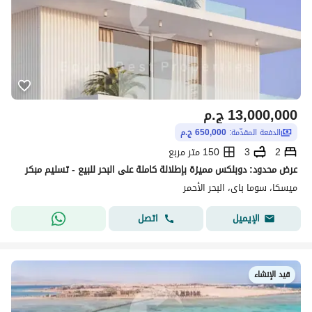
13,000,000
ج.م
الدفعة المقدّمة:
650,000 ج.م
2
3
150 متر مربع
عرض محدود: دوبلكس مميزة بإطلالة كاملة على البحر للبيع - تسليم مبكر
ميسكا، سوما باى، البحر الأحمر
اتصل
الإيميل
قيد الإنشاء