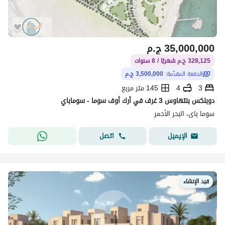
35,000,000
ج.م
328,125 ج.م شهريًا / 8 سنوات
الدفعة المقدّمة:
3,500,000 ج.م
3
4
145 متر مربع
دوبلكس بنتهاوس 3 غرف في أرك أوف سوما - سوماباي
سوما باى، البحر الأحمر
اتصل
الإيميل
قيد الإنشاء