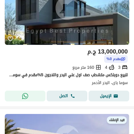
13,000,000
ج.م
مقدم 0%
3
4
160 متر مربع
للبيع دوبلكس متشطب صف اول علي البحر واللاجون 5%مقدم في سوما باي
سوما باى، البحر الأحمر
اتصل
الإيميل
قيد الإنشاء