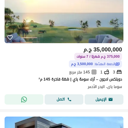
35,000,000
ج.م
375,000 ج.م شهريًا / 7 سنوات
الدفعة المقدّمة:
3,500,000 ج.م
3
1
145 متر مربع
دوبلكس لاجون – آرك سومة باي | شقة فاخرة 145 م²
سوما باى، البحر الأحمر
اتصل
الإيميل