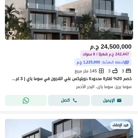
24,500,000
ج.م
242,447 ج.م شهريًا / 8 سنوات
الدفعة المقدّمة:
1,225,000 ج.م
3
3
145 متر مربع
خصم 20% لفترة محدودة دوبليكس علي اللاجون في سوما باي | 3 غرف | مقدم 5% وقسط حتى 8 سنوات
سوما بريز، سوما باى، البحر الأحمر
اتصل
الإيميل
قيد الإنشاء