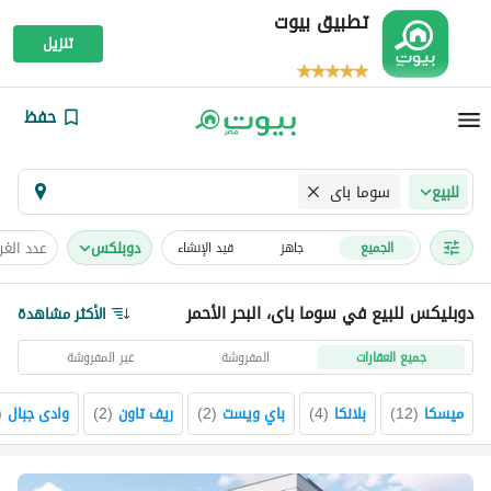
تطبيق بيوت
تنزيل
حفظ
سوما باى
للبيع
دوبلكس
عدد الغ
الجميع
جاهز
قيد الإنشاء
دوبليكس للبيع في سوما باى، البحر الأحمر
الأكثر مشاهدة
جميع العقارات
المفروشة
غير المفروشة
ميسكا
(
12
)
بلانكا
(
4
)
باي ويست
(
2
)
ريف تاون
(
2
)
وادى جبال
(