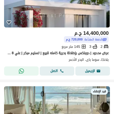
14,400,000
ج.م
الدفعة المقدّمة:
720,000 ج.م
2
3
145 متر مربع
عرض محدود | دوبلكس بإطلالة بحرية كامله للبيع | تسليم مبكر | علي 8 سنوات
بلانكا، سوما باى، البحر الأحمر
اتصل
الإيميل
قيد الإنشاء