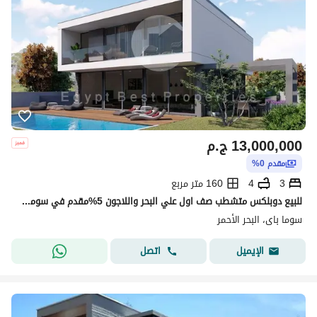
13,000,000
ج.م
مقدم 0%
3
4
160 متر مربع
للبيع دوبلكس متشطب صف اول علي البحر واللاجون 5%مقدم في سوما باي
سوما باى، البحر الأحمر
اتصل
الإيميل