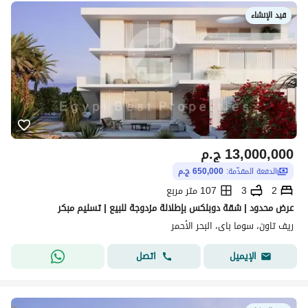
قيد الإنشاء
13,000,000
ج.م
الدفعة المقدّمة:
650,000 ج.م
2
3
107 متر مربع
عرض محدود | شقة دوبلكس بإطلالة مزدوجة للبيع | تسليم مبكر
ريف تاون، سوما باى، البحر الأحمر
اتصل
الإيميل