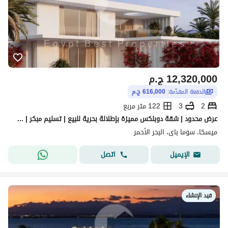
12,320,000
ج.م
الدفعة المقدّمة:
616,000 ج.م
2
3
122 متر مربع
عرض محدود | شقة دوبلكس مميزة بإطلالة بحرية للبيع | تسليم مبكر | خطة سداد تمتد لأكثر من 8 سنوات
ميسكا، سوما باى، البحر الأحمر
اتصل
الإيميل
قيد الإنشاء