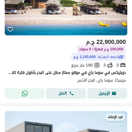
22,900,000
ج.م
200,000 ج.م شهريًا / 8 سنوات
الدفعة المقدّمة:
1,145,000 ج.م
3
3
190 متر مربع
دوبليكس في سوما باي في موقع ممتاز مطل على البحر بأطول فترة تقسيط
ميسكا، سوما باى، البحر الأحمر
اتصل
الإيميل
قيد الإنشاء