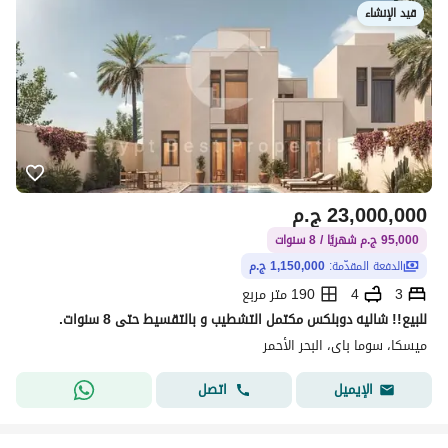
قيد الإنشاء
23,000,000
ج.م
95,000 ج.م شهريًا / 8 سنوات
الدفعة المقدّمة:
1,150,000 ج.م
3
4
190 متر مربع
للبيع!! شاليه دوبلكس مكتمل التشطيب و بالتقسيط حتى 8 سنوات.
ميسكا، سوما باى، البحر الأحمر
اتصل
الإيميل