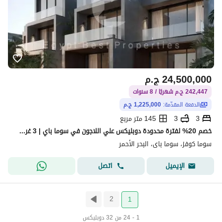
24,500,000
ج.م
242,447 ج.م شهريًا / 8 سنوات
الدفعة المقدّمة:
1,225,000 ج.م
3
3
145 متر مربع
خصم 20% لفترة محدودة دوبليكس علي اللاجون في سوما باي | 3 غرف | مقدم 5% وقسط حتى 8 سنوات
سوما كوفز، سوما باى، البحر الأحمر
اتصل
الإيميل
2
1
1 - 24 من 32 دوبليكس