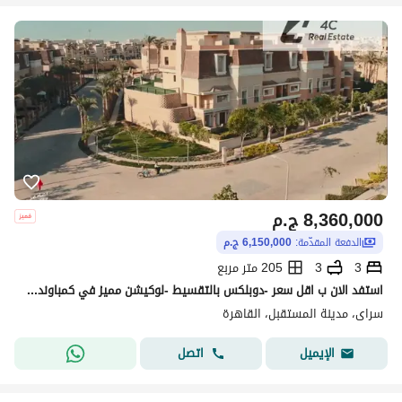
8,360,000
ج.م
الدفعة المقدّمة:
6,150,000 ج.م
3
3
205 متر مربع
استفد الان ب اقل سعر -دوبلكس بالتقسيط -لوكيشن مميز في كمباوند سراي - فييو مفتوح - for sale in sarai
سراى، مدينة المستقبل، القاهرة
اتصل
الإيميل