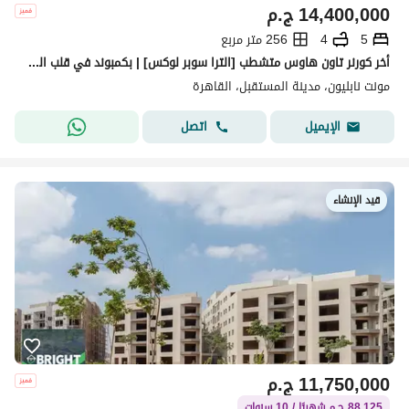
14,400,000
ج.م
5
4
256 متر مربع
أخر كورنر تاون هاوس متشطب [الترا سوبر لوكس] | بكمبوند في قلب المستقبل سيتي بلوكيشن ممتاز بالقرب من الرحاب & مدينتي & التجمع الخامس
مونت نابليون، مدينة المستقبل، القاهرة
اتصل
الإيميل
قيد الإنشاء
11,750,000
ج.م
88,125 ج.م شهريًا / 10 سنوات