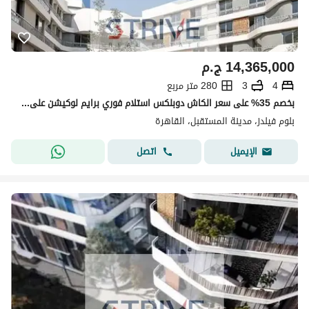
14,365,000
ج.م
4
3
280 متر مربع
بخصم 35% على سعر الكاش دوبلكس استلام فوري برايم لوكيشن على فيو مفتوح دايركت على لاند سكيب في كمبوند "بلوم فيلدز" (Bloom Fields)
بلوم فيلدز، مدينة المستقبل، القاهرة
اتصل
الإيميل