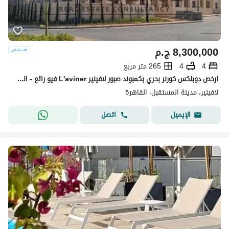
8,300,000
ج.م
4
4
265 متر مربع
ارخص دوبلكس كورنر بحري بكمبوند صبور لافينير L'aviner فيو رائع - المستقبل سيتي
لافينير، مدينة المستقبل، القاهرة
اتصل
الإيميل