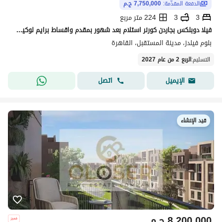
الدفعة المقدّمة:
7,750,000 ج.م
3
3
224 متر مربع
فيلا دوبلكس بجاردن كورنر استلام بعد شهور بمقدم واقساط برايم لوكيشين فيو مفتوح للبيع في كمبوند بلوم فيلدز مستقبل سيتي القاهرة الجديدة بالقرب من سراي
بلوم فيلدز، مدينة المستقبل، القاهرة
التسليم
:
الربع 2 من عام 2027
اتصل
الإيميل
قيد الإنشاء
8,200,000
ج.م