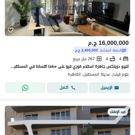
16,000,000
ج.م
الدفعة المقدّمة:
2,400,000 ج.م
4
4
267 متر مربع
للبيع دوبلكس جاهزة استلام فوري فيو على lake اقساط في المستقبل سيتي دقائق من التجمع الخامس
بلوم فيلدز، مدينة المستقبل، القاهرة
اتصل
الإيميل
قيد الإنشاء