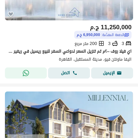
11,250,000
ج.م
الدفعة المقدّمة:
6,950,000 ج.م
3
3
200 متر مربع
اي فيلا روف ٢٠٠م تم تنزيل السعر لدواعي السفر للبيع ريسيل في ريفير بارك ماونتن فيو اليفا
اليفا ماونتن فيو، مدينة المستقبل، القاهرة
اتصل
الإيميل