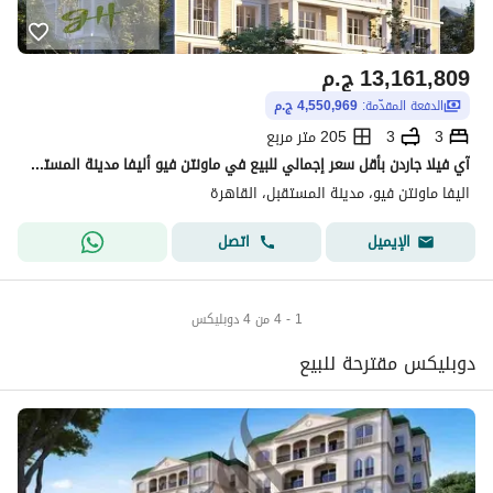
13,161,809
ج.م
الدفعة المقدّمة:
4,550,969 ج.م
3
3
205 متر مربع
آي فيلا جاردن بأقل سعر إجمالي للبيع في ماونتن فيو أليفا مدينة المستقبل Mountain View Aliva
اليفا ماونتن فيو، مدينة المستقبل، القاهرة
اتصل
الإيميل
1 - 4 من 4 دوبليكس
دوبليكس مقترحة للبيع