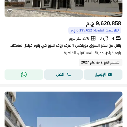
9,620,858
ج.م
الدفعة المقدّمة:
6,195,612 ج.م
4
3
276 متر مربع
باقل من سعر السوق دوبلكس 4 غرف روف للبيع في بلوم فيلدز المستقبل ستي Bloomfields
بلوم فيلدز، مدينة المستقبل، القاهرة
التسليم
:
الربع 2 من عام 2027
اتصل
الإيميل