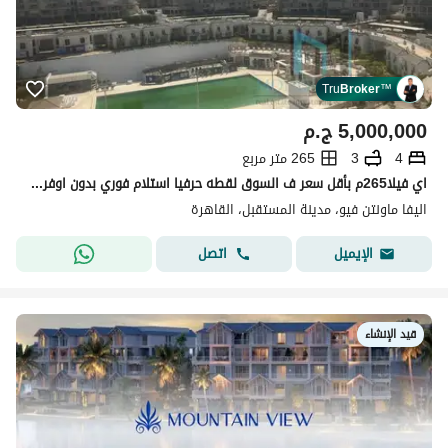
Tru
Broker
™
5,000,000
ج.م
4
3
265 متر مربع
اي فيلا265م بأقل سعر ف السوق لقطه حرفيا استلام فوري بدون اوفر واقل مقدم واطول فتره سداد
اليفا ماونتن فيو، مدينة المستقبل، القاهرة
اتصل
الإيميل
قيد الإنشاء