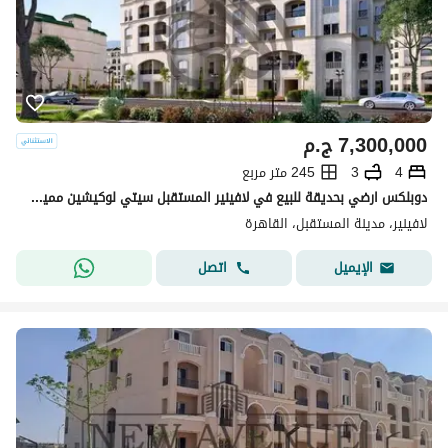
7,300,000
ج.م
4
3
245 متر مربع
دوبلكس ارضي بحديقة للبيع في لافينير المستقبل سيتي لوكيشين مميز اقل من سعر السوق lavenir
لافينير، مدينة المستقبل، القاهرة
اتصل
الإيميل