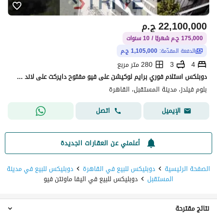
22,100,000
ج.م
175,000 ج.م شهريًا / 10 سنوات
الدفعة المقدّمة:
1,105,000 ج.م
4
3
280 متر مربع
دوبلكس استلام فوري برايم لوكيشن على فيو مفتوح دايركت على لاند سكيب بمقدم 5% و المتبقي اقساط على 10 سنوات في كمبوند "بلوم فيلدز" (Bloom Fields)
بلوم فيلدز، مدينة المستقبل، القاهرة
اتصل
الإيميل
أعلمني عن العقارات الجديدة
الصفحة الرئيسية
دوبليكس للبيع في القاهرة
دوبليكس للبيع في مدينة
المستقبل
دوبليكس للبيع في اليفا ماونتن فيو
نتائج مقترحة