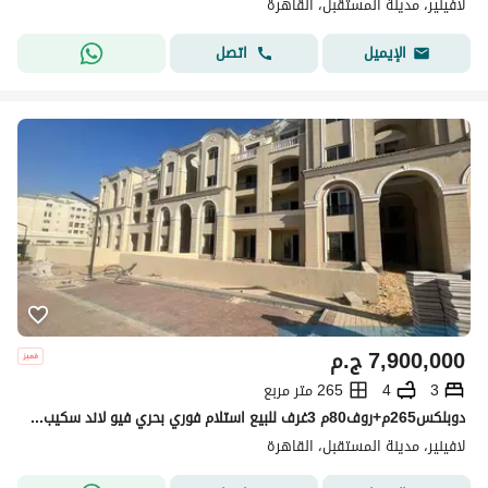
لافينير، مدينة المستقبل، القاهرة
اتصل
الإيميل
7,900,000
ج.م
3
4
265 متر مربع
دوبلكس265م+روف80م 3غرف للبيع استلام فوري بحري فيو لاند سكيب لافينير مدينة المستقبفل بجانب مدينتي Lavenir Almostakbal City
لافينير، مدينة المستقبل، القاهرة