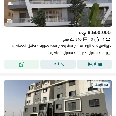
6,500,000
ج.م
4
3
340 متر مربع
دوبلكس Vip للبيع استلام سنة بخصم 50% كمبوند متكامل الخدمات ساكن و عايش في المستقبل سيتي بجوار هاب تاون حسن علام و بلوم فيلدز
زيزينا المستقبل، مدينة المستقبل، القاهرة
اتصل
الإيميل
قيد الإنشاء