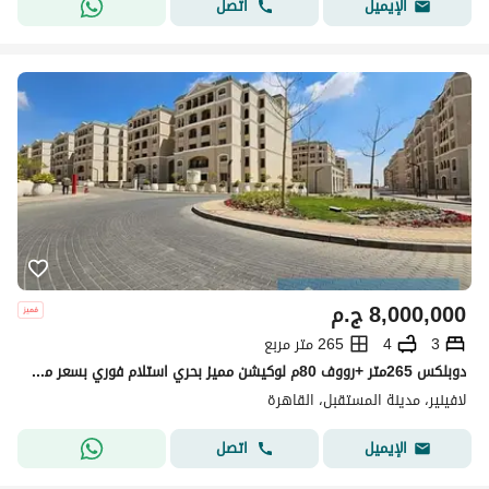
اتصل
الإيميل
8,000,000
ج.م
3
4
265 متر مربع
دوبلكس 265متر +رووف 80م لوكيشن مميز بحري استلام فوري بسعر مميز في كمبوند لافينير المستقبل سيتي بجوار مدينتي هاب تاون حسن علام Lavenir Mostakbal City
لافينير، مدينة المستقبل، القاهرة
اتصل
الإيميل