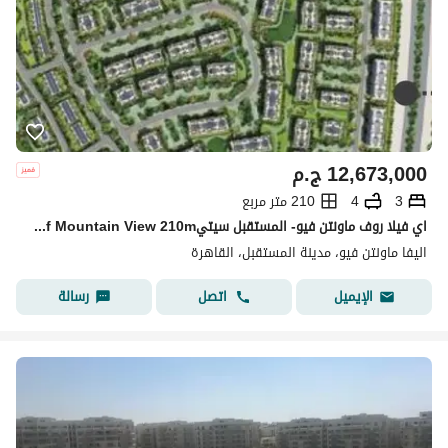
12,673,000
ج.م
3
4
210 متر مربع
اي فيلا روف ماونتن فيو- المستقبل سيتيivilla roof Mountain View 210m
اليفا ماونتن فيو، مدينة المستقبل، القاهرة
اتصل
رسالة
الإيميل