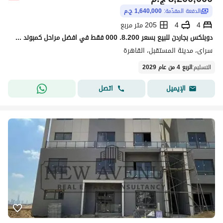
الدفعة المقدّمة:
1,640,000 ج.م
4
4
205 متر مربع
دوبلكس بجاردن للبيع بسعر 8.200. 000 فقط في افضل مراحل كمبوند سراي بسعر مناسب لفتره محدوده sarai
سراى، مدينة المستقبل، القاهرة
التسليم
:
الربع 4 من عام 2029
اتصل
الإيميل