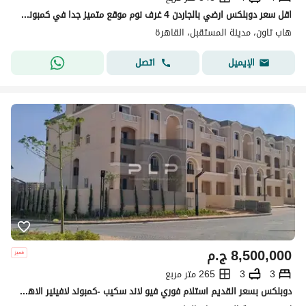
اقل سعر دوبلكس ارضي بالجاردن 4 غرف نوم موقع متميز جدا في كمبوند هاب تاون (حسن علام) مستقبل سيتي
هاب تاون، مدينة المستقبل، القاهرة
اتصل
الإيميل
8,500,000
ج.م
3
3
265 متر مربع
دوبلكس بسعر القديم استلام فوري فيو لاند سكيب -كمبوند لافينير الاهلي صبور المستقبل سيتي