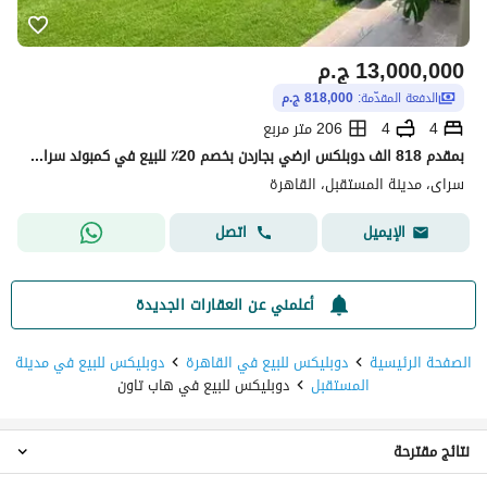
13,000,000
ج.م
الدفعة المقدّمة:
818,000 ج.م
4
4
206 متر مربع
بمقدم 818 الف دوبلكس ارضي بجاردن بخصم 20٪ للبيع في كمبوند سراي 4 غرف نوم + جاردن 118م Sarai New Cairo
سراى، مدينة المستقبل، القاهرة
اتصل
الإيميل
أعلمني عن العقارات الجديدة
الصفحة الرئيسية
دوبليكس للبيع في القاهرة
دوبليكس للبيع في مدينة
المستقبل
دوبليكس للبيع في هاب تاون
نتائج مقترحة