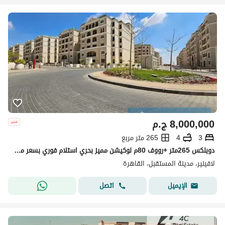
8,000,000
ج.م
3
4
265 متر مربع
دوبلكس 265متر +رووف 80م لوكيشن مميز بحري استلام فوري بسعر مميز في كمبوند لافينير المستقبل سيتي بجوار مدينتي هاب تاون حسن علام Lavenir Mostakbal City
لافينير، مدينة المستقبل، القاهرة
اتصل
الإيميل