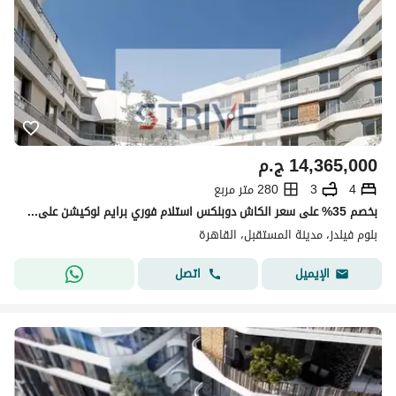
14,365,000
ج.م
4
3
280 متر مربع
بخصم 35% على سعر الكاش دوبلكس استلام فوري برايم لوكيشن على فيو مفتوح دايركت على لاند سكيب في كمبوند "بلوم فيلدز" (Bloom Fields)
بلوم فيلدز، مدينة المستقبل، القاهرة
اتصل
الإيميل