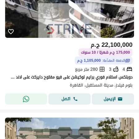
22,100,000
ج.م
175,000 ج.م شهريًا / 10 سنوات
الدفعة المقدّمة:
1,105,000 ج.م
4
3
280 متر مربع
دوبلكس استلام فوري برايم لوكيشن على فيو مفتوح دايركت على لاند سكيب بمقدم 5% و المتبقي اقساط على 10 سنوات في كمبوند "بلوم فيلدز" (Bloom Fields)
بلوم فيلدز، مدينة المستقبل، القاهرة
اتصل
الإيميل