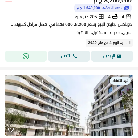
8,200,000
ج.م
الدفعة المقدّمة:
1,640,000 ج.م
4
4
205 متر مربع
دوبلكس بجاردن للبيع بسعر 8.200. 000 فقط في افضل مراحل كمبوند سراي بسعر مناسب لفتره محدوده sarai
سراى، مدينة المستقبل، القاهرة
التسليم
:
الربع 4 من عام 2029
اتصل
الإيميل
قيد الإنشاء