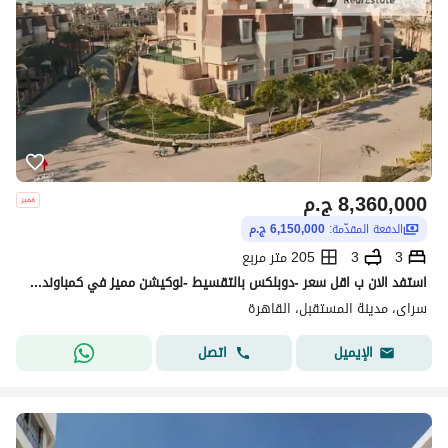
8,360,000
ج.م
الدفعة المقدّمة:
6,150,000 ج.م
3
3
205 متر مربع
استفد الان ب اقل سعر -دوبلكس بالتقسيط -لوكيشن مميز في كمباوند سراي - فييو مفتوح - for sale in sarai
سراى، مدينة المستقبل، القاهرة
اتصل
الإيميل