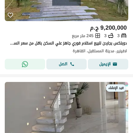
9,200,000
ج.م
3
3
245 متر مربع
دوبلكس بجاردن للبيع استلام فوري جاهز علي السكن باقل من سعر السوق في كمبوند لافينير الاهلي صبوور مدينه المستقبل
لافينير، مدينة المستقبل، القاهرة
اتصل
الإيميل
قيد الإنشاء