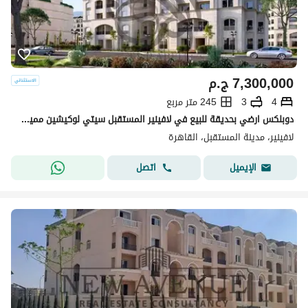
7,300,000
ج.م
4
3
245 متر مربع
دوبلكس ارضي بحديقة للبيع في لافينير المستقبل سيتي لوكيشين مميز اقل من سعر السوق lavenir
لافينير، مدينة المستقبل، القاهرة
اتصل
الإيميل