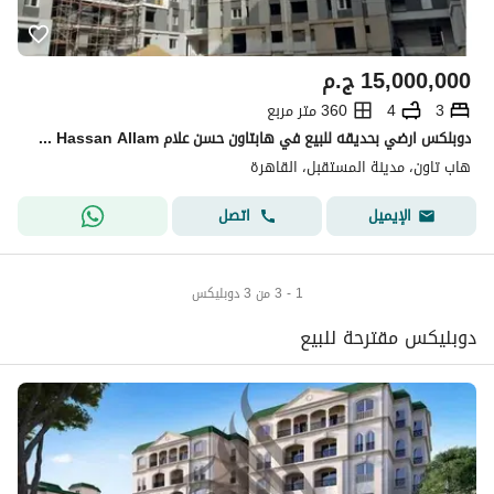
15,000,000
ج.م
3
4
360 متر مربع
دوبلكس ارضي بحديقه للبيع في هابتاون حسن علام Hap town Hassan Allam نادى وجراج جاهزة على الاستلام الفورى
هاب تاون، مدينة المستقبل، القاهرة
اتصل
الإيميل
1 - 3 من 3 دوبليكس
دوبليكس مقترحة للبيع