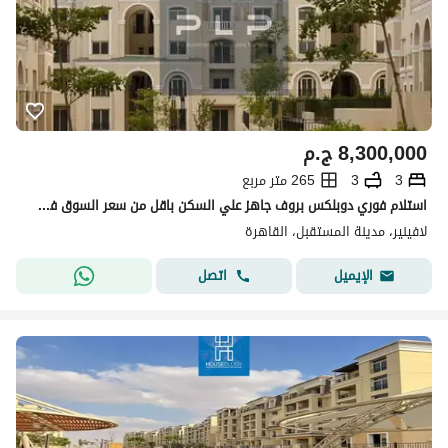
8,300,000
ج.م
3
3
265 متر مربع
استلام فوري دوبلكس بروف جاهز علي السكن باقل من سعر السوق في كمبوند لافينير الاهلي صبوور مدينه المستقبل
لافينير، مدينة المستقبل، القاهرة
اتصل
الإيميل