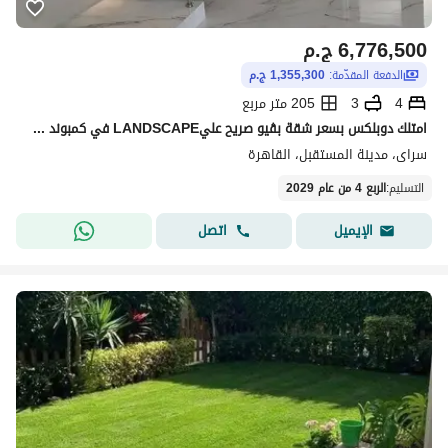
6,776,500
ج.م
الدفعة المقدّمة:
1,355,300 ج.م
4
3
205 متر مربع
امتلك دوبلكس بسعر شقة بڤيو صريح عليLANDSCAPE في كمبوند سراي المستقبل سيتي بجوار the spine مدينتى وبالقرب من أليفا المستقبل سيتي و لافينير و بلوم فيلدز
سراى، مدينة المستقبل، القاهرة
التسليم
:
الربع 4 من عام 2029
اتصل
الإيميل