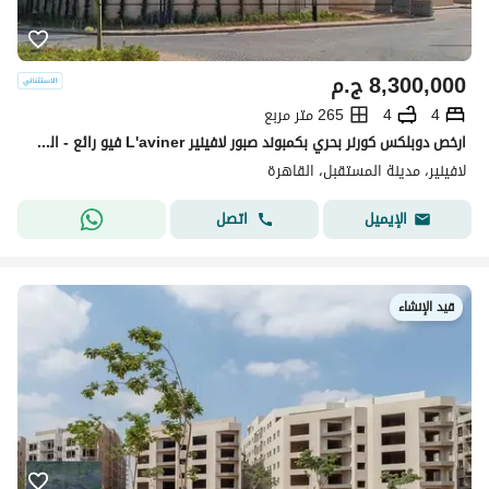
8,300,000
ج.م
4
4
265 متر مربع
ارخص دوبلكس كورنر بحري بكمبوند صبور لافينير L'aviner فيو رائع - المستقبل سيتي
لافينير، مدينة المستقبل، القاهرة
اتصل
الإيميل
قيد الإنشاء