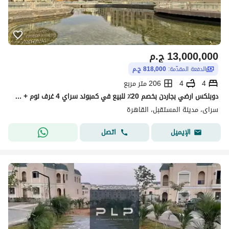
13,000,000
ج.م
الدفعة المقدّمة:
818,000 ج.م
4
4
206 متر مربع
دوبلكس ارضي بجاردن بخصم 20٪ للبيع في كمبوند سراي 4 غرف نوم + جاردن 118م بمقدم 818 الف Sarai New Cairo
سراى، مدينة المستقبل، القاهرة
اتصل
الإيميل