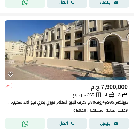
اتصل
الإيميل
7,900,000
ج.م
3
4
265 متر مربع
دوبلكس265م+روف80م 3غرف للبيع استلام فوري بحري فيو لاند سكيب لافينير مدينة المستقبفل بجانب مدينتي Lavenir Almostakbal City
لافينير، مدينة المستقبل، القاهرة
اتصل
الإيميل