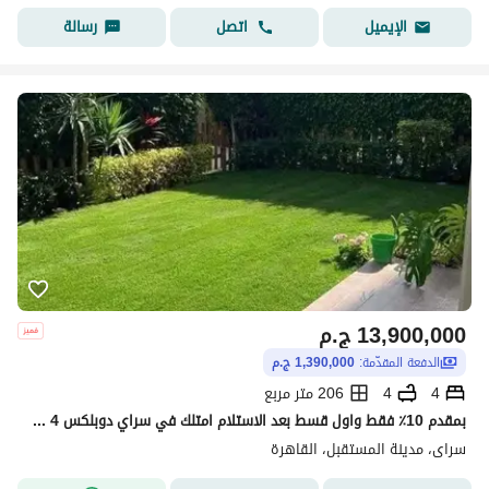
اتصل
رسالة
الإيميل
13,900,000
ج.م
الدفعة المقدّمة:
1,390,000 ج.م
4
4
206 متر مربع
بمقدم 10٪ فقط واول قسط بعد الاستلام امتلك في سراي دوبلكس 4 غرف ارضي بجاردن 118م ب للبيع - Sarai New Cairo by MNHD
سراى، مدينة المستقبل، القاهرة