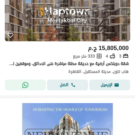
15,805,000
ج.م
3
4
333 متر مربع
شقة دوبلكس أرضية مع حديقة مطلة مباشرة على الحدائق، وموقفين للسيارات ونادي رياضي في HAP TOWNمدينة المستقبل Haptown Parkview Mostakbal City
هاب تاون، مدينة المستقبل، القاهرة
اتصل
الإيميل