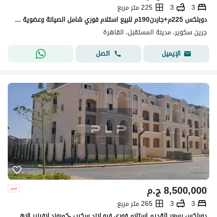
3
3
225 متر مربع
دوبلكس 225م+جاردن190م للبيع استلام فوري شامل الصيانة وعضوية النادي بجريين سكوير مدينة المستقبل Green Square Mostakbal City
جرين سكوير، مدينة المستقبل، القاهرة
اتصل
الإيميل
8,500,000
ج.م
3
3
265 متر مربع
دوبلكس بسعر القديم استلام فوري فيو لاند سكيب -كمبوند لافينير الاهلي صبور المستقبل سيتي