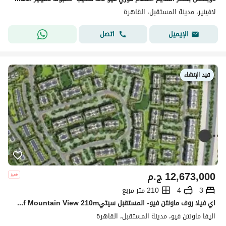
لافينير، مدينة المستقبل، القاهرة
اتصل
الإيميل
قيد الإنشاء
12,673,000
ج.م
3
4
210 متر مربع
اي فيلا روف ماونتن فيو- المستقبل سيتيivilla roof Mountain View 210m
اليفا ماونتن فيو، مدينة المستقبل، القاهرة