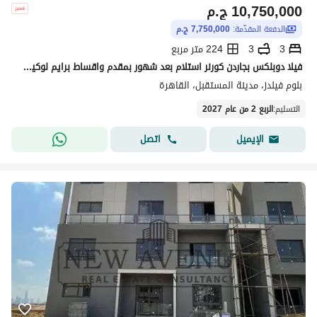
10,750,000
ج.م
الدفعة المقدّمة:
7,750,000 ج.م
3
3
224 متر مربع
فيلا دوبلكس بجاردن كورنر استلام بعد شهور بمقدم واقساط برايم لوكيشين فيو مفتوح للبيع في كمبوند بلوم فيلدز مستقبل سيتي القاهرة الجديدة بالقرب من سراي
بلوم فيلدز، مدينة المستقبل، القاهرة
التسليم
:
الربع 2 من عام 2027
اتصل
الإيميل