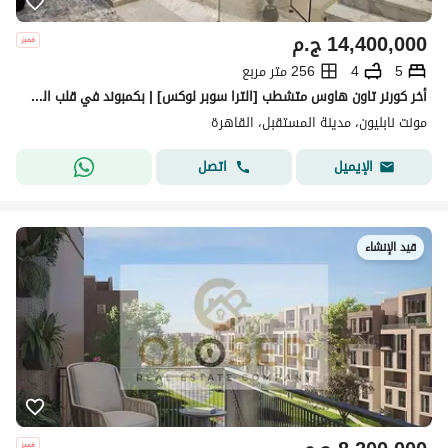
14,400,000
ج.م
5
4
256 متر مربع
أخر كورنر تاون هاوس متشطب [الترا سوبر لوكس] | بكمبوند في قلب المستقبل سيتي بلوكيشن ممتاز بالقرب من الرحاب & مدينتي & التجمع الخامس
مونت نابليون، مدينة المستقبل، القاهرة
اتصل
الإيميل
قيد الإنشاء