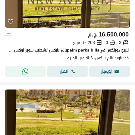
16,500,000
ج.م
3
3
208 متر مربع
للبيع دوبلكس فيpalm parks hillsبالم باركس تشطيب سوبر لوكس بالمطبخ و الاجهزة يطل مباشرة علي حمام السباحة و لاندسكيب دور ثاني و ثالث
كومباوند بالم باركس، 6 اكتوبر، الجيزة
اتصل
الإيميل