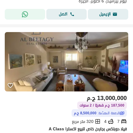
نيوم بيراميدز، 6 اكتوبر، الجيزة
اتصل
الإيميل
13,000,000
ج.م
187,500 ج.م شهريًا / 2 سنوات
الدفعة المقدّمة:
8,500,000 ج.م
7
4
320 متر مربع
فيلا دوبلكس بجاردن خاص للبيع اكسترا A Class