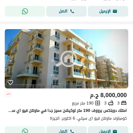
اتصل
الإيميل
8,000,000
ج.م
3
3
190 متر مربع
امتلك دوبلكس برووف 190 متر لوكيشن مميز جدا في ماونتن فيو اي سيتي اكتوبر
كومباوند ماونتن فيو اى سيتي، 6 اكتوبر، الجيزة
اتصل
الإيميل