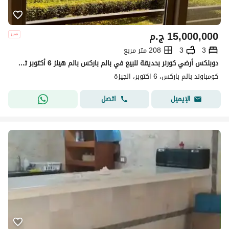
15,000,000
ج.م
3
3
208 متر مربع
دوبلكس أرضي كورنر بحديقة للبيع في بالم باركس بالم هيلز 6 أكتوبر تشطيب سوبر لوكس بالمطبخ Palm Parks Palm Hills 6th of October
كومباوند بالم باركس، 6 اكتوبر، الجيزة
اتصل
الإيميل