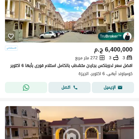
Tru
Broker
™
6,400,000
ج.م
3
3
272 متر مربع
افضل سعر لدوبلكس بجاردن متشطب بالكامل استلام فورى بأبها 6 اكتوبر
كومباوند أبهى، 6 اكتوبر، الجيزة
اتصل
الإيميل