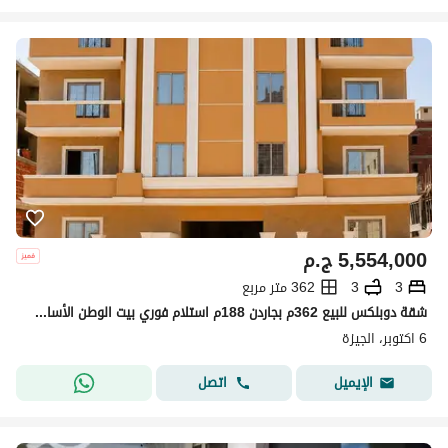
5,554,000
ج.م
3
3
362 متر مربع
شقة دوبلكس للبيع 362م بجاردن 188م استلام فوري بيت الوطن الأساسي 6 أكتوبر | أمام مدخل الشيخ زايد 4
6 اكتوبر، الجيزة
اتصل
الإيميل