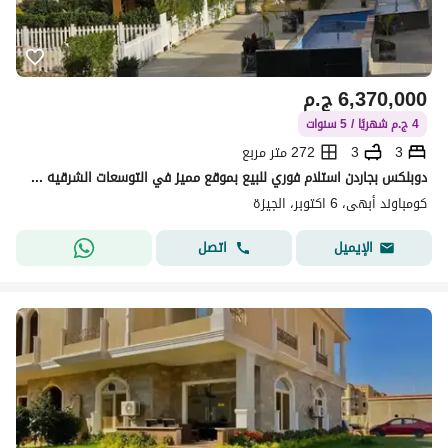
6,370,000
ج.م
4 ج.م شهريًا / 5 سنوات
3
3
272 متر مربع
دوبلكس بجاردن استلام فوري للبيع بموقع مميز في التوسعات الشرقيه 6 اكتوبر داخل كمبوند ابهي جاهز للسكن امام جرين 5
كومباوند أبهى، 6 اكتوبر، الجيزة
اتصل
الإيميل