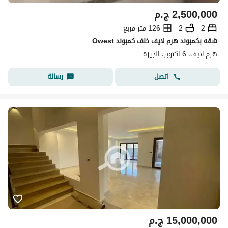
2,500,000
ج.م
2
2
126 متر مربع
شقه بكمبوند هرم لايف خلف كمبوند Owest
هرم لايف، 6 اكتوبر، الجيزة
اتصل
رسالة
15,000,000
ج.م