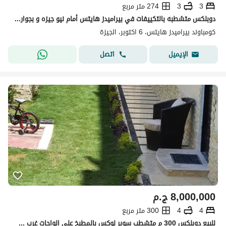
3
3
274 متر مربع
دوبلكس متشطبه بالتكييفات في بيراميدز هايتس أمام نيو جيزه و بجوار The Crown
كومباوند بيراميدز هايتس، 6 اكتوبر، الجيزة
اتصل
الإيميل
8,000,000
ج.م
4
4
300 متر مربع
للبيع دوبلكس 300 م متشطب سوبر لوكس بالمطبخ على الواحات غرب سوميد اكتوبر