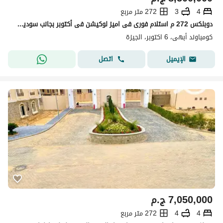
4
3
272 متر مربع
دوبلكس 272 م استلام فورى فى اميز لوكيشن فى أكتوبر بجانب سوديك و ماونتن فيو
كومباوند أبهى، 6 اكتوبر، الجيزة
اتصل
الإيميل
7,050,000
ج.م
4
4
272 متر مربع