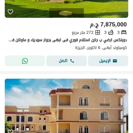
7,875,000
ج.م
3
3
272 متر مربع
دوبلكس ارضي ب جارن استلام فوري فى ابهى بجوار سوديك و ماونتن فيو التوسعات الشماليه
كومباوند أبهى، 6 اكتوبر، الجيزة
اتصل
الإيميل