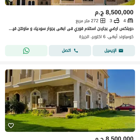
8,500,000
ج.م
4
3
272 متر مربع
دوبلكس ارضي بجاردن استلام فوري فى ابهى بجوار سوديك و ماونتن فيو التوسعات الشماليه
كومباوند أبهى، 6 اكتوبر، الجيزة
اتصل
الإيميل
8,500,000
ج.م