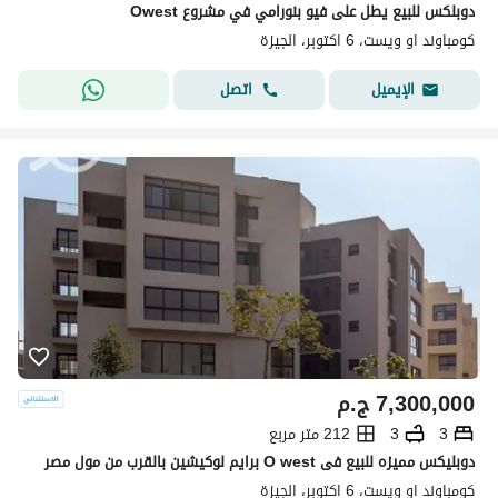
دوبلكس للبيع يطل على فيو بنورامي في مشروع Owest
كومباوند او ويست، 6 اكتوبر، الجيزة
اتصل
الإيميل
7,300,000
ج.م
3
3
212 متر مربع
دوبليكس مميزه للبيع فى O west برايم لوكيشين بالقرب من مول مصر
كومباوند او ويست، 6 اكتوبر، الجيزة