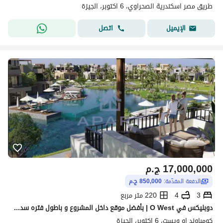
طريق مصر اسكندرية الصحراوي، 6 اكتوبر، الجيزة
اتصل
الإيميل
17,000,000
ج.م
الدفعة المقدّمة:
850,000 ج.م
3
4
220 متر مربع
دوبليكس في O West | بأفضل موقع داخل المشروع و باطول فتره سداد و افضل سعر
كومباوند او ويست، 6 اكتوبر، الجيزة