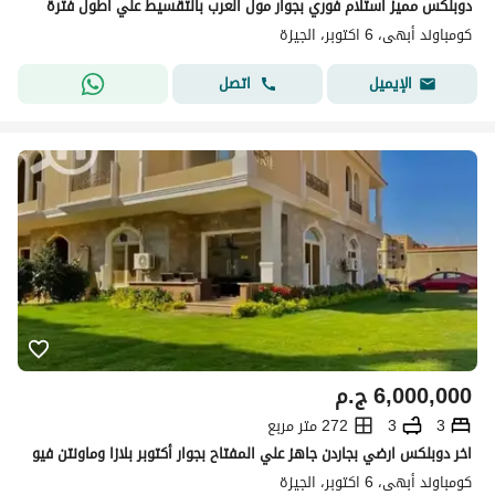
دوبلكس مميز استلام فوري بجوار مول العرب بالتقسيط علي اطول فترة
كومباوند أبهى، 6 اكتوبر، الجيزة
اتصل
الإيميل
6,000,000
ج.م
3
3
272 متر مربع
اخر دوبلكس ارضي بجاردن جاهز علي المفتاح بجوار أكتوبر بلازا وماونتن فيو
كومباوند أبهى، 6 اكتوبر، الجيزة