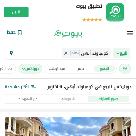
تطبيق بيوت
تنزيل
حفظ
كومباوند أبهى
للبيع
مختلط
دوبلكس
عدد الغ
الجميع
جاهز
قيد الإنشاء
دوبليكس للبيع في كومباوند أبهى، 6 اكتوبر
الأكثر مشاهدة
جميع العقارات
المفروشة
غير المفروشة