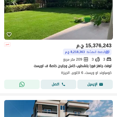
15,376,243
ج.م
الدفعة المقدّمة:
8,218,363 ج.م
3
3
209 متر مربع
لوفت جاهز فورا بتشطيب كامل وجاردن خاصة ف اويست
كومباوند او ويست، 6 اكتوبر، الجيزة
اتصل
الإيميل