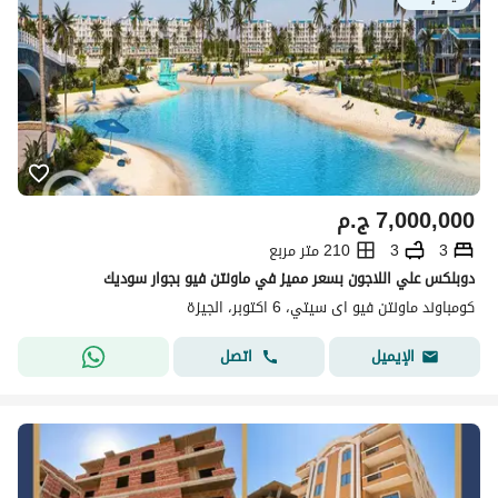
7,000,000
ج.م
3
3
210 متر مربع
دوبلكس علي اللاجون بسعر مميز في ماونتن فيو بجوار سوديك
كومباوند ماونتن فيو اى سيتي، 6 اكتوبر، الجيزة
اتصل
الإيميل