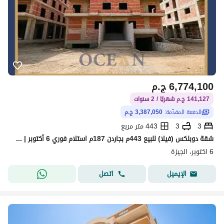
6,774,100
ج.م
141,127 ج.م شهريًا / 2 سنوات
الدفعة المقدّمة:
3,387,050 ج.م
3
3
443 متر مربع
شقة دوبلكس (فيلا) للبيع 443م بجاردن 187م استلام فوري 6 أكتوبر | خلف جامعة القاهرة الفرع الدولي
6 اكتوبر، الجيزة
اتصل
الإيميل