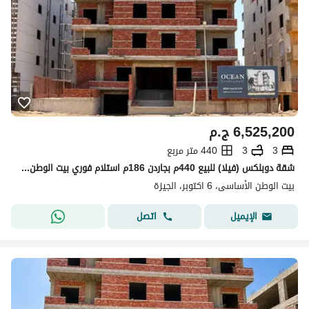
6,525,200
ج.م
3
3
440 متر مربع
شقة دوبلكس (فيلا) للبيع 440م بجاردن 186م استلام فوري بيت الوطن الأساسي 6 أكتوبر | على بعد خطوات من وصلة دهشور
بيت الوطن الأساسى، 6 اكتوبر، الجيزة
اتصل
الإيميل