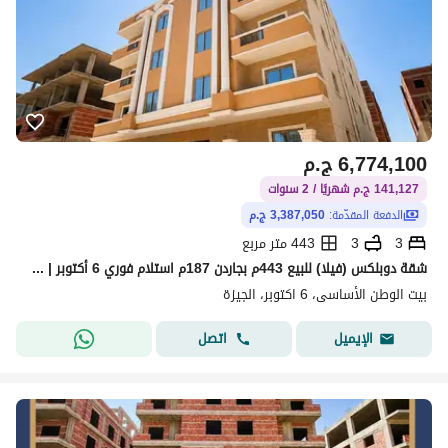
6,774,100
ج.م
141,127 ج.م شهريًا / 2 سنوات
الدفعة المقدّمة:
3,387,050 ج.م
3
3
443 متر مربع
شقة دوبلكس (فيلا) للبيع 443م بجاردن 187م استلام فوري 6 أكتوبر | على بعد خطوات من مطار سفنكس
بيت الوطن الأساسى، 6 اكتوبر، الجيزة
اتصل
الإيميل