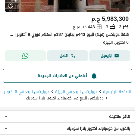
5,983,300
ج.م
3
3
443 متر مربع
شقة دوبلكس (فيلا) للبيع 443م بجاردن 187م استلام فوري 6 أكتوبر | تطل على كومباوند جنة
6 اكتوبر، الجيزة
اتصل
الإيميل
أعلمني عن العقارات الجديدة
الصفحة الرئيسية
دوبليكس للبيع في الجيزة
دوبليكس للبيع في 6 اكتوبر
دوبليكس للبيع في كومباوند اكتوبر بلازا سوديك
نتائج مقترحة
بالقرب من كومباوند اكتوبر بلازا سوديك
دوبليكس 3 غرف نوم للبيع في كومباوند اكتوبر بلازا سوديك