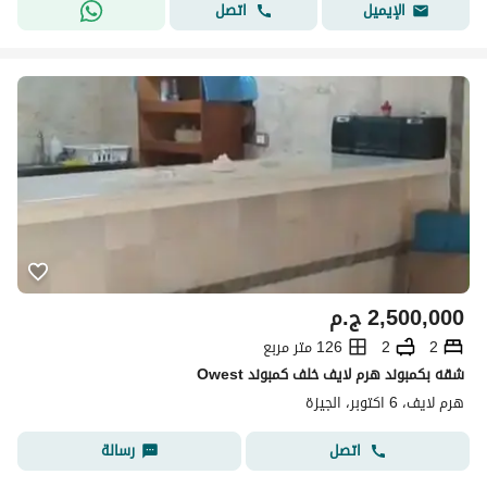
اتصل
الإيميل
2,500,000
ج.م
2
2
126 متر مربع
شقه بكمبوند هرم لايف خلف كمبوند Owest
هرم لايف، 6 اكتوبر، الجيزة
اتصل
رسالة