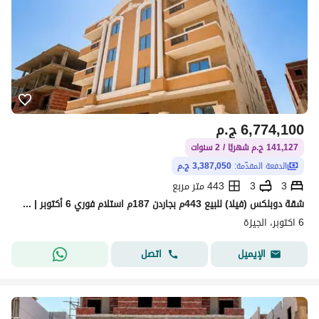
6,774,100
ج.م
141,127 ج.م شهريًا / 2 سنوات
الدفعة المقدّمة:
3,387,050 ج.م
3
3
443 متر مربع
شقة دوبلكس (فيلا) للبيع 443م بجاردن 187م استلام فوري 6 أكتوبر | على بعد خطوات من وصلة دهشور
6 اكتوبر، الجيزة
اتصل
الإيميل