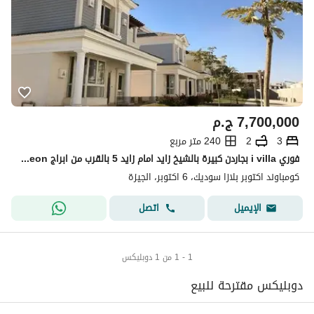
7,700,000
ج.م
3
2
240 متر مربع
فوري i villa بجاردن كبيرة بالشيخ زايد امام زايد 5 بالقرب من ابراج aeon من marakez ووصلة دهشور
كومباوند اكتوبر بلازا سوديك، 6 اكتوبر، الجيزة
اتصل
الإيميل
1 - 1 من 1 دوبليكس
دوبليكس مقترحة للبيع