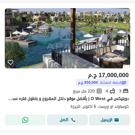
17,000,000
ج.م
الدفعة المقدّمة:
850,000 ج.م
3
4
220 متر مربع
دوبليكس في O West | بأفضل موقع داخل المشروع و باطول فتره سداد و افضل سعر
كومباوند او ويست، 6 اكتوبر، الجيزة
اتصل
الإيميل