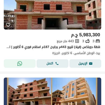
5,983,300
ج.م
3
3
443 متر مربع
شقة دوبلكس (فيلا) للبيع 443م بجاردن 187م استلام فوري 6 أكتوبر | امام مدخل زايد 4
بيت الوطن الأساسى، 6 اكتوبر، الجيزة
اتصل
الإيميل