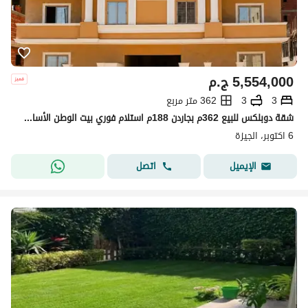
5,554,000
ج.م
3
3
362 متر مربع
شقة دوبلكس للبيع 362م بجاردن 188م استلام فوري بيت الوطن الأساسي 6 أكتوبر | أمام مدخل الشيخ زايد 4
6 اكتوبر، الجيزة
اتصل
الإيميل