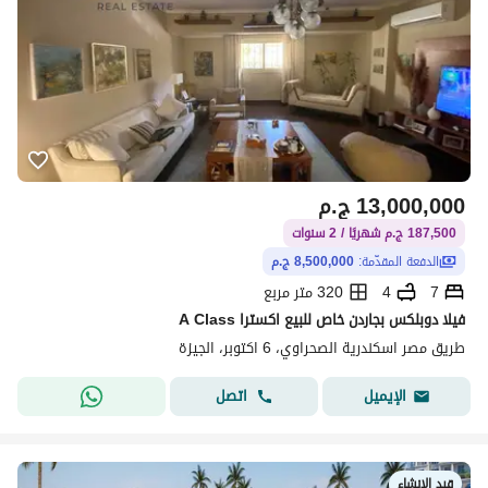
13,000,000
ج.م
187,500 ج.م شهريًا / 2 سنوات
الدفعة المقدّمة:
8,500,000 ج.م
7
4
320 متر مربع
فيلا دوبلكس بجاردن خاص للبيع اكسترا A Class
طريق مصر اسكندرية الصحراوي، 6 اكتوبر، الجيزة
اتصل
الإيميل
قيد الإنشاء