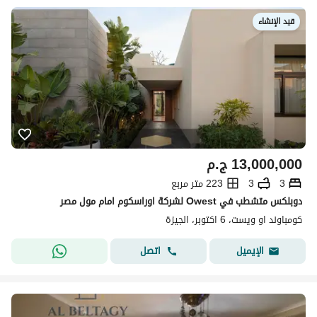
قيد الإنشاء
13,000,000
ج.م
3
3
223 متر مربع
دوبلكس متشطب في Owest لشركة اوراسكوم امام مول مصر
كومباوند او ويست، 6 اكتوبر، الجيزة
اتصل
الإيميل