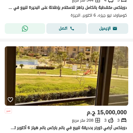
3
4
344 متر مربع
دوبلكس متشطبة بالكامل جاهز للاستلام بإطلالة على البحيرة للبيع في نيو جيزة 6 أكتوبر من تطوير جي ديفلوبمنتس (المعروفة باسم نيو جيزة ديفلوبمنتس)
كومباوند نيو جيزه، 6 اكتوبر، الجيزة
اتصل
الإيميل
15,000,000
ج.م
3
3
208 متر مربع
دوبلكس أرضي كورنر بحديقة للبيع في بالم باركس بالم هيلز 6 أكتوبر تشطيب سوبر لوكس بالمطبخ Palm Parks Palm Hills 6th of October