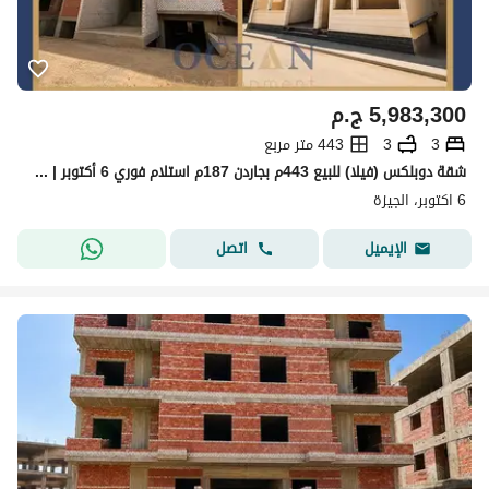
5,983,300
ج.م
3
3
443 متر مربع
شقة دوبلكس (فيلا) للبيع 443م بجاردن 187م استلام فوري 6 أكتوبر | على بعد خطوات من مطار سفنكس
6 اكتوبر، الجيزة
اتصل
الإيميل