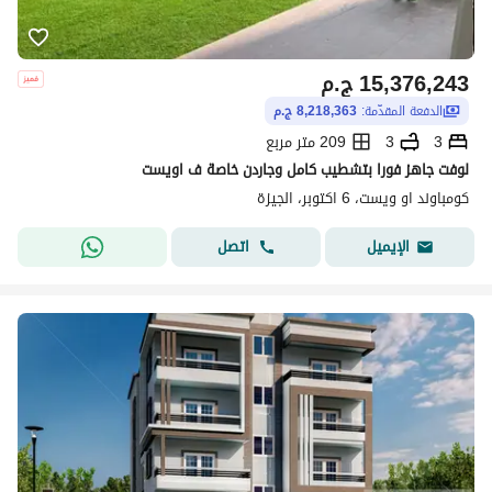
15,376,243
ج.م
الدفعة المقدّمة:
8,218,363 ج.م
3
3
209 متر مربع
لوفت جاهز فورا بتشطيب كامل وجاردن خاصة ف اويست
كومباوند او ويست، 6 اكتوبر، الجيزة
اتصل
الإيميل