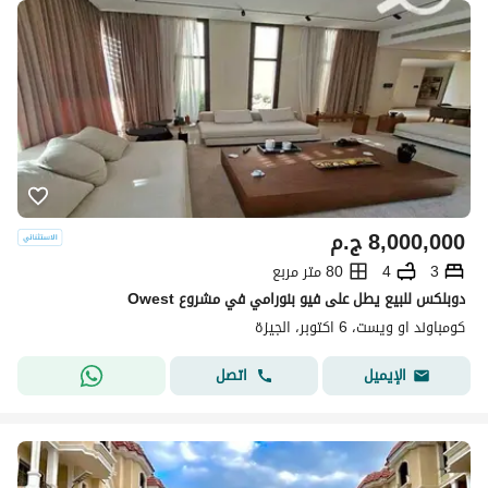
8,000,000
ج.م
3
4
80 متر مربع
دوبلكس للبيع يطل على فيو بنورامي في مشروع Owest
كومباوند او ويست، 6 اكتوبر، الجيزة
اتصل
الإيميل