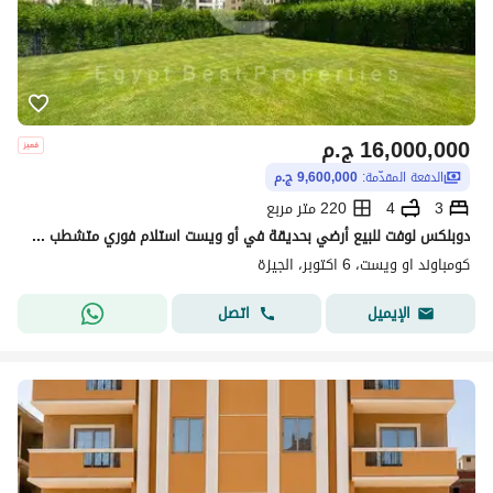
16,000,000
ج.م
الدفعة المقدّمة:
9,600,000 ج.م
3
4
220 متر مربع
دوبلكس لوفت للبيع أرضي بحديقة في أو ويست استلام فوري متشطب 3غرف
كومباوند او ويست، 6 اكتوبر، الجيزة
اتصل
الإيميل