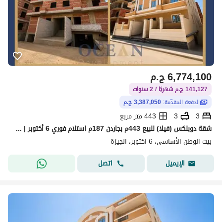
6,774,100
ج.م
141,127 ج.م شهريًا / 2 سنوات
الدفعة المقدّمة:
3,387,050 ج.م
3
3
443 متر مربع
شقة دوبلكس (فيلا) للبيع 443م بجاردن 187م استلام فوري 6 أكتوبر | خلف جامعة القاهرة الفرع الدولي
بيت الوطن الأساسى، 6 اكتوبر، الجيزة
اتصل
الإيميل