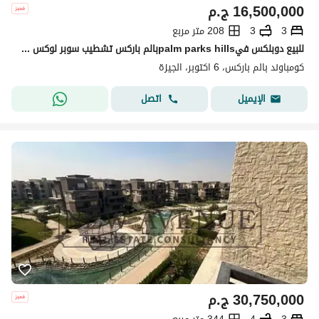
16,500,000
ج.م
3
3
208 متر مربع
للبيع دوبلكس فيpalm parks hillsبالم باركس تشطيب سوبر لوكس بالمطبخ و الاجهزة يطل مباشرة علي حمام السباحة و لاندسكيب دور ثاني و ثالث
كومباوند بالم باركس، 6 اكتوبر، الجيزة
اتصل
الإيميل
30,750,000
ج.م