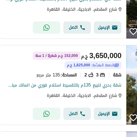
شارع المقطم، الاباجية، الخليفة، القاهرة
الإيميل
اتصل
3,650,000
ج.م
152,000 ج.م شهريًا / 1 سنة
الدفعة المقدّمة:
1,825,000 ج.م
شقة
3
2
135 متر مربع
المساحة
:
شقة بحري للبيع 135م بالتقسيط استلام فوري من المالك مباشرة بالهضبة العليا المقطم
شارع المقطم، الاباجية، الخليفة، القاهرة
الإيميل
اتصل