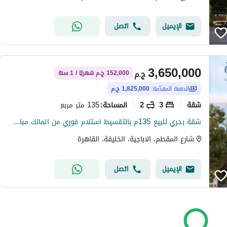
الإيميل
اتصل
3,650,000
ج.م
152,000 ج.م شهريًا / 1 سنة
الدفعة المقدّمة:
1,825,000 ج.م
شقة
3
2
135 متر مربع
المساحة
:
شقة بحري للبيع 135م بالتقسيط استلام فوري من المالك مباشرة بالهضبة العليا المقطم
شارع المقطم، الاباجية، الخليفة، القاهرة
الإيميل
اتصل