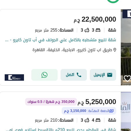
22,500,000
ج.م
شقة
3
3
255 متر مربع
المساحة
:
شقة للبيع متشطبه بالكامل علي الجولف في أب تاون كايرو - المقطم
طريق اب تاون كايرو، الاباجية، الخليفة، القاهرة
الإيميل
اتصل
5,250,000
ج.م
350,000 ج.م شهريًا / 0.5 سنوات
الدفعة المقدّمة:
3,150,000 ج.م
شقة
4
3
210 متر مربع
المساحة
:
شقة في المقطم بحري للبيع 210م بالتقسيط استلام فوري لوكيشن مميز بالهضبة العليا من المالك مباشرة