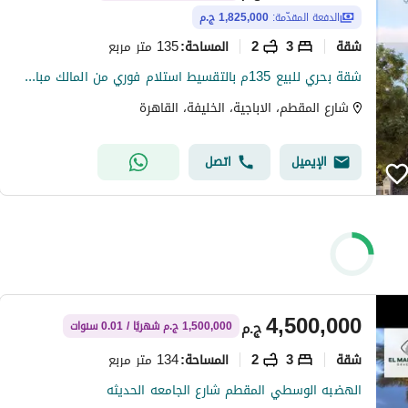
الدفعة المقدّمة:
1,825,000 ج.م
شقة
3
2
135 متر مربع
المساحة
:
شقة بحري للبيع 135م بالتقسيط استلام فوري من المالك مباشرة بالهضبة العليا المقطم
شارع المقطم، الاباجية، الخليفة، القاهرة
الإيميل
اتصل
4,500,000
ج.م
1,500,000 ج.م شهريًا / 0.01 سنوات
شقة
3
2
134 متر مربع
المساحة
:
الهضبه الوسطي المقطم شارع الجامعه الحديثه