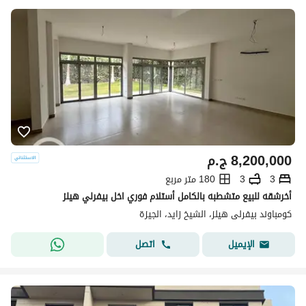
8,200,000
ج.م
3
3
180 متر مربع
أخرشقه للبيع متشطبه بالكامل أستلام فوري اخل بيفرلي هيلز
كومباوند بيفرلى هيلز، الشيخ زايد، الجيزة
اتصل
الإيميل