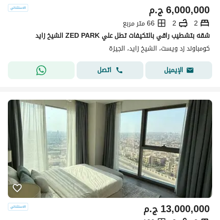
6,000,000
ج.م
2
2
66 متر مربع
شقه بتشطيب راقي بالتكيفات تطل علي ZED PARK الشيخ زايد
كومباوند زد ويست، الشيخ زايد، الجيزة
اتصل
الإيميل
13,000,000
ج.م