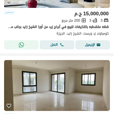
15,000,000
ج.م
3
3
200 متر مربع
شقه متشطبه بالتكيفات للبيع في أبراج زيد من أورا الشيخ زايد بجانب مول أركان و هايبر وان
كومباوند زد ويست، الشيخ زايد، الجيزة
اتصل
الإيميل