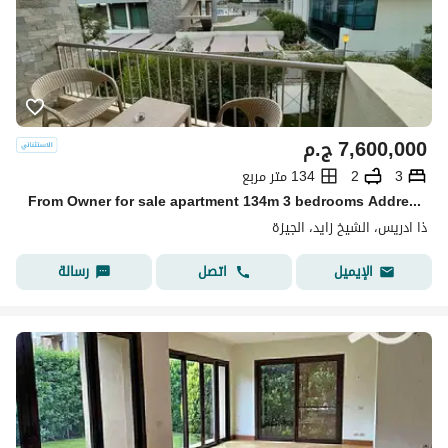
7,600,000
ج.م
3
2
134 متر مربع
From Owner for sale apartment 134m 3 bedrooms Address compound Zayed
ذا ادريس، الشيخ زايد، الجيزة
اتصل
رسالة
الإيميل