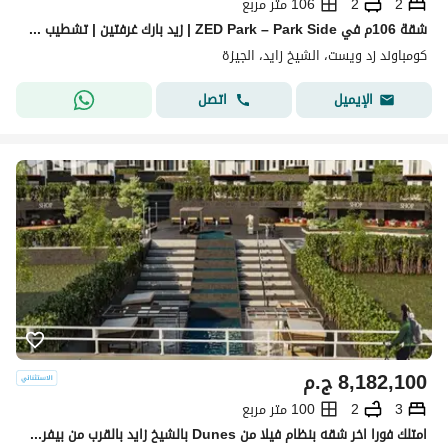
2
2
106 متر مربع
شقة 106م في ZED Park – Park Side | زيد بارك غرفتين | تشطيب كامل بالتكييفات والمطبخ | 0% مقدم | أقساط حتى 10 سنوات
كومباوند زد ويست، الشيخ زايد، الجيزة
اتصل
الإيميل
8,182,100
ج.م
3
2
100 متر مربع
امتلك فورا اخر شقه بنظام فيلا من Dunes بالشيخ زايد بالقرب من بيفرلي هيلز