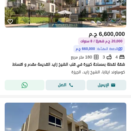
6,600,000
ج.م
20,000 ج.م شهريًا / 8 سنوات
الدفعة المقدّمة:
660,000 ج.م
4
3
180 متر مربع
شقة لقطة بمساحة كبيرة في قلب الشيخ زايد القديمة مقدم و اقساط
كومباوند ايتابا، الشيخ زايد، الجيزة
اتصل
الإيميل