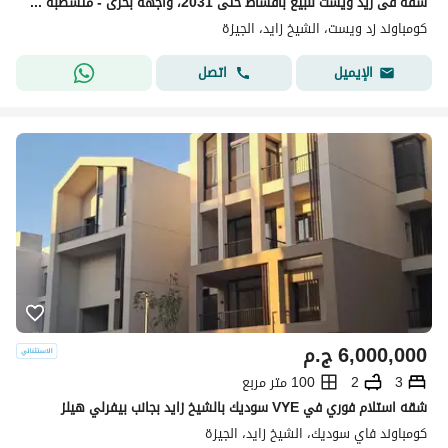
شقة فى زيد ويست للبيع باقساط حتى 2031، واجهة بحرى - متشطبة بالكامل
كومباوند زد ويست، الشيخ زايد، الجيزة
اتصل
الإيميل
6,000,000
ج.م
3
2
100 متر مربع
شقه استلام فوري في VYE سوديك بالشيخ زايد بجانب بيفرلي هيلز
كومباوند فاي سوديك، الشيخ زايد، الجيزة