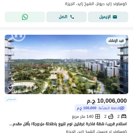
كومباوند زايد ديونز، الشيخ زايد، الجيزة
اتصل
الإيميل
قيد الإنشاء
10,006,000
ج.م
الدفعة المقدّمة:
100,000 ج.م
2
2
140 متر مربع
استلام قريب/ شقة فاخرة غرفتين نوم للبيع باطلالة مزدوجة/ بأقل مقدم وسعر اجمالي في السوق! في زيد الشيخ زايد
كومباوند زد ويست، الشيخ زايد، الجيزة