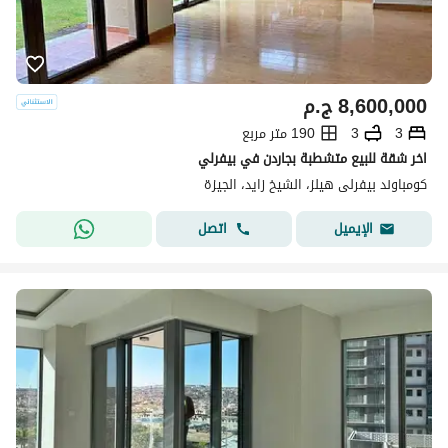
8,600,000
ج.م
3
3
190 متر مربع
اخر شقة للبيع متشطبة بجاردن في بيفرلي
كومباوند بيفرلى هيلز، الشيخ زايد، الجيزة
اتصل
الإيميل