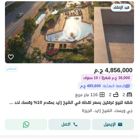
قيد الإنشاء
4,856,000
ج.م
36,000 ج.م شهريًا / 10 سنوات
الدفعة المقدّمة:
485,600 ج.م
2
2
116 متر مربع
شقه للبيع غرفتين بسعر لقطه في الشيخ زايد بمقدم 10% وقسك لحد 10 سنين باعلي نسبه انشاءات
جي ويست، الشيخ زايد، الجيزة
اتصل
الإيميل