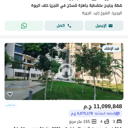
شقة بجاردن متشطبة جاهزة للسكن في اللجريا خلف الربوة
اليجريا، الشيخ زايد، الجيزة
اتصل
الإيميل
قيد الإنشاء
11,099,848
ج.م
الدفعة المقدّمة:
5,075,178 ج.م
3
4
155 متر مربع