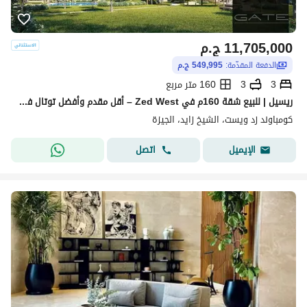
11,705,000
ج.م
الدفعة المقدّمة:
549,995 ج.م
3
3
160 متر مربع
ريسيل | للبيع شقة 160م في Zed West – أقل مقدم وأفضل توتال في الماركت مرحلة Village Views
كومباوند زد ويست، الشيخ زايد، الجيزة
اتصل
الإيميل