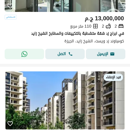
13,000,000
ج.م
2
2
110 متر مربع
في ابراج زد شقة متشطبة بالتكييفات والمطابخ الشيخ زايد
كومباوند زد ويست، الشيخ زايد، الجيزة
اتصل
الإيميل
قيد الإنشاء