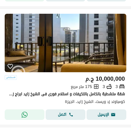
10,000,000
ج.م
3
3
175 متر مربع
شقة متشطبة بالكامل بالتكيفات و استلام فورى فى الشيخ زايد ابراج زد اورا
كومباوند زد ويست، الشيخ زايد، الجيزة
اتصل
الإيميل