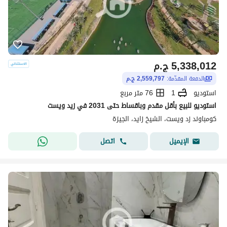
5,338,012
ج.م
الدفعة المقدّمة:
2,559,797 ج.م
استوديو
1
76 متر مربع
استوديو للبيع بأقل مقدم وباقساط حتى 2031 في زيد ويست
كومباوند زد ويست، الشيخ زايد، الجيزة
اتصل
الإيميل