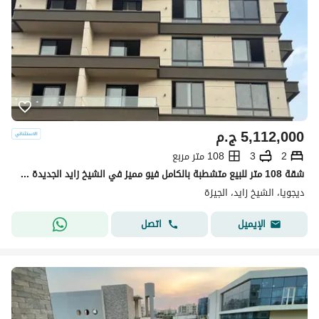
5,112,000
ج.م
2
3
108 متر مربع
شقة 108 متر للبيع متشطبة بالكامل فيو مميز في الشيخ زايد الجديدة في مشروع Dejoya بجوار ستيتس سوديك
ديجويا، الشيخ زايد، الجيزة
اتصل
الإيميل