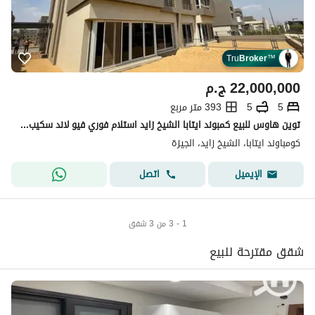
Tru
Broker
™
22,000,000
ج.م
5
5
393 متر مربع
توين هاوس للبيع كمبوند ايتابا الشيخ زايد استلام فوري فيو لاند سكيب بسعر مميز
كومباوند ايتابا، الشيخ زايد، الجيزة
اتصل
الإيميل
1 - 3 من 3 شقق
شقق مقترحة للبيع