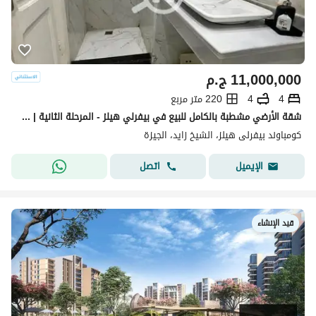
11,000,000
ج.م
4
4
220 متر مربع
شقة الأرضي مشطبة بالكامل للبيع في بيفرلي هيلز - المرحلة الثانية | سوديك (SODIC) - الشيخ زايد
كومباوند بيفرلى هيلز، الشيخ زايد، الجيزة
اتصل
الإيميل
قيد الإنشاء