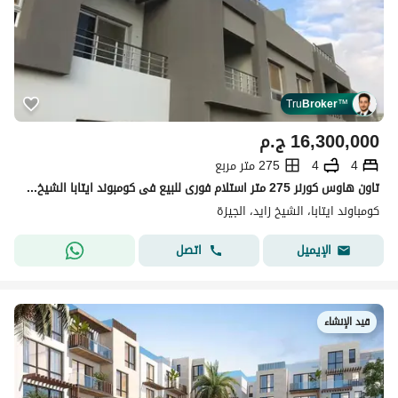
Tru
Broker
™
16,300,000
ج.م
4
4
275 متر مربع
تاون هاوس كورنر 275 متر استلام فورى للبيع فى كومبوند ايتابا الشيخ زايد فى قلب الشيخ زايد بسعر مميز
كومباوند ايتابا، الشيخ زايد، الجيزة
اتصل
الإيميل
قيد الإنشاء