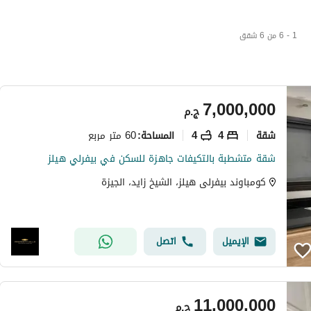
1 - 6 من 6 شقق
7,000,000
ج.م
شقة
4
4
60 متر مربع
المساحة
:
شقة متشطبة بالتكيفات جاهزة للسكن في بيفرلي هيلز
كومباوند بيفرلى هيلز، الشيخ زايد، الجيزة
الإيميل
اتصل
11,000,000
ج.م