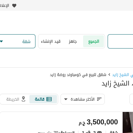
الإعلا
الجميع
جاهز
قيد الإنشاء
شقة
 الشيخ زايد
شقق للبيع في كومباوند روضة زايد
الشيخ زايد
الأكثر مشاهدة
قائمة
الخريطة
3,500,000
ج.م
شقة
2
1
70 متر مربع