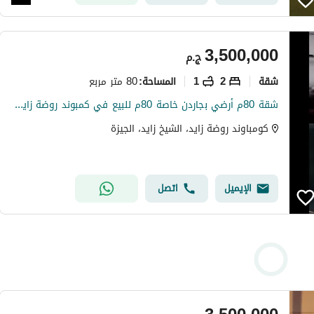
3,500,000
ج.م
شقة
2
1
80 متر مربع
المساحة
:
شقة 80م أرضي بجاردن خاصة 80م للبيع في كمبوند روضة زايد، متشطبة بالكامل وتضم غرفتين ومطبخ أمريكي، بمدخلين وأمن 24 ساعة وموقع مميز بجوار ZED
كومباوند روضة زايد، الشيخ زايد، الجيزة
الإيميل
اتصل