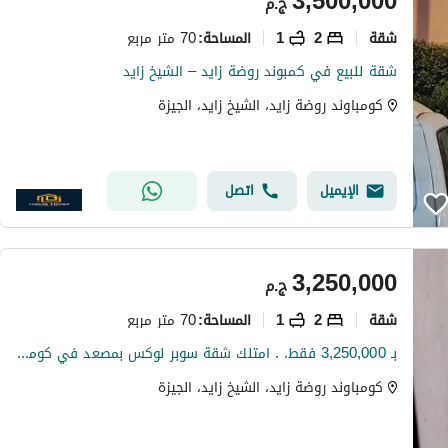
3,500,000
ج.م
شقة
2
1
70 متر مربع
المساحة
:
شقة للبيع في كمبوند روضة زايد – الشيخ زايد
كومباوند روضة زايد، الشيخ زايد، الجيزة
الإيميل
اتصل
3,250,000
ج.م
شقة
2
1
70 متر مربع
المساحة
:
بـ 3,250,000 فقط. . امتلك شقة سوبر لوكس بمصعد في كومباوند "روضة زايد"! For only 3,250,000, own a super deluxe apartment with an elevator in Rawdat Zaye
كومباوند روضة زايد، الشيخ زايد، الجيزة