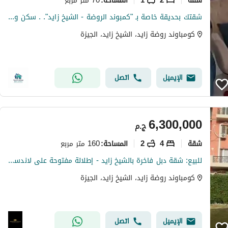
المساحة
:
شقتك بحديقة خاصة بـ "كمبوند الروضة - الشيخ زايد". . سكن ورفاهية بقلب زايد!Your apartment with a private garden in "Al Rawda Compound - Sheikh Zayed". . .
كومباوند روضة زايد، الشيخ زايد، الجيزة
الإيميل
اتصل
6,300,000
ج.م
شقة
4
2
160 متر مربع
المساحة
:
للبيع: شقة دبل فاخرة بالشيخ زايد - إطلالة مفتوحة على لاندسكيب
كومباوند روضة زايد، الشيخ زايد، الجيزة
الإيميل
اتصل