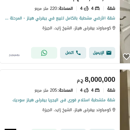
شقة
4
4
220 متر مربع
المساحة
:
شقة الأرضي مشطبة بالكامل للبيع في بيفرلي هيلز - المرحلة الثانية | سوديك (SODIC) - الشيخ زايد
كومباوند بيفرلى هيلز، الشيخ زايد، الجيزة
الإيميل
اتصل
8,000,000
ج.م
شقة
4
4
205 متر مربع
المساحة
:
شقة متشطبة استلام فورى فى اليجريا بيفرلى هيلز سوديك
كومباوند بيفرلى هيلز، الشيخ زايد، الجيزة