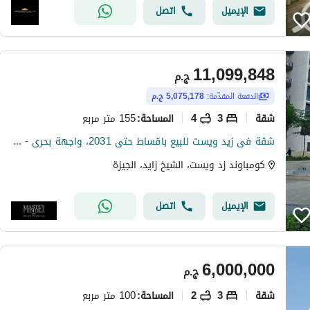
الإيميل
اتصل
11,099,848
ج.م
الدفعة المقدّمة:
5,075,178 ج.م
شقة
3
4
155 متر مربع
المساحة
:
شقة فى زيد ويست للبيع باقساط حتى 2031، واجهة بحرى - متشطبة بالكامل
كومباوند زد ويست، الشيخ زايد، الجيزة
الإيميل
اتصل
6,000,000
ج.م
شقة
3
2
100 متر مربع
المساحة
: