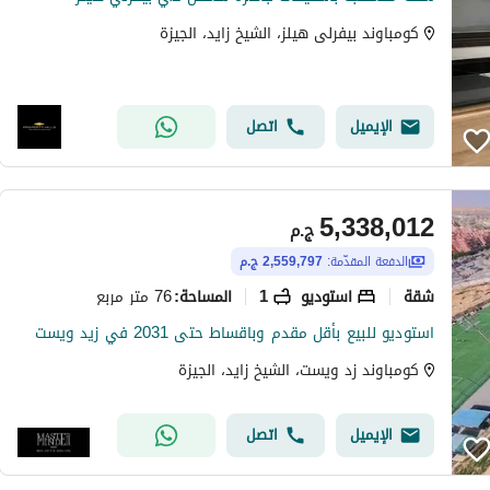
كومباوند بيفرلى هيلز، الشيخ زايد، الجيزة
الإيميل
اتصل
5,338,012
ج.م
الدفعة المقدّمة:
2,559,797 ج.م
شقة
استوديو
1
76 متر مربع
المساحة
:
استوديو للبيع بأقل مقدم وباقساط حتى 2031 في زيد ويست
كومباوند زد ويست، الشيخ زايد، الجيزة
الإيميل
اتصل