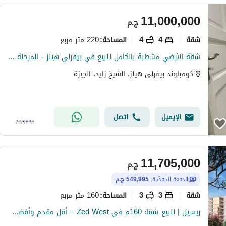
11,000,000
ج.م
شقة
4
4
220 متر مربع
المساحة
:
شقة الأرضي مشطبة بالكامل للبيع في بيفرلي هيلز - المرحلة الثانية | سوديك (SODIC) - الشيخ زايد
كومباوند بيفرلى هيلز، الشيخ زايد، الجيزة
الإيميل
اتصل
11,705,000
ج.م
الدفعة المقدّمة:
549,995 ج.م
شقة
3
3
160 متر مربع
المساحة
:
ريسيل | للبيع شقة 160م في Zed West – أقل مقدم وأفضل توتال في الماركت مرحلة Village Views