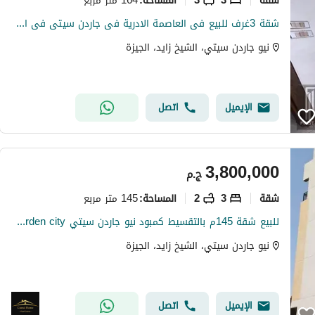
المساحة
:
شقة 3غرف للبيع فى العاصمة الادرية فى جاردن سيتى فى ال R3 استلام فورى متشطبة بالكاملة وفترة سداد تصل ل12سنة
نيو جاردن سيتي، الشيخ زايد، الجيزة
الإيميل
اتصل
3,800,000
ج.م
شقة
3
2
145 متر مربع
المساحة
:
للبيع شقة 145م بالتقسيط كمبود نيو جاردن سيتي new garden city الشيخ زايد بالقرب من ابراج زد و بجوار كمبوند كارمة و بالقرب من الربوة و جيرة وجيوار
نيو جاردن سيتي، الشيخ زايد، الجيزة
الإيميل
اتصل