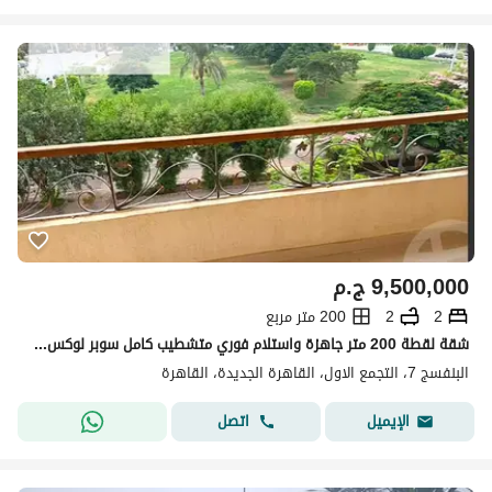
9,500,000
ج.م
2
2
200 متر مربع
شقة لقطة 200 متر جاهزة واستلام فوري متشطيب كامل سوبر لوكس في البنفسج فيلات - التجمع الاول - el banafseg - New Cairo
البنفسج 7، التجمع الاول، القاهرة الجديدة، القاهرة
اتصل
الإيميل