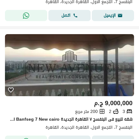
البنفسج 7، التجمع الاول، القاهرة الجديدة، القاهرة
اتصل
الإيميل
9,000,000
ج.م
3
2
200 متر مربع
شقه للبيع فى البنفسج ٧ القاهرة الجديدة El Banfseg 7 New cairo تشطيب كامل مع المطبخ استلام فوري قابل للتفاوض
البنفسج 7، التجمع الاول، القاهرة الجديدة، القاهرة