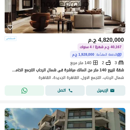
4,820,000
ج.م
40,167 ج.م شهريًا / 4 سنوات
الدفعة المقدّمة:
1,928,000 ج.م
3
2
140 متر مربع
شقة للبيع 140 متر من المالك مباشرة فى شمال الرحاب التجمع الخامس استلام فورى
شمال الرحاب، التجمع الاول، القاهرة الجديدة، القاهرة
اتصل
الإيميل