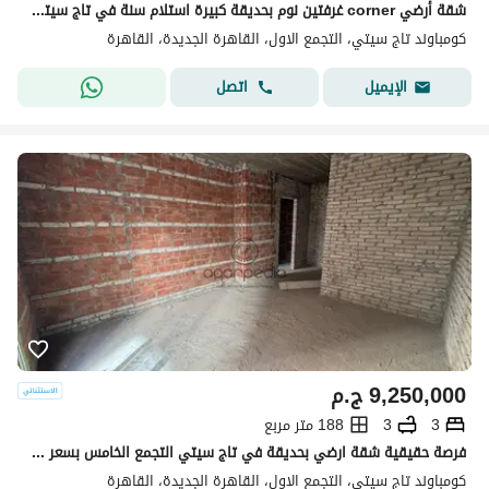
شقة أرضي corner غرفتين نوم بحديقة كبيرة استلام سنة في تاج سيتي القاهرة الجديدة | Taj City New Cairo
كومباوند تاج سيتي، التجمع الاول، القاهرة الجديدة، القاهرة
اتصل
الإيميل
9,250,000
ج.م
3
3
188 متر مربع
فرصة حقيقية شقة ارضي بحديقة في تاج سيتي التجمع الخامس بسعر اقل من السوق بفرق كبير والاونر مخفض السعر مليون جنيه للوصول لبيع سريع
كومباوند تاج سيتي، التجمع الاول، القاهرة الجديدة، القاهرة