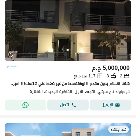
5,000,000
ج.م
2
3
117 متر مربع
شقه الاحلام بدون مقدم !!!وهتقسط من غير ضغط علي 12سنه!!! اميز شقه في اميز لوكيشن باميز فيو في الكمبوند اوفر مش هيتكرر والسعر لقطه
كومباوند تاج سيتي، التجمع الاول، القاهرة الجديدة، القاهرة
اتصل
الإيميل
قيد الإنشاء