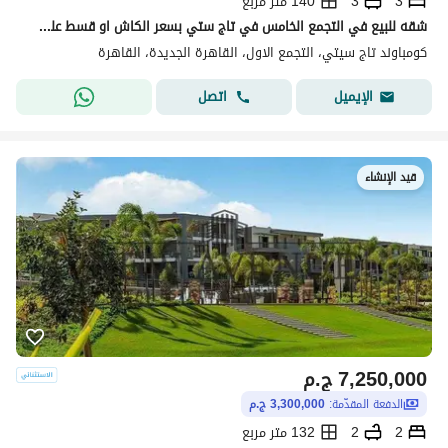
3
3
140 متر مربع
شقه للبيع في التجمع الخامس في تاج ستي بسعر الكاش او قسط علي 12 سنه دفع بدون مقدم 0% مع شركه مدينه مصر | القاهره الجديدة | taj cit
كومباوند تاج سيتي، التجمع الاول، القاهرة الجديدة، القاهرة
اتصل
الإيميل
قيد الإنشاء
7,250,000
ج.م
الدفعة المقدّمة:
3,300,000 ج.م
2
2
132 متر مربع