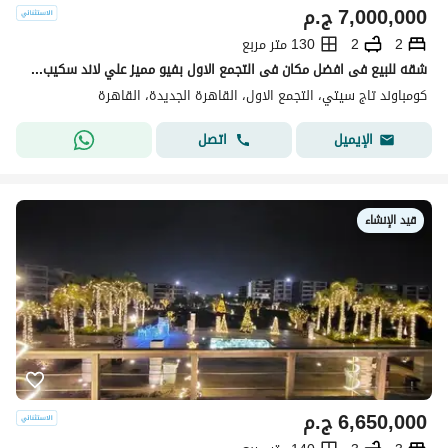
7,000,000
ج.م
2
2
130 متر مربع
شقه للبيع فى افضل مكان فى التجمع الاول بفيو مميز علي لاند سكيب بتقسيط علي 12 سنه
كومباوند تاج سيتي، التجمع الاول، القاهرة الجديدة، القاهرة
اتصل
الإيميل
قيد الإنشاء
6,650,000
ج.م