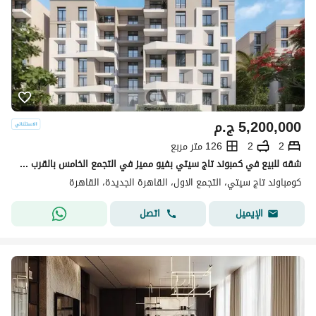
5,200,000
ج.م
2
2
126 متر مربع
شقه للبيع في كمبوند تاج سيتي بفيو مميز في التجمع الخامس بالقرب من الجولدن اسكوير والجامعه الامريكيه بخصم كاش 50% | Taj city
كومباوند تاج سيتي، التجمع الاول، القاهرة الجديدة، القاهرة
اتصل
الإيميل