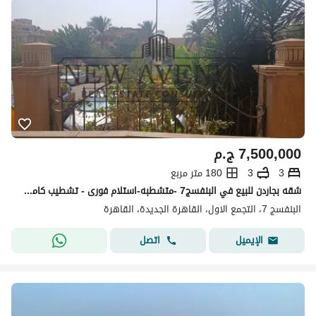
7,500,000
ج.م
3
3
180 متر مربع
شقه بجاردن للبيع في البنفسج7 -متشطبه-استلام فورى - تشطيب كامل مع مطبخ وتكييف
البنفسج 7، التجمع الاول، القاهرة الجديدة، القاهرة
اتصل
الإيميل