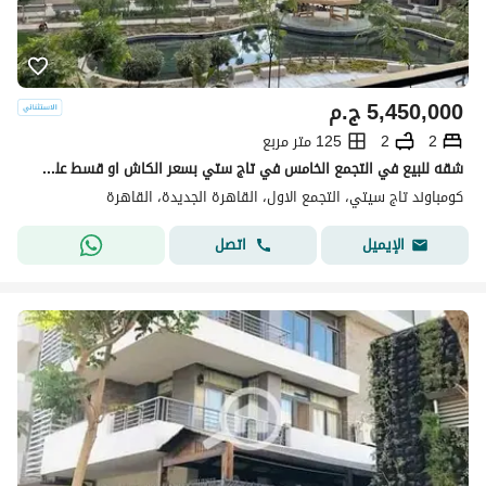
5,450,000
ج.م
2
2
125 متر مربع
شقه للبيع في التجمع الخامس في تاج ستي بسعر الكاش او قسط علي 12 سنه دفع بدون مقدم 0% مع شركه مدينه مصر | القاهره الجديدة | taj cit
كومباوند تاج سيتي، التجمع الاول، القاهرة الجديدة، القاهرة
اتصل
الإيميل