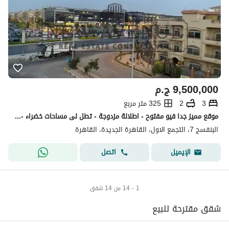
9,500,000
ج.م
3
2
325 متر مربع
موقع مميز جدا فيو مفتوح - اطلالة مزدوجة - تطل لى مساحات خضراء - استلام فوري متشطب بالكامل شقة روف للبيع في البنفسج 7 فيلات - القاهرة الجديدة
البنفسج 7، التجمع الاول، القاهرة الجديدة، القاهرة
اتصل
الإيميل
1 - 14 من 14 شقق
شقق مقترحة للبيع