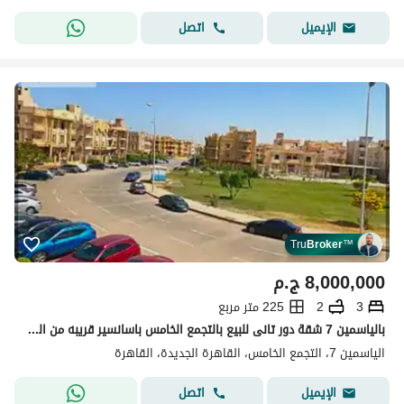
اتصل
الإيميل
Tru
Broker
™
8,000,000
ج.م
3
2
225 متر مربع
بالياسمين 7 شقة دور تانى للبيع بالتجمع الخامس باسانسير قريبه من الخدمات New cario el- yesmen- القاهرة الجديدة
الياسمين 7، التجمع الخامس، القاهرة الجديدة، القاهرة
اتصل
الإيميل