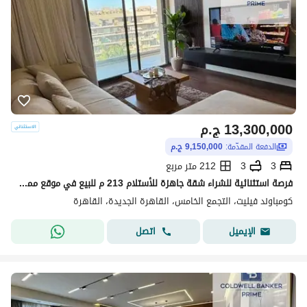
13,300,000
ج.م
الدفعة المقدّمة:
9,150,000 ج.م
3
3
212 متر مربع
فرصة استثنائية للشراء شقة جاهزة للأستلام 213 م للبيع في موقع مميز في كمبوند فيليت Villette by SODIC الجولدن سكوير التجمع الخامس القاهره الجديده 3 غرف
كومباوند فيليت، التجمع الخامس، القاهرة الجديدة، القاهرة
اتصل
الإيميل