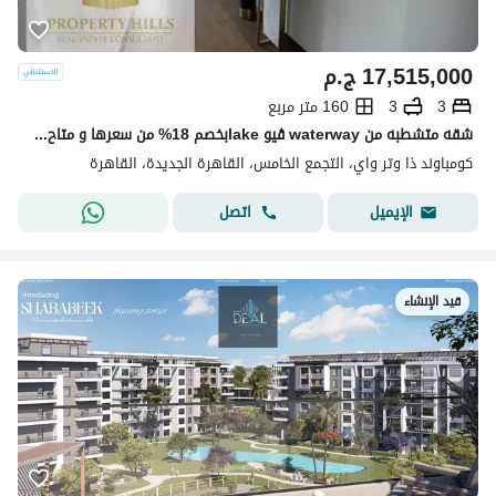
17,515,000
ج.م
3
3
160 متر مربع
شقه متشطبه من waterway ڤيو lakeبخصم 18% من سعرها و متاح التقسيط
كومباوند ذا وتر واي، التجمع الخامس، القاهرة الجديدة، القاهرة
اتصل
الإيميل
قيد الإنشاء