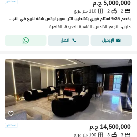
5,000,000
ج.م
2
2
110 متر مربع
بخصم 35% استلم فوري بتشطيب الترا سوبر لوكس شقه للبيع في التجمع الخامس كمبوند مايان Mayan new cairo امام الرحاب بجوار كريك تاون والمطار دقائق من AUC
مايان، التجمع الخامس، القاهرة الجديدة، القاهرة
اتصل
الإيميل
14,500,000
ج.م
3
3
190 متر مربع