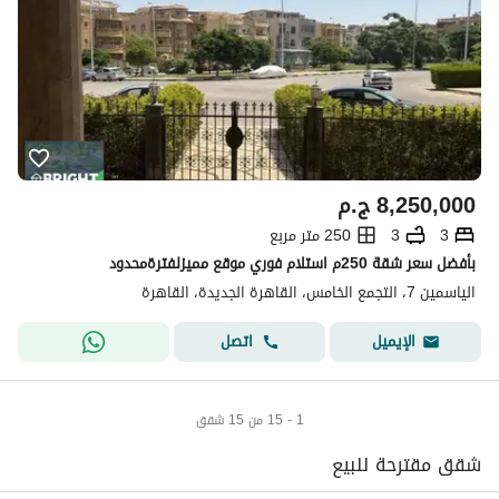
8,250,000
ج.م
3
3
250 متر مربع
بأفضل سعر شقة 250م استلام فوري موقع مميزلفترةمحدود
الياسمين 7، التجمع الخامس، القاهرة الجديدة، القاهرة
اتصل
الإيميل
1 - 15 من 15 شقق
شقق مقترحة للبيع