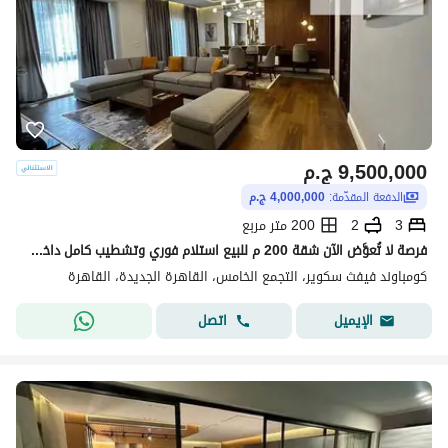
9,500,000
ج.م
الدفعة المقدّمة:
4,000,000 ج.م
3
2
200 متر مربع
فرصة لا تُعوَّض الآن شقة 200 م للبيع استلام فوري وتشطيب كامل داخل كمبوند فيفث سكوير المراسم، الجولدن سكوير، التجمع الخامس القاهره الجديده 3 غرف
كومباوند فيفث سكوير، التجمع الخامس، القاهرة الجديدة، القاهرة
اتصل
الإيميل