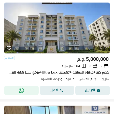
5,000,000
ج.م
2
2
104 متر مربع
خصم كبير+جاهزه للمعاينه +تشطيب Ultra Lux+موقع مميز شقه للبيع في كمبوند مايان التجمع الخامس بين سوان ليك حسن علام و LMD دقايق من HYDE PARK & MIVIDA
مايان، التجمع الخامس، القاهرة الجديدة، القاهرة
اتصل
الإيميل