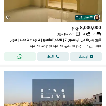
Tru
Broker
™
8,000,000
ج.م
3
3
225 متر مربع
للبيع بسرعة في الياسمين 7 | 225م أسانسير | 3 نوم + 3 حمام | سوبر لوكس | 8 مليون
الياسمين 7، التجمع الخامس، القاهرة الجديدة، القاهرة
اتصل
الإيميل