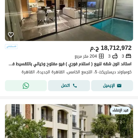
18,712,972
ج.م
3
3
204 متر مربع
استاند الون شقه للبيع ( استلام فوري ) فيو مفتوح وخيالي بالتقسيط في كمبوند ديستركت 5 في التجمع الخامس بجوار نيو قطاميه
كومباوند ديستريكت 5، التجمع الخامس، القاهرة الجديدة، القاهرة
اتصل
الإيميل
قيد الإنشاء