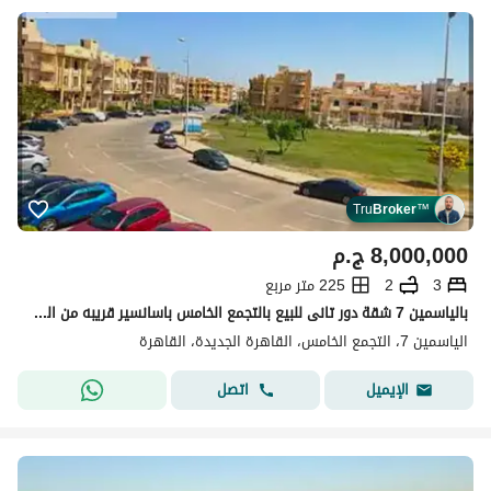
Tru
Broker
™
8,000,000
ج.م
3
2
225 متر مربع
بالياسمين 7 شقة دور تانى للبيع بالتجمع الخامس باسانسير قريبه من الخدمات New cario el- yesmen- القاهرة الجديدة
الياسمين 7، التجمع الخامس، القاهرة الجديدة، القاهرة
اتصل
الإيميل