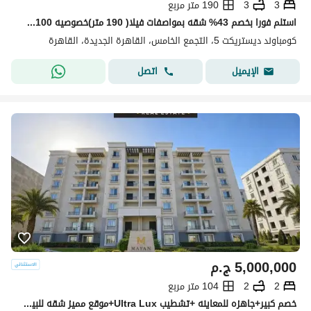
3
3
190 متر مربع
استلم فورا بخصم 43% شقه بمواصفات فيلا( 190 متر)خصوصيه 100% للبيع في ديستريكت 5 - District 5 التجمع الخامس دقائق من ميفيدا وهايد بارك وماونتن فيو
كومباوند ديستريكت 5، التجمع الخامس، القاهرة الجديدة، القاهرة
اتصل
الإيميل
5,000,000
ج.م
2
2
104 متر مربع
خصم كبير+جاهزه للمعاينه +تشطيب Ultra Lux+موقع مميز شقه للبيع في كمبوند مايان التجمع الخامس بين سوان ليك حسن علام و LMD دقايق من HYDE PARK & MIVIDA