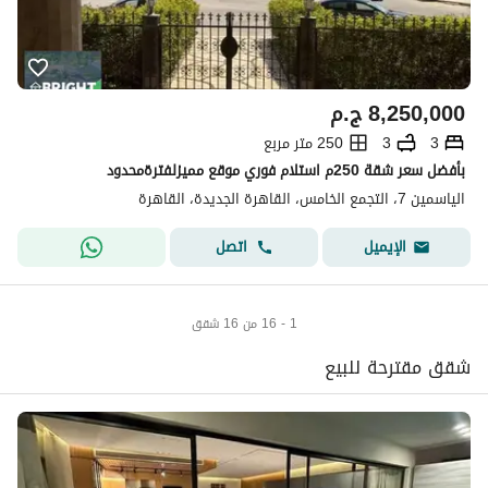
8,250,000
ج.م
3
3
250 متر مربع
بأفضل سعر شقة 250م استلام فوري موقع مميزلفترةمحدود
الياسمين 7، التجمع الخامس، القاهرة الجديدة، القاهرة
اتصل
الإيميل
1 - 16 من 16 شقق
شقق مقترحة للبيع