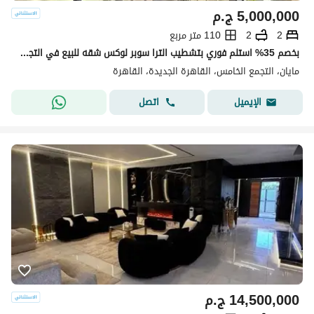
5,000,000
ج.م
2
2
110 متر مربع
بخصم 35% استلم فوري بتشطيب الترا سوبر لوكس شقه للبيع في التجمع الخامس كمبوند مايان Mayan new cairo امام الرحاب بجوار كريك تاون والمطار دقائق من AUC
مايان، التجمع الخامس، القاهرة الجديدة، القاهرة
اتصل
الإيميل
14,500,000
ج.م