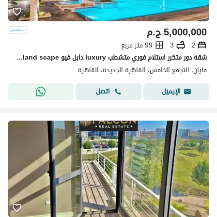
5,000,000
ج.م
2
3
99 متر مربع
شقه دور متكرر استلام فوري متشطب luxury دابل فيو pool+land scape تقسيمه رائعه باسهل خطط سداد بدون ضغط وتقسيط ع اطول عدد سنوات الرحاب-سوان ليك-كريك تاون
مايان، التجمع الخامس، القاهرة الجديدة، القاهرة
اتصل
الإيميل