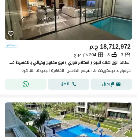
18,712,972
ج.م
3
3
204 متر مربع
استاند الون شقه للبيع ( استلام فوري ) فيو مفتوح وخيالي بالتقسيط في كمبوند ديستركت 5 في التجمع الخامس بجوار نيو قطاميه
كومباوند ديستريكت 5، التجمع الخامس، القاهرة الجديدة، القاهرة
اتصل
الإيميل