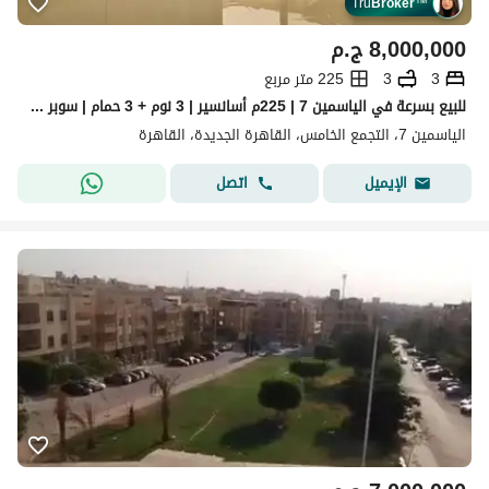
Tru
Broker
™
8,000,000
ج.م
3
3
225 متر مربع
للبيع بسرعة في الياسمين 7 | 225م أسانسير | 3 نوم + 3 حمام | سوبر لوكس | 8 مليون
الياسمين 7، التجمع الخامس، القاهرة الجديدة، القاهرة
اتصل
الإيميل