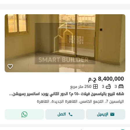
8,400,000
ج.م
3
3
250 متر مربع
شقه للبيع بالياسمين فيلات ٢٥٠ م٢ الدور الثاني يوجد اسانسير رسيبشن ٣ قطع و ٣ غرف نوم احدهم ماستر بحمام خاص ومطبخ مفروش خشب موقع مميز
الياسمين 7، التجمع الخامس، القاهرة الجديدة، القاهرة
اتصل
الإيميل