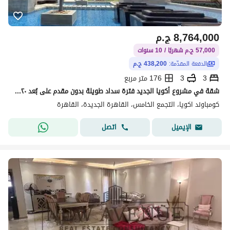
8,764,000
ج.م
57,000 ج.م شهريًا / 10 سنوات
الدفعة المقدّمة:
438,200 ج.م
3
3
176 متر مربع
شقة في مشروع أكويا الجديد فترة سداد طويلة بدون مقدم على بُعد ٢٠ دقيقة من النادي الأهلي، مساحة بناء١٧٦ مترًا ، ٣ غرف نوم، ٣ حمامات
كومباوند اكويا، التجمع الخامس، القاهرة الجديدة، القاهرة
اتصل
الإيميل