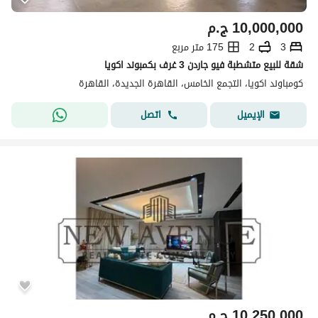
10,000,000
ج.م
3
2
175 متر مربع
شقة للبيع متشطبة فيو جاردن 3 غرف بكمبوند اكويا
كومباوند اكويا، التجمع الخامس، القاهرة الجديدة، القاهرة
اتصل
الإيميل
10,250,000
ج.م