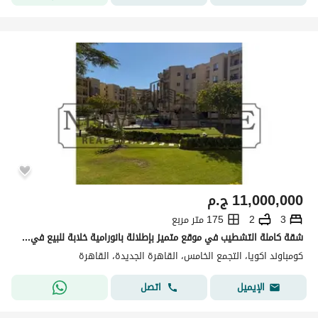
11,000,000
ج.م
3
2
175 متر مربع
شقة كاملة التشطيب في موقع متميز بإطلالة بانورامية خلابة للبيع في أكويا القاهرة الجديدة Akoya New Cairo مساحة البناء 175 متر 3 غرف نوم وحمامان
كومباوند اكويا، التجمع الخامس، القاهرة الجديدة، القاهرة
اتصل
الإيميل