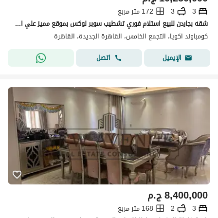
3
3
172 متر مربع
شقه بجاردن للبيع استلام فوري تشطيب سوبر لوكس بموقع مميز علي اللاندسكيب و ڤيو مفتوح في أكويا التجمع الخامس - Akoya New Cairo
كومباوند اكويا، التجمع الخامس، القاهرة الجديدة، القاهرة
اتصل
الإيميل
8,400,000
ج.م
3
2
168 متر مربع