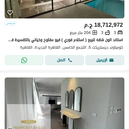
18,712,972
ج.م
3
3
204 متر مربع
استاند الون شقه للبيع ( استلام فوري ) فيو مفتوح وخيالي بالتقسيط في كمبوند ديستركت 5 في التجمع الخامس بجوار نيو قطاميه
كومباوند ديستريكت 5، التجمع الخامس، القاهرة الجديدة، القاهرة
اتصل
الإيميل