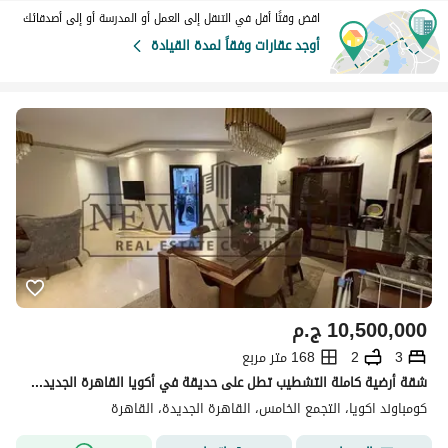
اقض وقتًا أقل في التنقل إلى العمل أو المدرسة أو إلى أصدقائك
أوجد عقارات وفقاً لمدة القيادة
10,500,000
ج.م
3
2
168 متر مربع
شقة أرضية كاملة التشطيب تطل على حديقة في أكويا القاهرة الجديدة Akoya New Cairo و مساحتها 168 متر 3 غرف نوم و حمامان و غرفة استقبال مع مكيفات و مطبخ
كومباوند اكويا، التجمع الخامس، القاهرة الجديدة، القاهرة