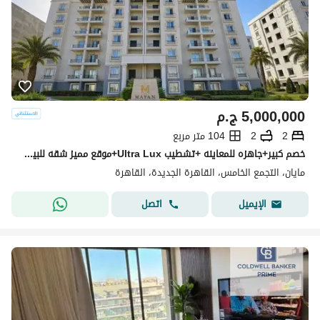
5,000,000
ج.م
2
2
104 متر مربع
خصم كبير+جاهزه للمعاينه +تشطيب Ultra Lux+موقع مميز شقه للبيع في كمبوند مايان التجمع الخامس بين سوان ليك حسن علام و LMD دقايق من HYDE PARK & MIVIDA
مايان، التجمع الخامس، القاهرة الجديدة، القاهرة
اتصل
الإيميل