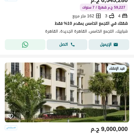
6,545,280
ج.م
59,227 ج.م شهريًا / 7 سنوات
4
3
162 متر مربع
شقتك في التجمع الخامس بمقدم 10% فقط
شبابيك، التجمع الخامس، القاهرة الجديدة، القاهرة
اتصل
الإيميل
قيد الإنشاء
9,000,000
ج.م