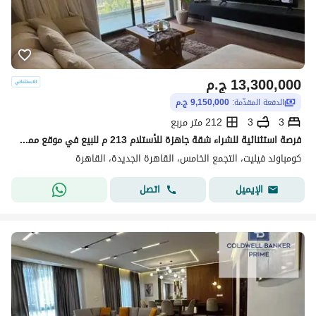
13,300,000
ج.م
الدفعة المقدّمة:
9,150,000 ج.م
3
3
212 متر مربع
فرصة استثنائية للشراء شقة جاهزة للأستلام 213 م للبيع في موقع مميز في كمبوند فيليت Villette by SODIC الجولدن سكوير التجمع الخامس القاهره الجديده 3 غرف
كومباوند فيليت، التجمع الخامس، القاهرة الجديدة، القاهرة
اتصل
الإيميل