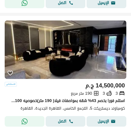
اتصل
الإيميل
14,500,000
ج.م
3
3
190 متر مربع
استلم فورا بخصم 43% شقه بمواصفات فيلا( 190 متر)خصوصيه 100% للبيع في ديستريكت 5 - District 5 التجمع الخامس دقائق من ميفيدا وهايد بارك وماونتن فيو
كومباوند ديستريكت 5، التجمع الخامس، القاهرة الجديدة، القاهرة
اتصل
الإيميل