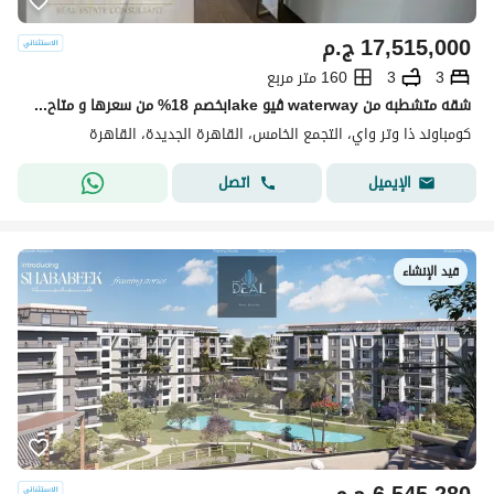
17,515,000
ج.م
3
3
160 متر مربع
شقه متشطبه من waterway ڤيو lakeبخصم 18% من سعرها و متاح التقسيط
كومباوند ذا وتر واي، التجمع الخامس، القاهرة الجديدة، القاهرة
اتصل
الإيميل
قيد الإنشاء