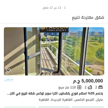
1 - 12 من 12 شقق
شقق مقترحة للبيع
5,000,000
ج.م
2
2
110 متر مربع
بخصم 35% استلم فوري بتشطيب الترا سوبر لوكس شقه للبيع في التجمع الخامس كمبوند مايان Mayan new cairo امام الرحاب بجوار كريك تاون والمطار دقائق من AUC
مايان، التجمع الخامس، القاهرة الجديدة، القاهرة