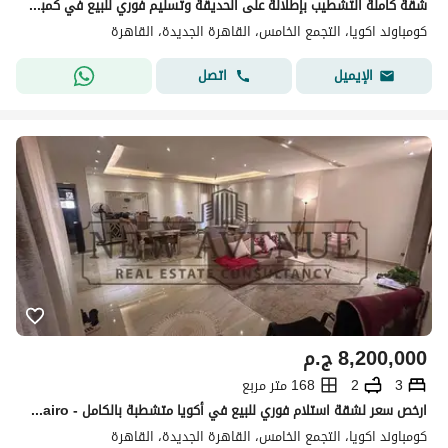
شقة كاملة التشطيب بإطلالة على الحديقة وتسليم فوري للبيع في كمبوند أكويا القاهرة الجديدة
كومباوند اكويا، التجمع الخامس، القاهرة الجديدة، القاهرة
اتصل
الإيميل
8,200,000
ج.م
3
2
168 متر مربع
ارخص سعر لشقة استلام فوري للبيع في أكويا متشطبة بالكامل - Akoya 5th Settlement New Cairo
كومباوند اكويا، التجمع الخامس، القاهرة الجديدة، القاهرة