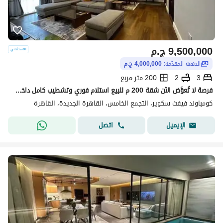
9,500,000
ج.م
الدفعة المقدّمة:
4,000,000 ج.م
3
2
200 متر مربع
فرصة لا تُعوَّض الآن شقة 200 م للبيع استلام فوري وتشطيب كامل داخل كمبوند فيفث سكوير المراسم، الجولدن سكوير، التجمع الخامس القاهره الجديده 3 غرف
كومباوند فيفث سكوير، التجمع الخامس، القاهرة الجديدة، القاهرة
اتصل
الإيميل