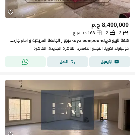
8,400,000
ج.م
3
2
168 متر مربع
شقة للبيع فيakoya compoundبجوار الجامعة المريكية و امام جاردن 8 مفروشة بالكامل واقل من سعر السوق
كومباوند اكويا، التجمع الخامس، القاهرة الجديدة، القاهرة
اتصل
الإيميل