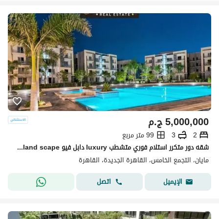
5,000,000
ج.م
2
3
99 متر مربع
شقه دور متكرر استلام فوري متشطب luxury دابل فيو pool+land scape تقسيمه رائعه باسهل خطط سداد بدون ضغط وتقسيط ع اطول عدد سنوات الرحاب-سوان ليك-كريك تاون
مايان، التجمع الخامس، القاهرة الجديدة، القاهرة
اتصل
الإيميل