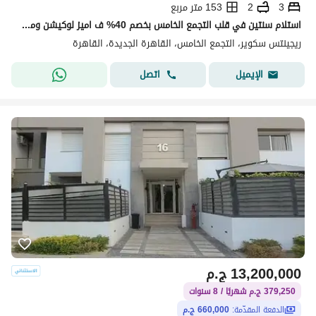
3
2
153 متر مربع
استلام سنتين في قلب التجمع الخامس بخصم 40% ف اميز لوكيشن ومتاح تقسيط لحد 8 سنين
ريجينتس سكوير، التجمع الخامس، القاهرة الجديدة، القاهرة
اتصل
الإيميل
13,200,000
ج.م
379,250 ج.م شهريًا / 8 سنوات
الدفعة المقدّمة:
660,000 ج.م