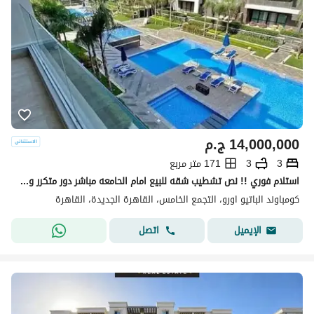
14,000,000
ج.م
3
3
171 متر مربع
استلام فوري !! نص تشطيب شقه للبيع امام الحامعه مباشر دور متكرر وفيو خيالي vip لوكيشن 171م 3غرف 3 حمام فيو بوول & لاند سكيب -بجوار ماونتن فيو-ميفيدا
كومباوند الباتيو اورو، التجمع الخامس، القاهرة الجديدة، القاهرة
اتصل
الإيميل