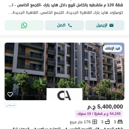
شقة 120 م متشطبه بالكامل للبيع داخل هايد بارك -التجمع الخامس - القاهره الجديده - بأقل مقدم وتقسيط 8 سنوات -استلم بعد سنه - 2 غرف
كومباوند هايد بارك القاهرة الجديدة، التجمع الخامس، القاهرة الجديدة، القاهرة
اتصل
الإيميل
قيد الإنشاء
5,400,000
ج.م
54,100 ج.م شهريًا / 10 سنوات
3
3
176 متر مربع