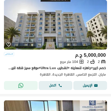
5,000,000
ج.م
2
2
104 متر مربع
خصم كبير+جاهزه للمعاينه +تشطيب Ultra Lux+موقع مميز شقه للبيع في كمبوند مايان التجمع الخامس بين سوان ليك حسن علام و LMD دقايق من HYDE PARK & MIVIDA
مايان، التجمع الخامس، القاهرة الجديدة، القاهرة
اتصل
الإيميل