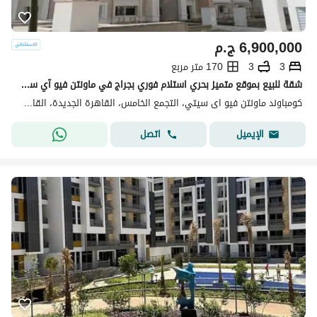
6,900,000
ج.م
3
3
170 متر مربع
شقة للبيع بموقع متميز بحري استلام فوري بجراج في ماونتن فيو آي سيتي القاهرة الجديدة Mountain View ICity New Cairo
كومباوند ماونتن فيو اى سيتي، التجمع الخامس، القاهرة الجديدة، القاهرة
اتصل
الإيميل