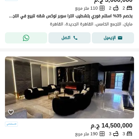
2
2
110 متر مربع
بخصم 35% استلم فوري بتشطيب الترا سوبر لوكس شقه للبيع في التجمع الخامس كمبوند مايان Mayan new cairo امام الرحاب بجوار كريك تاون والمطار دقائق من AUC
مايان، التجمع الخامس، القاهرة الجديدة، القاهرة
اتصل
الإيميل
14,500,000
ج.م
3
3
190 متر مربع