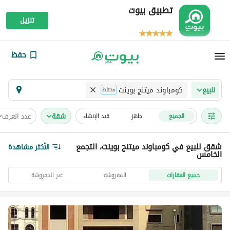
تطبيق بيوت
تنزيل
حفظ
كومباوند ميتنج بوينت
للبيع
مختلط
شقة
عدد الغرف
الجميع
جاهز
قيد الإنشاء
شقق للبيع في كومباوند ميتنج بوينت، التجمع
الأكثر مشاهدة
الخامس
جميع العقارات
المفروشة
غير المفروشة