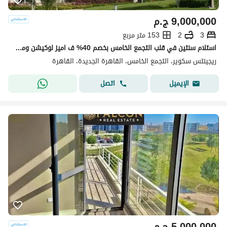
9,000,000
ج.م
3
2
153 متر مربع
استلام سنتين في قلب التجمع الخامس بخصم 40% ف اميز لوكيشن ومتاح تقسيط لحد 8 سنين
ريجينتس سكوير، التجمع الخامس، القاهرة الجديدة، القاهرة
اتصل
الإيميل
5,000,000
ج.م