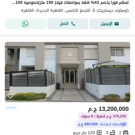
استلم فورا بخصم 43% شقه بمواصفات فيلا( 190 متر)خصوصيه 100% للبيع في ديستريكت 5 - District 5 التجمع الخامس دقائق من ميفيدا وهايد بارك وماونتن فيو
كومباوند ديستريكت 5، التجمع الخامس، القاهرة الجديدة، القاهرة
اتصل
الإيميل
13,200,000
ج.م
379,250 ج.م شهريًا / 8 سنوات
الدفعة المقدّمة:
660,000 ج.م
2
3
120 متر مربع