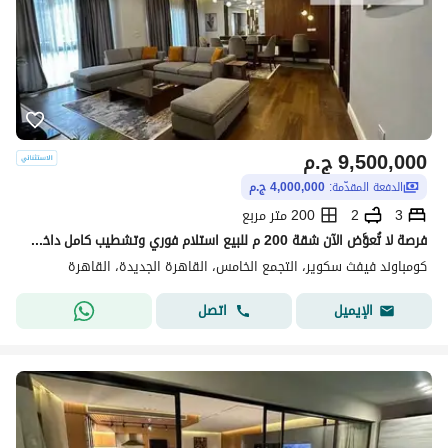
9,500,000
ج.م
الدفعة المقدّمة:
4,000,000 ج.م
3
2
200 متر مربع
فرصة لا تُعوَّض الآن شقة 200 م للبيع استلام فوري وتشطيب كامل داخل كمبوند فيفث سكوير المراسم، الجولدن سكوير، التجمع الخامس القاهره الجديده 3 غرف
كومباوند فيفث سكوير، التجمع الخامس، القاهرة الجديدة، القاهرة
اتصل
الإيميل