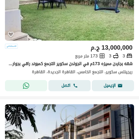
13,000,000
ج.م
3
3
173 متر مربع
شقه بجاردن مميزه 173م في الجولدن سكوير التجمع كمبوند راقي بجوار ميفيدا
ريجينتس سكوير، التجمع الخامس، القاهرة الجديدة، القاهرة
اتصل
الإيميل