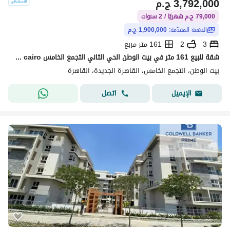
3,792,000
ج.م
79,000 ج.م شهريًا / 2 سنوات
الدفعة المقدّمة:
1,900,000 ج.م
3
2
161 متر مربع
شقة للبيع 161 متر في بيت الوطن الحي الثاني التجمع الخامس beit al watan 5th settlement new cairo
بيت الوطن، التجمع الخامس، القاهرة الجديدة، القاهرة
اتصل
الإيميل