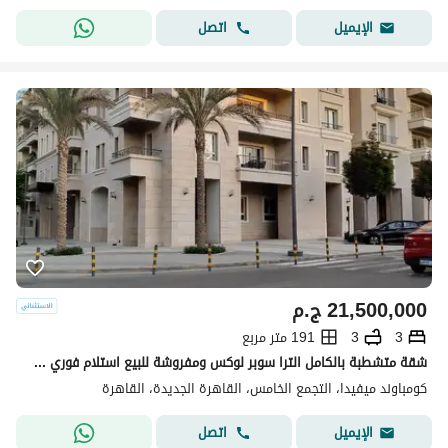
اتصل
الإيميل
21,500,000
ج.م
3
3
191 متر مربع
شقة متشطبة بالكامل الترا سوبر لوكس ومفروشة للبيع استلام فوري في كمبوند ميفيدا اعمار التجمع الخامس Mivida Emaar New Cairo
كومباوند ميفيدا، التجمع الخامس، القاهرة الجديدة، القاهرة
اتصل
الإيميل