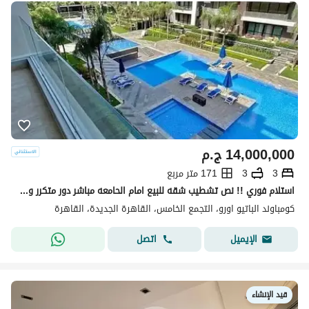
14,000,000
ج.م
3
3
171 متر مربع
استلام فوري !! نص تشطيب شقه للبيع امام الحامعه مباشر دور متكرر وفيو خيالي vip لوكيشن 171م 3غرف 3 حمام فيو بوول & لاند سكيب -بجوار ماونتن فيو-ميفيدا
كومباوند الباتيو اورو، التجمع الخامس، القاهرة الجديدة، القاهرة
اتصل
الإيميل
قيد الإنشاء