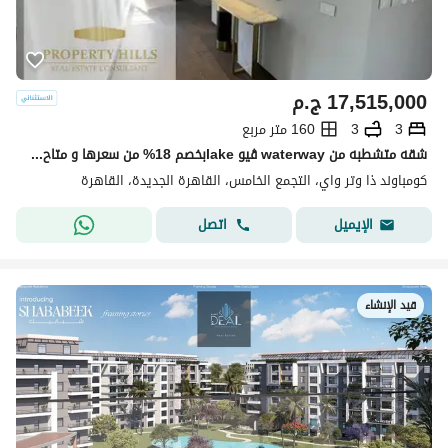
17,515,000
ج.م
3
3
160 متر مربع
شقه متشطبه من waterway ڤيو lakeبخصم 18% من سعرها و متاح التقسيط
كومباوند ذا وتر واي، التجمع الخامس، القاهرة الجديدة، القاهرة
اتصل
الإيميل
قيد الإنشاء