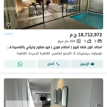
18,712,972
ج.م
3
3
204 متر مربع
استاند الون شقه للبيع ( استلام فوري ) فيو مفتوح وخيالي بالتقسيط في كمبوند ديستركت 5 في التجمع الخامس بجوار نيو قطاميه
كومباوند ديستريكت 5، التجمع الخامس، القاهرة الجديدة، القاهرة
اتصل
الإيميل