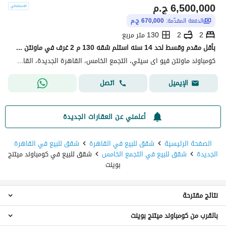
6,500,000
ج.م
الدفعة المقدّمة:
670,000 ج.م
2
2
130 متر مربع
بأقل مقدم وقسط لحد 14 سنه استلم شقه 130 م 2 غرف في ماونتن فيو اى سيتي في قلب الجولدن سكوير التجمع الخامس القاهره الجديده او استفيد بخصم في حاله الكاش
كومباوند ماونتن فيو اى سيتي، التجمع الخامس، القاهرة الجديدة، القاهرة
اتصل
الإيميل
أعلمني عن العقارات الجديدة
الصفحة الرئيسية
شقق للبيع في القاهرة
شقق للبيع في القاهرة
الجديدة
شقق للبيع في التجمع الخامس
شقق للبيع في كومباوند ميتنج
بوينت
نتائج مقترحة
بالقرب من كومباوند ميتنج بوينت
شقق 3 غرف نوم للبيع في كومباوند ميتنج بوينت