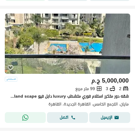
5,000,000
ج.م
2
3
99 متر مربع
شقه دور متكرر استلام فوري متشطب luxury دابل فيو pool+land scape تقسيمه رائعه باسهل خطط سداد بدون ضغط وتقسيط ع اطول عدد سنوات الرحاب-سوان ليك-كريك تاون
مايان، التجمع الخامس، القاهرة الجديدة، القاهرة
اتصل
الإيميل