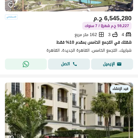
6,545,280
ج.م
59,227 ج.م شهريًا / 7 سنوات
4
3
162 متر مربع
شقتك في التجمع الخامس بمقدم 10% فقط
شبابيك، التجمع الخامس، القاهرة الجديدة، القاهرة
اتصل
الإيميل
قيد الإنشاء