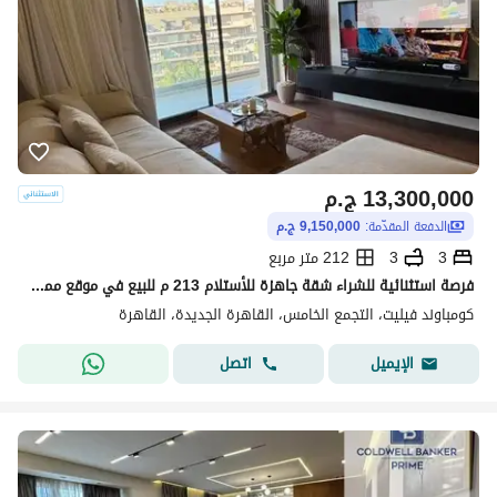
13,300,000
ج.م
الدفعة المقدّمة:
9,150,000 ج.م
3
3
212 متر مربع
فرصة استثنائية للشراء شقة جاهزة للأستلام 213 م للبيع في موقع مميز في كمبوند فيليت Villette by SODIC الجولدن سكوير التجمع الخامس القاهره الجديده 3 غرف
كومباوند فيليت، التجمع الخامس، القاهرة الجديدة، القاهرة
اتصل
الإيميل