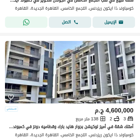
شقه للبيع في قلب التجمع الخامس في الجولدن سكوير في كمبوند ايكون مقدم 5% وقسط علي 10 سنوات مع خصم كاش 35% | * Icon *
كومباوند ذا ايكون ريزدنس، التجمع الخامس، القاهرة الجديدة، القاهرة
اتصل
الإيميل
4,600,000
ج.م
3
2
138 متر مربع
أمتلك شقة في أميز لوكيشن بجوار هايد بارك وقطاميه دونز في كمبوند ذا أيكون التجمع الخامس
كومباوند ذا ايكون ريزدنس، التجمع الخامس، القاهرة الجديدة، القاهرة