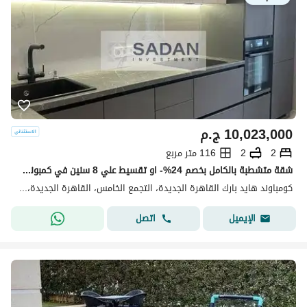
10,023,000
ج.م
2
2
116 متر مربع
شقة متشطبة بالكامل بخصم 24%- او تقسيط علي 8 سنين في كمبوند هايد بارك التجمع الخامس دقائق للجامعة الامريكية(Hyde Park New Cairo Compound )
كومباوند هايد بارك القاهرة الجديدة، التجمع الخامس، القاهرة الجديدة، القاهرة
اتصل
الإيميل