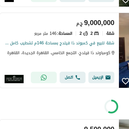
9,000,000
ج.م
شقة
2
2
146 متر مربع
المساحة
:
شقة للبيع في كمبوند ذا فيلدج بمساحة 146م تشطيب كامل وفرش كامل مميز أول استعمال بموقع مميز داخل الكمبوند مناسبة للسكن الفوري فرصة قوية بسعر مميز جدًا
كومباوند ذا فيلدج، التجمع الخامس، القاهرة الجديدة، القاهرة
الإيميل
اتصل