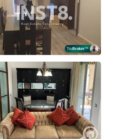
Tru
Broker
™