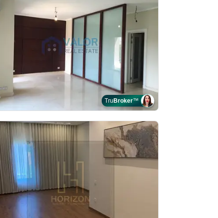
Tru
Broker
™