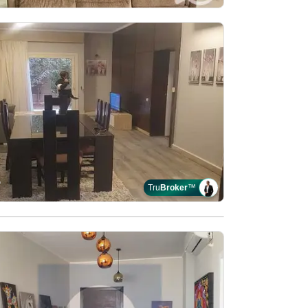
Tru
Broker
™