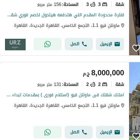
شقة
3
3
156 متر مربع
المساحة
:
لفترة محدودة المقدم اللي هتدفعه هيتحول لخصم فوري شقة للبيع امام Clubhouse وبجوار بريفادو مدينتي ودقايق من البروج و الشروق و الرحاب و التجمع الخامس
ماونتن فيو 1.1، التجمع الخامس، القاهرة الجديدة، القاهرة
الإيميل
اتصل
8,000,000
ج.م
شقة
2
2
131 متر مربع
المساحة
:
امتلك شقتك فى ماونتن فيو (استلام فورى ) بمقدمات تبداء من 10% واقساط تصل ل7 سنوات فى اميز لوكيشن فى التجمع الخامس
ماونتن فيو 1.1، التجمع الخامس، القاهرة الجديدة، القاهرة
الإيميل
اتصل