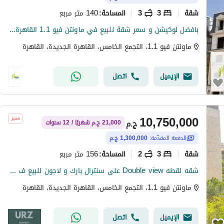
شقة
3
3
140 متر مربع
المساحة
:
بافضل لوكيشن و سعر شقة للبيع في ماونتن فيو 1.1 القاهرة الجديدة Mountain View 1.1 New Cairo
ماونتن فيو 1.1، التجمع الخامس، القاهرة الجديدة، القاهرة
الإيميل
اتصل
10,750,000
ج.م
21,000 ج.م شهريًا / 12 سنوات
الدفعة المقدّمة:
1,300,000 ج.م
شقة
3
2
156 متر مربع
المساحة
:
شقه لقطه Double view على سنترال بارك و لاجون للبيع ف موقع حيوى و مطلوب بالقرب من الرحاب و ماونتن فيو هايد بارك امام مدينتى سراى
ماونتن فيو 1.1، التجمع الخامس، القاهرة الجديدة، القاهرة
الإيميل
اتصل