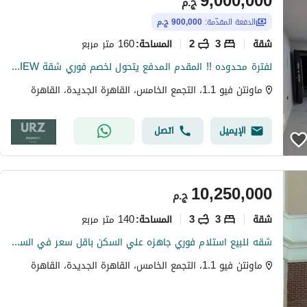
9,000,000
ج.م
الدفعة المقدّمة:
900,000 ج.م
شقة
3
2
160 متر مربع
المساحة
:
لفترة محدوده !! المقدم المدفع يتحول لخصم فوري شقة DOUBLE VIEW للبيع ارقي موقع يربط بين القاهرة الجديدة و مدينة المستقبل بجوار مدينتى ودقايق من ميفيدا
ماونتن فيو 1.1، التجمع الخامس، القاهرة الجديدة، القاهرة
الإيميل
اتصل
10,250,000
ج.م
شقة
3
3
140 متر مربع
المساحة
:
شقه للبيع استلام فوري جاهزه علي السكن باقل سعر في السوق في كمبوند ماونتن فيو 1.1 القاهره الجديده التجمع الخامس
ماونتن فيو 1.1، التجمع الخامس، القاهرة الجديدة، القاهرة