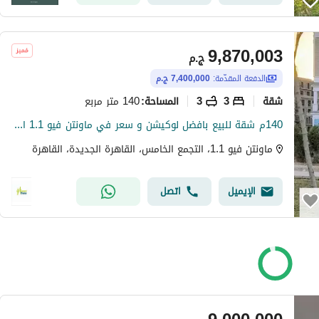
9,870,003
ج.م
الدفعة المقدّمة:
7,400,000 ج.م
شقة
3
3
140 متر مربع
المساحة
:
140م شقة للبيع بافضل لوكيشن و سعر في ماونتن فيو 1.1 القاهرة الجديدة Mountain View 1.1 New Cairo
ماونتن فيو 1.1، التجمع الخامس، القاهرة الجديدة، القاهرة
الإيميل
اتصل