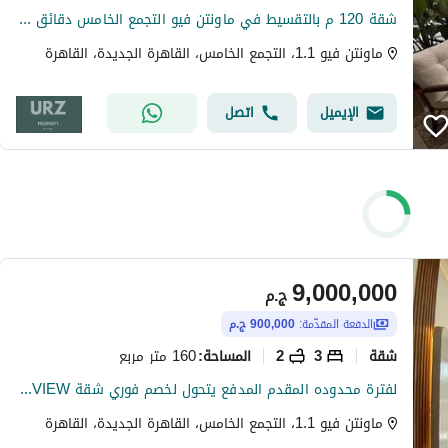
شقة 120 م بالتقسيط في ماونتن فيو التجمع الخامس دقائق من شارع التسعين و الجامعة الامريكية و هايد بارك و بالم هيلز وميفيدا
ماونتن فيو 1.1، التجمع الخامس، القاهرة الجديدة، القاهرة
الإيميل
اتصل
9,000,000
ج.م
الدفعة المقدّمة:
900,000 ج.م
شقة
3
2
160 متر مربع
المساحة
:
لفترة محدوده المقدم المدفع يتحول لخصم فوري شقة DOUBLE VIEW للبيع ارقي موقع يربط بين القاهرة الجديدة و المستقبل سيتى بجوار مدينتى ودقايق من هايد بارك
ماونتن فيو 1.1، التجمع الخامس، القاهرة الجديدة، القاهرة