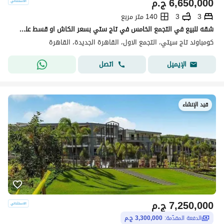
6,650,000
ج.م
3
3
140 متر مربع
شقه للبيع في التجمع الخامس في تاج ستي بسعر الكاش او قسط علي 12 سنه دفع بدون مقدم 0% مع شركه مدينه مصر | القاهره الجديدة | taj cit
كومباوند تاج سيتي، التجمع الاول، القاهرة الجديدة، القاهرة
اتصل
الإيميل
قيد الإنشاء
7,250,000
ج.م
الدفعة المقدّمة:
3,300,000 ج.م