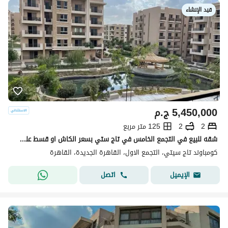
قيد الإنشاء
5,450,000
ج.م
2
2
125 متر مربع
شقه للبيع في التجمع الخامس في تاج ستي بسعر الكاش او قسط علي 12 سنه دفع بدون مقدم 0% مع شركه مدينه مصر | القاهره الجديدة | taj cit
كومباوند تاج سيتي، التجمع الاول، القاهرة الجديدة، القاهرة
اتصل
الإيميل