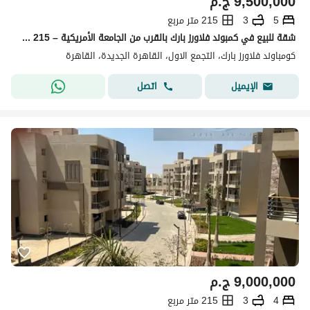
9,500,000
ج.م
5
3
215 متر مربع
شقة للبيع في كمبوند فلاورز بارك بالقرب من الجامعة الأمريكية – 215 متر – استلام فوري
كومباوند فلاورز بارك، التجمع الاول، القاهرة الجديدة، القاهرة
اتصل
الإيميل
9,000,000
ج.م
4
3
215 متر مربع