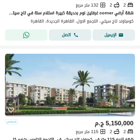
2
2
132 متر مربع
شقة أرضي corner غرفتين نوم بحديقة كبيرة استلام سنة في تاج سيتي القاهرة الجديدة | Taj City New Cairo
كومباوند تاج سيتي، التجمع الاول، القاهرة الجديدة، القاهرة
اتصل
الإيميل
5,150,000
ج.م
2
2
115 متر مربع
شقه للبيع 115 متر في كمبوند تاج سيتي في التجمع الخامس بخصم كاش مميز او قسط علي 12 سنه 1.5 % مقدم | برايم لوكيشن Taj city - New Cairo