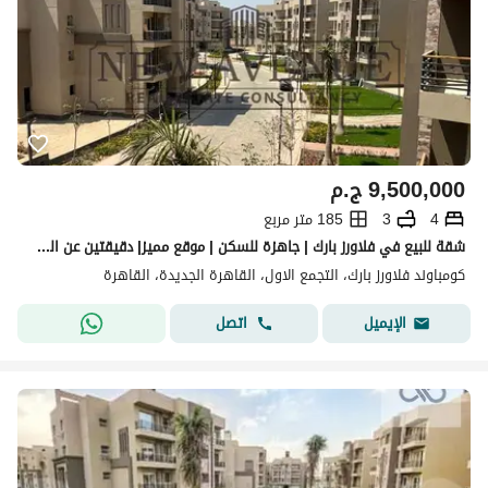
9,500,000
ج.م
4
3
185 متر مربع
شقة للبيع في فلاورز بارك | جاهزة للسكن | موقع مميز| دقيقتين عن الجامعة الأمريكية - Flowers Park
كومباوند فلاورز بارك، التجمع الاول، القاهرة الجديدة، القاهرة
اتصل
الإيميل