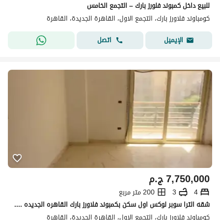
للبيع داخل كمبوند فلورز بارك – التجمع الخامس
كومباوند فلاورز بارك، التجمع الاول، القاهرة الجديدة، القاهرة
اتصل
الإيميل
7,750,000
ج.م
4
3
200 متر مربع
شقه الترا سوبر لوكس اول سكن بكمبوند فلاورز بارك القاهره الجديده . موقع متميز امام الجامعه الامريكيه خلف كمبوند ميدتاون و فيلدج جيت و مول بوينت ٩٠
كومباوند فلاورز بارك، التجمع الاول، القاهرة الجديدة، القاهرة