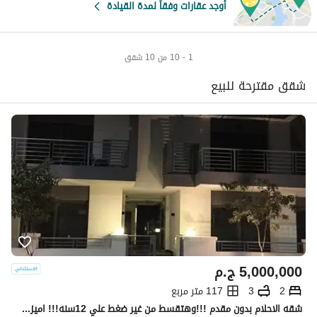
أوجد عقارات وفقاً لمدة القيادة
1 - 10 من 10 شقق
شقق مقترحة للبيع
5,000,000
ج.م
2
3
117 متر مربع
شقه الاحلام بدون مقدم !!!وهتقسط من غير ضغط علي 12سنه!!! اميز شقه في اميز لوكيشن باميز فيو في الكمبوند اوفر مش هيتكرر والسعر لقطه