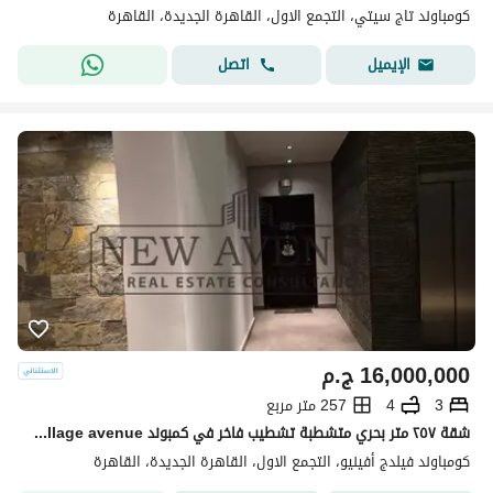
كومباوند تاج سيتي، التجمع الاول، القاهرة الجديدة، القاهرة
اتصل
الإيميل
16,000,000
ج.م
3
4
257 متر مربع
شقة ٢٥٧ متر بحري متشطبة تشطيب فاخر في كمبوند village avenue لشركة palm hills بافضل سعر
كومباوند فيلدج أفينيو، التجمع الاول، القاهرة الجديدة، القاهرة