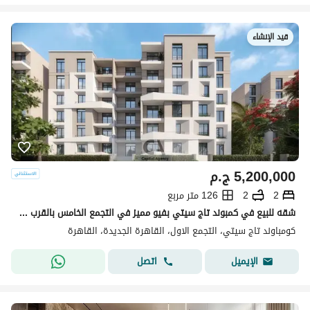
قيد الإنشاء
5,200,000
ج.م
2
2
126 متر مربع
شقه للبيع في كمبوند تاج سيتي بفيو مميز في التجمع الخامس بالقرب من الجولدن اسكوير والجامعه الامريكيه بخصم كاش 50% | Taj city
كومباوند تاج سيتي، التجمع الاول، القاهرة الجديدة، القاهرة
اتصل
الإيميل