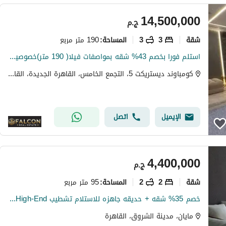
14,500,000
ج.م
شقة
3
3
190 متر مربع
المساحة
:
استلم فورا بخصم 43% شقه بمواصفات فيلا( 190 متر)خصوصيه 100% للبيع في ديستريكت 5 - District 5 التجمع الخامس دقائق من ميفيدا وهايد بارك وماونتن فيو
كومباوند ديستريكت 5، التجمع الخامس، القاهرة الجديدة، القاهرة
الإيميل
اتصل
4,400,000
ج.م
شقة
2
2
95 متر مربع
المساحة
:
خصم 35% شقه + حديقه جاهزه للاستلام تشطيب High-End كمبوند مايان - Mayan اميز Destination في الشروق وعلي طريق السويس امام مدينتي بجوار حسن علام و وصالخ
مايان، مدينة الشروق، القاهرة