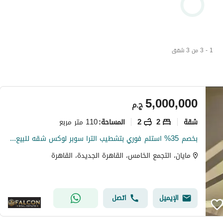
1 - 3 من 3 شقق
5,000,000
ج.م
شقة
2
2
110 متر مربع
المساحة
:
بخصم 35% استلم فوري بتشطيب الترا سوبر لوكس شقه للبيع في التجمع الخامس كمبوند مايان Mayan new cairo امام الرحاب بجوار كريك تاون والمطار دقائق من AUC
مايان، التجمع الخامس، القاهرة الجديدة، القاهرة
الإيميل
اتصل