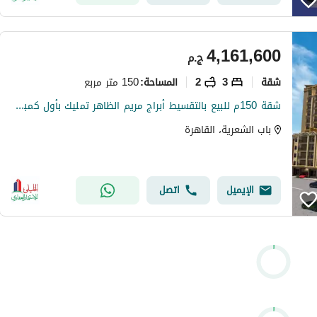
4,161,600
ج.م
شقة
3
2
150 متر مربع
المساحة
:
شقة 150م للبيع بالتقسيط أبراج مريم الظاهر تمليك بأول كمبوند بوسط البلد
باب الشعرية، القاهرة
الإيميل
اتصل