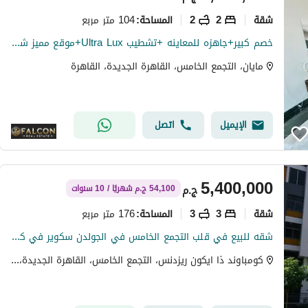
شقة
2
2
104 متر مربع
المساحة
:
خصم كبير+جاهزه للمعاينه +تشطيب Ultra Lux+موقع مميز شقه للبيع في كمبوند مايان التجمع الخامس بين سوان ليك حسن علام و LMD دقايق من HYDE PARK & MIVIDA
مايان، التجمع الخامس، القاهرة الجديدة، القاهرة
الإيميل
اتصل
5,400,000
ج.م
54,100 ج.م شهريًا / 10 سنوات
شقة
3
3
176 متر مربع
المساحة
:
شقه للبيع في قلب التجمع الخامس في الجولدن سكوير في كمبوند ايكون مقدم 5% وقسط علي 10 سنوات مع خصم كاش 35% | * Icon *
كومباوند ذا ايكون ريزدنس، التجمع الخامس، القاهرة الجديدة، القاهرة