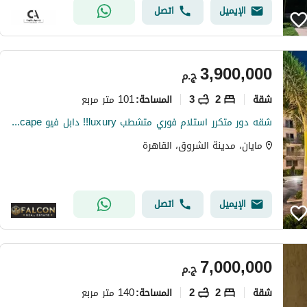
الإيميل
اتصل
3,900,000
ج.م
شقة
2
3
101 متر مربع
المساحة
:
شقه دور متكرر استلام فوري متشطب luxury!! دابل فيو pool+land scape تقسيمه رائعه باسهل خطط سداد بدون ضغط وتقسيط 10سـ بجوا لافيستا باتيو كازا + سوان ليك
مايان، مدينة الشروق، القاهرة
الإيميل
اتصل
7,000,000
ج.م
شقة
2
2
140 متر مربع
المساحة
: