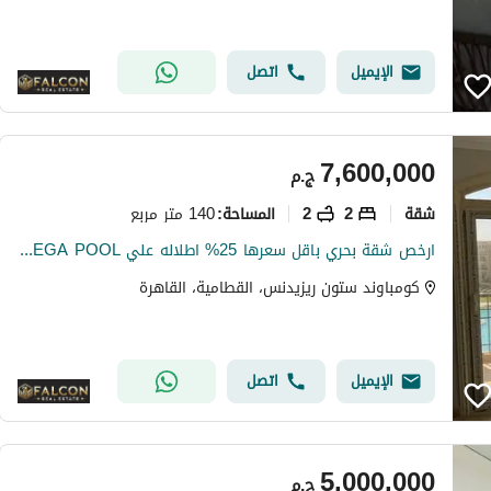
الإيميل
اتصل
7,600,000
ج.م
شقة
2
2
140 متر مربع
المساحة
:
ارخص شقة بحري باقل سعرها 25% اطلاله علي MEGA POOL كمبوند ستون ريزيدنس التجمع الخامس | Stone Residence دقايق الي ماونتن فيو و ميفيدا و بالم هيلز و AUC
كومباوند ستون ريزيدنس، القطامية، القاهرة
الإيميل
اتصل
5,000,000
ج.م