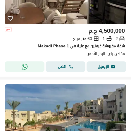
4,500,000
ج.م
2
1
60 متر مربع
شقة مفروشة غرفتين مع علية في Makadi Phase 1
مكادى باى، البحر الأحمر
اتصل
الإيميل