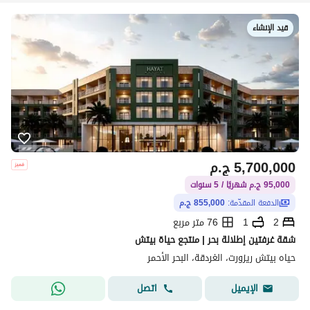
قيد الإنشاء
5,700,000
ج.م
95,000 ج.م شهريًا / 5 سنوات
الدفعة المقدّمة:
855,000 ج.م
2
1
76 متر مربع
شقة غرفتين إطلالة بحر | منتجع حياة بيتش
حياه بيتش ريزورت، الغردقة، البحر الأحمر
اتصل
الإيميل