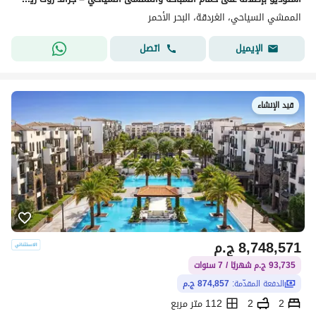
الممشي السياحي، الغردقة، البحر الأحمر
اتصل
الإيميل
قيد الإنشاء
8,748,571
ج.م
93,735 ج.م شهريًا / 7 سنوات
الدفعة المقدّمة:
874,857 ج.م
2
2
112 متر مربع