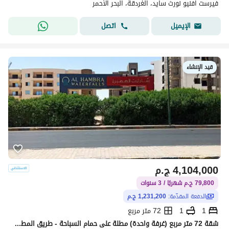
فيرست افنيو نورث سايد، الغردقة، البحر الأحمر
اتصل
الإيميل
قيد الإنشاء
4,104,000
ج.م
79,800 ج.م شهريًا / 3 سنوات
الدفعة المقدّمة:
1,231,200 ج.م
1
1
72 متر مربع
شقة 72 متر مربع (غرفة واحدة) مطلة على حمام السباحة - طريق المطار - أمام كارفور ماركت - الغردقة - البحر الأحمر .