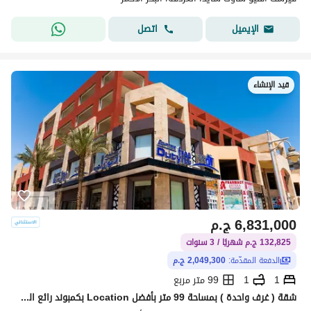
اتصل
الإيميل
قيد الإنشاء
6,831,000
ج.م
132,825 ج.م شهريًا / 3 سنوات
الدفعة المقدّمة:
2,049,300 ج.م
1
1
99 متر مربع
شقة ( غرف واحدة ) بمساحة 99 متر بأفضل Location بكمبوند رائع الخدمات على الممشى السياحى مباشرة ( Hurghada - البحر الأحمر ) من أكا للتنمية العقارية .