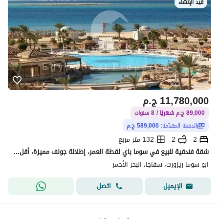
قيد الإنشاء
11,780,000
ج.م
89,000 ج.م شهريًا / 8 سنوات
الدفعة المقدّمة:
589,000 ج.م
2
2
132 متر مربع
شقة فندقية للبيع في سوما باي لقطة العمر، إطلالة جولف مميزة، أقل سعر في المشروع، متفوتش الفرصة وابدأ بـ 5% مقدم فقط
ابو سوما ريزورت، سفاجا، البحر الأحمر
اتصل
الإيميل