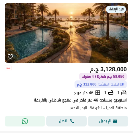
قيد الإنشاء
3,128,000
ج.م
58,650 ج.م شهريًا / 4 سنوات
الدفعة المقدّمة:
312,800 ج.م
1
1
46 متر مربع
استوديو بمساحه 46 متر فاخر في منتجع شاطئي بالغردقة
منطقة الاحياء، الغردقة، البحر الأحمر
اتصل
الإيميل