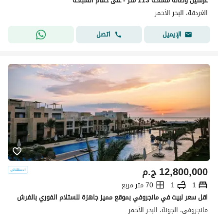
غرفتين وصالة مساحة 113 متر - على حمام السباحه
الغردقة، البحر الأحمر
اتصل
الإيميل
12,800,000
ج.م
1
1
70 متر مربع
اقل سعر لبيت في مانجروفي بموقع مميز جاهزة للستلام الفوري بالفرش
مانجروفى، الجونة، البحر الأحمر