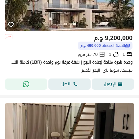
9,200,000
ج.م
الدفعة المقدّمة:
460,000 ج.م
1
1
70 متر مربع
وحدة نادرة متاحة لإعادة البيع | شقة غرفة نوم واحدة (1BR) كاملة التشطيب في ميسكا – سوما باي | بسعر 9.2 مليون جنيه مصري بعد خصم 20%
ميسكا، سوما باى، البحر الأحمر
اتصل
الإيميل