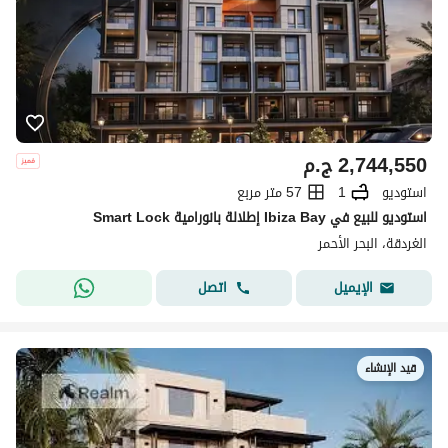
2,744,550
ج.م
استوديو
1
57 متر مربع
استوديو للبيع في Ibiza Bay إطلالة بانورامية Smart Lock
الغردقة، البحر الأحمر
اتصل
الإيميل
قيد الإنشاء