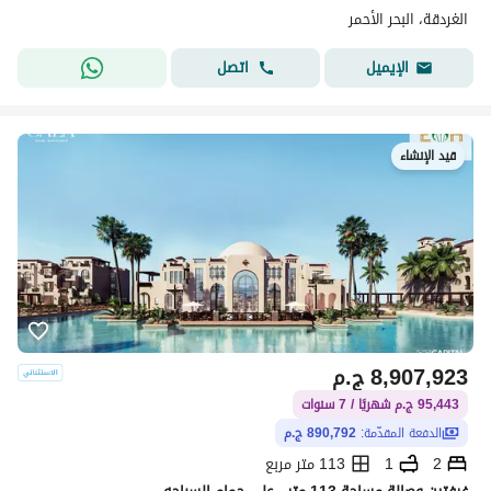
الغردقة، البحر الأحمر
اتصل
الإيميل
قيد الإنشاء
8,907,923
ج.م
95,443 ج.م شهريًا / 7 سنوات
الدفعة المقدّمة:
890,792 ج.م
2
1
113 متر مربع