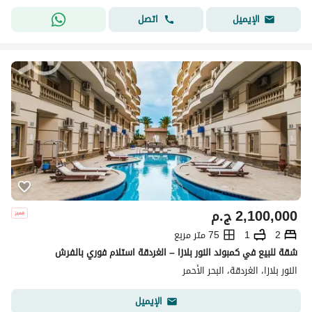
اتصل
الإيميل
2,100,000
ج.م
2
1
75 متر مربع
شقة للبيع في كمبوند النور بلازا – الغردقة استلام فوري بالفرش
النور بلازا، الغردقة، البحر الأحمر
الإيميل