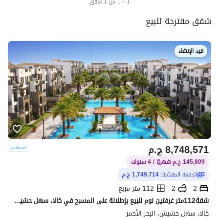
1 - 1 من 1 شقق
شقق مقترحة للبيع
قيد الإنشاء
8,748,571
ج.م
145,809 ج.م شهريًا / 4 سنوات
الدفعة المقدّمة:
1,749,714 ج.م
2
2
112 متر مربع
شقة112متر غرفتين نوم للبيع بإطلالة على المسبح في كالا، سهل حشيش
كالا، سهل حشيش، البحر الأحمر