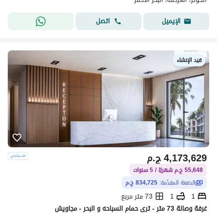
اتصل
الإيميل
قيد الإنشاء
4,173,629
ج.م
55,648 ج.م شهريًا / 5 سنوات
الدفعة المقدّمة:
834,725 ج.م
1
1
73 متر مربع
غرفة وصالة 73 متر - ترى حمام السباحه و البحر - مجاويش