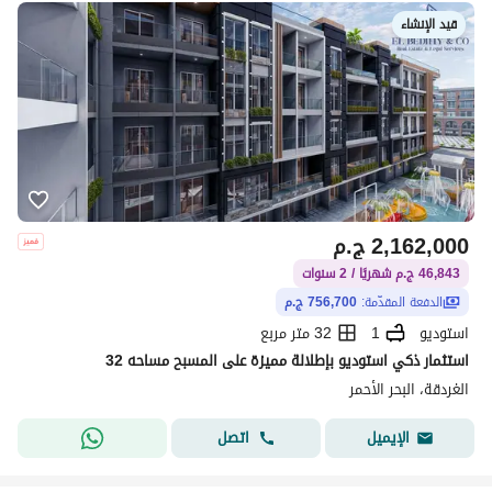
قيد الإنشاء
2,162,000
ج.م
46,843 ج.م شهريًا / 2 سنوات
الدفعة المقدّمة:
756,700 ج.م
استوديو
1
32 متر مربع
استثمار ذكي استوديو بإطلالة مميزة على المسبح مساحه 32
الغردقة، البحر الأحمر
اتصل
الإيميل