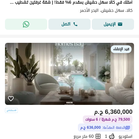
امتلك في كالا سهل حشيش بمقدم 6% فقط! | شقة غرفتين تشطيب كامل بالتكييفات
كالا، سهل حشيش، البحر الأحمر
اتصل
الإيميل
قيد الإنشاء
6,360,000
ج.م
79,500 ج.م شهريًا / 6 سنوات
الدفعة المقدّمة:
636,000 ج.م
استوديو
1
60 متر مربع