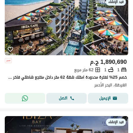
قيد الإنشاء
1,890,690
ج.م
1
1
62 متر مربع
خصم 25% لفترة محدودة امتلك شقة 62 متر داخل منتجع شاطئي فاخر في الغردقة
الغردقة، البحر الأحمر
اتصل
الإيميل
قيد الإنشاء