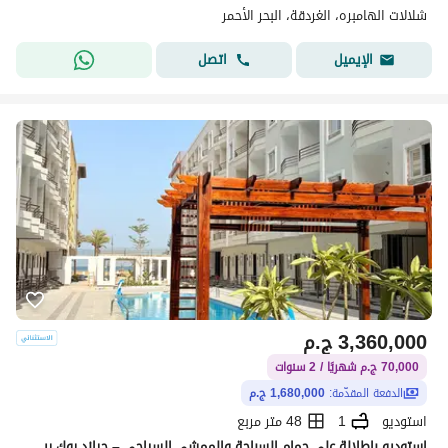
شلالات الهامبره، الغردقة، البحر الأحمر
اتصل
الإيميل
3,360,000
ج.م
70,000 ج.م شهريًا / 2 سنوات
الدفعة المقدّمة:
1,680,000 ج.م
استوديو
1
48 متر مربع
استوديو بإطلالة على حمام السباحة والممشى السياحي – جراند روك ريزورت