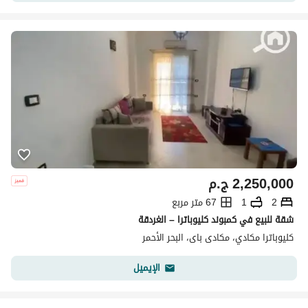
2,250,000
ج.م
2
1
67 متر مربع
شقة للبيع في كمبوند كليوباترا – الغردقة
كليوباترا مكادي، مكادى باى، البحر الأحمر
الإيميل