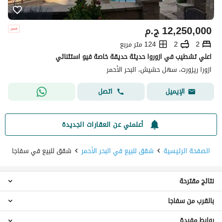
12,250,000
ج.م
2
2
124 متر مربع
اعلي تشطيب في ازوروا حديثة حديقة خاصة فيو استثنائي
ازورا ريزورت، سهل حشيش، البحر الأحمر
اتصل
الإيميل
أعلمني عن العقارات الجديدة
الصفحة الرئيسية
شقق للبيع في البحر الأحمر
شقق للبيع في سفاجا
نتائج مقترحة
بالقرب من سفاجا
شقق 2 غرفة نوم للبيع في سفاجا
شاليهات للبيع في سفاجا
روابط مفيدة
شقق للبيع في سوما باى