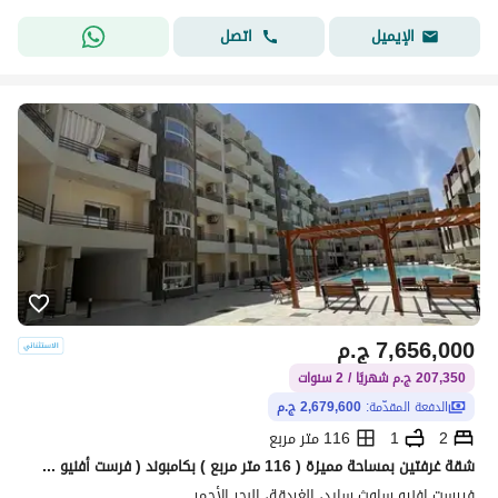
اتصل
الإيميل
7,656,000
ج.م
207,350 ج.م شهريًا / 2 سنوات
الدفعة المقدّمة:
2,679,600 ج.م
2
1
116 متر مربع
شقة غرفتين بمساحة مميزة ( 116 متر مربع ) بكامبوند ( فرست أفنيو ساوث سايد ) من أكـ جروب للتنمية العقارية ـا - البحر الأحمر - الغردقة ( Hurghada )
فيرست افنيو ساوث سايد، الغردقة، البحر الأحمر