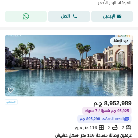
الغردقة، البحر الأحمر
اتصل
الإيميل
قيد الإنشاء
8,952,989
ج.م
95,925 ج.م شهريًا / 7 سنوات
الدفعة المقدّمة:
895,298 ج.م
2
2
116 متر مربع
غرفتين وصالة مساحة 116 متر -سهل حشيش