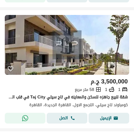
3,500,000
ج.م
1
1
58 متر مربع
شقة للبيع جاهزه للسكن والمعاينه في تاج سيتي Taj City في قلب التجمع الاول امام مطار القاهره الدولي
كومباوند تاج سيتي، التجمع الاول، القاهرة الجديدة، القاهرة
اتصل
الإيميل