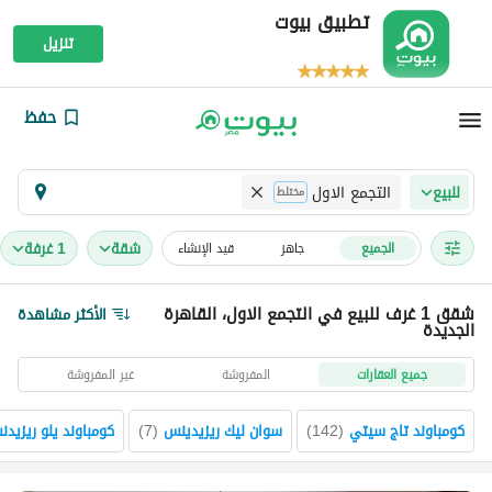
تطبيق بيوت
تنزيل
حفظ
التجمع الاول
للبيع
مختلط
شقة
1 غرفة
الجميع
جاهز
قيد الإنشاء
شقق 1 غرف للبيع في التجمع الاول، القاهرة
الأكثر مشاهدة
الجديدة
جميع العقارات
المفروشة
غير المفروشة
كومباوند تاج سيتي
(
142
)
سوان ليك ريزيدينس
(
7
)
كومباوند يلو ريزيد