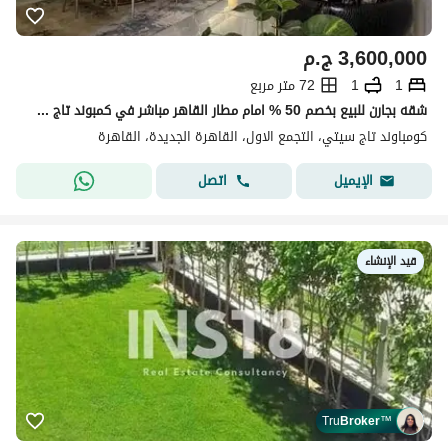
3,600,000
ج.م
1
1
72 متر مربع
شقه بجارن للبيع بخصم 50 % امام مطار القاهر مباشر في كمبوند تاج سيتي القاهره الجديده
كومباوند تاج سيتي، التجمع الاول، القاهرة الجديدة، القاهرة
اتصل
الإيميل
قيد الإنشاء
Tru
Broker
™