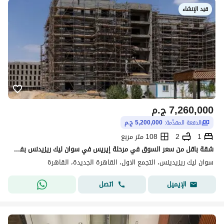
قيد الإنشاء
7,260,000
ج.م
الدفعة المقدّمة:
5,200,000 ج.م
1
2
108 متر مربع
شقة باقل من سعر السوق في مرحلة إيريس في سوان ليك ريزيدنس بفيو حديقة تشطيب كامل فترة سداد طويلة بمقدم فيو حديقة
سوان ليك ريزيدينس، التجمع الاول، القاهرة الجديدة، القاهرة
اتصل
الإيميل