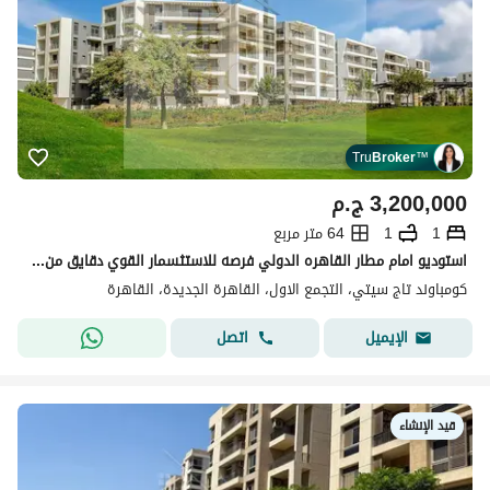
Tru
Broker
™
3,200,000
ج.م
1
1
64 متر مربع
استوديو امام مطار القاهره الدولي فرصه للاستثسمار القوي دقايق من فندق كيمبنيسكي للبيع بسعر لقطه لفتره محدوده ريسيل من المالك في كمبوند تاج سيتي
كومباوند تاج سيتي، التجمع الاول، القاهرة الجديدة، القاهرة
اتصل
الإيميل
قيد الإنشاء