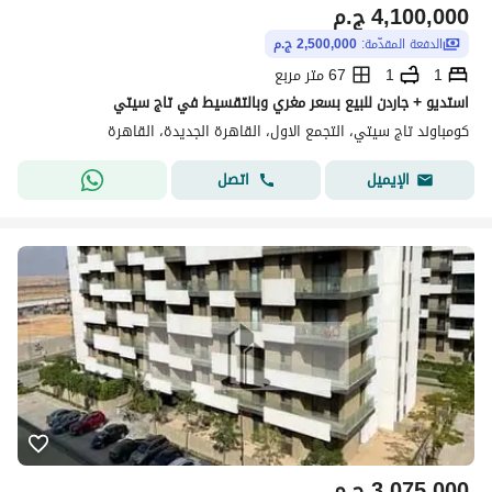
4,100,000
ج.م
الدفعة المقدّمة:
2,500,000 ج.م
1
1
67 متر مربع
استديو + جاردن للبيع بسعر مغري وبالتقسيط في تاج سيتي
كومباوند تاج سيتي، التجمع الاول، القاهرة الجديدة، القاهرة
اتصل
الإيميل
3,075,000
ج.م