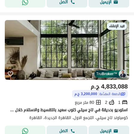
اتصل
الإيميل
قيد الإنشاء
Tru
Broker
™
4,833,088
ج.م
الدفعة المقدّمة:
3,200,000 ج.م
1
2
80 متر مربع
استوديو بحديقة في تاج سيتي كلوب سعيد بالتقسيط والاستلام خلال سنتين
كومباوند تاج سيتي، التجمع الاول، القاهرة الجديدة، القاهرة
اتصل
الإيميل