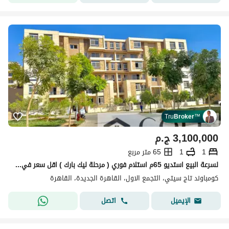
Tru
Broker
™
3,100,000
ج.م
1
1
65 متر مربع
لسرعة البيع استديو 65م استلام فوري ( مرحلة ليك بارك ) اقل سعر في كمبوند تاج سيتي – التجمع الخامس
كومباوند تاج سيتي، التجمع الاول، القاهرة الجديدة، القاهرة
اتصل
الإيميل