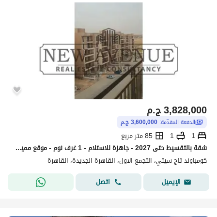
3,828,000
ج.م
الدفعة المقدّمة:
3,600,000 ج.م
1
1
85 متر مربع
شقة بالتقسيط حتى 2027 - جاهزة للاستلام - 1 غرف نوم - موقع مميز - في كمبوند تاج سيتي - نيو كايرو
كومباوند تاج سيتي، التجمع الاول، القاهرة الجديدة، القاهرة
اتصل
الإيميل