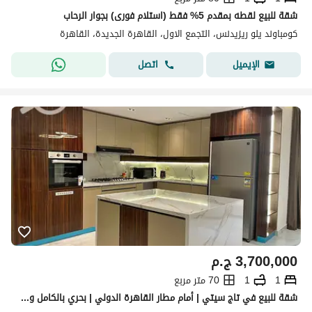
شقة للبيع لقطه بمقدم 5% فقط (استلام فورى) بجوار الرحاب
كومباوند يلو ريزيدنس، التجمع الاول، القاهرة الجديدة، القاهرة
اتصل
الإيميل
3,700,000
ج.م
1
1
70 متر مربع
شقة للبيع في تاج سيتي | أمام مطار القاهرة الدولي | بحري بالكامل وفيو مفتوح