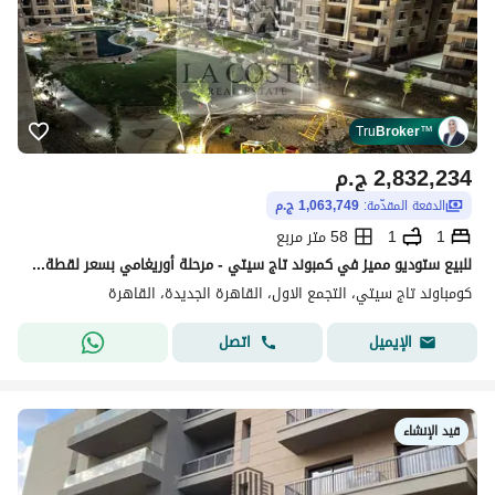
Tru
Broker
™
2,832,234
ج.م
الدفعة المقدّمة:
1,063,749 ج.م
1
1
58 متر مربع
للبيع ستوديو مميز في كمبوند تاج سيتي - مرحلة أوريغامي بسعر لقطة من المالك
كومباوند تاج سيتي، التجمع الاول، القاهرة الجديدة، القاهرة
اتصل
الإيميل
قيد الإنشاء