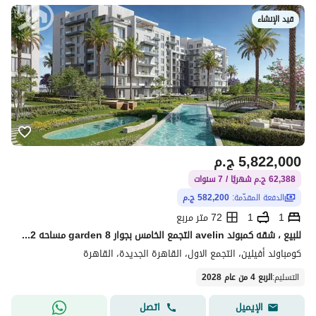
قيد الإنشاء
5,822,000
ج.م
62,388 ج.م شهريًا / 7 سنوات
الدفعة المقدّمة:
582,200 ج.م
1
1
72 متر مربع
للبيع ، شقه كمبوند avelin التجمع الخامس بجوار garden 8 مساحه 72م تلسيم خلال سنه اقوي لوكيشن في قلب التجمع الخامس
كومباوند أفيلين، التجمع الاول، القاهرة الجديدة، القاهرة
التسليم
:
الربع 4 من عام 2028
اتصل
الإيميل