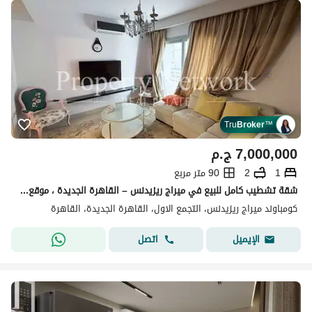
Tru
Broker
™
7,000,000
ج.م
1
2
90 متر مربع
شقة تشطيب كامل للبيع في ميراج ريزيدنس – القاهرة الجديدة ، موقع مميز ، جاهزة للاستلام الفوري
كومباوند ميراج ريزيدنس، التجمع الاول، القاهرة الجديدة، القاهرة
اتصل
الإيميل