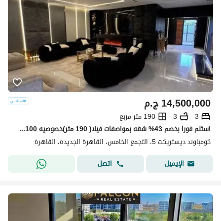
14,500,000
ج.م
3
3
190 متر مربع
استلم فورا بخصم 43% شقه بمواصفات فيلا( 190 متر)خصوصيه 100% للبيع في ديستريكت 5 - District 5 التجمع الخامس دقائق من ميفيدا وهايد بارك وماونتن فيو
كومباوند ديستريكت 5، التجمع الخامس، القاهرة الجديدة، القاهرة
اتصل
الإيميل