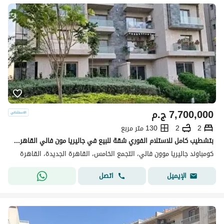
7,700,000
ج.م
2
2
130 متر مربع
بتشطيب كامل للاستلام الفوري شقة للبيع في جاليريا مون فالي القاهرة الجديدة Galleria Moon Valley New Cairo
كومباوند جاليريا موون فالي، التجمع الخامس، القاهرة الجديدة، القاهرة
اتصل
الإيميل