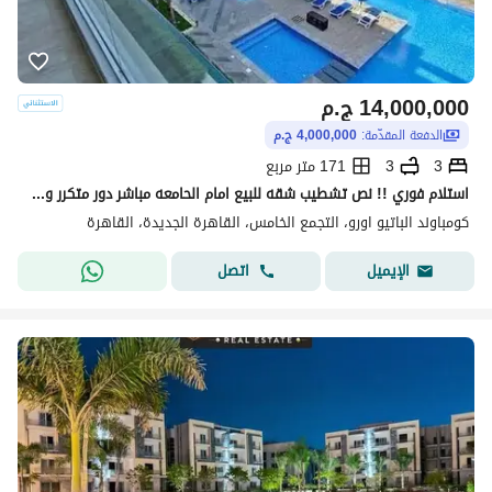
14,000,000
ج.م
الدفعة المقدّمة:
4,000,000 ج.م
3
3
171 متر مربع
استلام فوري !! نص تشطيب شقه للبيع امام الحامعه مباشر دور متكرر وفيو خيالي vip لوكيشن 171م 3غرف 3 حمام فيو بوول & لاند سكيب -بجوار ماونتن فيو-ميفيدا
كومباوند الباتيو اورو، التجمع الخامس، القاهرة الجديدة، القاهرة
اتصل
الإيميل