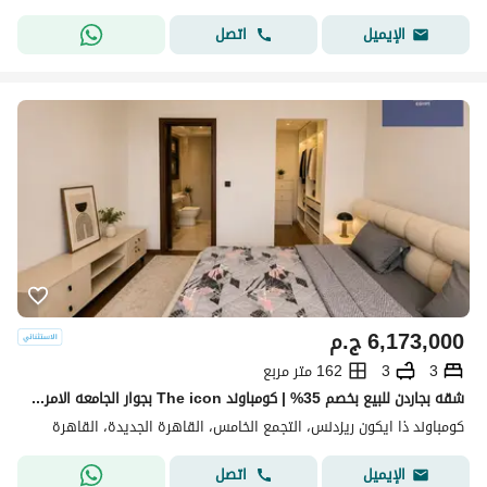
اتصل
الإيميل
6,173,000
ج.م
3
3
162 متر مربع
شقه بجاردن للبيع بخصم 35% | كومباوند The icon بجوار الجامعه الامريكيه | فيو مميز مفتوح علي لاندسكيب | التجمع الخامس | القاهرة الجديدة
كومباوند ذا ايكون ريزدنس، التجمع الخامس، القاهرة الجديدة، القاهرة
اتصل
الإيميل