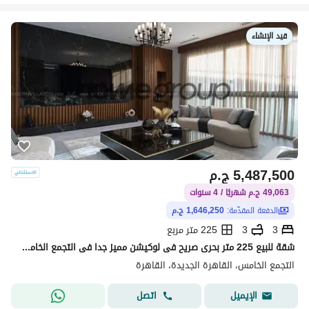
قيد الإنشاء
5,487,500
ج.م
49,063 ج.م شهريًا / 4 سنوات
الدفعة المقدّمة:
1,646,250 ج.م
3
3
225 متر مربع
شقة للبيع 225 متر بحرى صريح فى لوكيشن مميز جدا فى التجمع الخامس من المالك مباشرة
التجمع الخامس، القاهرة الجديدة، القاهرة
اتصل
الإيميل