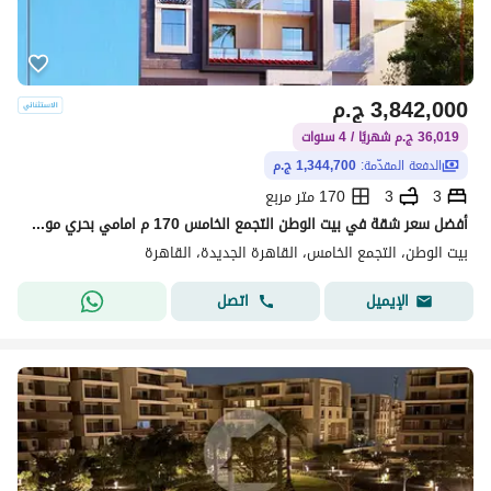
3,842,000
ج.م
36,019 ج.م شهريًا / 4 سنوات
الدفعة المقدّمة:
1,344,700 ج.م
3
3
170 متر مربع
أفضل سعر شقة في بيت الوطن التجمع الخامس 170 م امامي بحري موقع مميز في الحي الخامس بمقدم 35 % وباقي على48 شهر
بيت الوطن، التجمع الخامس، القاهرة الجديدة، القاهرة
اتصل
الإيميل