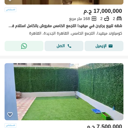
17,000,000
ج.م
2
2
168 متر مربع
شقه للبيع بجاردن في ميفيدا التجمع الخامس مفروش بالكامل استلام فوري
كومباوند ميفيدا، التجمع الخامس، القاهرة الجديدة، القاهرة
اتصل
الإيميل
7,500,000
ج.م