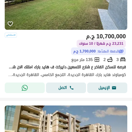
10,700,000
ج.م
23,231 ج.م شهريًا / 10 سنوات
الدفعة المقدّمة:
1,700,000 ج.م
3
2
135 متر مربع
فرصه للسكن الفاخر ع شارع التسعين دايركت ف هايد بارك امتلك الان شقه مع جاردن ومدخل خاص تطل ع سنترال بارك 15 فدان بجوار زد ايست دقايق من ازار ماونتن فيو
كومباوند هايد بارك القاهرة الجديدة، التجمع الخامس، القاهرة الجديدة، القاهرة
اتصل
الإيميل