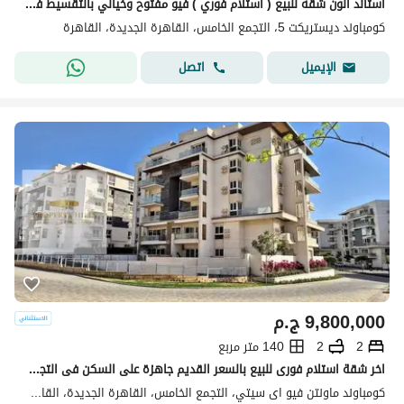
استاند الون شقه للبيع ( استلام فوري ) فيو مفتوح وخيالي بالتقسيط في كمبوند ديستركت 5 في التجمع الخامس بجوار نيو قطاميه
كومباوند ديستريكت 5، التجمع الخامس، القاهرة الجديدة، القاهرة
اتصل
الإيميل
9,800,000
ج.م
2
2
140 متر مربع
اخر شقة استلام فورى للبيع بالسعر القديم جاهزة على السكن فى التجمع الخامس بالقرب من اهم المحاور الرئيسية
كومباوند ماونتن فيو اى سيتي، التجمع الخامس، القاهرة الجديدة، القاهرة