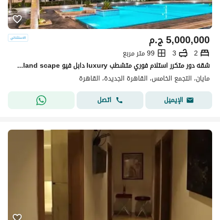
5,000,000
ج.م
2
3
99 متر مربع
شقه دور متكرر استلام فوري متشطب luxury دابل فيو pool+land scape تقسيمه رائعه باسهل خطط سداد بدون ضغط وتقسيط ع اطول عدد سنوات الرحاب-سوان ليك-كريك تاون
مايان، التجمع الخامس، القاهرة الجديدة، القاهرة
اتصل
الإيميل