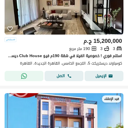
15,200,000
ج.م
3
3
190 متر مربع
استلم فوري ! خصوصية الفيلا في شقة 190م فيـو Club House ديستريكت 5 للبيع District 5 بجوار نيو قطامية وميفيدا ودقائق من تاج سيتي وماونتن فيو التجمع
كومباوند ديستريكت 5، التجمع الخامس، القاهرة الجديدة، القاهرة
اتصل
الإيميل
قيد الإنشاء