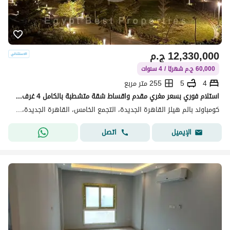
12,330,000
ج.م
60,000 ج.م شهريًا / 4 سنوات
4
5
255 متر مربع
استلام فوري بسعر مغري مقدم واقساط شقة متشطبة بالكامل 4 غرف 255 متر للبيع في كمباوند بالم هيلز نيو كايرو التجمع الخامس
كومباوند بالم هيلز القاهرة الجديدة، التجمع الخامس، القاهرة الجديدة، القاهرة
اتصل
الإيميل