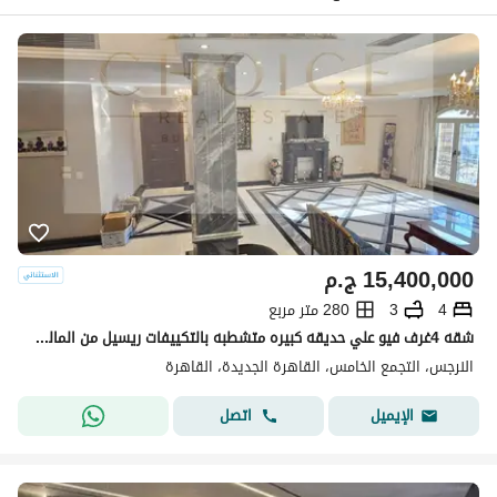
15,400,000
ج.م
4
3
280 متر مربع
شقه 4غرف فيو علي حديقه كبيره متشطبه بالتكييفات ريسيل من المالك في النرجس 3 فيلات - بالقاهره الجديده - بسعر لقطه
النرجس، التجمع الخامس، القاهرة الجديدة، القاهرة
اتصل
الإيميل