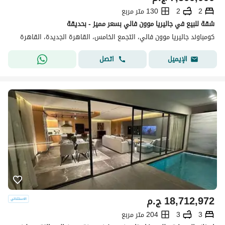
2
2
130 متر مربع
شقة للبيع في جاليريا موون فالي بسعر مميز - بحديقة
كومباوند جاليريا موون فالي، التجمع الخامس، القاهرة الجديدة، القاهرة
اتصل
الإيميل
18,712,972
ج.م
3
3
204 متر مربع