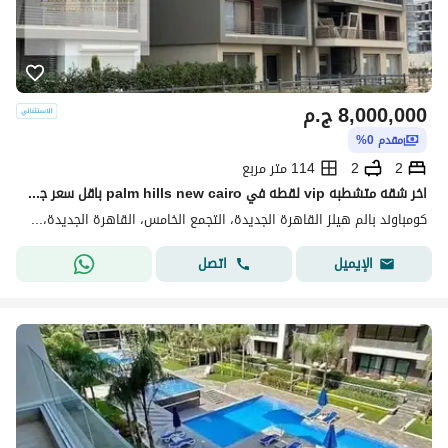
8,000,000
ج.م
مقدم 0%
2
2
114 متر مربع
اخر شقه متشطبه vip لقطه في palm hills new cairo باقل سعر جاهزه للمعاينه
كومباوند بالم هيلز القاهرة الجديدة، التجمع الخامس، القاهرة الجديدة، القاهرة
اتصل
الإيميل