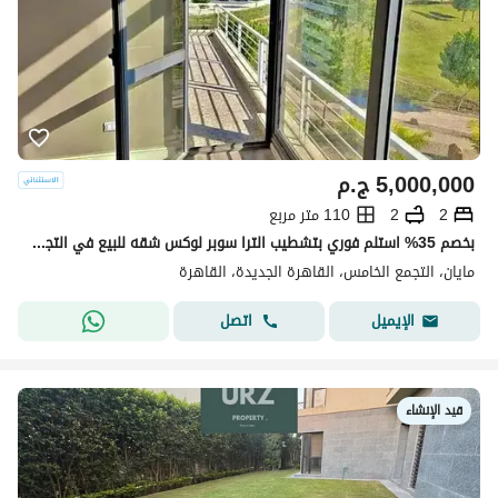
5,000,000
ج.م
2
2
110 متر مربع
بخصم 35% استلم فوري بتشطيب الترا سوبر لوكس شقه للبيع في التجمع الخامس كمبوند مايان Mayan new cairo امام الرحاب بجوار كريك تاون والمطار دقائق من AUC
مايان، التجمع الخامس، القاهرة الجديدة، القاهرة
اتصل
الإيميل
قيد الإنشاء