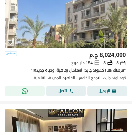
8,024,000
ج.م
3
3
154 متر مربع
"فرصتك هنا! كمبوند جايد: استثمار، رفاهية، وحياة جديدة!"
كومباوند جايد، التجمع الخامس، القاهرة الجديدة، القاهرة
اتصل
الإيميل