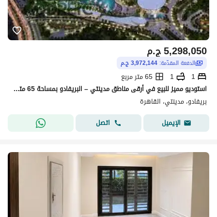
5,298,050
ج.م
الدفعة المقدّمة:
3,972,144 ج.م
1
1
65 متر مربع
استوديو مميز للبيع في أرقى مناطق مدينتي – البريفادو بمساحة 65 متر بتقسيمة عملية تجمع بين الراحة والأناقة جميع الخدمات الرئيسية
بريفادو، مدينتي، القاهرة
اتصل
الإيميل