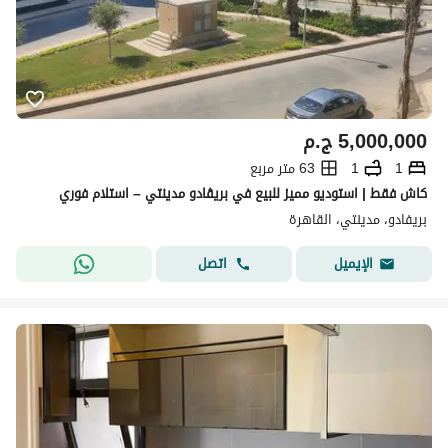
5,000,000
ج.م
1
1
63 متر مربع
كاش فقط | استوديو مميز للبيع في بريڤادو مدينتي – استلام فوري
بريفادو، مدينتي، القاهرة
اتصل
الإيميل