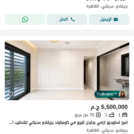
بريفادو، مدينتي، القاهرة
اتصل
الإيميل
Tru
Broker
™
5,500,000
ج.م
1
1
70 متر مربع
اميز استوديو ارضي بجاردن للبيع في كومباوند بريفادو مدينتي تشطيب الترا سوبر لوكس بموقع مميز امام The Spine
بريفادو، مدينتي، القاهرة