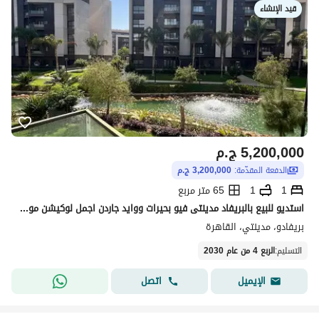
قيد الإنشاء
5,200,000
ج.م
الدفعة المقدّمة:
3,200,000 ج.م
1
1
65 متر مربع
استديو للبيع بالبريفاد مدينتى فيو بحيرات ووايد جاردن اجمل لوكيشن موجود في بريفادو
بريفادو، مدينتي، القاهرة
التسليم
:
الربع 4 من عام 2030
اتصل
الإيميل