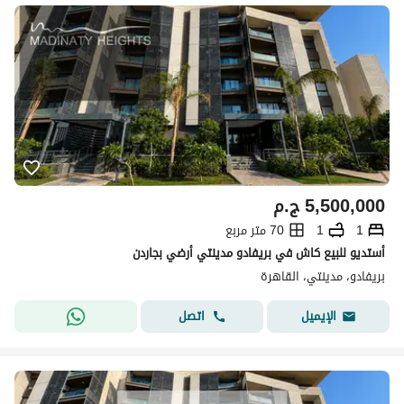
5,500,000
ج.م
1
1
70 متر مربع
أستديو للبيع كاش في بريفادو مدينتي أرضي بجاردن
بريفادو، مدينتي، القاهرة
اتصل
الإيميل