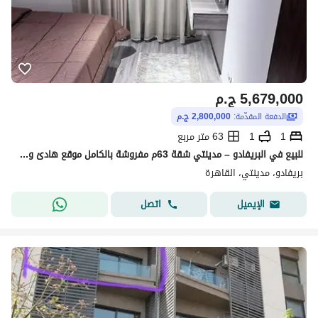
5,679,000
ج.م
الدفعة المقدّمة:
2,800,000 ج.م
1
1
63 متر مربع
للبيع في البريفادو – مدينتي شقة 63م مفروشة بالكامل موقع هادئ ومميز جدًا وقريب من الخدمات * مجتمع هادئ جدًا وخصوصية عالية * مباني جديدة + تشطيب راقي
بريفادو، مدينتي، القاهرة
اتصل
الإيميل