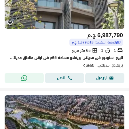
6,987,790
ج.م
الدفعة المقدّمة:
1,879,618 ج.م
1
1
65 متر مربع
للبيع استوديو فى مدينتى بريفادو مساحه 65م فى ارقى مناطق مدينتى فيو وايد جاردن قريب من جميع الخدمات شامل العدادات وصيانه والنادى اوفر لا يعوض
بريفادو، مدينتي، القاهرة
اتصل
الإيميل