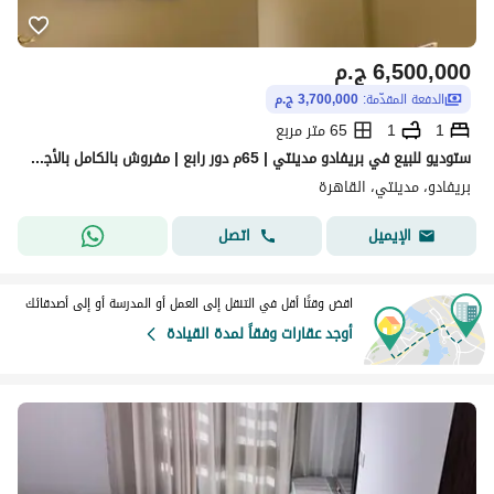
6,500,000
ج.م
الدفعة المقدّمة:
3,700,000 ج.م
1
1
65 متر مربع
ستوديو للبيع في بريفادو مدينتي | 65م دور رابع | مفروش بالكامل بالأجهزة | أوفر مميز وفرصة استثمارية رائعة
بريفادو، مدينتي، القاهرة
اتصل
الإيميل
اقض وقتًا أقل في التنقل إلى العمل أو المدرسة أو إلى أصدقائك
أوجد عقارات وفقاً لمدة القيادة