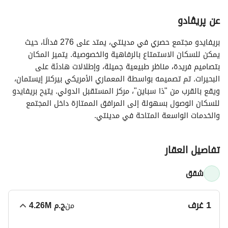
عن پريڤادو
بريفايدو مجتمع حصري في مدينتي، يمتد على 276 فدانًا، حيث
يمكن للسكان الاستمتاع بالرفاهية والخصوصية. يتميز المكان
بتصاميم فريدة، مناظر طبيعية جميلة، وإطلالات هادئة على
البحيرات. تم تصميمه بواسطة المعماري الأمريكي بيركنز إيستمان،
ويقع بالقرب من "ذا سباين"، مركز المستقبل الدولي. يتيح بريفايدو
للسكان الوصول بسهولة إلى المرافق الممتازة داخل المجتمع
والخدمات الواسعة المتاحة في مدينتي.
تفاصيل العقار
شقق
1 غرف
من
ج.م
4.26M