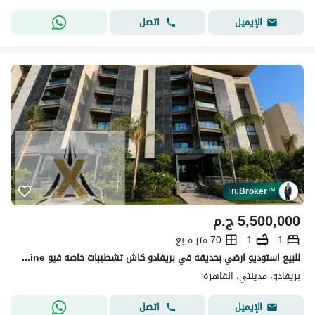
اتصل
الإيميل
Tru
Broker
™
5,500,000
ج.م
1
1
70 متر مربع
للبيع استوديو ارضي بحديقه في بريفادو كاش تشطيبات خاصه فيو spine
بريفادو، مدينتي، القاهرة
اتصل
الإيميل