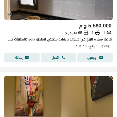
5,580,000
ج.م
1
1
65 متر مربع
فرصه مميزه للبيع في كمبوند بريفادو مدينتي استديو 65م تشطيبات خاصه بالتكييفات والمطبخ دور رابع فيو مميز بسعر مميز جدا
بريفادو، مدينتي، القاهرة
اتصل
رسالة
الإيميل