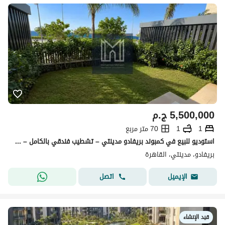
5,500,000
ج.م
1
1
70 متر مربع
استوديو للبيع في كمبوند بريفادو مدينتي – تشطيب فندقي بالكامل – جاهز للسكن أو الاستثمار.
بريفادو، مدينتي، القاهرة
اتصل
الإيميل
قيد الإنشاء