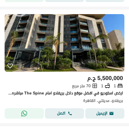
5,500,000
ج.م
1
1
70 متر مربع
ارخص استوديو في افضل موقع داخل بريفادو امام The Spine مباشره والفرصه لن تتكرر
بريفادو، مدينتي، القاهرة
اتصل
الإيميل