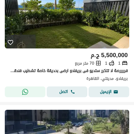
5,500,000
ج.م
1
1
70 متر مربع
فرررررصة لا تتكرر ستديو فى بريفادو ارضى بحديقة خاصة تشطيب فندقى غير مجروح بالمرة ( بريفادو ) مساحه ٧٠ متر وحديقه ٣٥ متر امام مشروع سباين مباشرة خالص التمن كاش السعر : ٥ مليون ٥٠٠ الف متاح صور وفيديو Mx333
بريفادو، مدينتي، القاهرة
اتصل
الإيميل