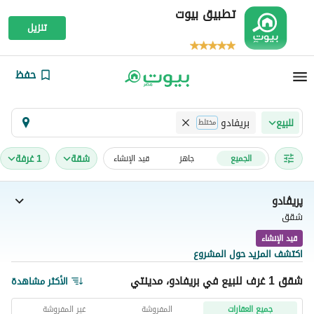
تطبيق بيوت
تنزيل
حفظ
بريفادو
للبيع
مختلط
شقة
1 غرفة
الجميع
جاهز
قيد الإنشاء
پريڤادو
شقق
قيد الإنشاء
اكتشف المزيد حول المشروع
شقق 1 غرف للبيع في بريفادو، مدينتي
الأكثر مشاهدة
جميع العقارات
المفروشة
غير المفروشة