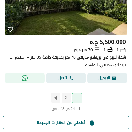
5,500,000
ج.م
1
1
70 متر مربع
شقة للبيع في بريفادو مدينتي 70 متر بحديقة خاصة 35 متر – استلام فوري
بريفادو، مدينتي، القاهرة
اتصل
الإيميل
2
1
1 - 24 من 43 شقق
أعلمني عن العقارات الجديدة