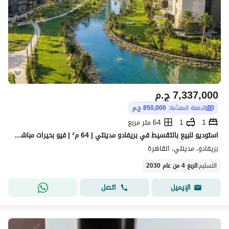
7,337,000
ج.م
الدفعة المقدّمة:
850,000 ج.م
1
1
64 متر مربع
استوديو للبيع بالتقسيط في بريفادو مدينتي | 64 م² | فيو بحيرات مباشر | بمقدم 850,000 فرصة استثمارية مميزة.
بريفادو، مدينتي، القاهرة
التسليم
:
الربع 4 من عام 2030
اتصل
الإيميل