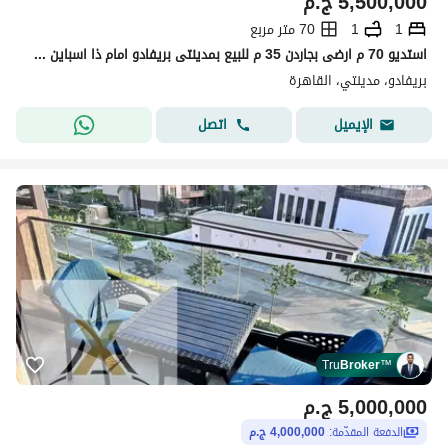
5,500,000
ج.م
1
1
70 متر مربع
استديو 70 م ارضى بجاردن 35 م للبيع بمدينتى بريفادو امام ذا اسباين مباشرة تشطيبات خاصة بالكامل
بريفادو، مدينتي، القاهرة
اتصل
الإيميل
Tru
Broker
™
5,000,000
ج.م
الدفعة المقدّمة:
4,000,000 ج.م