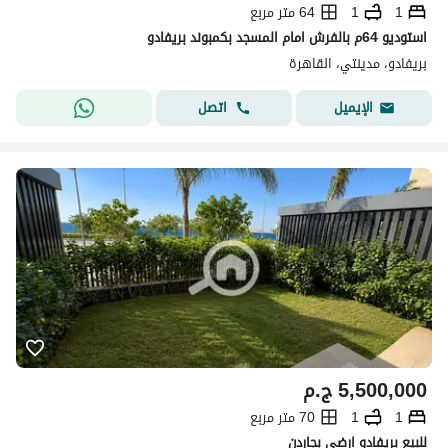
1
1
64 متر مربع
استوديو 64م بالفرش امام المسجد بكمبوند بريفادو
بريفادو، مدينتي، القاهرة
اتصل
الإيميل
5,500,000
ج.م
1
1
70 متر مربع
للبيع بريفادو ارضي بجاردن