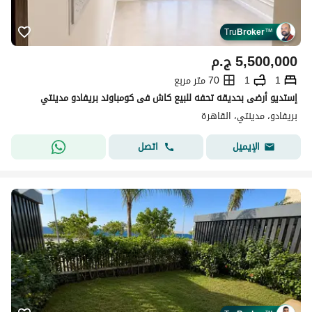
Tru
Broker
™
5,500,000
ج.م
1
1
70 متر مربع
إستديو أرضى بحديقه تحفه للبيع كاش فى كومباوند بريفادو مدينتي
بريفادو، مدينتي، القاهرة
اتصل
الإيميل