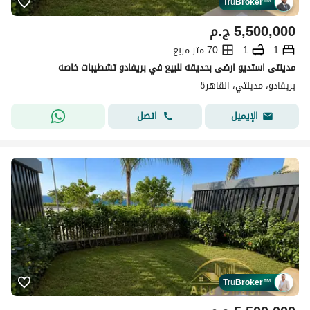
Tru
Broker
™
5,500,000
ج.م
1
1
70 متر مربع
مدينتى استديو ارضى بحديقه للبيع في بريفادو تشطيبات خاصه
بريفادو، مدينتي، القاهرة
اتصل
الإيميل
Tru
Broker
™