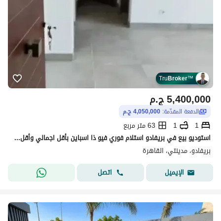
Tru
Broker
™
5,400,000
ج.م
الدفعة المقدّمة:
4,050,000 ج.م
1
1
63 متر مربع
استوديو بيع في بريفادو استلام فوري فيو ذا اسباين بأقل اجمالي وأقل اوفر واطول فتره سداد لوكيشن مميز جدا
بريفادو، مدينتي، القاهرة
اتصل
الإيميل