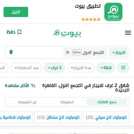
تطبيق بيوت
تنزيل
حفظ
التجمع الاول
للايجار
مختلط
شقة
مدة الايجار
2 غرف
عدد الحمامات
الس
شقق 2 غرف للايجار في التجمع الاول، القاهرة
الأكثر مشاهدة
الجديدة
جميع العقارات
المفروشة
غير المفروشة
كومباوند تاج سيتي
(
25
)
كومباوند تاج سلطان
(
15
)
كومباوند قطامية بلا