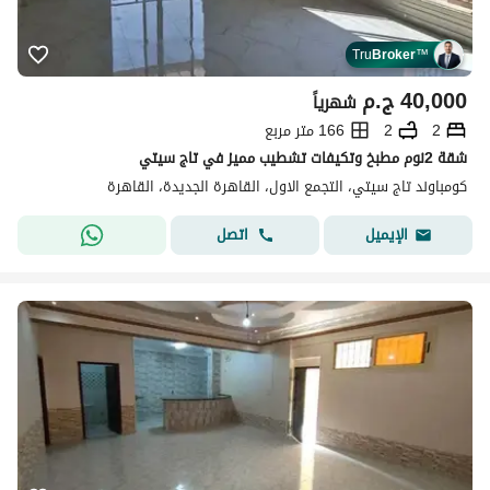
Tru
Broker
™
40,000
ج.م
شهرياً
2
2
166 متر مربع
شقة 2نوم مطبخ وتكيفات تشطيب مميز في تاج سيتي
كومباوند تاج سيتي، التجمع الاول، القاهرة الجديدة، القاهرة
اتصل
الإيميل