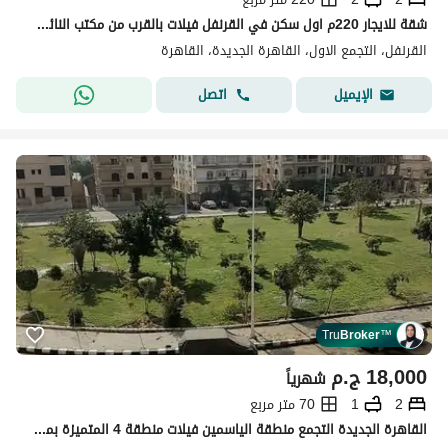
شقة للايجار 220م اول سكن في القرنفل فيلات بالقرب من مكتب النائب العام
القرنفل، التجمع الاول، القاهرة الجديدة، القاهرة
اتصل
الإيميل
Tru
Broker
™
18,000
ج.م
شهرياً
2
1
70 متر مربع
القاهرة الجديدة التجمع منطقة الياسمين فيلات منطقة 4 المتميزة بموقع حيوي بجوار مدرسة مانشستر ومدرسة النيل الدولية وخطوات من الخدمات والمحاور