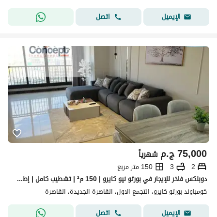
اتصل
الإيميل
75,000
ج.م
شهرياً
2
3
150 متر مربع
دوبلكس فاخر للإيجار في بورتو نيو كايرو | 150 م² | تشطيب كامل | إطلالة بانورامية | بالقرب من الجامعة الأمريكية
كومباوند بورتو كايرو، التجمع الاول، القاهرة الجديدة، القاهرة
اتصل
الإيميل