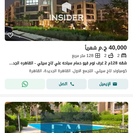
40,000
ج.م
شهرياً
2
2
128 متر مربع
شقه 128م 2 غرف نوم فيو حمام سباحه علي تاج سيتي - القاهره الجديده
كومباوند تاج سيتي، التجمع الاول، القاهرة الجديدة، القاهرة
اتصل
الإيميل