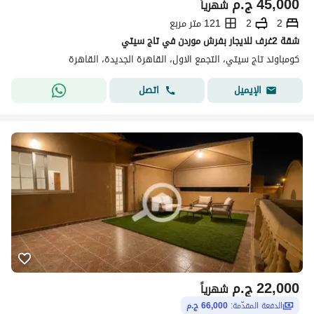
45,000
ج.م
شهرياً
2
2
121 متر مربع
شقة 2غرف للايجار بفرش موردن في تاج سيتي
كومباوند تاج سيتي، التجمع الاول، القاهرة الجديدة، القاهرة
اتصل
الإيميل
22,000
ج.م
شهرياً
الدفعة المقدّمة:
66,000 ج.م