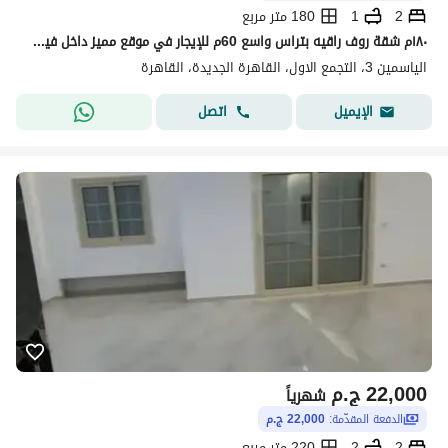
2
1
180 متر مربع
١٨٠م شقة روف راقيه بتراس واسع 60م للإيجار في موقع مميز داخل فيلات الياسمين – التجمع الأول مكونة من:
الياسمين 3، التجمع الاول، القاهرة الجديدة، القاهرة
اتصل
الإيميل
22,000
ج.م
شهرياً
الدفعة المقدّمة:
22,000 ج.م
2
2
220 متر مربع