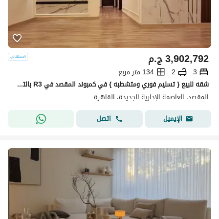
3,902,792
ج.م
3
2
134 متر مربع
شقه للبيع { تسليم فوري ومتشطبه } في كمبوند المقصد في R3 بالتقسيط علي 10 سنوات في العاصمه الاداريه
المقصد، العاصمة الإدارية الجديدة، القاهرة
اتصل
الإيميل