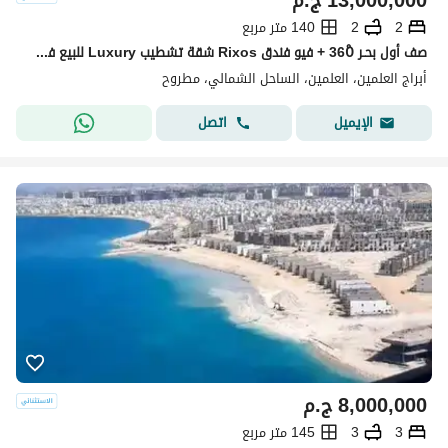
13,000,000
ج.م
2
2
140 متر مربع
صف أول بحـر 360ْ + فيو فندق Rixos شقة تشطيب Luxury للبيع في أبراج العلمين الساحل الشمالي بجوار مارينا ومراسي Alamein Towers North Coast
أبراج العلمين، العلمين، الساحل الشمالي، مطروح
اتصل
الإيميل
8,000,000
ج.م
3
3
145 متر مربع