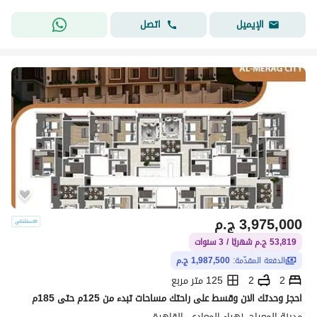
اتصل
الإيميل
3,975,000
ج.م
53,819 ج.م شهريًا / 3 سنوات
الدفعة المقدّمة:
1,987,500 ج.م
2
2
125 متر مربع
احجز وحدتك الان وقسط على راحتك مساحات تبدء من 125م حتى 185م
مدينة المعراج، زهراء المعادى، القاهرة