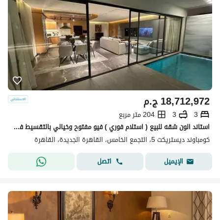
18,712,972
ج.م
3
3
204 متر مربع
استاند الون شقه للبيع ( استلام فوري ) فيو مفتوح وخيالي بالتقسيط في كمبوند ديستركت 5 في التجمع الخامس بجوار نيو قطاميه
كومباوند ديستريكت 5، التجمع الخامس، القاهرة الجديدة، القاهرة
اتصل
الإيميل