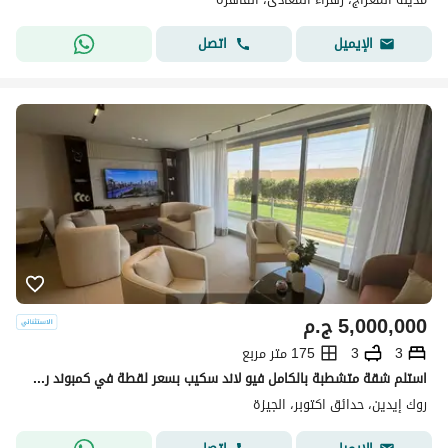
اتصل
الإيميل
5,000,000
ج.م
3
3
175 متر مربع
استلم شقة متشطبة بالكامل فيو لاند سكيب بسعر لقطة في كمبوند روك ايدن علي طريق زويل بجانب o west
روك إيدين، حدائق اكتوبر، الجيزة