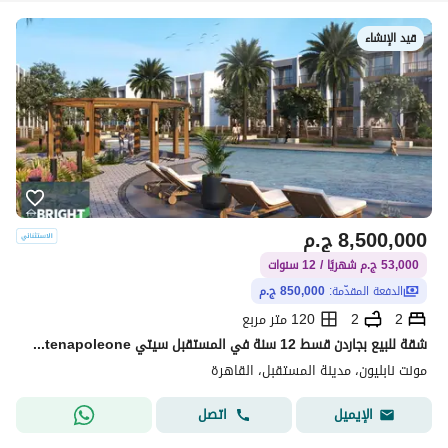
قيد الإنشاء
8,500,000
ج.م
53,000 ج.م شهريًا / 12 سنوات
الدفعة المقدّمة:
850,000 ج.م
2
2
120 متر مربع
شقة للبيع بجاردن قسط 12 سنة في المستقبل سيتي Montenapoleone
مونت نابليون، مدينة المستقبل، القاهرة
اتصل
الإيميل