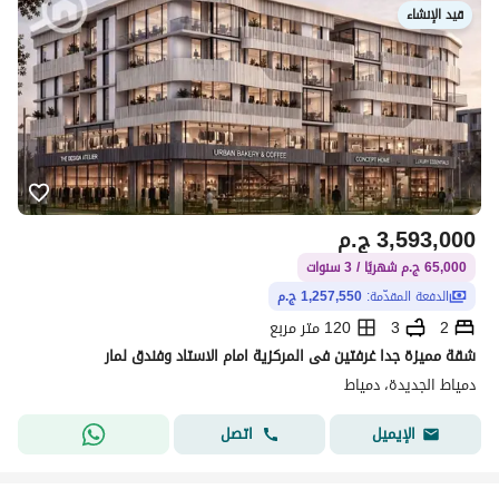
قيد الإنشاء
3,593,000
ج.م
65,000 ج.م شهريًا / 3 سنوات
الدفعة المقدّمة:
1,257,550 ج.م
2
3
120 متر مربع
شقة مميزة جدا غرفتين فى المركزية امام الاستاد وفندق لمار
دمياط الجديدة، دمياط
اتصل
الإيميل