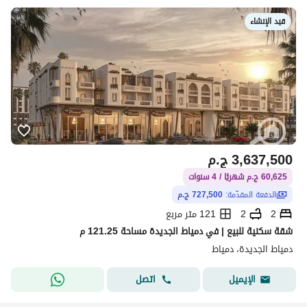
قيد الإنشاء
3,637,500
ج.م
60,625 ج.م شهريًا / 4 سنوات
الدفعة المقدّمة:
727,500 ج.م
2
2
121 متر مربع
شقة سكنية للبيع | في دمياط الجديدة مساحة 121.25 م
دمياط الجديدة، دمياط
اتصل
الإيميل