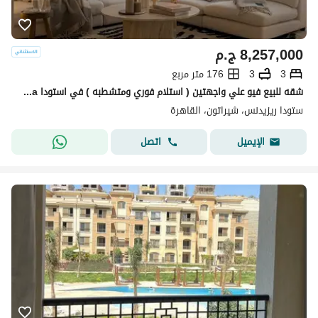
8,257,000
ج.م
3
3
176 متر مربع
شقه للبيع فيو علي واجهتين ( استلام فوري ومتشطبه ) في استودا stoda بمصر الجديده
ستودا ريزيدنس، شيراتون، القاهرة
اتصل
الإيميل