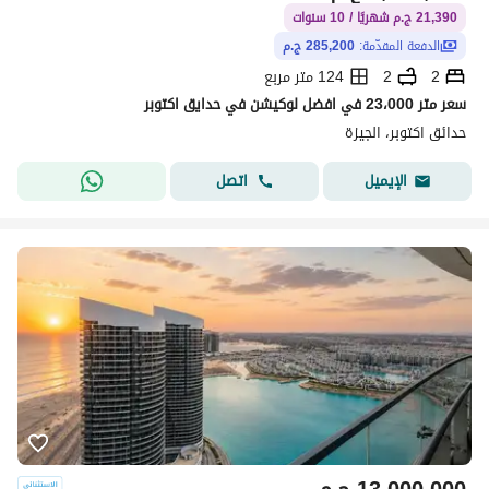
21,390 ج.م شهريًا / 10 سنوات
الدفعة المقدّمة:
285,200 ج.م
2
2
124 متر مربع
سعر متر 23،000 في افضل لوكيشن في حدايق اكتوبر
حدائق اكتوبر، الجيزة
اتصل
الإيميل