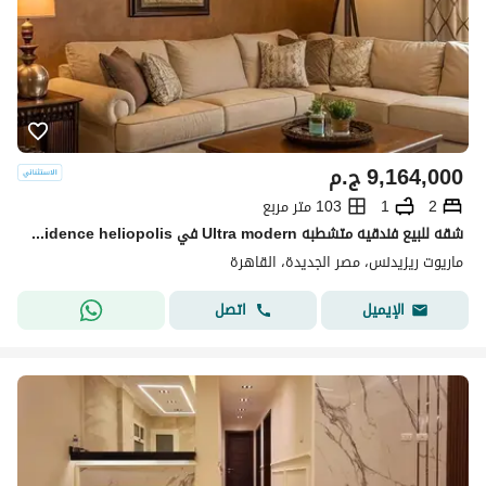
9,164,000
ج.م
2
1
103 متر مربع
شقه للبيع فندقيه متشطبه Ultra modern في marriott residence heliopolis في مصر الجديده بجوار سيتي ستنر الماظه
ماريوت ريزيدنس، مصر الجديدة، القاهرة
اتصل
الإيميل