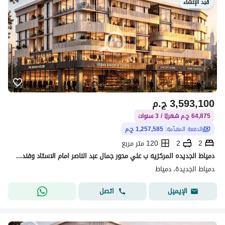
قيد الإنشاء
3,593,100
ج.م
64,875 ج.م شهريًا / 3 سنوات
الدفعة المقدّمة:
1,257,585 ج.م
2
2
120 متر مربع
دمياط الجديده المركزيه ب علي محور جمال عبد الناصر امام الاستاد وفندق لمار
دمياط الجديدة، دمياط
اتصل
الإيميل