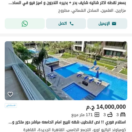
بسعر لقطه اكتر شاليه شايف بحر + بحيره اللاجون و اميز فيو في الساحل صف اول تشطيب luxury وامكانيه التقسيط حتي اكبر عدد سنوات Mazarine دقايق مارينا8
مزارين، العلمين، الساحل الشمالي، مطروح
اتصل
الإيميل
14,000,000
ج.م
3
3
171 متر مربع
استلام فوري !! نص تشطيب شقه للبيع امام الحامعه مباشر دور متكرر وفيو خيالي vip لوكيشن 171م 3غرف 3 حمام فيو بوول & لاند سكيب -بجوار ماونتن فيو-ميفيدا
كومباوند الباتيو اورو، التجمع الخامس، القاهرة الجديدة، القاهرة