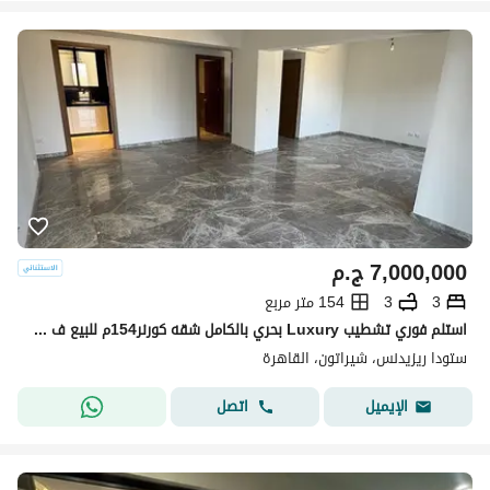
7,000,000
ج.م
3
3
154 متر مربع
استلم فوري تشطيب Luxury بحري بالكامل شقه كورنر154م للبيع ف ستودا شيراتون دقائق من تاج سيتي وجاردينيا Stoda Sheraton Minutes Taj City Heliopolis
ستودا ريزيدنس، شيراتون، القاهرة
اتصل
الإيميل