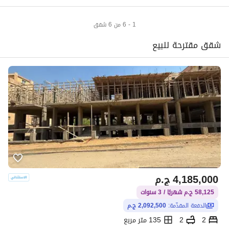
1 - 6 من 6 شقق
شقق مقترحة للبيع
4,185,000
ج.م
58,125 ج.م شهريًا / 3 سنوات
الدفعة المقدّمة:
2,092,500 ج.م
2
2
135 متر مربع