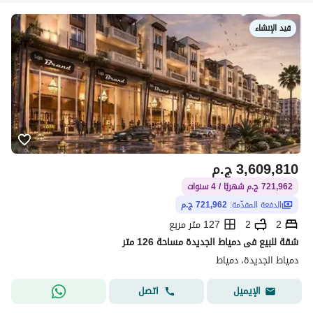
قيد الإنشاء
3,609,810
ج.م
721,962 ج.م شهريًا / 4 سنوات
الدفعة المقدّمة:
721,962 ج.م
2
2
127 متر مربع
شقة للبيع فى دمياط الجديدة مساحة 126 متر
دمياط الجديدة، دمياط
اتصل
الإيميل