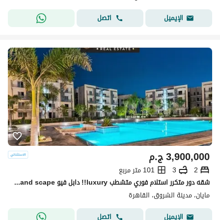
اتصل
الإيميل
3,900,000
ج.م
2
3
101 متر مربع
شقه دور متكرر استلام فوري متشطب luxury!! دابل فيو pool+land scape تقسيمه رائعه باسهل خطط سداد بدون ضغط وتقسيط 10سـ بجوا لافيستا باتيو كازا + سوان ليك
مايان، مدينة الشروق، القاهرة
اتصل
الإيميل