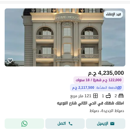
قيد الإنشاء
4,235,000
ج.م
122,000 ج.م شهريًا / 18 سنوات
الدفعة المقدّمة:
2,117,500 ج.م
2
1
121 متر مربع
امتلك شقتك في الحي الثاني شارع النوعيه
دمياط الجديدة، دمياط
اتصل
الإيميل