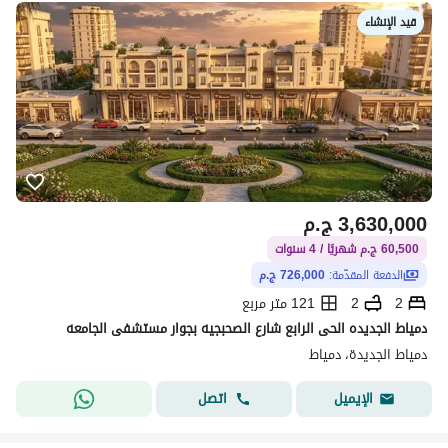
قيد الإنشاء
3,630,000
ج.م
60,500 ج.م شهريًا / 4 سنوات
الدفعة المقدّمة:
726,000 ج.م
2
2
121 متر مربع
دمياط الجديده الحى الرابع شارع الصحبجيه بجوار مستشفى الجامعه
دمياط الجديدة، دمياط
اتصل
الإيميل