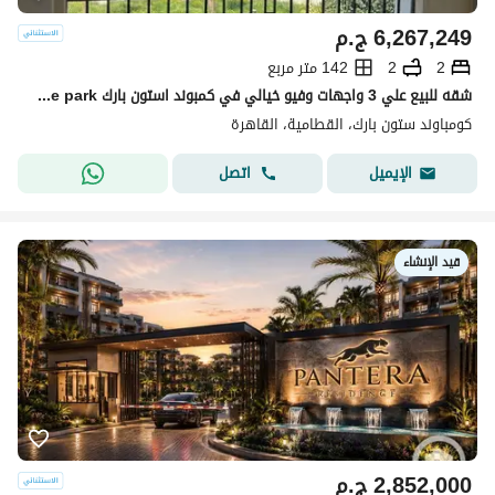
6,267,249
ج.م
2
2
142 متر مربع
شقه للبيع علي 3 واجهات وفيو خيالي في كمبوند استون بارك stone park في التجمع الخامس
كومباوند ستون بارك، القطامية، القاهرة
اتصل
الإيميل
قيد الإنشاء
2,852,000
ج.م