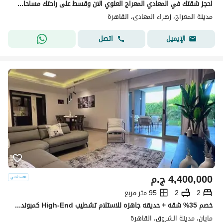
احجز شقتك في المعادي المعراج العلوي الان وقسط على راحتك مساحات تبدء من 125م حتى 185م
مدينة المعراج، زهراء المعادى، القاهرة
اتصل
الإيميل
4,400,000
ج.م
2
2
95 متر مربع
خصم 35% شقه + حديقه جاهزه للاستلام تشطيب High-End كمبوند مايان - Mayan اميز Destination في الشروق وعلي طريق السويس امام مدينتي بجوار حسن علام و وصالخ
مايان، مدينة الشروق، القاهرة