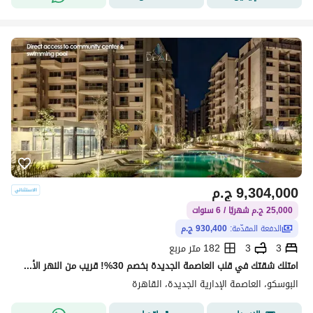
9,304,000
ج.م
25,000 ج.م شهريًا / 6 سنوات
الدفعة المقدّمة:
930,400 ج.م
3
3
182 متر مربع
امتلك شقتك في قلب العاصمة الجديدة بخصم 30%! قريب من النهر الأخضر ومحور محمد بن زايد والحي الدبلوماسي، وسط لوكيشن راقي وحياة متكاملة!
البوسكو، العاصمة الإدارية الجديدة، القاهرة