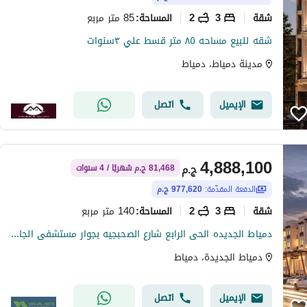
شقة
3
2
85 متر مربع
المساحة
:
شقه للبيع مساحه ٨٥ متر قسط علي ٣سنوات
مدينة دمياط، دمياط
الإيميل
اتصل
4,888,100
ج.م
81,468 ج.م شهريًا / 4 سنوات
الدفعة المقدّمة:
977,620 ج.م
شقة
3
2
140 متر مربع
المساحة
:
دمياط الجديده الحى الرابع شارع الصحبجيه بجوار مستشفى الجامعه
دمياط الجديدة، دمياط
الإيميل
اتصل