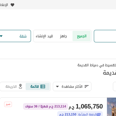
الإعلا
الجميع
جاهز
قيد الإنشاء
شقة
لتقسيط في دمياط القديمة
ديمة
الأكثر مشاهدة
قائمة
الخريطة
1,065,750
ج.م
213,114 ج.م شهريًا / 36 سنوات
الدفعة المقدّمة:
213,150 ج.م