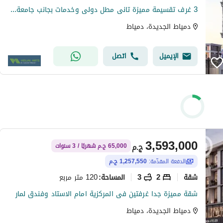
3 غرف تقسيمة مميزة تانى مطل دولى وخدمات بجانب جامعة حورس
دمياط الجديدة، دمياط
الإيميل
اتصل
3,593,000
ج.م
65,000 ج.م شهريًا / 3 سنوات
الدفعة المقدّمة:
1,257,550 ج.م
شقة
2
3
120 متر مربع
المساحة
:
شقة مميزة جدا غرفتين فى المركزية امام الاستاد وفندق لمار
دمياط الجديدة، دمياط