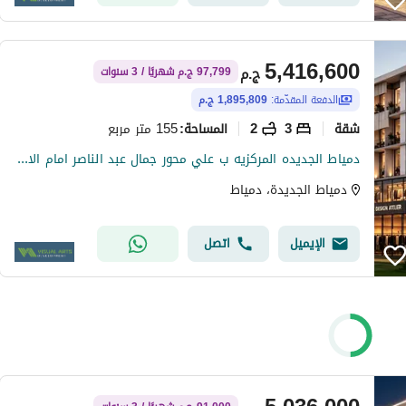
5,416,600
ج.م
97,799 ج.م شهريًا / 3 سنوات
الدفعة المقدّمة:
1,895,809 ج.م
شقة
3
2
155 متر مربع
المساحة
:
دمياط الجديده المركزيه ب علي محور جمال عبد الناصر امام الاستاد وفندق لمار
دمياط الجديدة، دمياط
الإيميل
اتصل