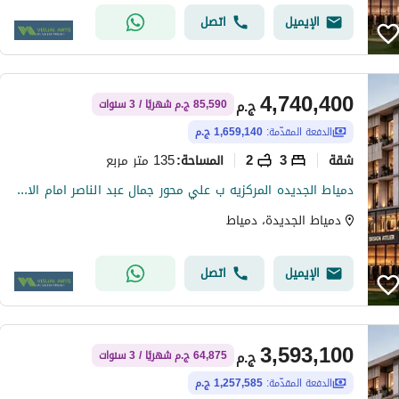
الإيميل
اتصل
4,740,400
ج.م
85,590 ج.م شهريًا / 3 سنوات
الدفعة المقدّمة:
1,659,140 ج.م
شقة
3
2
135 متر مربع
المساحة
:
دمياط الجديده المركزيه ب علي محور جمال عبد الناصر امام الاستاد وفندق لمار
دمياط الجديدة، دمياط
الإيميل
اتصل
3,593,100
ج.م
64,875 ج.م شهريًا / 3 سنوات
الدفعة المقدّمة:
1,257,585 ج.م