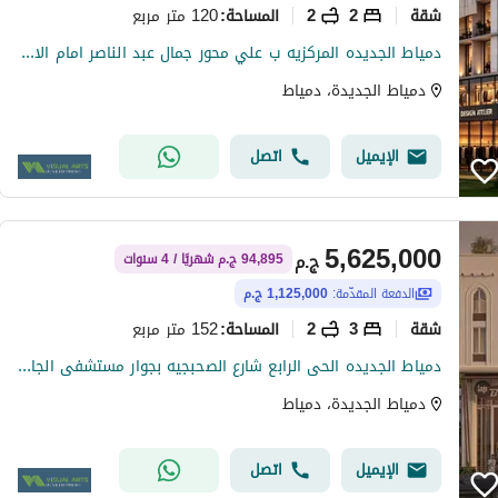
شقة
2
2
120 متر مربع
المساحة
:
دمياط الجديده المركزيه ب علي محور جمال عبد الناصر امام الاستاد وفندق لمار
دمياط الجديدة، دمياط
الإيميل
اتصل
5,625,000
ج.م
94,895 ج.م شهريًا / 4 سنوات
الدفعة المقدّمة:
1,125,000 ج.م
شقة
3
2
152 متر مربع
المساحة
:
دمياط الجديده الحى الرابع شارع الصحبجيه بجوار مستشفى الجامعه
دمياط الجديدة، دمياط
الإيميل
اتصل