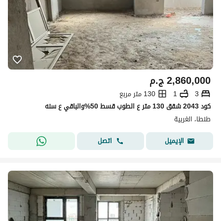
2,860,000
ج.م
3
1
130 متر مربع
كود 2043 شقق 130 متر ع الطوب قسط 50%والباقي ع سنه
طنطا، الغربية
اتصل
الإيميل