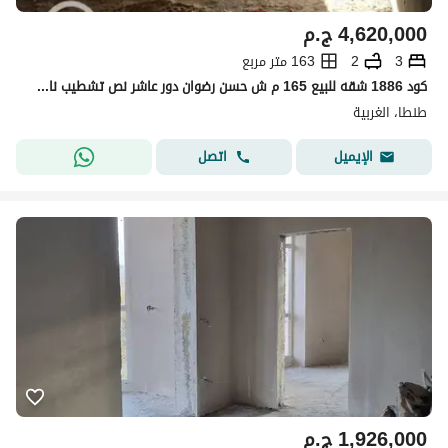
4,620,000
ج.م
3
2
163 متر مربع
كود 1886 شقه للبيع 165 م ش حسن رضوان دور عاشر نص تشطيب ناصيه كل الغرف على شوارع 3 غرف 3 رسيبشن 2 حمام مطبخ
طنطا، الغربية
اتصل
الإيميل
1,926,000
ج.م