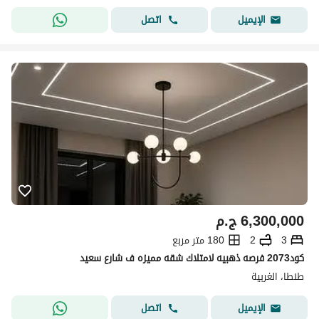
اتصل
الإيميل
6,300,000
ج.م
3
2
180 متر مربع
كود2073 فرصه ذهبيه لامتلاك شقه مميزه ف شارع سعيد
طنطا، الغربية
اتصل
الإيميل