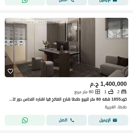
1,400,000
ج.م
2
1
80 متر مربع
كود1855 شقه 80 متر للبيع طنطا شارع الفاتح قبا اشاره النحاس دور ثانى سوبر لوكس مبانى ثمانينات
طنطا، الغربية
اتصل
الإيميل