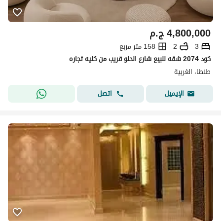
4,800,000
ج.م
3
2
158 متر مربع
كود 2074 شقه للبيع شارع الحلو قريب من كليه تجاره
طنطا، الغربية
اتصل
الإيميل