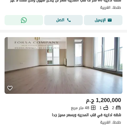
شقه اداريه 60 متر ف قلب المدريه سعر لن يتكرر مليون ونص فقط لا غير
طنطا، الغربية
اتصل
الإيميل
1,200,000
ج.م
2
1
48 متر مربع
شقه اداريه في قلب المدريه وبسعر مميز جدا
طنطا، الغربية