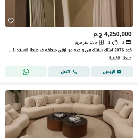
4,250,000
ج.م
3
1
135 متر مربع
كود 2076 امتلك شقتك في واحده من ارقي منطقه ف طنطا الاستاد رئيسي
طنطا، الغربية
اتصل
الإيميل