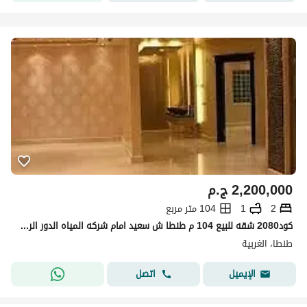
2,200,000
ج.م
2
1
104 متر مربع
كود2080 شقه للبيع 104 م طنطا ش سعيد امام شركه المياه الدور الرابع سوبر لوكس غرفايت رسيبشن قطعتين حمام مطبخ حصه
طنطا، الغربية
اتصل
الإيميل