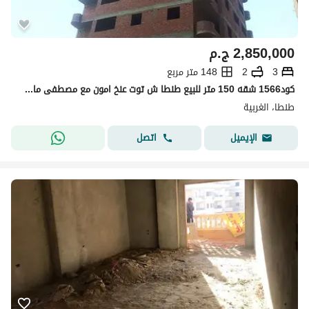
2,850,000
ج.م
3
2
148 متر مربع
كود1566 شقه 150 متر للبيع طنطا ش توت عنخ امون مع مصطفى ماهر نص تشطيب الدور الخامس الدور شقه واجده 3 رسيبشن 2 حمام مطبخ حصه فى الارض
طنطا، الغربية
اتصل
الإيميل