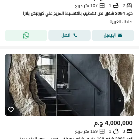
2
1
107 متر مربع
كود 2084 شقق نص تشطيب بالتقسيط المريح علي كورنيش بلازا
طنطا، الغربية
اتصل
الإيميل
4,000,000
ج.م
3
1
159 متر مربع