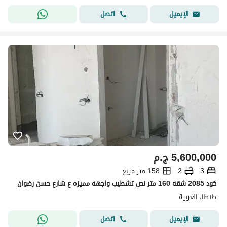
اتصل
الإيميل
5,600,000
ج.م
3
2
158 متر مربع
كود 2085 شقه 160 متر نص تشطيب واجهه مميزه ع شارع حسن رضوان
طنطا، الغربية
اتصل
الإيميل