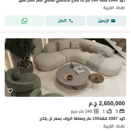
كود 2086 شقه 160 متر ف شارع مصطفي فهمي سعر المتر مميز
طنطا، الغربية
اتصل
الإيميل
2,650,000
ج.م
3
1
160 متر مربع
كود 2087 شقه155 متر ومعاها الروف بسعر لن يتكرر
طنطا، الغربية