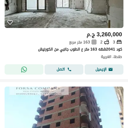
3,260,000
ج.م
3
2
163 متر مربع
كود 2041شقه 163 متر ع الطوب جانبي من الكورنيش
طنطا، الغربية
اتصل
الإيميل