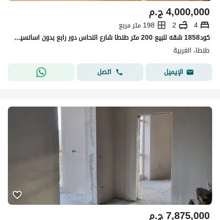
4,000,000
ج.م
4
2
198 متر مربع
كود1858 شقه للبيع 200 متر طنطا شارع النحاس دور رابع بدون اسانسير 4 غرف 2 حمام مطبخ رسيبشن كبير
طنطا، الغربية
اتصل
الإيميل
7,875,000
ج.م