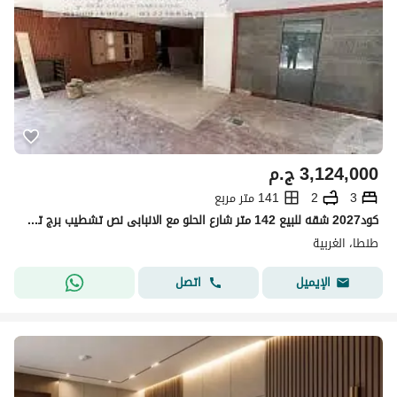
3,124,000
ج.م
3
2
141 متر مربع
كود2027 شقه للبيع 142 متر شارع الحلو مع الانبابى نص تشطيب برج تحت التنفيذ 3غرف رسيبشن 2حمام مطبخ
طنطا، الغربية
اتصل
الإيميل