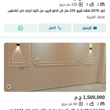
3
3
225 متر مربع
كود 2078 شقه للبيع 225 متر ش الحلو قريب من كليه تجاره نص تشطيب
طنطا، الغربية
اتصل
الإيميل
1,500,000
ج.م
2
1
60 متر مربع