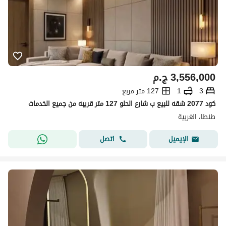
3,556,000
ج.م
3
1
127 متر مربع
كود 2077 شقه للبيع ب شارع الحلو 127 متر قريبه من جميع الخدمات
طنطا، الغربية
اتصل
الإيميل