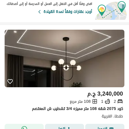
اقض وقتًا أقل في التنقل إلى العمل أو المدرسة أو إلى أصدقائك
أوجد عقارات وفقاً لمدة القيادة
3,240,000
ج.م
2
1
108 متر مربع
كود 2075 شقه 108 متر مميزه 3/4 تشطيب ش المعتصم
طنطا، الغربية
اتصل
الإيميل