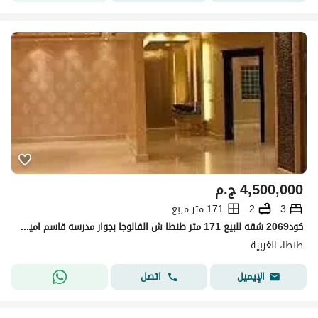
4,500,000
ج.م
3
2
171 متر مربع
كود2069 شقه للبيع 171 متر طنطا ش الفالوجا بجوار مدرسه قاسم امين دور سابع قبل الروف 3 غرف رسيبشن 3 قطع 2 حمام
طنطا، الغربية
اتصل
الإيميل