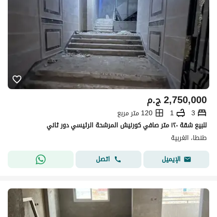
2,750,000
ج.م
3
1
120 متر مربع
للبيع شقة ١٢٠ متر صافي كورنيش المرشحة الرئيسي دور ثاني
طنطا، الغربية
اتصل
الإيميل