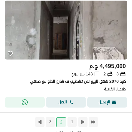
4,495,000
ج.م
3
2
143 متر مربع
كود 2070 شقق للبيع نص تشطيب ف شارع الحلو مع صدقي
طنطا، الغربية
اتصل
الإيميل
3
1
2