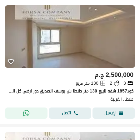
2,500,000
ج.م
3
2
130 متر مربع
كود1857 شقه للبيع 130 متر طنطا ش يوسف الصديق دور ارضى كل الغرف على الشارع مانى ثمانينات
طنطا، الغربية
اتصل
الإيميل