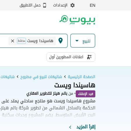
الإعدادات
حمل التطبيق
EN
هاسيندا ويست
للبيع
مختلط
اعلانات المطورين أول
الصفحة الرئيسية
شاليهات للبيع في مطروح
شاليهات 
هاسيندا ويست
•
من
بالم هيلز للتطوير العقاري
قيد الإنشاء
الحكمة بالساحل الشمالي من تطوير شركة بالم هيلز،
البحر الأبيض المتوسط. يضم المشروع وحدات سكنية مت
والفيلات المستقلة، بالإضافة إلى مرافق متكاملة تشمل 
إقرأ المزيد
خاصاً. يهدف المنتجع إلى توفير بيئة صيفية هادئة 