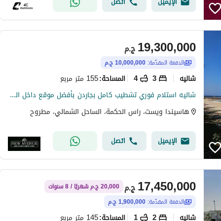
الإيميل
اتصل
19,300,000
ج.م
الدفعة المقدّمة:
10,000,000 ج.م
شاليه
3
4
155 متر مربع
المساحة
:
شاليه استلام فوري تشطيب كامل بجاردن بأفضل موقع داخل المشروع في هاسيندا ويست من بالم هيلز Hacienda West by Palm Hills
هاسيندا ويست، راس الحكمة، الساحل الشمالي، مطروح
الإيميل
اتصل
17,450,000
ج.م
20,000 ج.م شهريًا / 8 سنوات
الدفعة المقدّمة:
1,900,000 ج.م
شاليه
2
1
145 متر مربع
المساحة
: