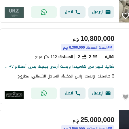
الإيميل
اتصل
10,800,000
ج.م
الدفعة المقدّمة:
6,300,000 ج.م
شاليه
2
2
113 متر مربع
المساحة
:
شاليه للبيع فى هاسيندا ويست أرضى بجنينه بحرى أستلام ٢٠٢٧ االساحل الشمالي Hacienda West - North Coast
هاسيندا ويست، راس الحكمة، الساحل الشمالي، مطروح
الإيميل
اتصل
25,000,000
ج.م
الدفعة المقدّمة:
2,500,000 ج.م