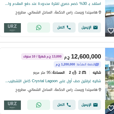
استفد بــ 30% خصم حصري لفترة محدودة عند دفع المقدم وامتلك شالية بتشطيب فاخر بالتكييفات في ارقي قرية بــ الساحل الشمالي بجوار ذا وتر واي و سول أعمار
هاسيندا ويست، راس الحكمة، الساحل الشمالي، مطروح
الإيميل
اتصل
12,600,000
ج.م
13,000 ج.م شهريًا / 10 سنوات
الدفعة المقدّمة:
1,200,000 ج.م
شاليه
2
2
95 متر مربع
المساحة
:
شاليه غرفتين صف أول على Crystal Lagoon كامل التشطيب بالتكيفات رؤيه واضحه للبحر للبيع أفضل موقع بـ الساحل الشمالى دقايق من جون سوديك مدن سولت سمر رمله
هاسيندا ويست، راس الحكمة، الساحل الشمالي، مطروح
الإيميل
اتصل