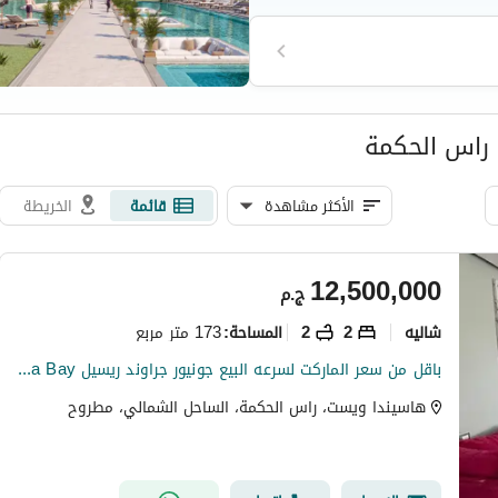
لمعالم الحيوية بالمنطقة.
 راس الحكمة
الأكثر مشاهدة
قائمة
الخريطة
12,500,000
ج.م
شاليه
2
2
173 متر مربع
المساحة
:
باقل من سعر الماركت لسرعه البيع جونيور جراوند ريسيل Hacienda Bay – الساحل الشمالي بتقسيمه مميزة جاهز للمعاينه و الاستلام
هاسيندا ويست، راس الحكمة، الساحل الشمالي، مطروح