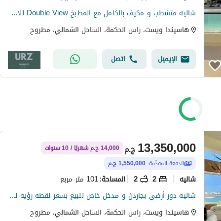
شاليه متشطب و مكيف بالكامل مع المطبخ Double View للاجون و بحر راس الحكمه الساحل الشمالى للبيع بالتقسيط فى موقه مميز بالقرب من اوجامى و لافيستا سوديك
هاسيندا ويست، راس الحكمة، الساحل الشمالي، مطروح
الإيميل
اتصل
13,350,000
ج.م
14,000 ج.م شهريًا / 10 سنوات
الدفعة المقدّمة:
1,550,000 ج.م
شاليه
2
2
101 متر مربع
المساحة
:
شاليه دور أرضى بجاردن و مدخل خاص للبيع بسعر لقطه رؤيه للاجون من جميع الغرف تشطيب فاخر جدا بالتكيفات بجوار وترواى ازها كالى كوست دوس مدن راس الحكمه
هاسيندا ويست، راس الحكمة، الساحل الشمالي، مطروح