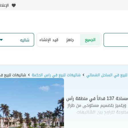
الإعلا
الجميع
جاهز
قيد الإنشاء
شاليه
للبيع في الساحل الشمالي
شاليهات للبيع في راس الحكمة
شاليهات للبيع ف
مشروع هاسيندا ويست هو منتجع ساحلي يمتد على مساحة 137 فداناً في منطقة رأس
 ويتميز بتصميم مستوحى من طراز
نوعة تتراوح بين الشاليهات
فندقاً عالمياً وشاطئاً رملياً
ومنخفضة الكثافة مع موقع