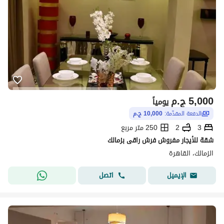
5,000
ج.م
يومياً
الدفعة المقدّمة:
10,000 ج.م
3
2
250 متر مربع
شقة للأيجار مفروش فرش راقى بزمالك
الزمالك، القاهرة
اتصل
الإيميل