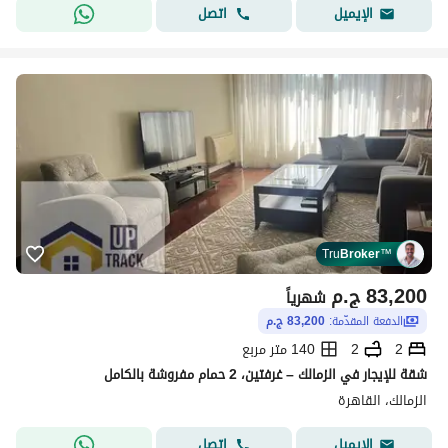
اتصل
الإيميل
Tru
Broker
™
83,200
ج.م
شهرياً
الدفعة المقدّمة:
83,200 ج.م
2
2
140 متر مربع
شقة للإيجار في الزمالك – غرفتين، 2 حمام مفروشة بالكامل
الزمالك، القاهرة
اتصل
الإيميل