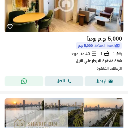
5,000
ج.م
يومياً
الدفعة المقدّمة:
5,000 ج.م
1
1
40 متر مربع
شقة فندقية للايجار علي النيل
الزمالك، القاهرة
اتصل
الإيميل