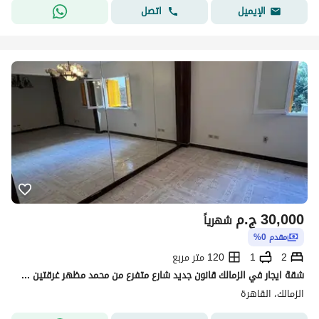
اتصل
الإيميل
30,000
ج.م
شهرياً
مقدم 0%
2
1
120 متر مربع
شقة ايجار في الزمالك قانون جديد شارع متفرع من محمد مظهر غرقتين وريسيبشن و مطبخ و حمام دور تالت بدون اسانسير مطلوب ٣٠ الف في الشهر
الزمالك، القاهرة