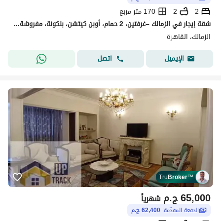
2
2
170 متر مربع
شقة إيجار في الزمالك –غرفتين، 2 حمام، أوبن كيتشن، بلكونة، مفروشة بالكامل
الزمالك، القاهرة
اتصل
الإيميل
Tru
Broker
™
65,000
ج.م
شهرياً
الدفعة المقدّمة:
62,400 ج.م