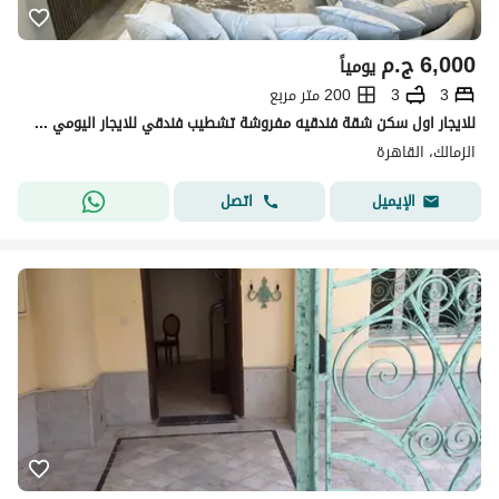
6,000
ج.م
يومياً
3
3
200 متر مربع
للايجار اول سكن شقة فندقيه مفروشة تشطيب فندقي للايجار اليومي والشهري للعائلات للسكن الراقي والمميز
الزمالك، القاهرة
اتصل
الإيميل