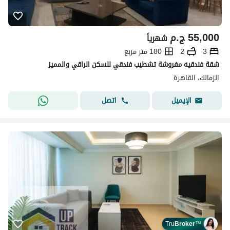
55,000
ج.م
شهرياً
3
2
180 متر مربع
شقة فندقيه مفروشة تشطيب فندقي للسكن الراقي والمميز
الزمالك، القاهرة
اتصل
الإيميل
Tru
Broker
™