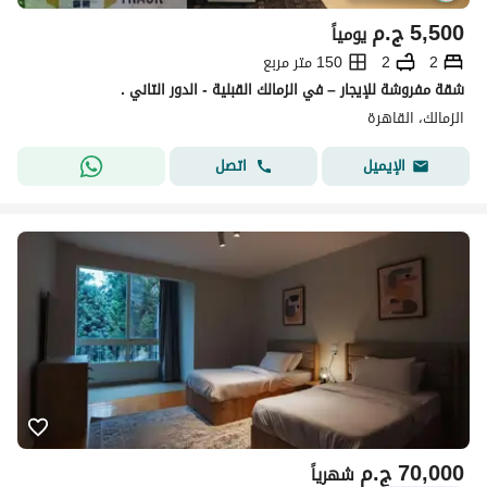
5,500
ج.م
يومياً
2
2
150 متر مربع
شقة مفروشة للإيجار – في الزمالك القبلية - الدور التاني .
الزمالك، القاهرة
اتصل
الإيميل
70,000
ج.م
شهرياً