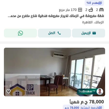
مقدم 0%
2
2
170 متر مربع
شقة مفروشة في الزمالك للايجار مفروشه فندقية شارع متفرع من محمد مظهر غرقتين وريسيبشن و مطبخ و ٢ حمام عائلات دور تاني بدون اسانسير للعائلات مطلوب 70 الف في الشهر
الزمالك، القاهرة
اتصل
الإيميل
Tru
Broker
™
78,000
ج.م
شهرياً
الدفعة المقدّمة:
78,000 ج.م