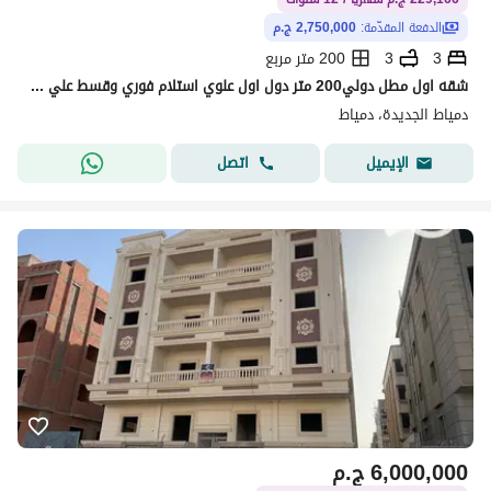
الدفعة المقدّمة:
2,750,000 ج.م
3
3
200 متر مربع
شقه اول مطل دولي200 متر دول اول علوي استلام فوري وقسط علي سنه
دمياط الجديدة، دمياط
اتصل
الإيميل
6,000,000
ج.م