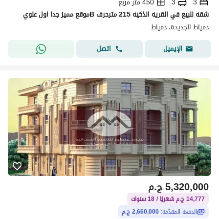
3
3
450 متر مربع
شقه للبيع في القريه الذكيه 215 مترحرف Bموقع مميز جدا اول علوي
دمياط الجديدة، دمياط
اتصل
الإيميل
5,320,000
ج.م
14,777 ج.م شهريًا / 18 سنوات
الدفعة المقدّمة:
2,660,000 ج.م