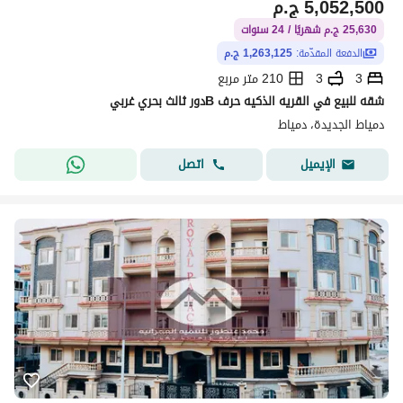
5,052,500
ج.م
25,630 ج.م شهريًا / 24 سنوات
الدفعة المقدّمة:
1,263,125 ج.م
3
3
210 متر مربع
شقه للبيع في القريه الذكيه حرف Bدور ثالث بحري غربي
دمياط الجديدة، دمياط
اتصل
الإيميل