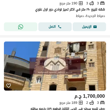
3
3
190 متر مربع
شقه للبيع ١٩٠ متر في اكثر تميز نوادي دور اول علوي
دمياط الجديدة، دمياط
اتصل
الإيميل
1,700,000
ج.م
3
2
189 متر مربع
روف للبيع سطح في الحي الثالث قطعه ١٨٩ رخصه مظله