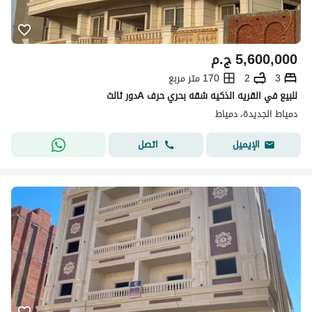
5,600,000
ج.م
3
2
170 متر مربع
للبيع في القريه الذكيه شقه بحري حرف Aدور ثالث
دمياط الجديدة، دمياط
اتصل
الإيميل