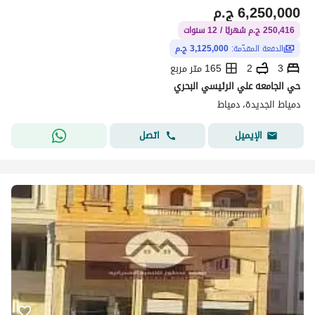
6,250,000
ج.م
250,416 ج.م شهريًا / 12 سنوات
الدفعة المقدّمة:
3,125,000 ج.م
3
2
165 متر مربع
حي الجامعه علي الرئيسي البحري
دمياط الجديدة، دمياط
اتصل
الإيميل