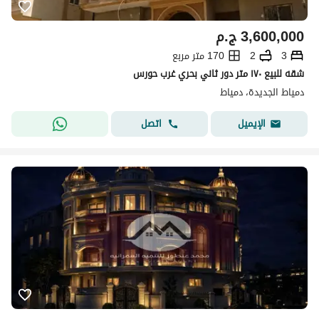
3,600,000
ج.م
3
2
170 متر مربع
شقه للبيع ١٧٠ متر دور ثاني بحري غرب حورس
دمياط الجديدة، دمياط
اتصل
الإيميل