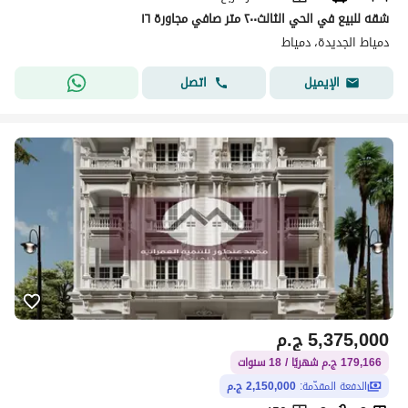
شقه للبيع في الحي الثالث٢٠٠ متر صافي مجاورة ١٦
دمياط الجديدة، دمياط
اتصل
الإيميل
5,375,000
ج.م
179,166 ج.م شهريًا / 18 سنوات
الدفعة المقدّمة:
2,150,000 ج.م