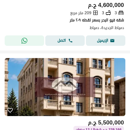
4,600,000
ج.م
3
3
209 متر مربع
شقه فيو البحر بسعر لقطه ٢٠٩ متر
دمياط الجديدة، دمياط
اتصل
الإيميل
5,500,000
ج.م
229,166 ج.م شهريًا / 12 سنوات