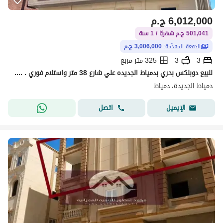
6,012,000
ج.م
501,041 ج.م شهريًا / 1 سنة
الدفعة المقدّمة:
3,006,000 ج.م
3
3
325 متر مربع
للبيع دوبلكس بحري بدمياط الجديده علي شارع 38 متر واستلام فوري . . . . الحق احجز وحدتك دلوقتي
دمياط الجديدة، دمياط
اتصل
الإيميل