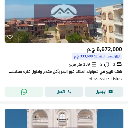
6,672,000
ج.م
الدفعة المقدّمة:
333,600 ج.م
3
2
139 متر مربع
شقه للبيع في كمباوند اطلاله فيو البحر بأقل مقدم واطول فتره سدادعلي ١٠٠ شهر
دمياط الجديدة، دمياط
اتصل
الإيميل