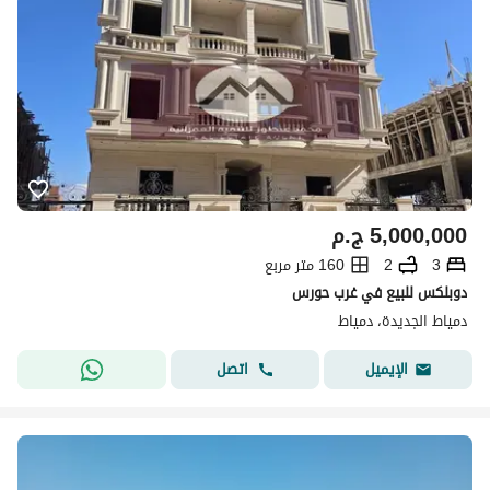
5,000,000
ج.م
3
2
160 متر مربع
دوبلكس للبيع في غرب حورس
دمياط الجديدة، دمياط
اتصل
الإيميل