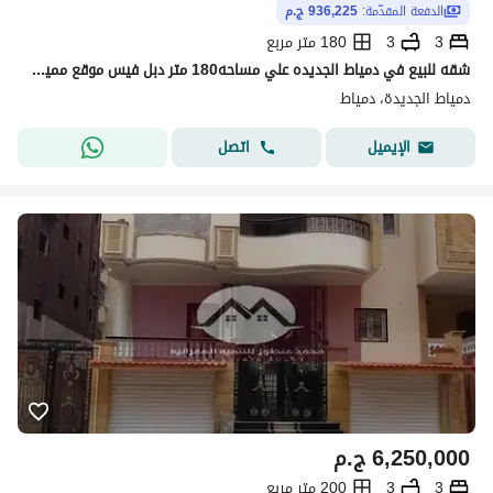
الدفعة المقدّمة:
936,225 ج.م
3
3
180 متر مربع
شقه للبيع في دمياط الجديده علي مساحه180 متر دبل فيس موقع مميز في قلب دمياط الجديده مركز خدمات الحي التالت وقريب من كل الخدمات الي محتاجها يومك
دمياط الجديدة، دمياط
اتصل
الإيميل
6,250,000
ج.م
3
3
200 متر مربع