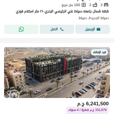
3
2
160 متر مربع
شقه شمال جامعه دمياط علي الرئيسي البحري ١٦٠ متر استلام فوري
دمياط الجديدة، دمياط
اتصل
الإيميل
قيد الإنشاء
6,241,500
ج.م
331,579 ج.م شهريًا / 4 سنوات