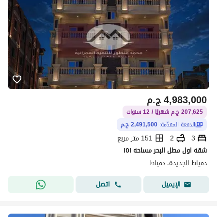
4,983,000
ج.م
207,625 ج.م شهريًا / 12 سنوات
الدفعة المقدّمة:
2,491,500 ج.م
3
2
151 متر مربع
شقه اول مطل البحر مساحه ١٥١
دمياط الجديدة، دمياط
اتصل
الإيميل