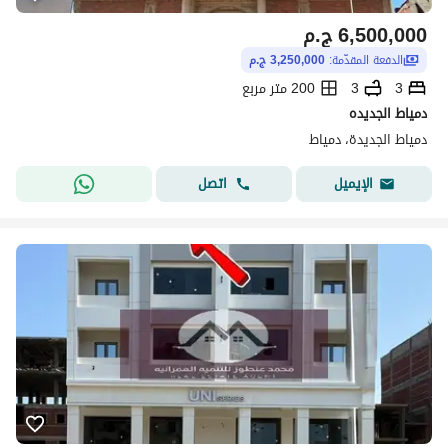
6,500,000
ج.م
الدفعة المقدّمة:
3,250,000 ج.م
3
3
200 متر مربع
دمياط الجديده
دمياط الجديدة، دمياط
اتصل
الإيميل