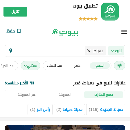
تطبيق بيوت
تنزيل
حفظ
دمياط
للبيع
سكني
عدد الغرف
الجميع
جاهز
قيد الإنشاء
عقارات للبيع في دمياط، مَصر
الأكثر مشاهدة
جميع العقارات
المفروشة
غير المفروشة
دمياط الجديدة
(
116
)
مدينة دمياط
(
2
)
رأس البر
(
1
)