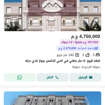
4,750,000
ج.م
197,916 ج.م شهريًا / 12 سنوات
الدفعة المقدّمة:
2,375,000 ج.م
3
2
140 متر مربع
شقه للبيع ١٤٠ متر صافي في الحي الخامس بجوار نادي دجله
دمياط الجديدة، دمياط
اتصل
الإيميل