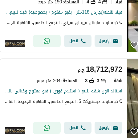
فیلا
4
4
190 متر مربع
المساحة
:
فيلا لقطه(بجاردن 118متر+ بفيو مفتوح+ بخصوصيه) فيلا للبيع في ماونتن فيوMountain View creek New Cairo بالقرب من Mivida وHyde Park وPalm Hills New Cairo
كومباوند ماونتن فيو اى سيتي، التجمع الخامس، القاهرة الجديدة، القاهرة
الإيميل
اتصل
18,712,972
ج.م
شقة
3
3
204 متر مربع
المساحة
:
استاند الون شقه للبيع ( استلام فوري ) فيو مفتوح وخيالي بالتقسيط في كمبوند ديستركت 5 في التجمع الخامس بجوار نيو قطاميه
كومباوند ديستريكت 5، التجمع الخامس، القاهرة الجديدة، القاهرة
الإيميل
اتصل