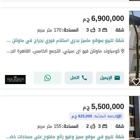
6,900,000
ج.م
شقة
3
3
170 متر مربع
المساحة
:
شقة للبيع بموقع متميز بحري استلام فوري بجراج في ماونتن فيو آي سيتي القاهرة الجديدة Mountain View ICity New Cairo
كومباوند ماونتن فيو اى سيتي، التجمع الخامس، القاهرة الجديدة، القاهرة
الإيميل
اتصل
5,500,000
ج.م
الدفعة المقدّمة:
825,000 ج.م
شقة
3
2
155 متر مربع
المساحة
:
شقة للبيع في موقع مميز وفيو رائع مفتوح على مساحات خضراء في كمبوند ايكون بالقاهرة الجديدة