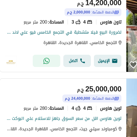
14,200,000
ج.م
الدفعة المقدّمة:
2,000,000 ج.م
تاون هاوس
4
3
200 متر مربع
المساحة
:
لضرورة البيع فيلا متشطبة في التجمع الخامس فيو علي لاند سكيب
التجمع الخامس، القاهرة الجديدة، القاهرة
الإيميل
اتصل
25,000,000
ج.م
الدفعة المقدّمة:
24,400,000 ج.م
توين هاوس
4
4
280 متر مربع
المساحة
:
توين هاوس اقل من سعر السوق جاهز للاستلام علي البوكت مباشرة يطل علي مساحات خضراء بمقدم واقساط City gate
كومباوند سيتي جيت، التجمع الخامس، القاهرة الجديدة، القاهرة