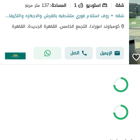
شقة
استوديو
1
137 متر مربع
المساحة
:
شقه + روف استلام فوري متشطبه بالفرش والاجهزه والتكيفات والمطبخ للبيع في كمبوند امورادا التجمع الخامس - بفيو مفتوح مميز جدا Amorada
كومباوند امورادا، التجمع الخامس، القاهرة الجديدة، القاهرة
الإيميل
اتصل