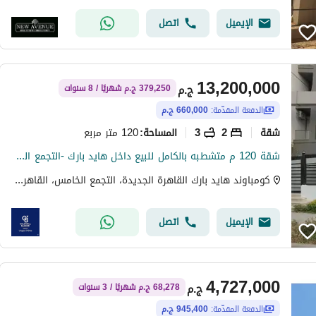
الإيميل
اتصل
13,200,000
ج.م
379,250 ج.م شهريًا / 8 سنوات
الدفعة المقدّمة:
660,000 ج.م
شقة
2
3
120 متر مربع
المساحة
:
شقة 120 م متشطبه بالكامل للبيع داخل هايد بارك -التجمع الخامس - القاهره الجديده - بأقل مقدم وتقسيط 8 سنوات -استلم بعد سنه - 2 غرف
كومباوند هايد بارك القاهرة الجديدة، التجمع الخامس، القاهرة الجديدة، القاهرة
الإيميل
اتصل
4,727,000
ج.م
68,278 ج.م شهريًا / 3 سنوات
الدفعة المقدّمة:
945,400 ج.م