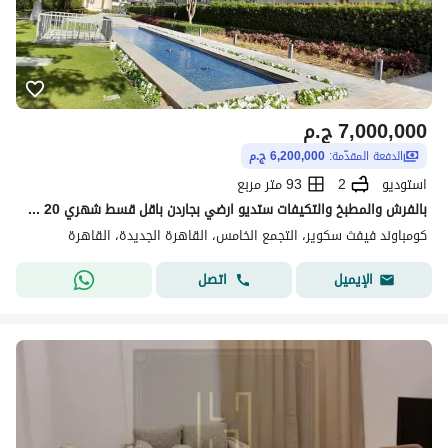
7,000,000
ج.م
الدفعة المقدّمة:
6,200,000 ج.م
استوديو
2
93 متر مربع
بالفرش والمطبخ والتكيفات ستديو ارضي بجاردن باقل قسط شهري 20 الف استلام فوري ريسيل ف المراسم برايم لوكيشن فيو لاند سكيب كمبوند فيفث سكوير Fifth Square
كومباوند فيفث سكوير، التجمع الخامس، القاهرة الجديدة، القاهرة
اتصل
الإيميل