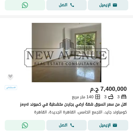
اتصل
الإيميل
7,400,000
ج.م
3
3
140 متر مربع
اقل من سعر السوق شقة ارضي بجاردن متشطبة في كمبوند jayd
كومباوند جايد، التجمع الخامس، القاهرة الجديدة، القاهرة
اتصل
الإيميل