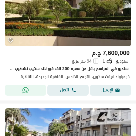
7,600,000
ج.م
استوديو
1
94 متر مربع
استديو في المراسم باقل من سعره 200 الف فيو لاند سكيب تشطيب سوبر لوكس في كومباند فيفث سكوير المراسم التجمع الخامسFifth Square Compound Al Marasem Fift
كومباوند فيفث سكوير، التجمع الخامس، القاهرة الجديدة، القاهرة
اتصل
الإيميل