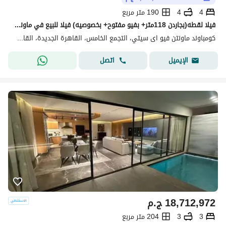
4
4
190 متر مربع
فيلا لقطه(بجاردن 118متر+ بفيو مفتوح+ بخصوصيه) فيلا للبيع في ماونتن فيوMountain View creek New Cairo بالقرب من Mivida وHyde Park وPalm Hills New Cairo
كومباوند ماونتن فيو اى سيتي، التجمع الخامس، القاهرة الجديدة، القاهرة
اتصل
الإيميل
18,712,972
ج.م
3
3
204 متر مربع