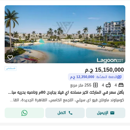
15,150,000
ج.م
الدفعة المقدّمة:
12,350,000 ج.م
4
4
255 متر مربع
بأقل سعر في الماركت اكبر مساحه اي فيلا بجاردن 80م وناصبه بحريه مباشره علي الاجون من جانبين في ماونتن فيو اى سيتي تقسيط 7 سنوات
كومباوند ماونتن فيو اى سيتي، التجمع الخامس، القاهرة الجديدة، القاهرة
اتصل
الإيميل