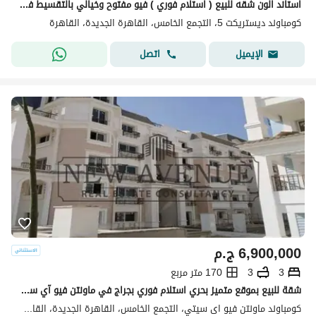
استاند الون شقه للبيع ( استلام فوري ) فيو مفتوح وخيالي بالتقسيط في كمبوند ديستركت 5 في التجمع الخامس بجوار نيو قطاميه
كومباوند ديستريكت 5، التجمع الخامس، القاهرة الجديدة، القاهرة
اتصل
الإيميل
6,900,000
ج.م
3
3
170 متر مربع
شقة للبيع بموقع متميز بحري استلام فوري بجراج في ماونتن فيو آي سيتي القاهرة الجديدة Mountain View ICity New Cairo
كومباوند ماونتن فيو اى سيتي، التجمع الخامس، القاهرة الجديدة، القاهرة