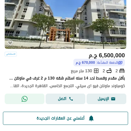
6,500,000
ج.م
الدفعة المقدّمة:
670,000 ج.م
2
2
130 متر مربع
بأقل مقدم وقسط لحد 14 سنه استلم شقه 130 م 2 غرف في ماونتن فيو اى سيتي في قلب الجولدن سكوير التجمع الخامس القاهره الجديده او استفيد بخصم في حاله الكاش
كومباوند ماونتن فيو اى سيتي، التجمع الخامس، القاهرة الجديدة، القاهرة
اتصل
الإيميل
أعلمني عن العقارات الجديدة