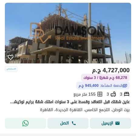
4,727,000
ج.م
68,278 ج.م شهريًا / 3 سنوات
الدفعة المقدّمة:
945,400 ج.م
3
3
155 متر مربع
عاين شقتك قبل التعاقد وقسط على 3 سنوات امتلك شقة برايم لوكيشن فيو مفتوح خطوات من التسعين الشمالى وطريق السويس الحي التكميلي بيت الوطن
بيت الوطن، التجمع الخامس، القاهرة الجديدة، القاهرة
اتصل
الإيميل