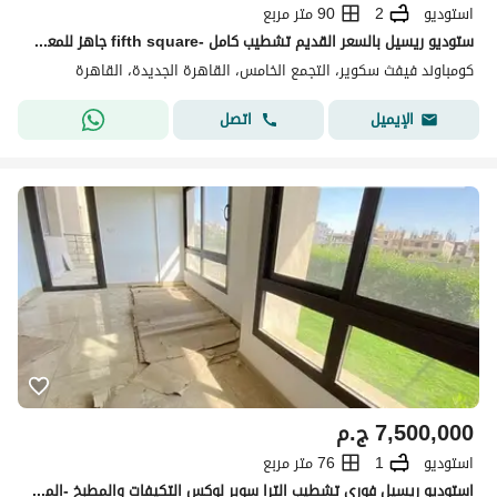
استوديو
2
90 متر مربع
ستوديو ريسيل بالسعر القديم تشطيب كامل -fifth square جاهز للمعاينه very prime location باقل سعر موجود ف الكمبوند
كومباوند فيفث سكوير، التجمع الخامس، القاهرة الجديدة، القاهرة
اتصل
الإيميل
7,500,000
ج.م
استوديو
1
76 متر مربع
استوديو ريسيل فوري تشطيب الترا سوبر لوكس التكيفات والمطبخ -المراسم فيفث سكوير - open view جاهز للمعاينه