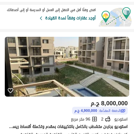
اقض وقتًا أقل في التنقل إلى العمل أو المدرسة أو إلى أصدقائك
أوجد عقارات وفقاً لمدة القيادة
8,000,000
ج.م
الدفعة المقدّمة:
4,900,000 ج.م
استوديو
2
96 متر مربع
استوديو بجاردن متشطب بالكامل بالتكييفات بمقدم وتكملة أقساط ريسيل بأقل من سعر الشركة في Marasem Fifth Square Moon Residence التجمع الخامس للبيع