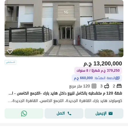
13,200,000
ج.م
379,250 ج.م شهريًا / 8 سنوات
الدفعة المقدّمة:
660,000 ج.م
2
3
120 متر مربع
شقة 120 م متشطبه بالكامل للبيع داخل هايد بارك -التجمع الخامس - القاهره الجديده - بأقل مقدم وتقسيط 8 سنوات -استلم بعد سنه - 2 غرف
كومباوند هايد بارك القاهرة الجديدة، التجمع الخامس، القاهرة الجديدة، القاهرة
اتصل
الإيميل