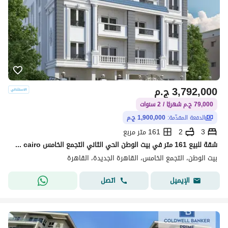
3,792,000
ج.م
79,000 ج.م شهريًا / 2 سنوات
الدفعة المقدّمة:
1,900,000 ج.م
3
2
161 متر مربع
شقة للبيع 161 متر في بيت الوطن الحي الثاني التجمع الخامس beit al watan 5th settlement new cairo
بيت الوطن، التجمع الخامس، القاهرة الجديدة، القاهرة
اتصل
الإيميل