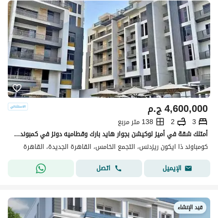
4,600,000
ج.م
3
2
138 متر مربع
أمتلك شقة في أميز لوكيشن بجوار هايد بارك وقطاميه دونز في كمبوند ذا أيكون التجمع الخامس
كومباوند ذا ايكون ريزدنس، التجمع الخامس، القاهرة الجديدة، القاهرة
اتصل
الإيميل
قيد الإنشاء