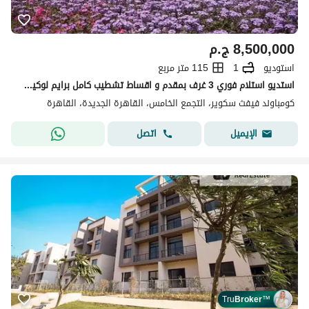
8,500,000
ج.م
استوديو
1
115 متر مربع
استديو استلام فوري 3 غرف بمقدم و اقساط تشطيب كامل برايم لوكيشن في المراسم فيفث سكوير في الجولدن اسكوير التجمع الخامس القاهرة الجديدة
كومباوند فيفث سكوير، التجمع الخامس، القاهرة الجديدة، القاهرة
اتصل
الإيميل
Tru
Broker
™