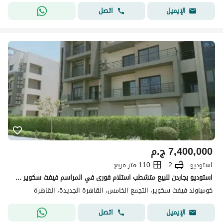
اتصل
الإيميل
7,400,000
ج.م
استوديو
2
110 متر مربع
استوديو بجاردن للبيع متشطب استلام فورى في المراسم فيفث سكوير 110م + 40م جاردن غرفة ماستر مطبخ كامل فيو مميز بجوار الجولدن اسكوير - ميفيدا
كومباوند فيفث سكوير، التجمع الخامس، القاهرة الجديدة، القاهرة
اتصل
الإيميل