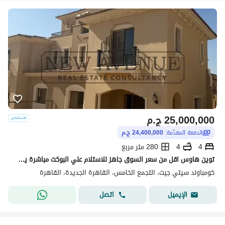
25,000,000
ج.م
الدفعة المقدّمة:
24,400,000 ج.م
4
4
280 متر مربع
توين هاوس اقل من سعر السوق جاهز للاستلام علي البوكت مباشرة يطل علي مساحات خضراء بمقدم واقساط City gate
كومباوند سيتي جيت، التجمع الخامس، القاهرة الجديدة، القاهرة
اتصل
الإيميل