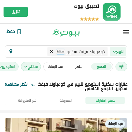
تطبيق بيوت
تنزيل
حفظ
كومباوند فيفث سكوير
للبيع
مختلط
سكني
استوديو
الجميع
جاهز
قيد الإنشاء
عقارات سكنية استوديو للبيع في كومباوند فيفث
الأكثر مشاهدة
سكوير، التجمع الخامس
جميع العقارات
المفروشة
غير المفروشة
قيد الإنشاء