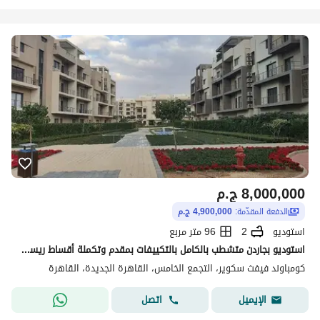
8,000,000
ج.م
الدفعة المقدّمة:
4,900,000 ج.م
استوديو
2
96 متر مربع
استوديو بجاردن متشطب بالكامل بالتكييفات بمقدم وتكملة أقساط ريسيل بأقل من سعر الشركة في Marasem Fifth Square Moon Residence التجمع الخامس للبيع
كومباوند فيفث سكوير، التجمع الخامس، القاهرة الجديدة، القاهرة
اتصل
الإيميل