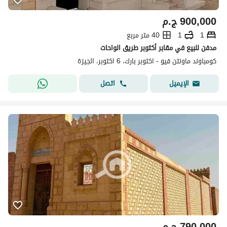
900,000
ج.م
1
1
40 متر مربع
مدفن للبيع في مقابر أكتوبر طريق الواحات
كومباوند ماونتن فيو - اكتوبر بارك، 6 اكتوبر، الجيزة
اتصل
الإيميل
790,000
ج.م