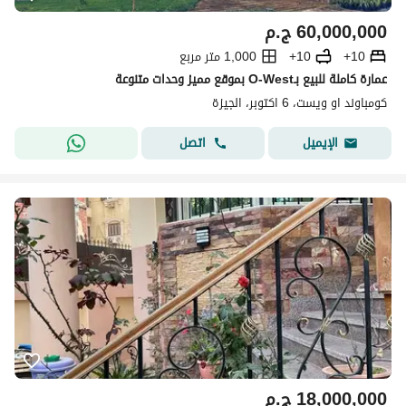
60,000,000
ج.م
10+
10+
1,000 متر مربع
عمارة كاملة للبيع بـO-West بموقع مميز وحدات متنوعة
كومباوند او ويست، 6 اكتوبر، الجيزة
اتصل
الإيميل
18,000,000
ج.م