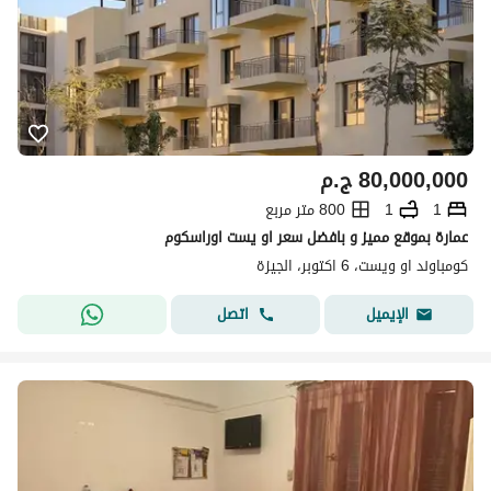
80,000,000
ج.م
1
1
800 متر مربع
عمارة بموقع مميز و بافضل سعر او يست اوراسكوم
كومباوند او ويست، 6 اكتوبر، الجيزة
اتصل
الإيميل