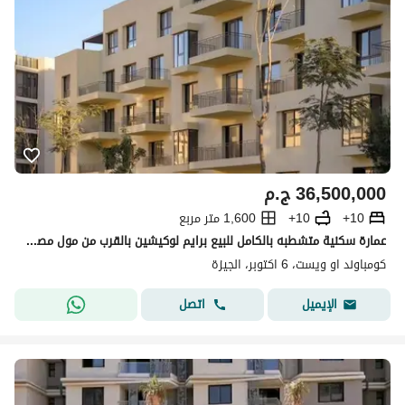
36,500,000
ج.م
10+
10+
1,600 متر مربع
عمارة سكنية متشطبه بالكامل للبيع برايم لوكيشين بالقرب من مول مصر داخل كمبوند أو ويست (O West)
كومباوند او ويست، 6 اكتوبر، الجيزة
اتصل
الإيميل