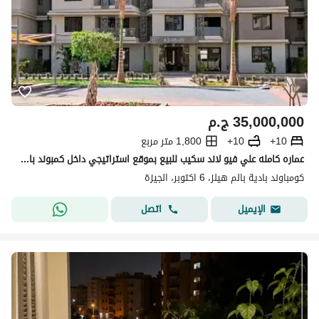
35,000,000
ج.م
10+
10+
1,800 متر مربع
عماره كامله علي فيو لاند سكيب للبيع بموقع استراتيجي داخل كمبوند باديه في 6 اكتوبر
كومباوند بادية بالم هيلز، 6 اكتوبر، الجيزة
اتصل
الإيميل