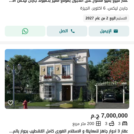
عقار للبيع بفيو مفتوح على اللاجون بموقع مميز بكمبوند جاردن ليكس امام بالم هيلز
جاردن ليكس، 6 اكتوبر، الجيزة
التسليم
:
الربع 2 من عام 2027
اتصل
الإيميل
7,000,000
ج.م
3
3
200 متر مربع
عقار 3 ادوار جاهز للمعاينة و الاستلام الفورى كامل التشطيب بجوار بالم هيلز و دقائق من نيو جيزة