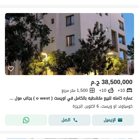
38,500,000
ج.م
10+
10+
1,500 متر مربع
عماره كامله للبيع متشطبه بالكامل في اويست ( o west ) بجانب مول مصر
كومباوند او ويست، 6 اكتوبر، الجيزة
اتصل
الإيميل