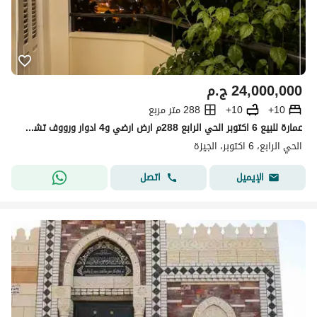
24,000,000
ج.م
10+
10+
288 متر مربع
عمارة للبيع 6 اكتوبر الحي الرابع 288م ارض ارضي و4 ادوار ورووف تشطيب كامل مرافق كاملة موقع مميز قرب سنتر علي الدين
الحي الرابع، 6 اكتوبر، الجيزة
اتصل
الإيميل