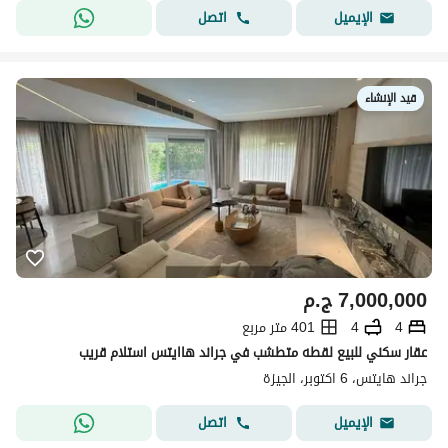
اتصل
الإيميل
قيد الإنشاء
7,000,000
ج.م
4
4
401 متر مربع
عقار سكني للبيع لقطه متطشب في جراند هاايتس استلام قريب
جراند هايتس، 6 اكتوبر، الجيزة
اتصل
الإيميل