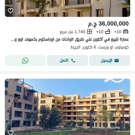
36,000,000
ج.م
10+
10+
1,740 متر مربع
عمارة للبيع في أكتوبر علي طريق الواحات من اوراسكوم بكمبوند اوو وست O West
كومباوند او ويست، 6 اكتوبر، الجيزة
اتصل
الإيميل