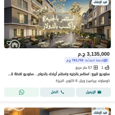
قيد الإنشاء
3,135,000
ج.م
الدفعة المقدّمة:
783,750 ج.م
1
57 متر مربع
ستوديو للبيع: استثمر بالجنيه واستلم أرباحك بالدولار. . ستوديو لقطة للبيع بالتقسيط في بيراميدز ويلز اكتوبر بجوار المتحف الكبير
كومباوند بيراميدز ويلز، 6 اكتوبر، الجيزة
اتصل
الإيميل
قيد الإنشاء