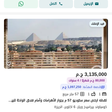
اتصل
الإيميل
قيد الإنشاء
3,135,000
ج.م
80,000 ج.م شهريًا / 4 سنوات
الدفعة المقدّمة:
1,097,250 ج.م
1
1
57 متر مربع
لقطه ارخص سعر ستوديو 57 م بجوار الأهرامات وأمام فندق الواحة للبيع بعائد يومي بالدولار (150 $ يوميًا)
كومباوند بيراميدز ويلز، 6 اكتوبر، الجيزة