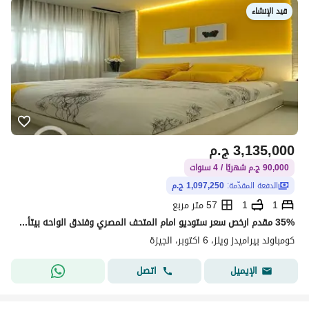
قيد الإنشاء
3,135,000
ج.م
90,000 ج.م شهريًا / 4 سنوات
الدفعة المقدّمة:
1,097,250 ج.م
1
1
57 متر مربع
35% مقدم ارخص سعر ستوديو امام المتحف المصري وفندق الواحه بيتأجر ب150دولار يوميا للبيع جاهز للمعاينه الفوري فرصه لقطه للاستثمار بالدولار
كومباوند بيراميدز ويلز، 6 اكتوبر، الجيزة
اتصل
الإيميل