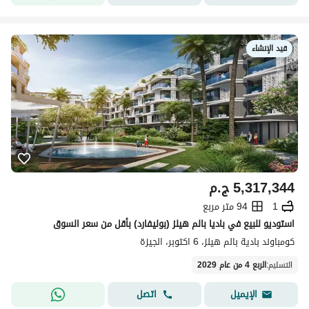
قيد الإنشاء
5,317,344
ج.م
1
94 متر مربع
استوديو للبيع في باديا بالم هيلز (بوليفارد) بأقل من سعر السوق
كومباوند بادية بالم هيلز، 6 اكتوبر، الجيزة
التسليم
:
الربع 4 من عام 2029
اتصل
الإيميل