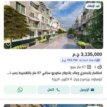
قيد الإنشاء
3,135,000
ج.م
الدفعة المقدّمة:
783,750 ج.م
1
57 متر مربع
استثمار بالمصري وعائد بالدولار ستوديو سكني 57 متر بالتقسيط جمب المتحف المصري والاهرامات بمقدم 25% بس
كومباوند بيراميدز ويلز، 6 اكتوبر، الجيزة
اتصل
الإيميل