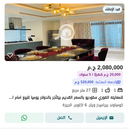
قيد الإنشاء
2,080,000
ج.م
20,000 ج.م شهريًا / 5 سنوات
الدفعة المقدّمة:
520,000 ج.م
1
1
27 متر مربع
للمعاينه الفوري ستوديو بالسعر القديم بيتأجر بالدولار يوميا للبيع امام المتحف المصري بمقدم 520 الف فقط
كومباوند بيراميدز ويلز، 6 اكتوبر، الجيزة
اتصل
الإيميل