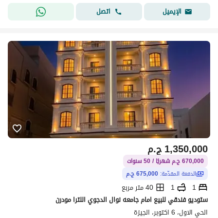
اتصل
الإيميل
1,350,000
ج.م
670,000 ج.م شهريًا / 50 سنوات
الدفعة المقدّمة:
675,000 ج.م
1
1
40 متر مربع
ستوديو فندقي للبيع امام جامعه نوال الدجوي اللترا مودرن
الحي الاول، 6 اكتوبر، الجيزة