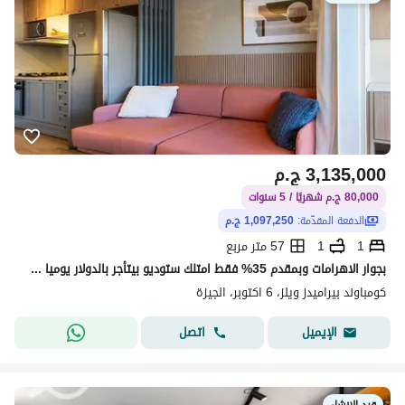
3,135,000
ج.م
80,000 ج.م شهريًا / 5 سنوات
الدفعة المقدّمة:
1,097,250 ج.م
1
1
57 متر مربع
بجوار الاهرامات وبمقدم 35% فقط امتلك ستوديو بيتأجر بالدولار يوميا في الشيخ زايد للبيع بالتقسيط وجاهز للمعاينه الفوري امام فندق الواحه مباشره
كومباوند بيراميدز ويلز، 6 اكتوبر، الجيزة
اتصل
الإيميل