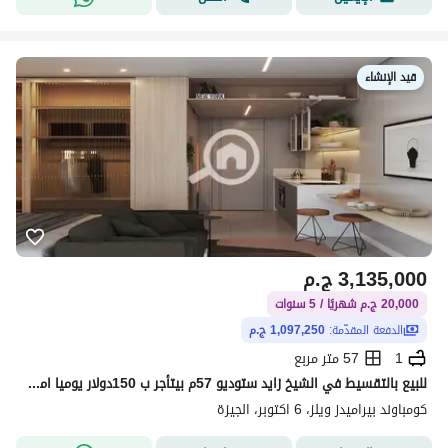
قيد الإنشاء
3,135,000
ج.م
20,000 ج.م شهريًا / 5 سنوات
الدفعة المقدّمة:
1,097,250 ج.م
1
57 متر مربع
للبيع بالتقسيط في الشيخ زايد ستوديو 57م بيتأجر ب 150دولار يوميا امام فندق الواحه بسعر لقطه فقط مقدم 35%الف وجاهز للمعاينه الفوري بجوار المتحف المصري و
كومباوند بيراميدز ويلز، 6 اكتوبر، الجيزة