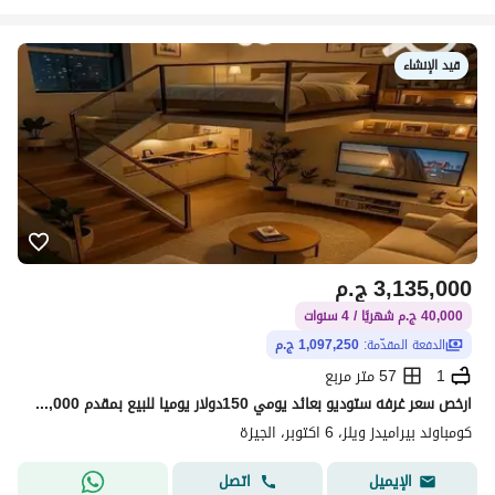
قيد الإنشاء
3,135,000
ج.م
40,000 ج.م شهريًا / 4 سنوات
الدفعة المقدّمة:
1,097,250 ج.م
1
57 متر مربع
ارخص سعر غرفه ستوديو بعائد يومي 150دولار يوميا للبيع بمقدم 1,100,000+ارخص قسط شهري امام فندق الواحه وبجوار الاهرامات والمتحف المصري وجاهز للمعاينه الف
كومباوند بيراميدز ويلز، 6 اكتوبر، الجيزة
اتصل
الإيميل