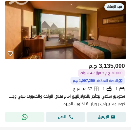
قيد الإنشاء
3,135,000
ج.م
30,000 ج.م شهريًا / 4 سنوات
الدفعة المقدّمة:
1,097,250 ج.م
1
1
57 متر مربع
ستوديو سكني بيتأجر بالدولارللبيع امام فندق الواحه والكمبوند مبني وجاهز للمعاينه الحق ارخص سعر استثماري
كومباوند بيراميدز ويلز، 6 اكتوبر، الجيزة
اتصل
الإيميل