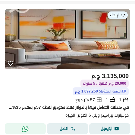
قيد الإنشاء
3,135,000
ج.م
20,000 ج.م شهريًا / 5 سنوات
الدفعة المقدّمة:
1,097,250 ج.م
1
1
57 متر مربع
في منطقه التعامل فيها بالدولار فقط ستوديو لقطه 57م بمقدم 35%الف جاهز للمعاينه الفوري للبيع بتيتأجر ب 150 دولار يوميا
كومباوند بيراميدز ويلز، 6 اكتوبر، الجيزة
اتصل
الإيميل