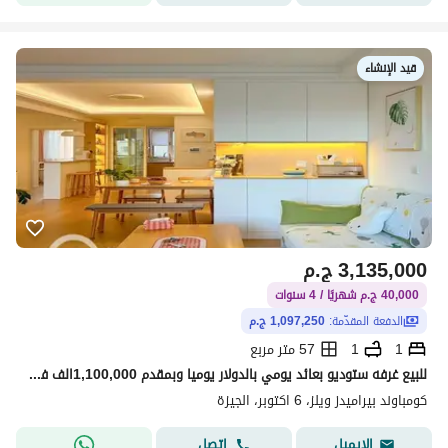
قيد الإنشاء
3,135,000
ج.م
40,000 ج.م شهريًا / 4 سنوات
الدفعة المقدّمة:
1,097,250 ج.م
1
1
57 متر مربع
للبيع غرفه ستوديو بعائد يومي بالدولار يوميا وبمقدم 1,100,000الف فقط للبيع امام فندق الواحه بكمبوند مبني وجاهز للمعاينه الفوري وبأرخص قسط شهري 57م
كومباوند بيراميدز ويلز، 6 اكتوبر، الجيزة
اتصل
الإيميل