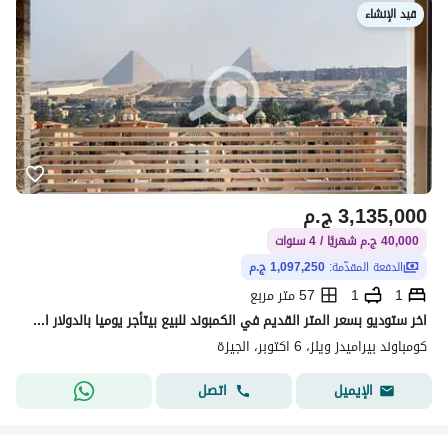
قيد الإنشاء
3,135,000
ج.م
40,000 ج.م شهريًا / 4 سنوات
الدفعة المقدّمة:
1,097,250 ج.م
1
1
57 متر مربع
اخر ستوديو بسعر المتر القديم في الكمبوند للبيع بيتأجر يوميا بالدولار امام المتحف المصري وبجوار الاهرامات
كومباوند بيراميدز ويلز، 6 اكتوبر، الجيزة
اتصل
الإيميل