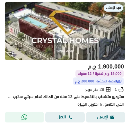
قيد الإنشاء
1,900,000
ج.م
15,000 ج.م شهريًا / 12 سنوات
الدفعة المقدّمة:
200,000 ج.م
1
28 متر مربع
ستوديو متشطب بالتقسيط على 12 سنه من المالك قدام سيتي سكيب مول
الحي التاسع، 6 اكتوبر، الجيزة
اتصل
الإيميل