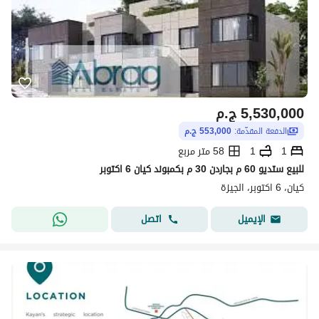
5,530,000
ج.م
الدفعة المقدّمة:
553,000 ج.م
1
1
58 متر مربع
للبيع ستديو 60 م بجاردن 30 م بكمبوند كيان 6 اكتوبر
كيان، 6 اكتوبر، الجيزة
اتصل
الإيميل