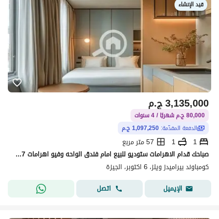
قيد الإنشاء
3,135,000
ج.م
80,000 ج.م شهريًا / 4 سنوات
الدفعة المقدّمة:
1,097,250 ج.م
1
1
57 متر مربع
صباحك قدام الاهرامات ستوديو للبيع امام فندق الواحه وفيو اهرامات 57م بمقدم 1,100,000فقط بيتأجر بالدولار يوميا 150$ في اليوم
كومباوند بيراميدز ويلز، 6 اكتوبر، الجيزة
اتصل
الإيميل