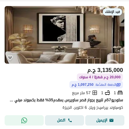
قيد الإنشاء
3,135,000
ج.م
20,000 ج.م شهريًا / 4 سنوات
الدفعة المقدّمة:
1,097,250 ج.م
1
1
57 متر مربع
ستوديو57م للبيع بجوار قصر ساويرس بمقدم35% فقط بكمبوند مبني وجاهز للمعاينه الفوري وبأقل سعر استثمارب والعائد 100دولاريوميا
كومباوند بيراميدز ويلز، 6 اكتوبر، الجيزة
اتصل
الإيميل