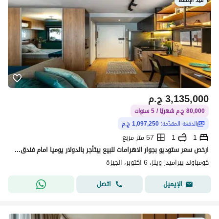
قيد الإنشاء
3,135,000
ج.م
80,000 ج.م شهريًا / 5 سنوات
الدفعة المقدّمة:
1,097,250 ج.م
1
1
57 متر مربع
ارخص سعر ستوديو بجوار الاهرامات للبيع بيتأجر بالدولار يوميا امام فندق الواحه للسياح والاجانب وجاهز للمعاينه الفوري والمقدم 650 الف فقط
كومباوند بيراميدز ويلز، 6 اكتوبر، الجيزة
اتصل
الإيميل