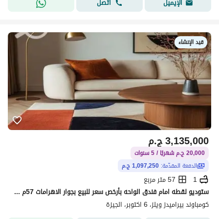
اتصل
الإيميل
قيد الإنشاء
3,135,000
ج.م
20,000 ج.م شهريًا / 5 سنوات
الدفعة المقدّمة:
1,097,250 ج.م
1
57 متر مربع
ستوديو لقطه امام فندق الواحه بأرخص سعر للبيع بجوار الاهرامات 57م بعائد يوميا 150دولار وجاهز للمعاينه الفوري
كومباوند بيراميدز ويلز، 6 اكتوبر، الجيزة