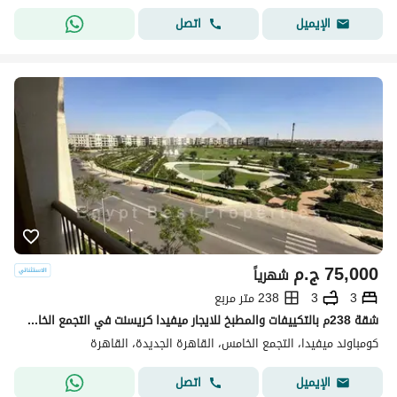
اتصل
الإيميل
75,000
ج.م
شهرياً
3
3
238 متر مربع
شقة 238م بالتكييفات والمطبخ للايجار ميفيدا كريسنت في التجمع الخامس Mivida
كومباوند ميفيدا، التجمع الخامس، القاهرة الجديدة، القاهرة
اتصل
الإيميل