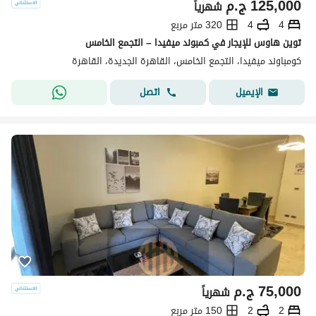
125,000
ج.م
شهرياً
4
4
320 متر مربع
توين هاوس للإيجار في كمبوند ميفيدا – التجمع الخامس
كومباوند ميفيدا، التجمع الخامس، القاهرة الجديدة، القاهرة
اتصل
الإيميل
75,000
ج.م
شهرياً
2
2
150 متر مربع