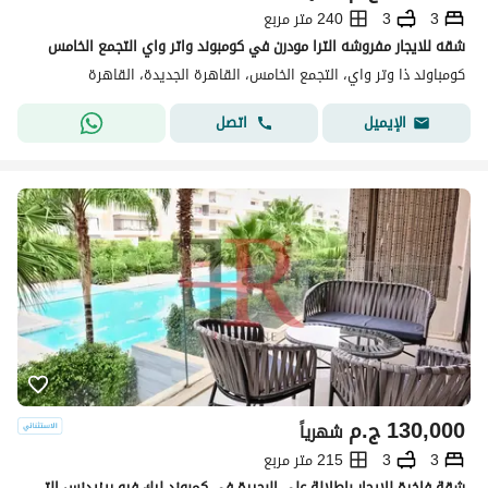
3
3
240 متر مربع
شقه للايجار مفروشه الترا مودرن في كومبوند واتر واي التجمع الخامس
كومباوند ذا وتر واي، التجمع الخامس، القاهرة الجديدة، القاهرة
اتصل
الإيميل
130,000
ج.م
شهرياً
3
3
215 متر مربع
شقة فاخرة للإيجار بإطلالة على البحيرة في كمبوند ليك فيو ريزيدنس التجمع الخامس