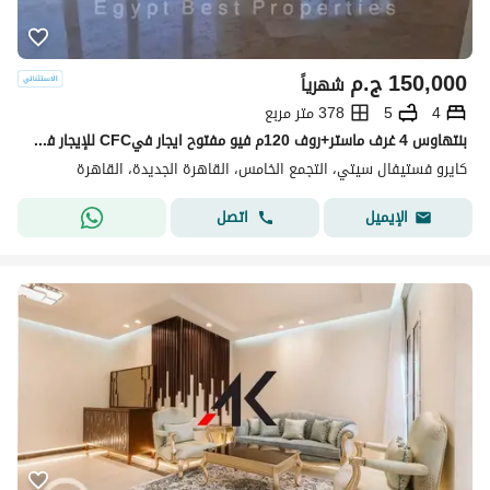
150,000
ج.م
شهرياً
4
5
378 متر مربع
بنتهاوس 4 غرف ماستر+روف 120م فيو مفتوح ايجار فيCFC للإيجار في كمبوند كايرو فستيفال سيتي
كايرو فستيفال سيتي، التجمع الخامس، القاهرة الجديدة، القاهرة
اتصل
الإيميل