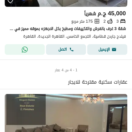
45,000
ج.م
شهرياً
3
2
175 متر مربع
شقة 3 غرف بالفرش والتكييفات ومطبخ بكل الاجهزه بموقه مميز في كومباوند VGK
فيلدج جاردن قطامية، التجمع الخامس، القاهرة الجديدة، القاهرة
اتصل
الإيميل
1 - 4 من 4 عقار
عقارات سكنية مقترحة للايجار