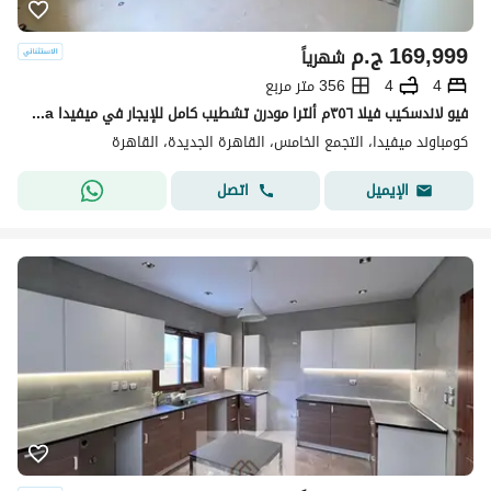
169,999
ج.م
شهرياً
4
4
356 متر مربع
فيو لاندسكيب فيلا ٣٥٦م ألترا مودرن تشطيب كامل للإيجار في ميفيدا Mivida التجمع الخامس بالقرب من الجامعة الأمريكية AUC القاهرة الجديدة New Cairo إعمار
كومباوند ميفيدا، التجمع الخامس، القاهرة الجديدة، القاهرة
اتصل
الإيميل