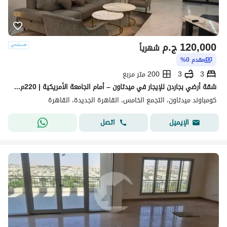
120,000
ج.م
شهرياً
مقدم 0%
3
3
200 متر مربع
شقة أرضي بجاردن للإيجار في ميدتاون – أمام الجامعة الأمريكية | 220م + جاردن 100م
كومباوند ميدتاون، التجمع الخامس، القاهرة الجديدة، القاهرة
اتصل
الإيميل