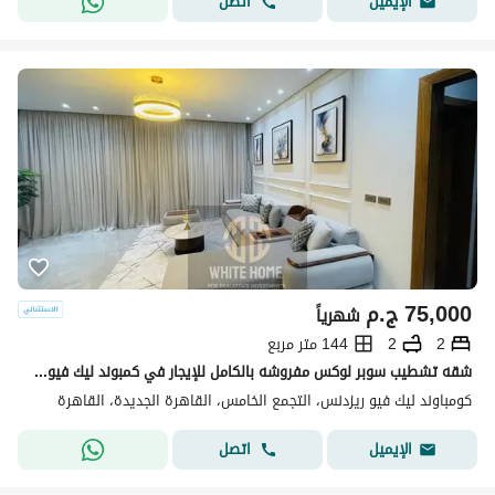
اتصل
الإيميل
75,000
ج.م
شهرياً
2
2
144 متر مربع
شقه تشطيب سوبر لوكس مفروشه بالكامل للإيجار في كمبوند ليك فيو ريزيدنس في قلب القاهرة الجديدة قريب من البحيرات و المول و المطاعم و ميفيدا وسوديك فيليت .
كومباوند ليك فيو ريزدنس، التجمع الخامس، القاهرة الجديدة، القاهرة
اتصل
الإيميل