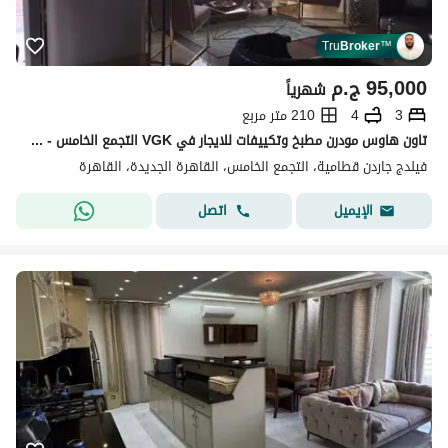
Tru
Broker
™
95,000
ج.م
شهرياً
3
4
210 متر مربع
تاون هاوس مودرن مطبخ وتكييفات للايجار في VGK التجمع الخامس - القاهرة الجديدة
فيلدج جاردن قطامية، التجمع الخامس، القاهرة الجديدة، القاهرة
اتصل
الإيميل