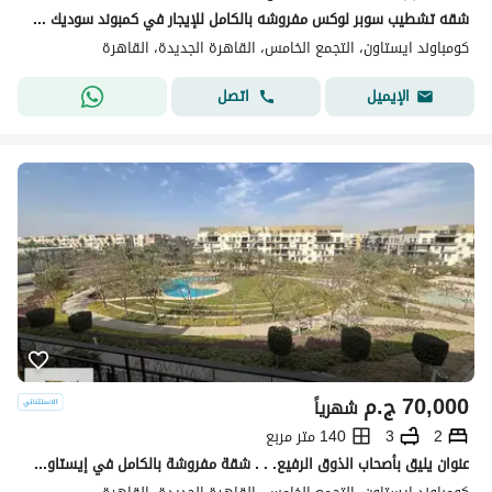
شقه تشطيب سوبر لوكس مفروشه بالكامل للإيجار في كمبوند سوديك إيستاون في قلب القاهرة الجديدة قريبه من المسبح و المطاعم و المول و الجيم و ميفيدا و بورتو .
كومباوند ايستاون، التجمع الخامس، القاهرة الجديدة، القاهرة
اتصل
الإيميل
70,000
ج.م
شهرياً
2
3
140 متر مربع
عنوان يليق بأصحاب الذوق الرفيع. . . شقة مفروشة بالكامل في إيستاون بتصميم أنيق، ومساحات مريحة، وموقع استثنائي في قلب القاهرة الجديدة