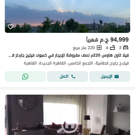
94,999
ج.م
شهرياً
3
4
220 متر مربع
فيلا تاون هاوس 220م نصف مفروشة للإيجار في كمبوند فيليج جاردنز قطامية Village Gardens Katameya التجمع الخامس بالقاهرة الجديدة دقايق من الAUC
فيلدج جاردن قطامية، التجمع الخامس، القاهرة الجديدة، القاهرة
اتصل
الإيميل