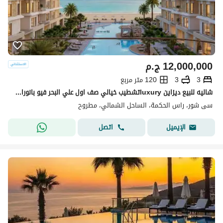
12,000,000
ج.م
3
3
120 متر مربع
شاليه للبيع ديزاين luxuryتشطيب خيالي صف اول علي البحر فيو بانورامي ع البحر+ الشاليه تريبل فيو pool+land scap +sea بجوار فوكا باي-لافيستا-كالي كوست-سيا
سى شور، راس الحكمة، الساحل الشمالي، مطروح
اتصل
الإيميل