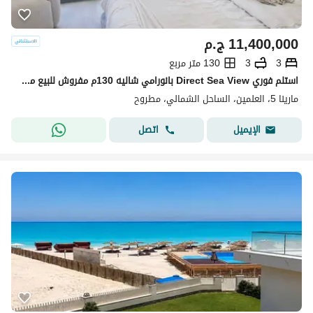
11,400,000
ج.م
3
3
130 متر مربع
استلم فوري Direct Sea View بانورامي شاليه 130م مفروش للبيع مارينا 5 لسان الوزيرالساحل جوار مراسي والعلمينNorth Coast Marina 5
مارينا 5، العلمين، الساحل الشمالي، مطروح
اتصل
الإيميل