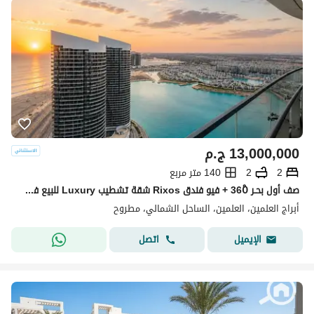
13,000,000
ج.م
2
2
140 متر مربع
صف أول بحـر 360ْ + فيو فندق Rixos شقة تشطيب Luxury للبيع في أبراج العلمين الساحل الشمالي بجوار مارينا ومراسي Alamein Towers North Coast
أبراج العلمين، العلمين، الساحل الشمالي، مطروح
اتصل
الإيميل