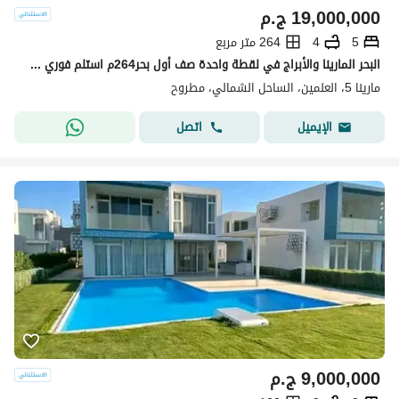
19,000,000
ج.م
5
4
264 متر مربع
البحر المارينا والأبراج في لقطة واحدة صف أول بحر264م استلم فوري فيلا مفروشة للبيع مارينا 5 لسان الوزيرالساحل جوار مراسي والعلمين North Coast Marina 5
مارينا 5، العلمين، الساحل الشمالي، مطروح
اتصل
الإيميل
9,000,000
ج.م