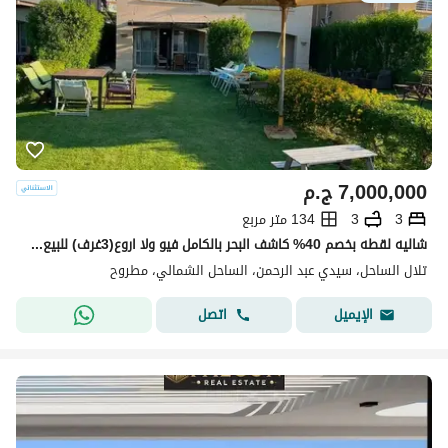
7,000,000
ج.م
3
3
134 متر مربع
شاليه لقطه بخصم 40% كاشف البحر بالكامل فيو ولا اروع(3غرف) للبيع في تلال الساحل الشمالي Telal north coast بجوار لافيستا كاسكادا ومراسي وامواج وهاسيندا
تلال الساحل، سيدي عبد الرحمن، الساحل الشمالي، مطروح
اتصل
الإيميل