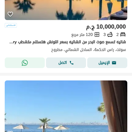
10,000,000
ج.م
2
3
120 متر مربع
شاليه تسمع صوت البحر من الشاليه بسعر اللونش هتستلم متشطب ultra luxury من البحر 2د - صف اول وفيو بانورامي في اميز لوكيشن في العلمين مع اسهل خطه سداد
سولت، راس الحكمة، الساحل الشمالي، مطروح
اتصل
الإيميل