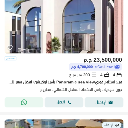
23,500,000
ج.م
الدفعة المقدّمة:
4,700,000 ج.م
4
4
200 متر مربع
فيلا استلام فوريPanoramic sea view بأميز لوكيشن+افضل سعر للبيع في جون سوديك June sodic الساحل الشمالي راس الحكمه بجوار فوكا باى وماونتن فيو وLavista
جون سوديك، راس الحكمة، الساحل الشمالي، مطروح
اتصل
الإيميل
قيد الإنشاء