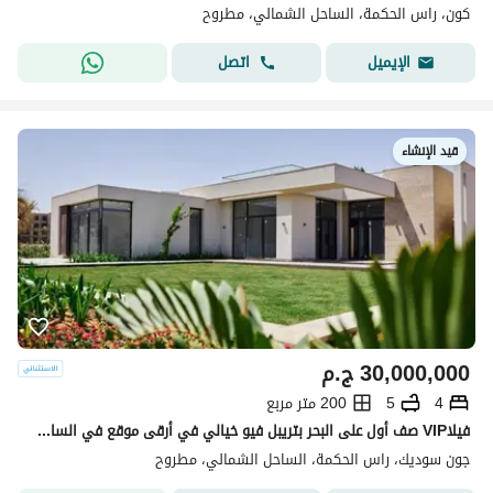
كون، راس الحكمة، الساحل الشمالي، مطروح
اتصل
الإيميل
قيد الإنشاء
30,000,000
ج.م
4
5
200 متر مربع
فيلاVIP صف أول على البحر بتريبل فيو خيالي في أرقى موقع في الساحل الشمالي – تشطيب فاخر وتقسيط على أطول فترة ممكنة بدون فوائد-ogami-swan lake--giaia
جون سوديك، راس الحكمة، الساحل الشمالي، مطروح