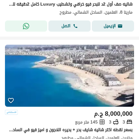
شاليه صف أول 2د للبحر فيو خرافي وتشطيب Luxury كامل 2دقيقه للبحر ولوكيشن خيالي بأرقى قرى الساحل الشمالي مع أسهل خطة سداد وخصوصية كاملة
مارينا 8، العلمين، الساحل الشمالي، مطروح
اتصل
الإيميل
8,000,000
ج.م
3
3
145 متر مربع
بسعر لقطه اكتر شاليه شايف بحر + بحيره اللاجون و اميز فيو في الساحل صف اول تشطيب luxury وامكانيه التقسيط حتي اكبر عدد سنوات Mazarine دقايق مارينا8
مزارين، العلمين، الساحل الشمالي، مطروح