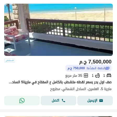
7,500,000
ج.م
الدفعة المقدّمة:
750,000 ج.م
1
1
35 متر مربع
صف اول بحر بسعر لقطه متشطب بالكامل ع المفتاح في مارينا5 الساحل الشمالي قبل لسان الوزراء marina5 بجوار فندق Rixos دقائق من مراسي
مارينا 5، العلمين، الساحل الشمالي، مطروح
اتصل
الإيميل