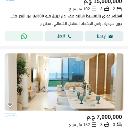
15,000,000
ج.م
2
3
102 متر مربع
استلام فوري بالتقسيط شاليه صف اول تريبل فيو 300متر من البحر هتسمع صوت البحر من الشاليه متشطب الترا لوكس بجاور سيزر سوديك - لافيستا باي
جون سوديك، راس الحكمة، الساحل الشمالي، مطروح
اتصل
الإيميل
7,000,000
ج.م
3
3
152 متر مربع