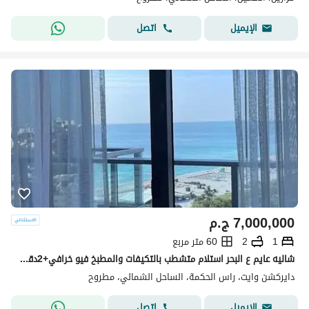
اتصل
الإيميل
7,000,000
ج.م
1
2
60 متر مربع
شاليه عايم ع البحر استلام متشطب بالتكيفات والمطبخ فيو خرافي+2دقيقه للشاطئ في اميز لوكيشن بجوار Fouka Bay Solare Cali Coast and June Sodic
دايركشن وايت، راس الحكمة، الساحل الشمالي، مطروح
اتصل
الإيميل