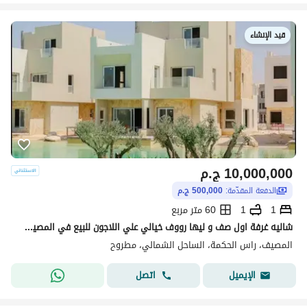
قيد الإنشاء
10,000,000
ج.م
الدفعة المقدّمة:
500,000 ج.م
1
1
60 متر مربع
شاليه غرفة اول صف و ليها رووف خيالي علي اللاجون للبيع في المصيف رأس الحكمة MASYAF بالساحل الشمالي بجوار فوكا باي و هاسييندا باي
المصيف، راس الحكمة، الساحل الشمالي، مطروح
اتصل
الإيميل