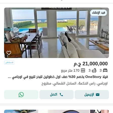
قيد الإنشاء
21,000,000
ج.م
3
3
170 متر مربع
فيلا OneStory بخصم 30% صف اول خطوتين للبحر للبيع في اوجامي سوديك ogami sodic north coast راس الحكمه بجوار فوكا باى وماونتن فيو ولافيستا
اوجامي، راس الحكمة، الساحل الشمالي، مطروح
اتصل
الإيميل