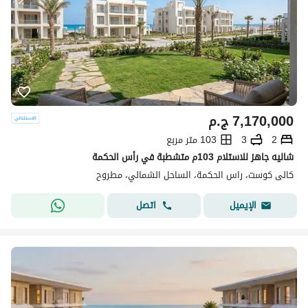
7,170,000
ج.م
2
3
103 متر مربع
شاليه جاهز للاستلام 103م متشطبة في رأس الحكمة
كالى كوست، راس الحكمة، الساحل الشمالي، مطروح
اتصل
الإيميل