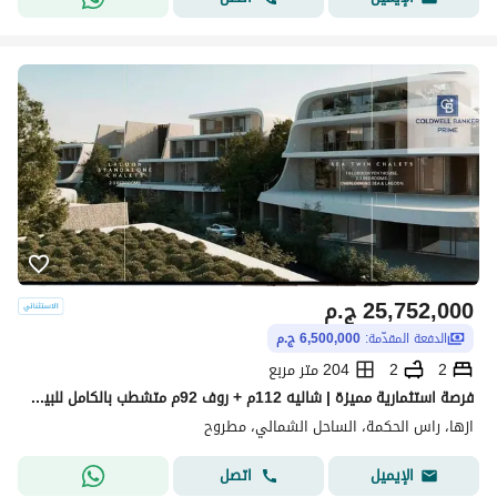
25,752,000
ج.م
الدفعة المقدّمة:
6,500,000 ج.م
2
2
204 متر مربع
فرصة استثمارية مميزة | شاليه 112م + روف 92م متشطب بالكامل للبيع داخل Azha North Coast -مرحلة Naosii -الساحل الشمالي - 2 غرف
ازها، راس الحكمة، الساحل الشمالي، مطروح
اتصل
الإيميل