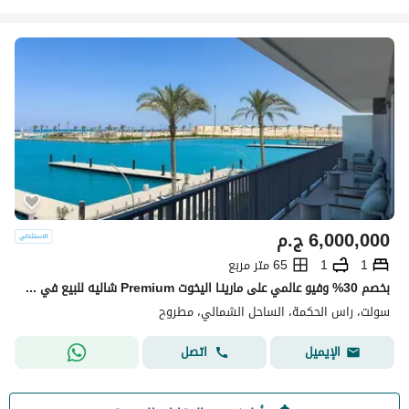
6,000,000
ج.م
1
1
65 متر مربع
بخصم 30% وفيو عالمي على مارينـا اليخوت Premium شاليه للبيع في سولت الساحل الشمالي راس الحكمة بجوار لافيستا وهاسيندا وفوكا باي Salt North Coast
سولت، راس الحكمة، الساحل الشمالي، مطروح
اتصل
الإيميل