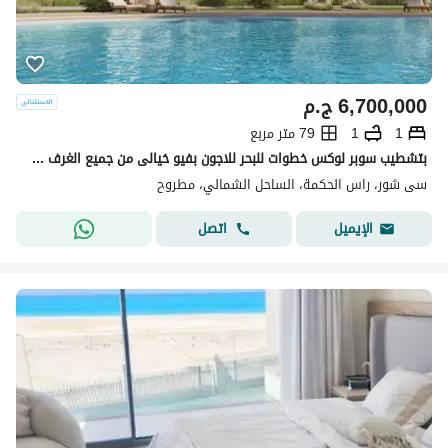
6,700,000
ج.م
1
1
79 متر مربع
بتشطيب سوبر لوكس خطوات للبحر للاجون بفيو خيالى من جميع الغرف شاليه للبيع فى سى شور بالقرب من سيزر سوديك وكون ولافيستا بخصم كبير على الكاش
سى شور، راس الحكمة، الساحل الشمالي، مطروح
اتصل
الإيميل