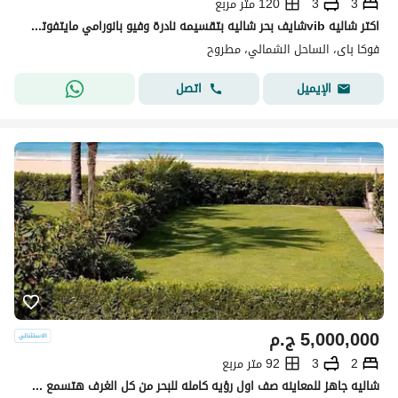
3
3
120 متر مربع
اكتر شاليه vibشايف بحر شاليه بتقسيمه نادرة وفيو بانورامي مايتفوتش ع البحر واللاجون الشاليه 2د للبحر تريبل فيو بوول لاند سكيب بحر
فوكا باى، الساحل الشمالي، مطروح
اتصل
الإيميل
5,000,000
ج.م
2
3
92 متر مربع
شاليه جاهز للمعاينه صف اول رؤيه كامله للبحر من كل الغرف هتسمع صوت البحر من الشاليه ومتشطب super lux بالتقسيط ع 4 سنوات بدون ضغط بجوار فوكا باي-ماونتن