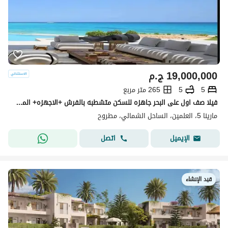
19,000,000
ج.م
5
5
265 متر مربع
فيلا صف اول على البحر جاهزه للسكن متشطبه بالفرش +الاجهزه+ المطبخ+التكييفات في مارينا 5 marina5 الساحل الشمالي قبل لسان الوزراء بجوارRixos
مارينا 5، العلمين، الساحل الشمالي، مطروح
اتصل
الإيميل
قيد الإنشاء