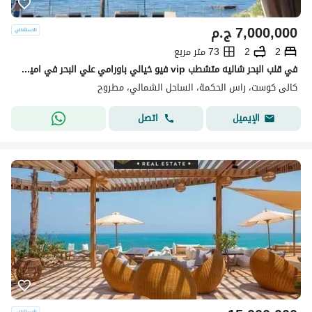
7,000,000
ج.م
2
2
73 متر مربع
في قلب البحر شاليه متشطب vip فيو خيالي باورامي علي البحر في اميز لوكيشن في القريه شاليه استثمار مضمون طوال السنه بعائد لايقل عن 70الف
كالى كوست، راس الحكمة، الساحل الشمالي، مطروح
اتصل
الإيميل