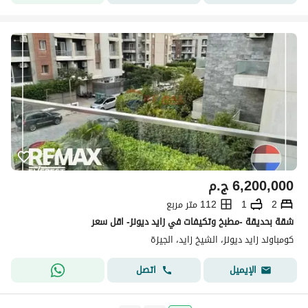
6,200,000
ج.م
2
1
112 متر مربع
شقة بحديقة -مطبخ وتكيفات في زايد ديونز- اقل سعر
كومباوند زايد ديونز، الشيخ زايد، الجيزة
اتصل
الإيميل