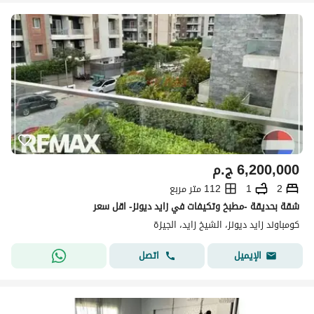
6,200,000
ج.م
2
1
112 متر مربع
شقة بحديقة -مطبخ وتكيفات في زايد ديونز- اقل سعر
كومباوند زايد ديونز، الشيخ زايد، الجيزة
اتصل
الإيميل