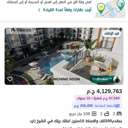
اقض وقتًا أقل في التنقل إلى العمل أو المدرسة أو إلى أصدقائك
أوجد عقارات وفقاً لمدة القيادة
قيد الإنشاء
Tru
Broker
™
4,129,763
ج.م
97,500 ج.م شهريًا / 10 سنوات
الدفعة المقدّمة:
206,488 ج.م
2
2
108 متر مربع
بمقدم200الف واقساط 10سنين امتلك بيتك في الشيخ زايد