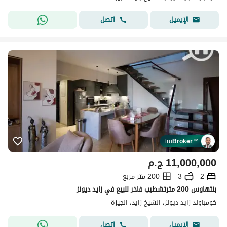
اتصل
الإيميل
Tru
Broker
™
11,000,000
ج.م
2
3
200 متر مربع
بنتهاوس 200 مترتشطيب فاخر للبيع في زايد ديونز
كومباوند زايد ديونز، الشيخ زايد، الجيزة
اتصل
الإيميل