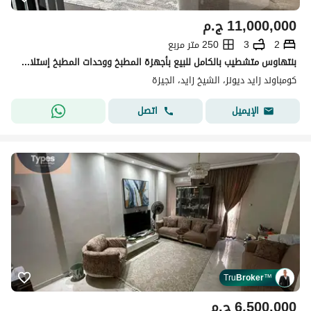
11,000,000
ج.م
2
3
250 متر مربع
بنتهاوس متشطيب بالكامل للبيع بأجهزة المطبخ ووحدات المطبخ إستلام فوري في زايد ديونز كومبلكس, الشيخ زايد . . . . . . . . . . . . . . . . .
كومباوند زايد ديونز، الشيخ زايد، الجيزة
اتصل
الإيميل
Tru
Broker
™
6,500,000
ج.م