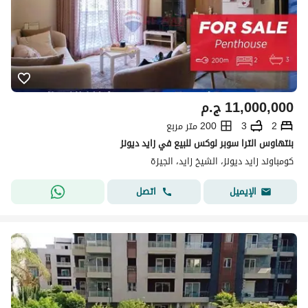
11,000,000
ج.م
2
3
200 متر مربع
بنتهاوس الترا سوبر لوكس للبيع في زايد ديونز
كومباوند زايد ديونز، الشيخ زايد، الجيزة
اتصل
الإيميل