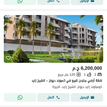
اتصل
الإيميل
6,200,000
ج.م
2
1
120 متر مربع
شقة أرضي بجاردن للبيع في كمبوند ديونز – الشيخ زايد
كومباوند زايد ديونز، الشيخ زايد، الجيزة
اتصل
الإيميل