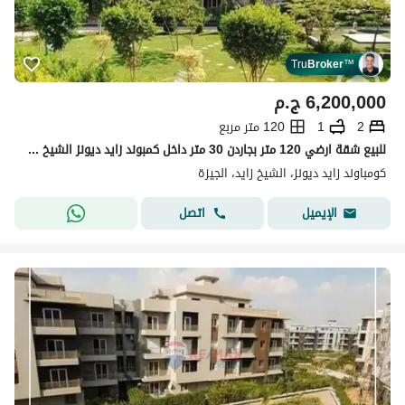
Tru
Broker
™
6,200,000
ج.م
2
1
120 متر مربع
للبيع شقة ارضي 120 متر بجاردن 30 متر داخل كمبوند زايد ديونز الشيخ زايد بسعر مميز
كومباوند زايد ديونز، الشيخ زايد، الجيزة
اتصل
الإيميل