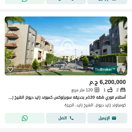
Tru
Broker
™
6,200,000
ج.م
2
1
120 متر مربع
أستلام فوري شقه 120م بحديقه سوبرلوكس كمبوند زايد ديونز الشيخ زايد
كومباوند زايد ديونز، الشيخ زايد، الجيزة
اتصل
الإيميل