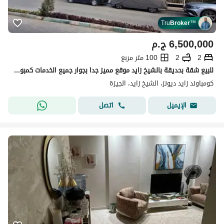
Tru
Broker
™
6,500,000
ج.م
2
2
100 متر مربع
للبيع شقة بحديقة بالشيخ زايد موقع مميز جدا بجوار جميع الخدمات كمبوند زايد ديونز استلام فورى elsheikh zayed compound dunes
كومباوند زايد ديونز، الشيخ زايد، الجيزة
اتصل
الإيميل