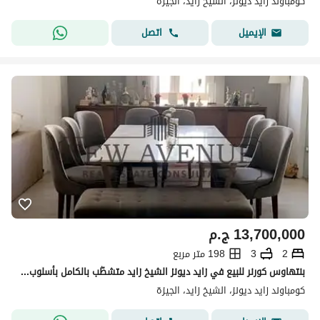
كومباوند زايد ديونز، الشيخ زايد، الجيزة
اتصل
الإيميل
13,700,000
ج.م
2
3
198 متر مربع
بنتهاوس كورنر للبيع في زايد ديونز الشيخ زايد متشطّب بالكامل بأسلوب فاخر 2 غرف نوم 3 حمامات ريسبشن واسع روف 80م مفتوح موقع مميز
كومباوند زايد ديونز، الشيخ زايد، الجيزة