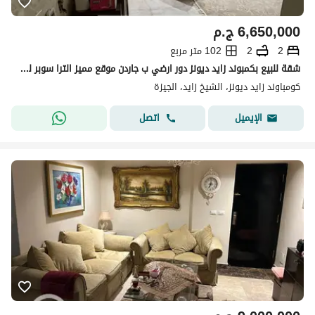
6,650,000
ج.م
2
2
102 متر مربع
شقة للبيع بكمبوند زايد ديونز دور ارضي ب جاردن موقع مميز الترا سوبر لوكس - القرب من ذا جيت مول واسبانا مول Apartment for sale in Zayed Dunes Compound,
كومباوند زايد ديونز، الشيخ زايد، الجيزة
اتصل
الإيميل