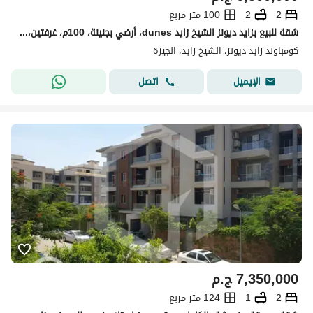
2
2
100 متر مربع
شقة للبيع بزايد ديونز الشيخ زايد dunes، أرضي بجنينة، 100م، غرفتين، تشطيب سوبر لوكس، بالعفش والمطبخ والأجهزة.
كومباوند زايد ديونز، الشيخ زايد، الجيزة
اتصل
الإيميل
7,350,000
ج.م
2
1
124 متر مربع