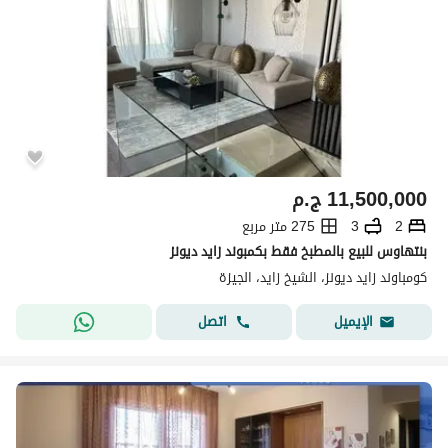
11,500,000
ج.م
2
3
275 متر مربع
بنتهاوس للبيع بالمطبخ فقط بكمبوند زايد ديونز
كومباوند زايد ديونز، الشيخ زايد، الجيزة
اتصل
الإيميل