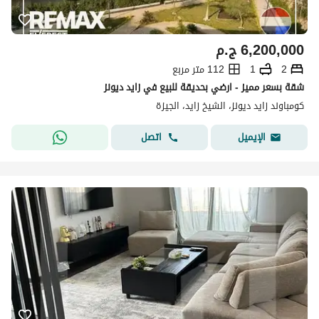
6,200,000
ج.م
2
1
112 متر مربع
شقة بسعر مميز - ارضي بحديقة للبيع في زايد ديونز
كومباوند زايد ديونز، الشيخ زايد، الجيزة
اتصل
الإيميل