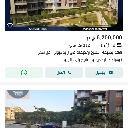
6,200,000
ج.م
2
1
112 متر مربع
شقة بحديقة -مطبخ وتكيفات في زايد ديونز- اقل سعر
كومباوند زايد ديونز، الشيخ زايد، الجيزة
اتصل
الإيميل