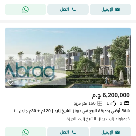
اتصل
الإيميل
6,200,000
ج.م
2
1
150 متر مربع
شقة أرضي بحديقة للبيع في ديونز الشيخ زايد | 120م + 30م جاردن | تشطيب سوبر لوكس
كومباوند زايد ديونز، الشيخ زايد، الجيزة
اتصل
الإيميل