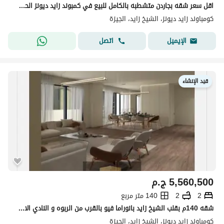
اقل سعر شقه بجاردن متشطبه بالكامل للبيع في كمبوند زايد ديونز الحي السادسZayed Dunes Compound 6TH Districtامام دار مصر الشيخ زايد الجيزة
كومباوند زايد ديونز، الشيخ زايد، الجيزة
اتصل
الإيميل
قيد الإنشاء
5,560,500
ج.م
2
2
140 متر مربع
شقه 140م بقلب الشيخ زايد بانوراما فيو بالقرب من الربوه و النادي الاهلي
كومباوند زايد ديونز، الشيخ زايد، الجيزة