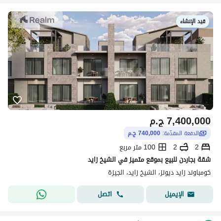
قيد الإنشاء
7,400,000
ج.م
الدفعة المقدّمة:
740,000 ج.م
2
2
100 متر مربع
شقة بجاردن للبيع بموقع متميز في الشيخ زايد
كومباوند زايد ديونز، الشيخ زايد، الجيزة
اتصل
الإيميل