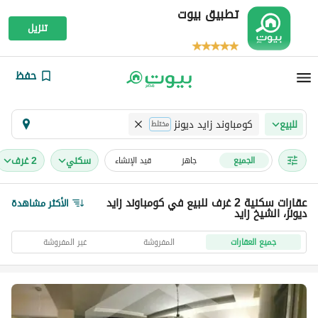
تطبيق بيوت
تنزيل
حفظ
كومباوند زايد ديونز
للبيع
مختلط
سكني
2 غرف
الجميع
جاهز
قيد الإنشاء
عقارات سكنية 2 غرف للبيع في كومباوند زايد
الأكثر مشاهدة
ديونز، الشيخ زايد
جميع العقارات
المفروشة
غير المفروشة