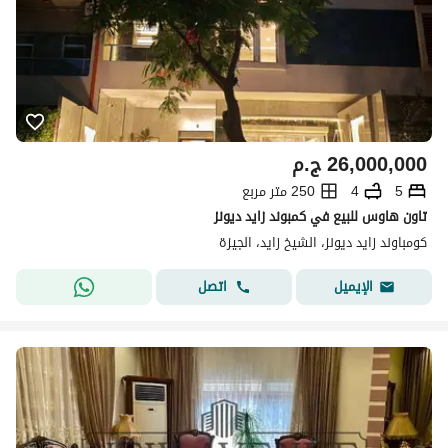
26,000,000
ج.م
5
4
250 متر مربع
تاون هاوس للبيع في كمبوند زايد ديونز
كومباوند زايد ديونز، الشيخ زايد، الجيزة
اتصل
الإيميل