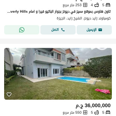
5
4
253 متر مربع
تاون هاوس بموقع مميز في ديونز بجوار الباتيو فيرا و امام Beverly Hills و بالقرب من Arkan Plaza
كومباوند زايد ديونز، الشيخ زايد، الجيزة
اتصل
الإيميل
36,000,000
ج.م
5
5
550 متر مربع