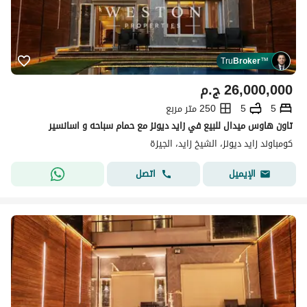
Tru
Broker
™
26,000,000
ج.م
5
5
250 متر مربع
تاون هاوس ميدال للبيع في زايد ديونز مع حمام سباحه و اسانسير
كومباوند زايد ديونز، الشيخ زايد، الجيزة
اتصل
الإيميل