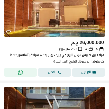
26,000,000
ج.م
5
4
250 متر مربع
فيلا تاون هاوس ميدل للبيع في زايد ديونز بحمام سباحة بأسانسير تشطيب فاخر جاهزه للسكن العائلي الراقي
كومباوند زايد ديونز، الشيخ زايد، الجيزة
اتصل
الإيميل