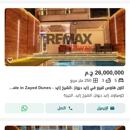
26,000,000
ج.م
5
3
250 متر مربع
تاون هاوس للبيع في زايد ديونز -الشيخ زايد - Townhouse For Sale in Zayed Dunes
كومباوند زايد ديونز، الشيخ زايد، الجيزة
اتصل
الإيميل