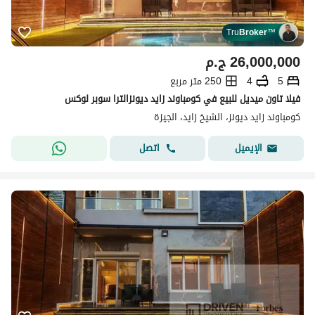
Tru
Broker
™
26,000,000
ج.م
5
4
250 متر مربع
فيلا تاون ميديل للبيع في كومباوند زايد ديونزالترا سوبر لوكس
كومباوند زايد ديونز، الشيخ زايد، الجيزة
اتصل
الإيميل