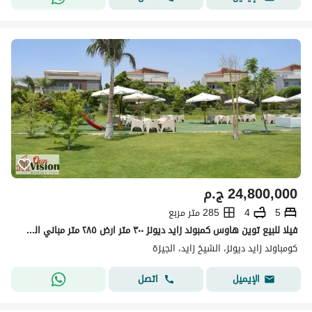
24,800,000
ج.م
5
4
285 متر مربع
فيلا للبيع توين هاوس كمبوند زايد ديونز ٣٠٠ متر ارض ٢٨٥ متر مباني الشيخ زايد
كومباوند زايد ديونز، الشيخ زايد، الجيزة
اتصل
الإيميل