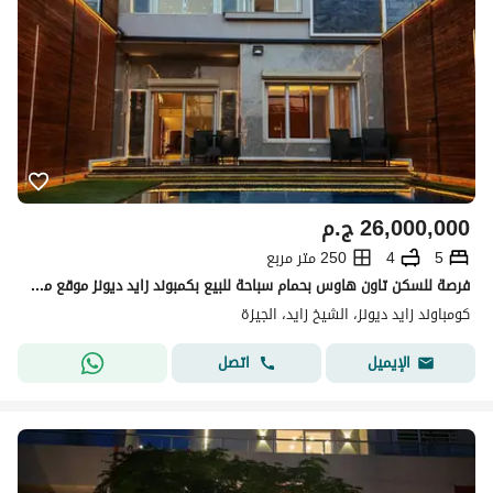
26,000,000
ج.م
5
4
250 متر مربع
فرصة للسكن تاون هاوس بحمام سباحة للبيع بكمبوند زايد ديونز موقع مميز القرب من ذا جيت مول و سعودي وبجوار المدرسة الامريكية Townhouse with swimming pool
كومباوند زايد ديونز، الشيخ زايد، الجيزة
اتصل
الإيميل