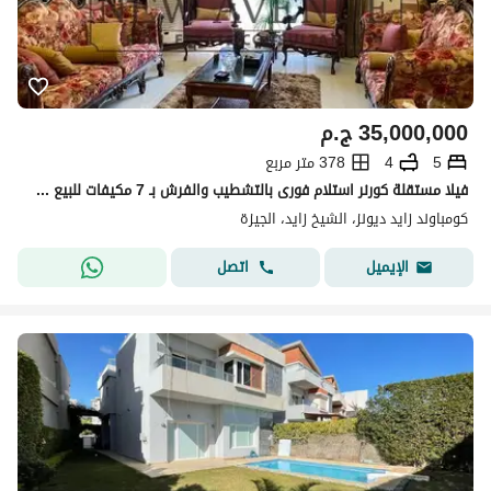
35,000,000
ج.م
5
4
378 متر مربع
فيلا مستقلة كورنر استلام فورى بالتشطيب والفرش بـ 7 مكيفات للبيع في زايد ديونز في قلب الحي السادس بمدينة الشيخ زايد الجيزة Zayed Dunes Sheikh Zayed
كومباوند زايد ديونز، الشيخ زايد، الجيزة
اتصل
الإيميل