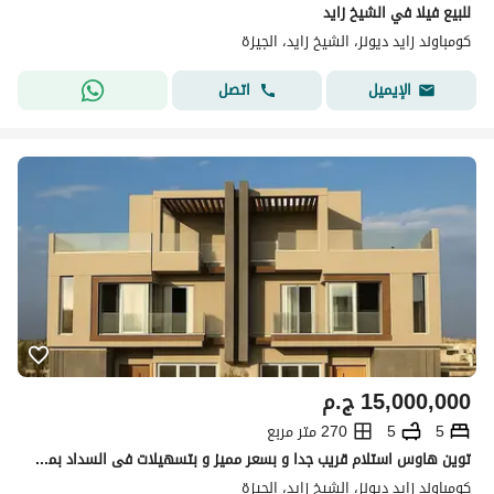
للبيع فيلا في الشيخ زايد
كومباوند زايد ديونز، الشيخ زايد، الجيزة
اتصل
الإيميل
15,000,000
ج.م
5
5
270 متر مربع
توين هاوس استلام قريب جدا و بسعر مميز و بتسهيلات فى السداد بموقع متميز امام بيفرلي هيلز و قرب النادى الاهلى و مطار سفنكس الدولي بالشيخ زايد .
كومباوند زايد ديونز، الشيخ زايد، الجيزة