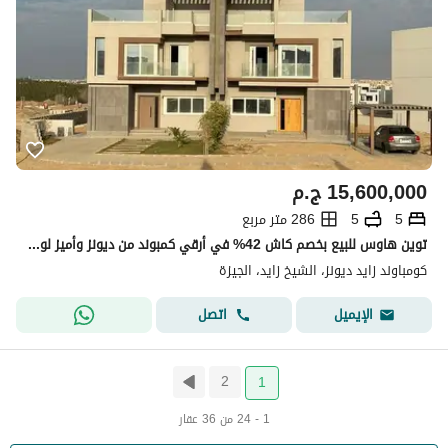
15,600,000
ج.م
5
5
286 متر مربع
توين هاوس للبيع بخصم كاش 42% في أرقي كمبوند من ديونز وأميز لوكيشن بجوار سوديك بيفرلي هيلز وبالقرب من كمبوند الربوة ومطار سفنكس الجديد
كومباوند زايد ديونز، الشيخ زايد، الجيزة
اتصل
الإيميل
2
1
1 - 24 من 36 عقار