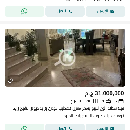
اتصل
الإيميل
31,000,000
ج.م
5
4
340 متر مربع
فيلا ستاند الون للبيع بسعر مغري تشطيب مودرن بزايد ديونز الشيخ زايد
كومباوند زايد ديونز، الشيخ زايد، الجيزة
اتصل
الإيميل