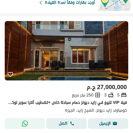
أوجد عقارات وفقاً لمدة القيادة
27,000,000
ج.م
5
3
250 متر مربع
فيلا VIP للبيع في زايد ديونز حمام سباحة خاص +تشطيب ألترا سوبر لوكس بمساحه 250 متر
كومباوند زايد ديونز، الشيخ زايد، الجيزة
اتصل
الإيميل