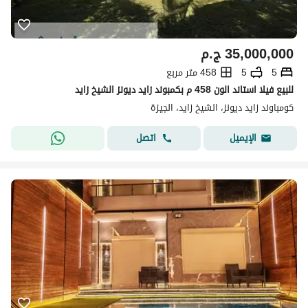
35,000,000
ج.م
5
5
458 متر مربع
للبيع فيلا استاند الون 458 م بكمبوند زايد ديونز الشيخ زايد
كومباوند زايد ديونز، الشيخ زايد، الجيزة
اتصل
الإيميل