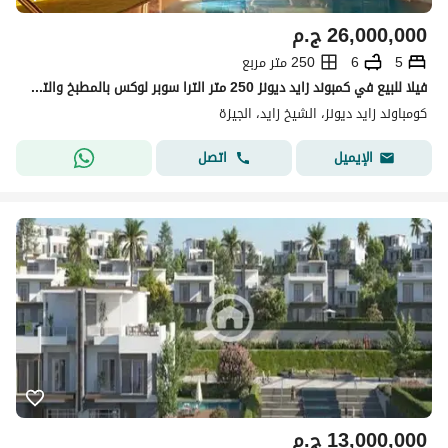
26,000,000
ج.م
5
6
250 متر مربع
فيلا للبيع في كمبوند زايد ديونز 250 متر الترا سوبر لوكس بالمطبخ والتكييفات مدينة الشيخ زايد
كومباوند زايد ديونز، الشيخ زايد، الجيزة
اتصل
الإيميل
13,000,000
ج.م