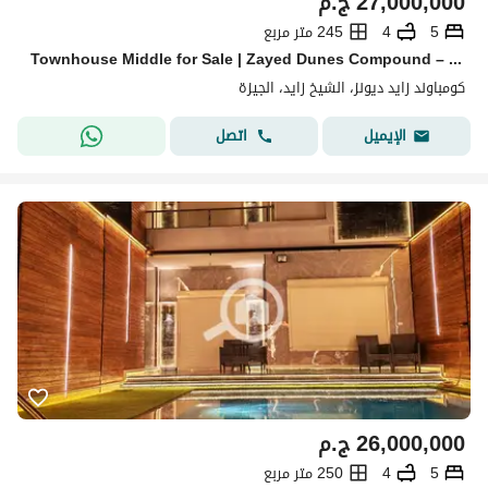
27,000,000
ج.م
5
4
245 متر مربع
Townhouse Middle for Sale | Zayed Dunes Compound – Sheikh Zayed
كومباوند زايد ديونز، الشيخ زايد، الجيزة
اتصل
الإيميل
26,000,000
ج.م
5
4
250 متر مربع