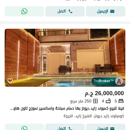
اتصل
الإيميل
Tru
Broker
™
26,000,000
ج.م
5
4
250 متر مربع
فيلا للبيع كمبوند زايد ديونز بها حمام سباحة واسانسير نموزج تاون هاوس ميدل
كومباوند زايد ديونز، الشيخ زايد، الجيزة
اتصل
الإيميل