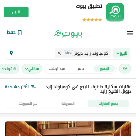
تطبيق بيوت
تنزيل
حفظ
كومباوند زايد ديونز
للبيع
مختلط
سكني
5 غرف
الجميع
جاهز
قيد الإنشاء
عقارات سكنية 5 غرف للبيع في كومباوند زايد
الأكثر مشاهدة
ديونز، الشيخ زايد
جميع العقارات
المفروشة
غير المفروشة