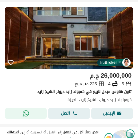
Tru
Broker
™
26,000,000
ج.م
5
4
225 متر مربع
تاون هاوس ميدل للبيع في كمبوند زايد ديونز الشيخ زايد
كومباوند زايد ديونز، الشيخ زايد، الجيزة
اتصل
الإيميل
اقض وقتًا أقل في التنقل إلى العمل أو المدرسة أو إلى أصدقائك