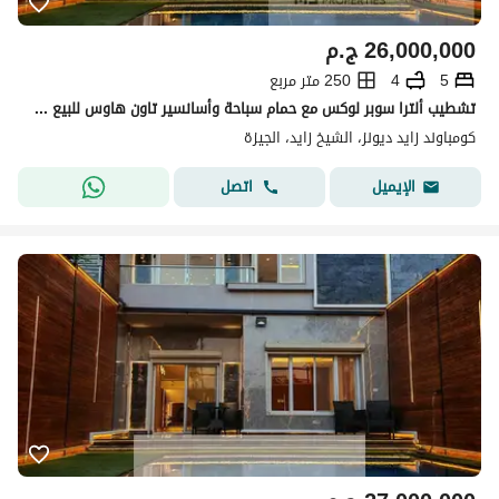
26,000,000
ج.م
5
4
250 متر مربع
تشطيب ألترا سوبر لوكس مع حمام سباحة وأسانسير تاون هاوس للبيع في كمبوند زايد ديونز الشيخ زايد Zayed Dunes Compound Sheikh Zayed
كومباوند زايد ديونز، الشيخ زايد، الجيزة
اتصل
الإيميل