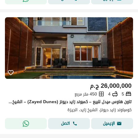
26,000,000
ج.م
5
4
450 متر مربع
تاون هاوس ميدل للبيع – كمبوند زايد ديونز (Zayed Dunes) – الشيخ زايد
كومباوند زايد ديونز، الشيخ زايد، الجيزة
اتصل
الإيميل