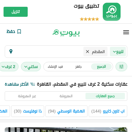
تطبيق بيوت
تنزيل
حفظ
المقطم
للبيع
سكني
2 غرف
الجميع
جاهز
قيد الإنشاء
عقارات سكنية 2 غرف للبيع في المقطم، القاهرة
الأكثر مشاهدة
جميع العقارات
المفروشة
غير المفروشة
اب تاون كايرو
(
144
)
الهضبة الوسطي
(
94
)
ذا نوفليست
(
30
)
الهضب