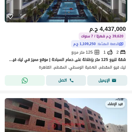
4,437,000
ج.م
39,620 ج.م شهريًا / 7 سنوات
الدفعة المقدّمة:
1,109,250 ج.م
2
1
125 متر مربع
شقة للبيع 125 متر بإطلالة على حمام السباحة | موقع مميز في ليك فيو المقطم | تقسيط 7 سنوات
ليك فيو المقطم، الهضبة الوسطي، المقطم، القاهرة
اتصل
الإيميل
قيد الإنشاء