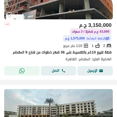
3,150,000
ج.م
43,000 ج.م شهريًا / 3 سنوات
الدفعة المقدّمة:
1,575,000 ج.م
2
1
110 متر مربع
شقة للبيع 110م بالتقسيط على 36 شهر خطوات من شارع 9 المقطم
الهضبة العليا، المقطم، القاهرة
اتصل
الإيميل