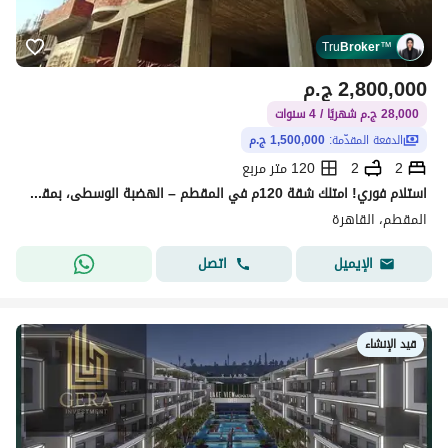
Tru
Broker
™
2,800,000
ج.م
28,000 ج.م شهريًا / 4 سنوات
الدفعة المقدّمة:
1,500,000 ج.م
2
2
120 متر مربع
استلام فوري! امتلك شقة 120م في المقطم – الهضبة الوسطى، بمقدم مميز وتقسيط حتى أطول فترة سداد، في موقع استراتيجي يحقق أعلى قيمة استثمارية. احجز الآن.
المقطم، القاهرة
اتصل
الإيميل
قيد الإنشاء