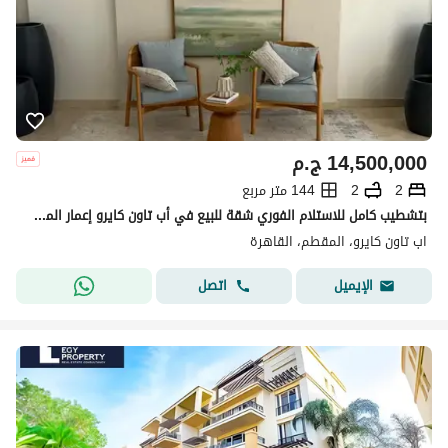
14,500,000
ج.م
2
2
144 متر مربع
بتشطيب كامل للاستلام الفوري شقة للبيع في أب تاون كايرو إعمار المقطم Uptown Cairo Mokattam by Emaar
اب تاون كايرو، المقطم، القاهرة
اتصل
الإيميل