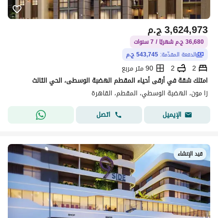
3,624,973
ج.م
36,680 ج.م شهريًا / 7 سنوات
الدفعة المقدّمة:
543,745 ج.م
2
2
90 متر مربع
امتلك شقة في أرقى أحياء المقطم الهضبة الوسطى، الحي الثالث
زا مون، الهضبة الوسطي، المقطم، القاهرة
اتصل
الإيميل
قيد الإنشاء