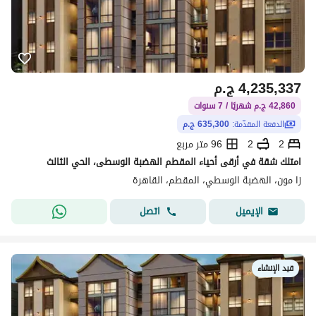
4,235,337
ج.م
42,860 ج.م شهريًا / 7 سنوات
الدفعة المقدّمة:
635,300 ج.م
2
2
96 متر مربع
امتلك شقة في أرقى أحياء المقطم الهضبة الوسطى، الحي الثالث
زا مون، الهضبة الوسطي، المقطم، القاهرة
اتصل
الإيميل
قيد الإنشاء