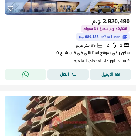
3,920,490
ج.م
40,838 ج.م شهريًا / 6 سنوات
الدفعة المقدّمة:
980,122 ج.م
2
2
89 متر مربع
سكن راقي بموقع استثنائي في قلب شارع 9
9 سايد بانوراما، المقطم، القاهرة
اتصل
الإيميل