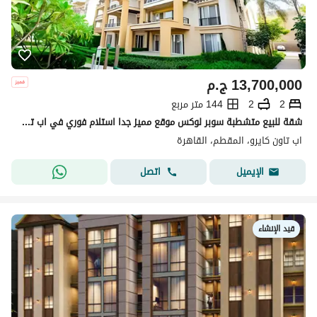
13,700,000
ج.م
2
2
144 متر مربع
شقة للبيع متشطبة سوبر لوكس موقع مميز جدا استلام فوري في اب تاون كايرو Uptown Cairo
اب تاون كايرو، المقطم، القاهرة
اتصل
الإيميل
قيد الإنشاء