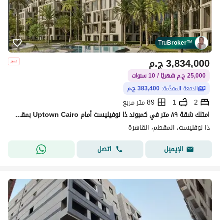
Tru
Broker
™
3,834,000
ج.م
25,000 ج.م شهريًا / 10 سنوات
الدفعة المقدّمة:
383,400 ج.م
2
1
89 متر مربع
امتلك شقة ٨٩ متر في كمبوند ذا نوفيليست أمام Uptown Cairo بمقدم ١٠٪ فقط… استثمار ذكي وسكن راقٍ في واحد من أقوى مواقع المقطم
ذا نوفليست، المقطم، القاهرة
اتصل
الإيميل