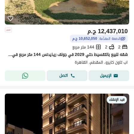
12,437,010
ج.م
الدفعة المقدّمة:
10,652,050 ج.م
2
2
144 متر مربع
شقه للبيع بالتقسيط حتي 2029 في جولف ريذيدنس 144 متر مربع في اب تاون كايرو اعمار في المقطم UPTOWN CAIRO EMAAR IN MOKATTAM
اب تاون كايرو، المقطم، القاهرة
اتصل
الإيميل
قيد الإنشاء