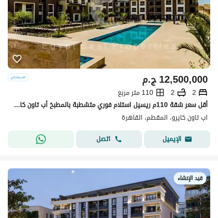
12,500,000
ج.م
2
2
110 متر مربع
أقل سعر شقة 110م ريسيل استلام فوري متشطبة بالمطبخ أب تاون كايرو Aroura Uptown Cairo
اب تاون كايرو، المقطم، القاهرة
اتصل
الإيميل
قيد الإنشاء