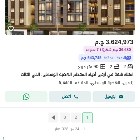
3,624,973
ج.م
36,680 ج.م شهريًا / 7 سنوات
الدفعة المقدّمة:
543,745 ج.م
2
2
90 متر مربع
امتلك شقة في أرقى أحياء المقطم الهضبة الوسطى، الحي الثالث
زا مون، الهضبة الوسطي، المقطم، القاهرة
اتصل
الإيميل
3
2
1
1 - 24 من 328 عقار