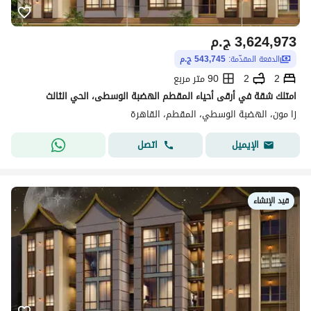
3,624,973
ج.م
الدفعة المقدّمة:
543,745 ج.م
2
2
90 متر مربع
امتلك شقة في أرقى أحياء المقطم الهضبة الوسطى، الحي الثالث
زا مون، الهضبة الوسطي، المقطم، القاهرة
اتصل
الإيميل
قيد الإنشاء