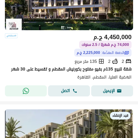
4,450,000
ج.م
74,000 ج.م شهريًا / 2.5 سنوات
الدفعة المقدّمة:
2,225,000 ج.م
2
2
135 متر مربع
شقة للبيع 135م بفيو مفتوح بكورنيش المقطم و تقسيط على 30 شهر
الهضبة العليا، المقطم، القاهرة
اتصل
الإيميل
قيد الإنشاء