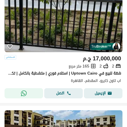
Tru
Broker
™
17,000,000
ج.م
2
2
165 متر مربع
شقة للبيع في Uptown Cairo | استلام فوري | متشطبة بالكامل | تكييفات | دور أرضي بموقع مميز
اب تاون كايرو، المقطم، القاهرة
اتصل
الإيميل