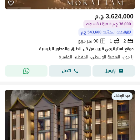
3,624,000
ج.م
36,000 ج.م شهريًا / 8 سنوات
الدفعة المقدّمة:
543,600 ج.م
2
1
90 متر مربع
موقع استراتيجي قريب من كل الطرق والمحاور الرئيسية
زا مون، الهضبة الوسطي، المقطم، القاهرة
اتصل
الإيميل
قيد الإنشاء