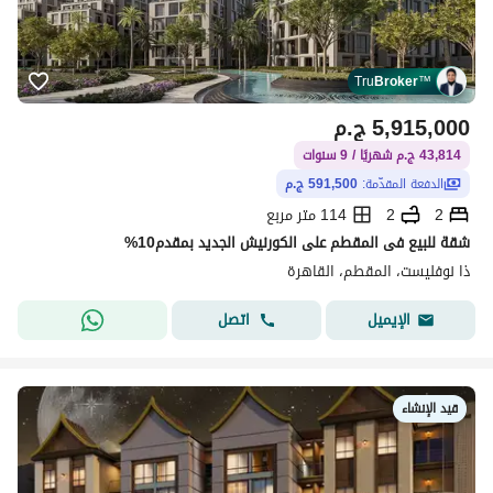
Tru
Broker
™
5,915,000
ج.م
43,814 ج.م شهريًا / 9 سنوات
الدفعة المقدّمة:
591,500 ج.م
2
2
114 متر مربع
شقة للبيع فى المقطم على الكورنيش الجديد بمقدم10%
ذا نوفليست، المقطم، القاهرة
اتصل
الإيميل
قيد الإنشاء