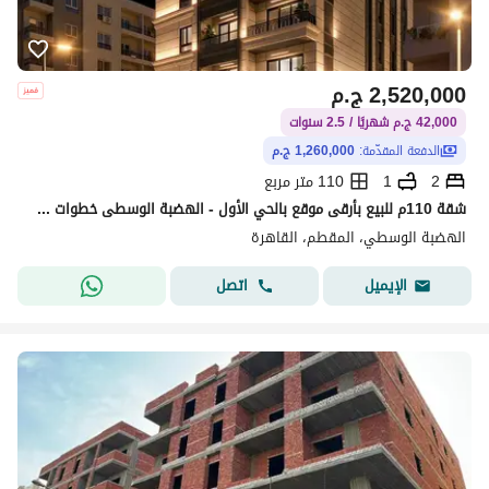
2,520,000
ج.م
42,000 ج.م شهريًا / 2.5 سنوات
الدفعة المقدّمة:
1,260,000 ج.م
2
1
110 متر مربع
شقة 110م للبيع بأرقى موقع بالحي الأول - الهضبة الوسطى خطوات من محور ياسر رزق وقريبة من كافة الخدمات.
الهضبة الوسطي، المقطم، القاهرة
اتصل
الإيميل