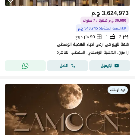
3,624,973
ج.م
36,680 ج.م شهريًا / 7 سنوات
الدفعة المقدّمة:
543,745 ج.م
2
1
90 متر مربع
شقة للبيع فى ارقى احياء الهضبة الوسطى
زا مون، الهضبة الوسطي، المقطم، القاهرة
اتصل
الإيميل
قيد الإنشاء