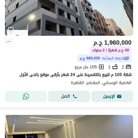
1,960,000
ج.م
40 ج.م شهريًا / 2 سنوات
الدفعة المقدّمة:
980,000 ج.م
2
1
105 متر مربع
شقة 105 م للبيع بالتقسيط على 24 شهر بأرقى موقع بالحى الأول
الهضبة الوسطي، المقطم، القاهرة
اتصل
الإيميل