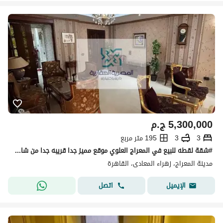
5,300,000
ج.م
3
3
195 متر مربع
#شقة لقطه للبيع في المعراج العلوي موقع مميز جدا قريبه جدا من شارع #كارفور الرئيسي فيو مفتوح الترا سوبر لوكس المساحه 195متر
مدينة المعراج، زهراء المعادى، القاهرة
اتصل
الإيميل