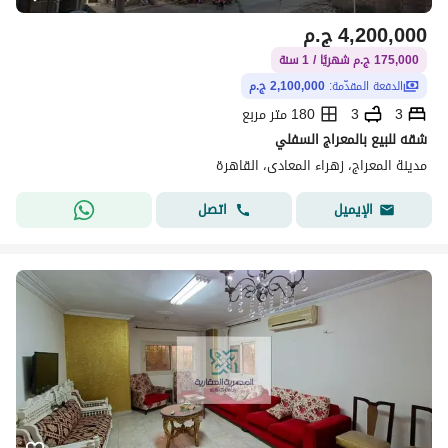
4,200,000
ج.م
175,000 ج.م شهريًا / 1 سنة
الدفعة المقدّمة:
2,100,000 ج.م
3
3
180 متر مربع
شقه للبيع بالمعراج السفلي
مدينة المعراج، زهراء المعادى، القاهرة
اتصل
الإيميل