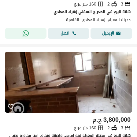
3
2
160 متر مربع
شقة للبيع في المعراج السفلي زهراء المعادي
مدينة المعراج، زهراء المعادى، القاهرة
اتصل
الإيميل
3,800,000
ج.م
3
2
160 متر مربع
شقه للبيع في مدينه المعراج فيو امامي واجهه وبحري اميز مجاوره بجوار جميع الخدمات مساحه 160م تتكون من 3غرف -2حمام - ريسبشن -مطبخ - الدور 4 ي