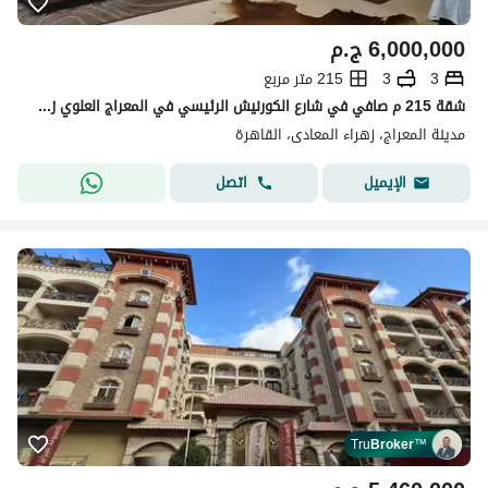
6,000,000
ج.م
3
3
215 متر مربع
شقة 215 م صافي في شارع الكورنيش الرئيسي في المعراج العلوي زهراء المعادي
مدينة المعراج، زهراء المعادى، القاهرة
اتصل
الإيميل
Tru
Broker
™