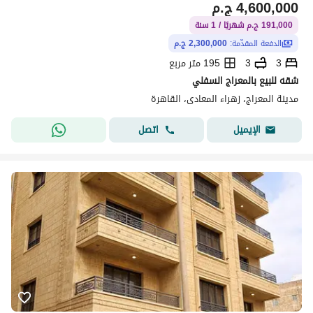
4,600,000
ج.م
191,000 ج.م شهريًا / 1 سنة
الدفعة المقدّمة:
2,300,000 ج.م
3
3
195 متر مربع
شقه للبيع بالمعراج السفلي
مدينة المعراج، زهراء المعادى، القاهرة
اتصل
الإيميل