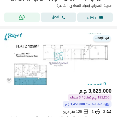
مدينة المعراج، زهراء المعادى، القاهرة
اتصل
الإيميل
قيد الإنشاء
3,625,000
ج.م
181,250 ج.م شهريًا / 3 سنوات
الدفعة المقدّمة:
1,450,000 ج.م
3
1
125 متر مربع