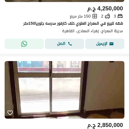
4,250,000
ج.م
3
2
150 متر مربع
شقه للبيع في المعراج العلوي خلف كارفور مدرسه جلوريا150متر
مدينة المعراج، زهراء المعادى، القاهرة
اتصل
الإيميل
2,850,000
ج.م