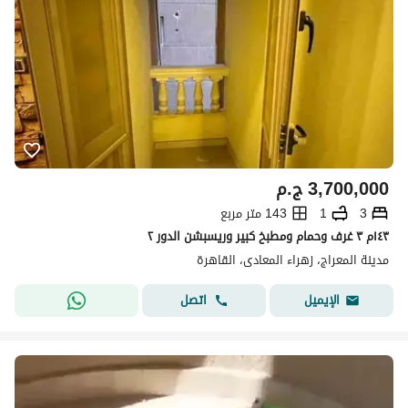
3,700,000
ج.م
3
1
143 متر مربع
١٤٣م ٣ غرف وحمام ومطبخ كبير وريسبشن الدور ٢
مدينة المعراج، زهراء المعادى، القاهرة
اتصل
الإيميل