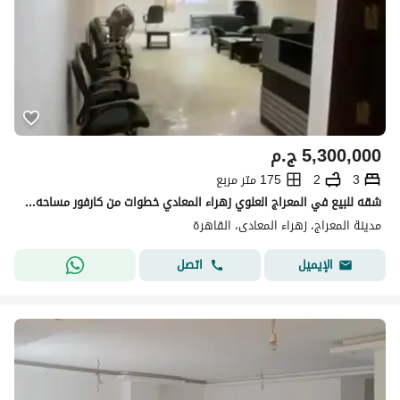
5,300,000
ج.م
3
2
175 متر مربع
شقه للبيع في المعراج العلوي زهراء المعادي خطوات من كارفور مساحه 175م تتكون من 3غرف، ريسبشن، مطبخ ، 2 حمام الدور الاول يوجد أسانسير تشطيب ال
مدينة المعراج، زهراء المعادى، القاهرة
اتصل
الإيميل