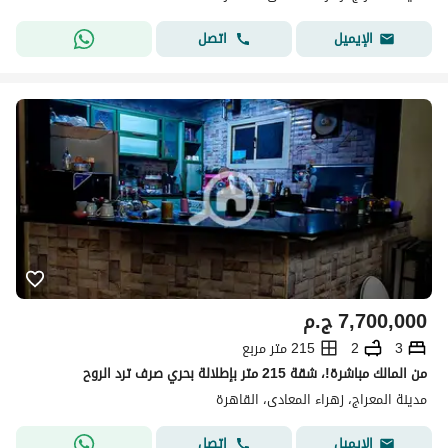
اتصل
الإيميل
7,700,000
ج.م
3
2
215 متر مربع
من المالك مباشرة!، شقة 215 متر بإطلالة بحري صرف ترد الروح
مدينة المعراج، زهراء المعادى، القاهرة
اتصل
الإيميل