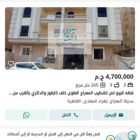
4,700,000
ج.م
3
3
165 متر مربع
شقه للبيع نص تشطيب المعراج العلوى خلف كارفور والدائري بالقرب من مدرسه جلورى مشروع السلام 1 بالقرب من الخدمات 165متر
مدينة المعراج، زهراء المعادى، القاهرة
اتصل
الإيميل
اقض وقتًا أقل في التنقل إلى العمل أو المدرسة أو إلى أصدقائك