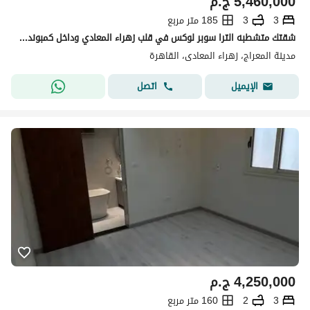
5,460,000
ج.م
3
3
185 متر مربع
شقتك متشطبه الترا سوبر لوكس في قلب زهراء المعادي وداخل كمبوند باقي اخر مساحتين فقط 195 و185متر متاح معاينه دلوقتي تعالى اقولك التفاصيل
مدينة المعراج، زهراء المعادى، القاهرة
اتصل
الإيميل
4,250,000
ج.م
3
2
160 متر مربع